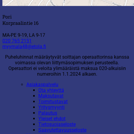
Pori
Korpraalintie 16
MA-PE 9-19, LA 9-17
020 765 2151
myymala48@etola.fi
Puheluhinnat määräytyvät soittajan operaattorinsa kanssa
voimassa olevan liittymäsopimuksen perusteella.
Operaattori ei veloita ylimääräistä maksua 020-alkuisiin
numeroihin 1.1.2024 alkaen.
Asiakaspalvelu
Ota yhteyttä
Maksutavat
Toimitustavat
Yritysmyynti
Palautus
Yleiset ehdot
Tietosuojaseloste
Saavutettavuusseloste