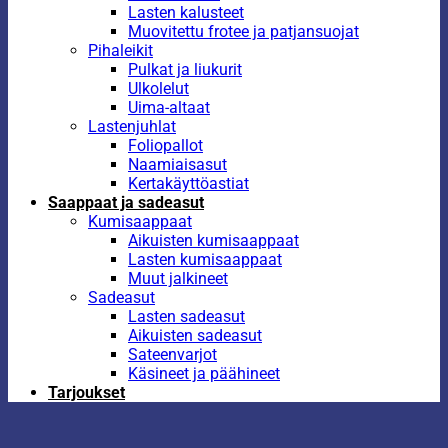
Lasten kalusteet
Muovitettu frotee ja patjansuojat
Pihaleikit
Pulkat ja liukurit
Ulkolelut
Uima-altaat
Lastenjuhlat
Foliopallot
Naamiaisasut
Kertakäyttöastiat
Saappaat ja sadeasut
Kumisaappaat
Aikuisten kumisaappaat
Lasten kumisaappaat
Muut jalkineet
Sadeasut
Lasten sadeasut
Aikuisten sadeasut
Sateenvarjot
Käsineet ja päähineet
Tarjoukset