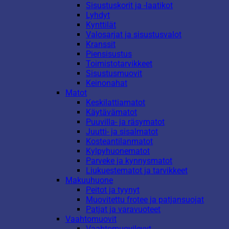
Sisustuskorit ja -laatikot
Lyhdyt
Kynttilät
Valosarjat ja sisustusvalot
Kranssit
Piensisustus
Toimistotarvikkeet
Sisustusmuovit
Keinonahat
Matot
Keskilattiamatot
Käytävämatot
Puuvilla- ja räsymatot
Juutti- ja sisalmatot
Kosteantilanmatot
Kylpyhuonematot
Parveke ja kynnysmatot
Liukuestematot ja tarvikkeet
Makuuhuone
Peitot ja tyynyt
Muovitettu frotee ja patjansuojat
Patjat ja varavuoteet
Vaahtomuovit
Vaahtomuovilevyt