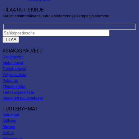
TILAA UUTISKIRJE
Kuulet ensimmäisenä uutuuksistamme ja kampanjoistamme
ASIAKASPALVELU
Ota yhteyttä
Maksutavat
Toimitustavat
Yritysasiakas
Palautus
Yleiset ehdot
Tietosuojaseloste
Saavutettavuusseloste
TUOTERYHMÄT
Kalusteet
Säilytys
Siivous
Keittiö
Kylpyhuone