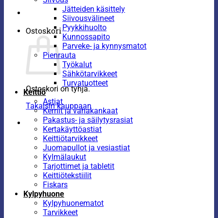
Jätteiden käsittely
Siivousvälineet
Pyykkihuolto
Ostoskori
Kunnossapito
Parveke- ja kynnysmatot
Pienrauta
Työkalut
Sähkötarvikkeet
Turvatuotteet
Ostoskori on tyhjä.
Keittiö
Astiat
Takaisin kauppaan
Kernit ja vahakankaat
Pakastus- ja säilytysrasiat
Kertakäyttöastiat
Keittiötarvikkeet
Juomapullot ja vesiastiat
Kylmälaukut
Tarjottimet ja tabletit
Keittiötekstiilit
Fiskars
Kylpyhuone
Kylpyhuonematot
Tarvikkeet