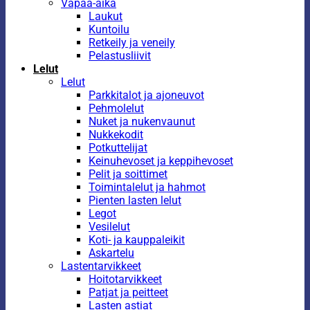
Vapaa-aika
Laukut
Kuntoilu
Retkeily ja veneily
Pelastusliivit
Lelut
Lelut
Parkkitalot ja ajoneuvot
Pehmolelut
Nuket ja nukenvaunut
Nukkekodit
Potkuttelijat
Keinuhevoset ja keppihevoset
Pelit ja soittimet
Toimintalelut ja hahmot
Pienten lasten lelut
Legot
Vesilelut
Koti- ja kauppaleikit
Askartelu
Lastentarvikkeet
Hoitotarvikkeet
Patjat ja peitteet
Lasten astiat