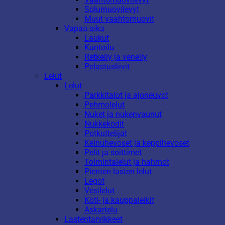
Solumuovilevyt
Muut vaahtomuovit
Vapaa-aika
Laukut
Kuntoilu
Retkeily ja veneily
Pelastusliivit
Lelut
Lelut
Parkkitalot ja ajoneuvot
Pehmolelut
Nuket ja nukenvaunut
Nukkekodit
Potkuttelijat
Keinuhevoset ja keppihevoset
Pelit ja soittimet
Toimintalelut ja hahmot
Pienten lasten lelut
Legot
Vesilelut
Koti- ja kauppaleikit
Askartelu
Lastentarvikkeet