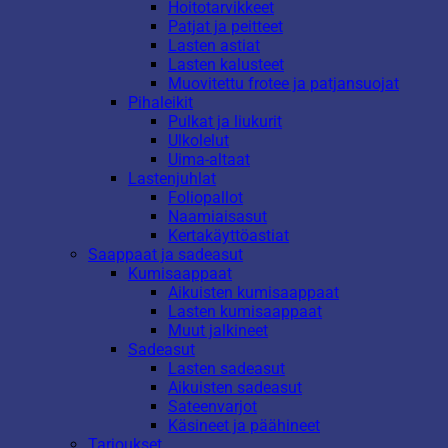
Hoitotarvikkeet
Patjat ja peitteet
Lasten astiat
Lasten kalusteet
Muovitettu frotee ja patjansuojat
Pihaleikit
Pulkat ja liukurit
Ulkolelut
Uima-altaat
Lastenjuhlat
Foliopallot
Naamiaisasut
Kertakäyttöastiat
Saappaat ja sadeasut
Kumisaappaat
Aikuisten kumisaappaat
Lasten kumisaappaat
Muut jalkineet
Sadeasut
Lasten sadeasut
Aikuisten sadeasut
Sateenvarjot
Käsineet ja päähineet
Tarjoukset