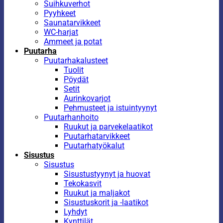
Suihkuverhot
Pyyhkeet
Saunatarvikkeet
WC-harjat
Ammeet ja potat
Puutarha
Puutarhakalusteet
Tuolit
Pöydät
Setit
Aurinkovarjot
Pehmusteet ja istuintyynyt
Puutarhanhoito
Ruukut ja parvekelaatikot
Puutarhatarvikkeet
Puutarhatyökalut
Sisustus
Sisustus
Sisustustyynyt ja huovat
Tekokasvit
Ruukut ja maljakot
Sisustuskorit ja -laatikot
Lyhdyt
Kynttilät