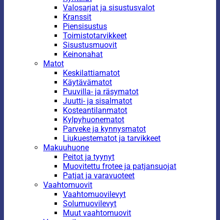
Valosarjat ja sisustusvalot
Kranssit
Piensisustus
Toimistotarvikkeet
Sisustusmuovit
Keinonahat
Matot
Keskilattiamatot
Käytävämatot
Puuvilla- ja räsymatot
Juutti- ja sisalmatot
Kosteantilanmatot
Kylpyhuonematot
Parveke ja kynnysmatot
Liukuestematot ja tarvikkeet
Makuuhuone
Peitot ja tyynyt
Muovitettu frotee ja patjansuojat
Patjat ja varavuoteet
Vaahtomuovit
Vaahtomuovilevyt
Solumuovilevyt
Muut vaahtomuovit