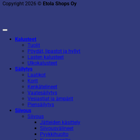
Copyright 2026 ©
Etola Shops Oy
Kalusteet
Tuolit
Pöydät, lipastot ja hyllyt
Lasten kalusteet
Ulkokalusteet
Säilytys
Laatikot
Korit
Kenkätelineet
Vaatesäilytys
Vesiastiat ja ämpärit
Piensäilytys
Siivous
Siivous
Jätteiden käsittely
Siivousvälineet
Pyykkihuolto