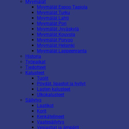
Myymälät
Myymälät Espoo Tapiola
Myymälät Turku
Myymälät Lahti
Myymälät Pori
Myymälät Jyväskylä
Myymälät Kouvola
Myymälät Porvoo
Myymälät Helsinki
Myymälät Lappeenranta
Historia
Työpaikat
Tiedotteet
Kalusteet
Tuolit
Pöydät, lipastot ja hyllyt
Lasten kalusteet
Ulkokalusteet
Säilytys
Laatikot
Korit
Kenkätelineet
Vaatesäilytys
Vesiastiat ja ämpärit