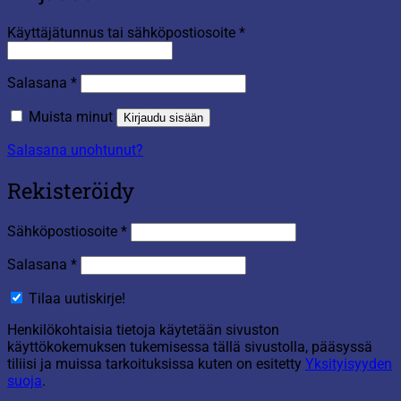
Vaaditaan
Käyttäjätunnus tai sähköpostiosoite
*
Vaaditaan
Salasana
*
Muista minut
Kirjaudu sisään
Salasana unohtunut?
Rekisteröidy
Vaaditaan
Sähköpostiosoite
*
Vaaditaan
Salasana
*
Tilaa uutiskirje!
Henkilökohtaisia tietoja käytetään sivuston
käyttökokemuksen tukemisessa tällä sivustolla, pääsyssä
tiliisi ja muissa tarkoituksissa kuten on esitetty
Yksityisyyden
suoja
.