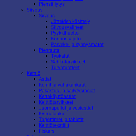
Piensäilytys
Siivous
Siivous
Jätteiden käsittely
Siivousvälineet
Pyykkihuolto
Kunnossapito
Parveke- ja kynnysmatot
Pienrauta
Työkalut
Sähkötarvikkeet
Turvatuotteet
Keittiö
Astiat
Kernit ja vahakankaat
Pakastus- ja säilytysrasiat
Kertakäyttöastiat
Keittiötarvikkeet
Juomapullot ja vesiastiat
Kylmälaukut
Tarjottimet ja tabletit
Keittiötekstiilit
Fiskars