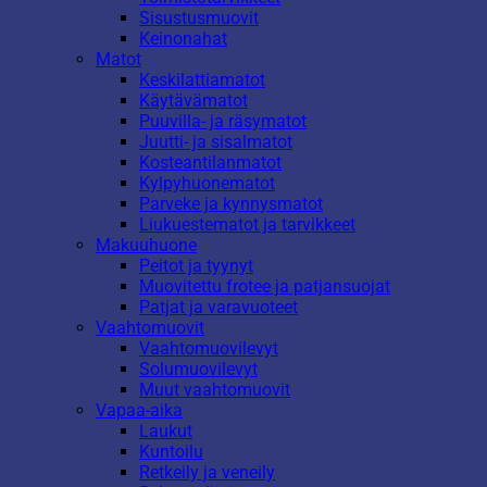
Sisustusmuovit
Keinonahat
Matot
Keskilattiamatot
Käytävämatot
Puuvilla- ja räsymatot
Juutti- ja sisalmatot
Kosteantilanmatot
Kylpyhuonematot
Parveke ja kynnysmatot
Liukuestematot ja tarvikkeet
Makuuhuone
Peitot ja tyynyt
Muovitettu frotee ja patjansuojat
Patjat ja varavuoteet
Vaahtomuovit
Vaahtomuovilevyt
Solumuovilevyt
Muut vaahtomuovit
Vapaa-aika
Laukut
Kuntoilu
Retkeily ja veneily