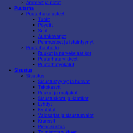
Ammeet ja potat
Puutarha
Puutarhakalusteet
Tuolit
Pöydät
Setit
Aurinkovarjot
Pehmusteet ja istuintyynyt
Puutarhanhoito
Ruukut ja parvekelaatikot
Puutarhatarvikkeet
Puutarhatyökalut
Sisustus
Sisustus
Sisustustyynyt ja huovat
Tekokasvit
Ruukut ja maljakot
Sisustuskorit ja -laatikot
Lyhdyt
Kynttilät
Valosarjat ja sisustusvalot
Kranssit
Piensisustus
Toimistotarvikkeet