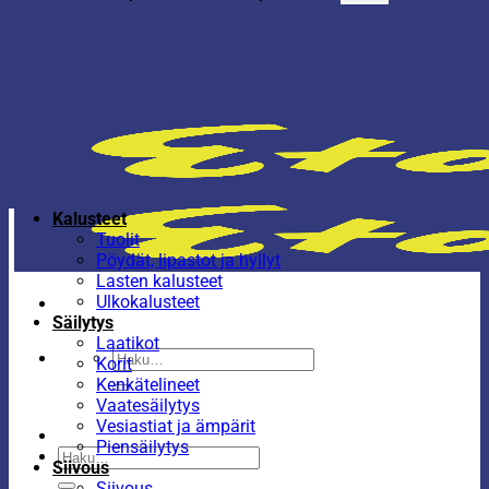
Kalusteet
Tuolit
Pöydät, lipastot ja hyllyt
Lasten kalusteet
Ulkokalusteet
Säilytys
Laatikot
Etsi:
Korit
Kenkätelineet
Vaatesäilytys
Vesiastiat ja ämpärit
Piensäilytys
Etsi:
Siivous
Siivous