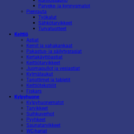
Kunnossapito
Parveke- ja kynnysmatot
Pienrauta
Työkalut
Sähkötarvikkeet
Turvatuotteet
Keittiö
Astiat
Kernit ja vahakankaat
Pakastus- ja säilytysrasiat
Kertakäyttöastiat
Keittiötarvikkeet
Juomapullot ja vesiastiat
Kylmälaukut
Tarjottimet ja tabletit
Keittiötekstiilit
Fiskars
Kylpyhuone
Kylpyhuonematot
Tarvikkeet
Suihkuverhot
Pyyhkeet
Saunatarvikkeet
WC-harjat