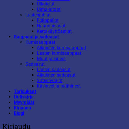
Ulkolelut
Uima-altaat
Lastenjuhlat
Foliopallot
Naamiaisasut
Kertakäyttöastiat
Saappaat ja sadeasut
Kumisaappaat
Aikuisten kumisaappaat
Lasten kumisaappaat
Muut jalkineet
Sadeasut
Lasten sadeasut
Aikuisten sadeasut
Sateenvarjot
Käsineet ja päähineet
Tarjoukset
Uutiskirje
Myymälät
Kirjaudu
Blogi
Kirjaudu