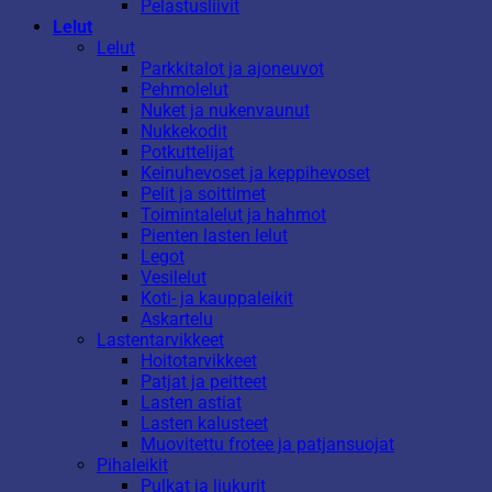
Pelastusliivit
Lelut
Lelut
Parkkitalot ja ajoneuvot
Pehmolelut
Nuket ja nukenvaunut
Nukkekodit
Potkuttelijat
Keinuhevoset ja keppihevoset
Pelit ja soittimet
Toimintalelut ja hahmot
Pienten lasten lelut
Legot
Vesilelut
Koti- ja kauppaleikit
Askartelu
Lastentarvikkeet
Hoitotarvikkeet
Patjat ja peitteet
Lasten astiat
Lasten kalusteet
Muovitettu frotee ja patjansuojat
Pihaleikit
Pulkat ja liukurit