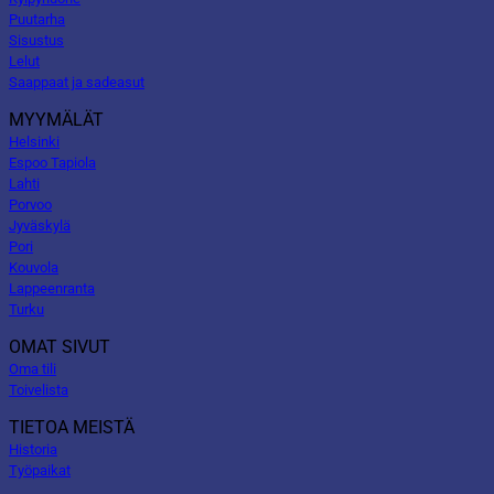
Puutarha
Sisustus
Lelut
Saappaat ja sadeasut
MYYMÄLÄT
Helsinki
Espoo Tapiola
Lahti
Porvoo
Jyväskylä
Pori
Kouvola
Lappeenranta
Turku
OMAT SIVUT
Oma tili
Toivelista
TIETOA MEISTÄ
Historia
Työpaikat