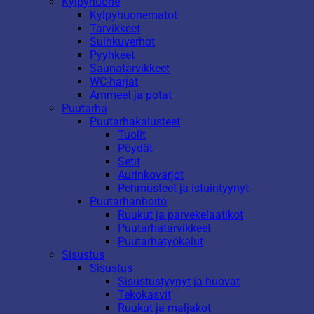
Kylpyhuone
Kylpyhuonematot
Tarvikkeet
Suihkuverhot
Pyyhkeet
Saunatarvikkeet
WC-harjat
Ammeet ja potat
Puutarha
Puutarhakalusteet
Tuolit
Pöydät
Setit
Aurinkovarjot
Pehmusteet ja istuintyynyt
Puutarhanhoito
Ruukut ja parvekelaatikot
Puutarhatarvikkeet
Puutarhatyökalut
Sisustus
Sisustus
Sisustustyynyt ja huovat
Tekokasvit
Ruukut ja maljakot