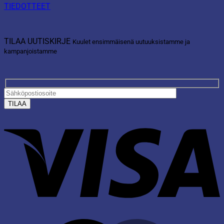
TIEDOTTEET
TILAA UUTISKIRJE
Kuulet ensimmäisenä uutuuksistamme ja
kampanjoistamme
V
M