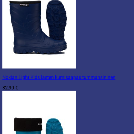
Nokian Light Kids lasten kumisaapas tummansininen
32,90
€