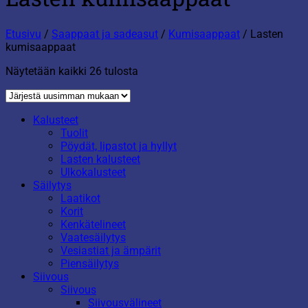
Etusivu
/
Saappaat ja sadeasut
/
Kumisaappaat
/
Lasten
kumisaappaat
Sorted
Näytetään kaikki 26 tulosta
by
latest
Kalusteet
Tuolit
Pöydät, lipastot ja hyllyt
Lasten kalusteet
Ulkokalusteet
Säilytys
Laatikot
Korit
Kenkätelineet
Vaatesäilytys
Vesiastiat ja ämpärit
Piensäilytys
Siivous
Siivous
Siivousvälineet