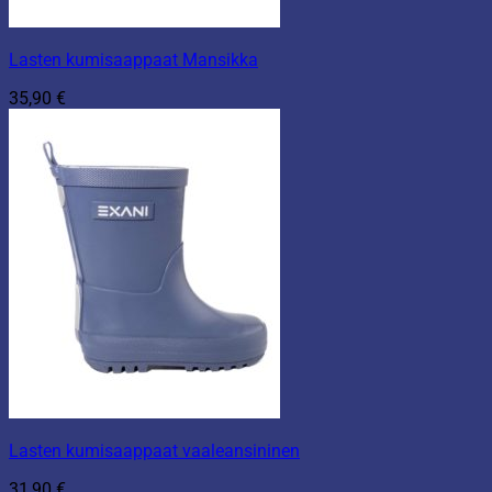
Lasten kumisaappaat Mansikka
35,90
€
Lasten kumisaappaat vaaleansininen
31,90
€