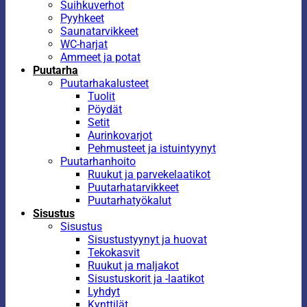
Suihkuverhot
Pyyhkeet
Saunatarvikkeet
WC-harjat
Ammeet ja potat
Puutarha
Puutarhakalusteet
Tuolit
Pöydät
Setit
Aurinkovarjot
Pehmusteet ja istuintyynyt
Puutarhanhoito
Ruukut ja parvekelaatikot
Puutarhatarvikkeet
Puutarhatyökalut
Sisustus
Sisustus
Sisustustyynyt ja huovat
Tekokasvit
Ruukut ja maljakot
Sisustuskorit ja -laatikot
Lyhdyt
Kynttilät