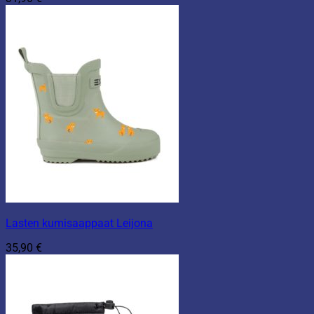
Lasten kumisaappaat Leijona
35,90
€