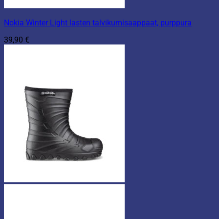
Nokia Winter Light lasten talvikumisaappaat, purppura
39,90
€