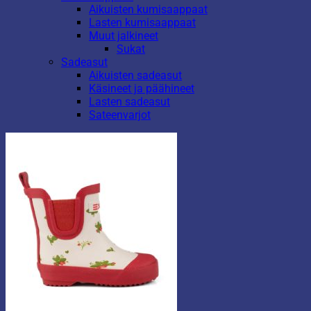
Aikuisten kumisaappaat
Lasten kumisaappaat
Muut jalkineet
Sukat
Sadeasut
Aikuisten sadeasut
Käsineet ja päähineet
Lasten sadeasut
Sateenvarjot