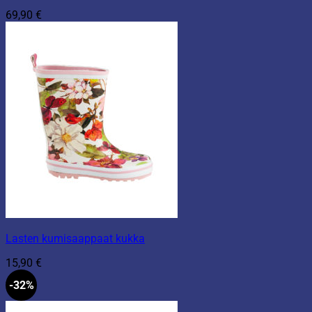
69,90
€
Lasten kumisaappaat kukka
15,90
€
-32%