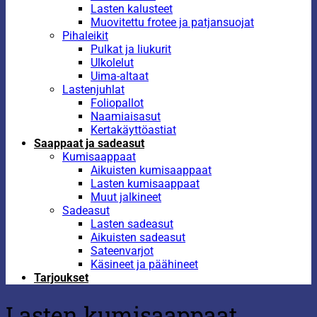
Lasten kalusteet
Muovitettu frotee ja patjansuojat
Pihaleikit
Pulkat ja liukurit
Ulkolelut
Uima-altaat
Lastenjuhlat
Foliopallot
Naamiaisasut
Kertakäyttöastiat
Saappaat ja sadeasut
Kumisaappaat
Aikuisten kumisaappaat
Lasten kumisaappaat
Muut jalkineet
Sadeasut
Lasten sadeasut
Aikuisten sadeasut
Sateenvarjot
Käsineet ja päähineet
Tarjoukset
Lasten kumisaappaat