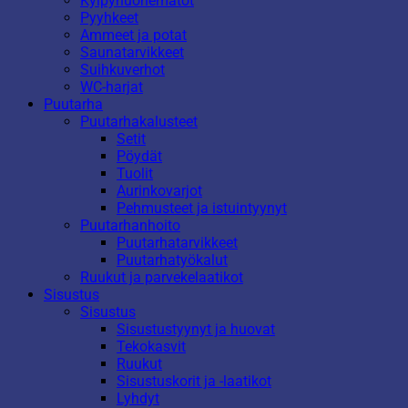
Kylpyhuonematot
Pyyhkeet
Ammeet ja potat
Saunatarvikkeet
Suihkuverhot
WC-harjat
Puutarha
Puutarhakalusteet
Setit
Pöydät
Tuolit
Aurinkovarjot
Pehmusteet ja istuintyynyt
Puutarhanhoito
Puutarhatarvikkeet
Puutarhatyökalut
Ruukut ja parvekelaatikot
Sisustus
Sisustus
Sisustustyynyt ja huovat
Tekokasvit
Ruukut
Sisustuskorit ja -laatikot
Lyhdyt