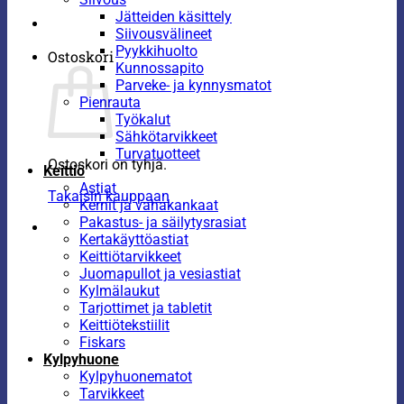
Jätteiden käsittely
Siivousvälineet
Pyykkihuolto
Ostoskori
Kunnossapito
Parveke- ja kynnysmatot
Pienrauta
Työkalut
Sähkötarvikkeet
Turvatuotteet
Ostoskori on tyhjä.
Keittiö
Astiat
Takaisin kauppaan
Kernit ja vahakankaat
Pakastus- ja säilytysrasiat
Kertakäyttöastiat
Keittiötarvikkeet
Juomapullot ja vesiastiat
Kylmälaukut
Tarjottimet ja tabletit
Keittiötekstiilit
Fiskars
Kylpyhuone
Kylpyhuonematot
Tarvikkeet