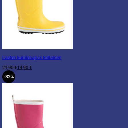
Lasten kumisaapas keltainen
21,90
€
14,90
€
-32%