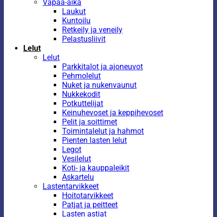
Vapaa-aika
Laukut
Kuntoilu
Retkeily ja veneily
Pelastusliivit
Lelut
Lelut
Parkkitalot ja ajoneuvot
Pehmolelut
Nuket ja nukenvaunut
Nukkekodit
Potkuttelijat
Keinuhevoset ja keppihevoset
Pelit ja soittimet
Toimintalelut ja hahmot
Pienten lasten lelut
Legot
Vesilelut
Koti- ja kauppaleikit
Askartelu
Lastentarvikkeet
Hoitotarvikkeet
Patjat ja peitteet
Lasten astiat