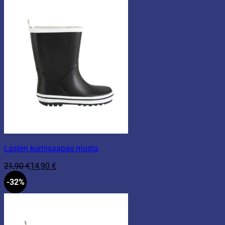
Lasten kumisaapas musta
21,90
€
14,90
€
-32%