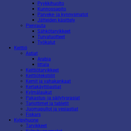
Pyykkihuolto
Kunnossapito
Parveke- ja kynnysmatot
Jätteiden käsittely
Pienrauta
Sähkötarvikkeet
Turvatuotteet
Työkalut
Keittiö
Astiat
Arabia
Iittala
Keittiötarvikkeet
Keittiötekstiilit
Kernit ja vahakankaat
Kertakäyttöastiat
Kylmälaukut
Pakastus- ja säilytysrasiat
Tarjottimet ja tabletit
Juomapullot ja vesiastiat
Fiskars
Kylpyhuone
Tarvikkeet