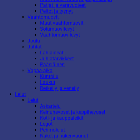
Patjat ja varavuoteet
Peitot ja tyynyt
Vaahtomuovit
Muut vaahtomuovit
Solumuovilevyt
Vaahtomuovilevyt
Joulu
Juhlat
Lahjaideat
Juhlatarvikkeet
Pääsiäinen
Vapaa-aika
Kuntoilu
Laukut
Retkeily ja veneily
Lelut
Lelut
Askartelu
Keinuhevoset ja keppihevoset
Koti- ja kauppaleikit
Legot
Pehmolelut
Nuket ja nukenvaunut