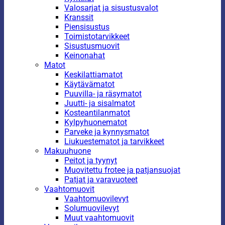
Valosarjat ja sisustusvalot
Kranssit
Piensisustus
Toimistotarvikkeet
Sisustusmuovit
Keinonahat
Matot
Keskilattiamatot
Käytävämatot
Puuvilla- ja räsymatot
Juutti- ja sisalmatot
Kosteantilanmatot
Kylpyhuonematot
Parveke ja kynnysmatot
Liukuestematot ja tarvikkeet
Makuuhuone
Peitot ja tyynyt
Muovitettu frotee ja patjansuojat
Patjat ja varavuoteet
Vaahtomuovit
Vaahtomuovilevyt
Solumuovilevyt
Muut vaahtomuovit