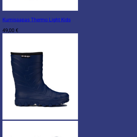
Kumisaapas Thermo Light Kids
49,00
€