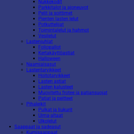
Nukkekodit
Parkkitalot ja ajoneuvot
Pelit ja soittimet
Pienten lasten lelut
Potkuttelijat
Toimintalelut ja hahmot
Vesilelut
Lastenjuhlat
Foliopallot
Kertakäyttöastiat
Halloween
Naamiaisasut
Lastentarvikkeet
Hoitotarvikkeet
Lasten astiat
Lasten kalusteet
Muovitettu frotee ja patjansuojat
Patjat ja peitteet
Pihaleikit
Pulkat ja liukurit
Uima-altaat
Ulkolelut
Saappaat ja sadeasut
Kumisaappaat