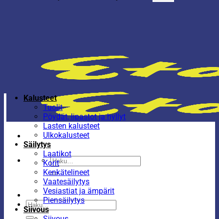
Kalusteet
Tuolit
Pöydät, lipastot ja hyllyt
Lasten kalusteet
Ulkokalusteet
Säilytys
Laatikot
Etsi:
Korit
Kenkätelineet
Vaatesäilytys
Vesiastiat ja ämpärit
Piensäilytys
Etsi:
Siivous
Siivous