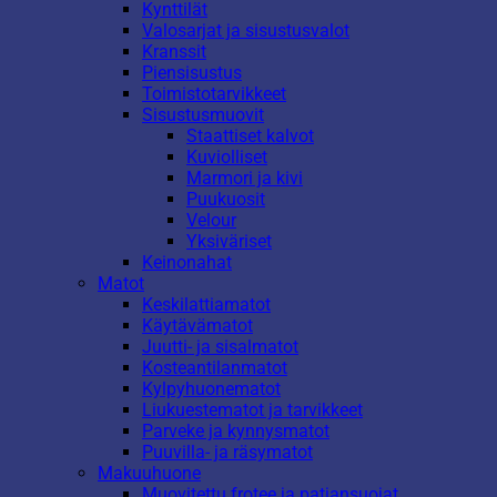
Kynttilät
Valosarjat ja sisustusvalot
Kranssit
Piensisustus
Toimistotarvikkeet
Sisustusmuovit
Staattiset kalvot
Kuviolliset
Marmori ja kivi
Puukuosit
Velour
Yksiväriset
Keinonahat
Matot
Keskilattiamatot
Käytävämatot
Juutti- ja sisalmatot
Kosteantilanmatot
Kylpyhuonematot
Liukuestematot ja tarvikkeet
Parveke ja kynnysmatot
Puuvilla- ja räsymatot
Makuuhuone
Muovitettu frotee ja patjansuojat