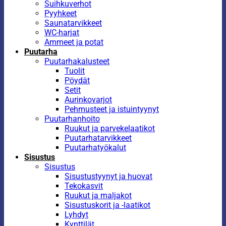
Suihkuverhot
Pyyhkeet
Saunatarvikkeet
WC-harjat
Ammeet ja potat
Puutarha
Puutarhakalusteet
Tuolit
Pöydät
Setit
Aurinkovarjot
Pehmusteet ja istuintyynyt
Puutarhanhoito
Ruukut ja parvekelaatikot
Puutarhatarvikkeet
Puutarhatyökalut
Sisustus
Sisustus
Sisustustyynyt ja huovat
Tekokasvit
Ruukut ja maljakot
Sisustuskorit ja -laatikot
Lyhdyt
Kynttilät