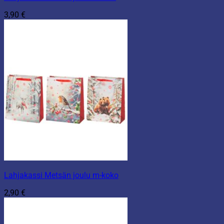
3,90
€
Lahjakassi Metsän joulu m-koko
2,90
€