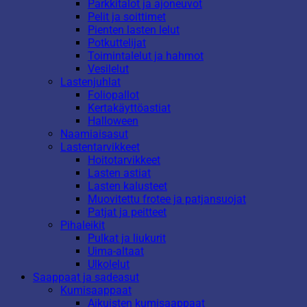
Parkkitalot ja ajoneuvot
Pelit ja soittimet
Pienten lasten lelut
Potkuttelijat
Toimintalelut ja hahmot
Vesilelut
Lastenjuhlat
Foliopallot
Kertakäyttöastiat
Halloween
Naamiaisasut
Lastentarvikkeet
Hoitotarvikkeet
Lasten astiat
Lasten kalusteet
Muovitettu frotee ja patjansuojat
Patjat ja peitteet
Pihaleikit
Pulkat ja liukurit
Uima-altaat
Ulkolelut
Saappaat ja sadeasut
Kumisaappaat
Aikuisten kumisaappaat