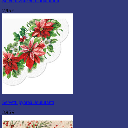
Servetti 25x25cm Joulutähti
2,95
€
Servetti pyöreä Joulutähti
3,95
€