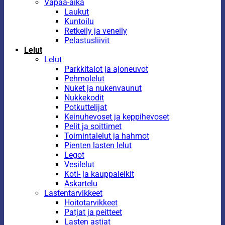
Vapaa-aika
Laukut
Kuntoilu
Retkeily ja veneily
Pelastusliivit
Lelut
Lelut
Parkkitalot ja ajoneuvot
Pehmolelut
Nuket ja nukenvaunut
Nukkekodit
Potkuttelijat
Keinuhevoset ja keppihevoset
Pelit ja soittimet
Toimintalelut ja hahmot
Pienten lasten lelut
Legot
Vesilelut
Koti- ja kauppaleikit
Askartelu
Lastentarvikkeet
Hoitotarvikkeet
Patjat ja peitteet
Lasten astiat