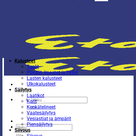
Kalusteet
Tuolit
Pöydät, lipastot ja hyllyt
Lasten kalusteet
Ulkokalusteet
Säilytys
Laatikot
Etsi:
Korit
Kenkätelineet
Vaatesäilytys
Vesiastiat ja ämpärit
Piensäilytys
Etsi:
Siivous
Siivous