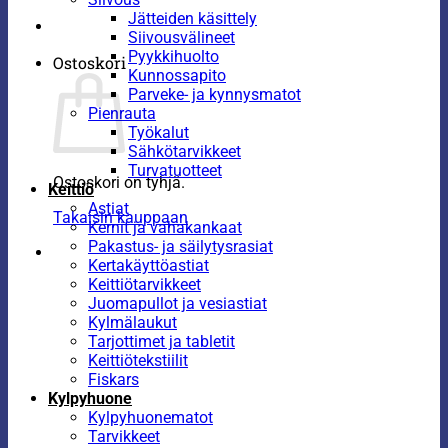
Jätteiden käsittely
Siivousvälineet
Pyykkihuolto
Ostoskori
Kunnossapito
Parveke- ja kynnysmatot
Pienrauta
Työkalut
Sähkötarvikkeet
Turvatuotteet
Ostoskori on tyhjä.
Keittiö
Astiat
Takaisin kauppaan
Kernit ja vahakankaat
Pakastus- ja säilytysrasiat
Kertakäyttöastiat
Keittiötarvikkeet
Juomapullot ja vesiastiat
Kylmälaukut
Tarjottimet ja tabletit
Keittiötekstiilit
Fiskars
Kylpyhuone
Kylpyhuonematot
Tarvikkeet