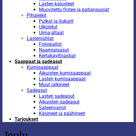
Lasten kalusteet
Muovitettu frotee ja patjansuojat
Pihaleikit
Pulkat ja liukurit
Ulkolelut
Uima-altaat
Lastenjuhlat
Foliopallot
Naamiaisasut
Kertakäyttöastiat
Saappaat ja sadeasut
Kumisaappaat
Aikuisten kumisaappaat
Lasten kumisaappaat
Muut jalkineet
Sadeasut
Lasten sadeasut
Aikuisten sadeasut
Sateenvarjot
Käsineet ja päähineet
Tarjoukset
Joulu