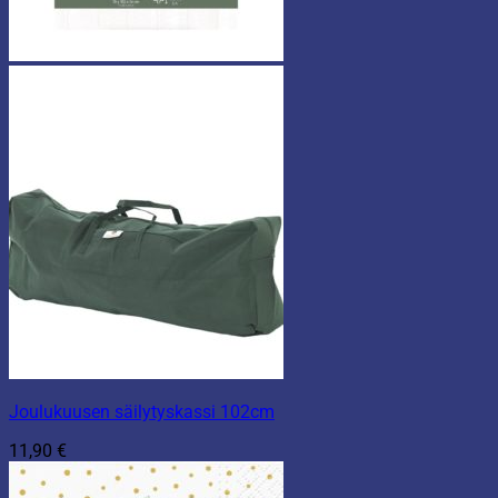
Joulukuusen säilytyskassi 102cm
11,90
€