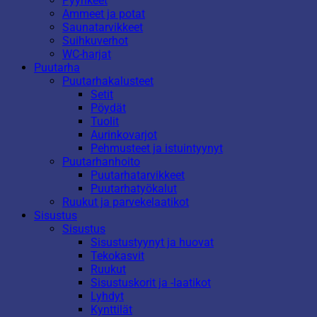
Pyyhkeet
Ammeet ja potat
Saunatarvikkeet
Suihkuverhot
WC-harjat
Puutarha
Puutarhakalusteet
Setit
Pöydät
Tuolit
Aurinkovarjot
Pehmusteet ja istuintyynyt
Puutarhanhoito
Puutarhatarvikkeet
Puutarhatyökalut
Ruukut ja parvekelaatikot
Sisustus
Sisustus
Sisustustyynyt ja huovat
Tekokasvit
Ruukut
Sisustuskorit ja -laatikot
Lyhdyt
Kynttilät