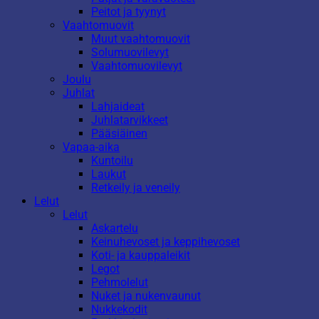
Peitot ja tyynyt
Vaahtomuovit
Muut vaahtomuovit
Solumuovilevyt
Vaahtomuovilevyt
Joulu
Juhlat
Lahjaideat
Juhlatarvikkeet
Pääsiäinen
Vapaa-aika
Kuntoilu
Laukut
Retkeily ja veneily
Lelut
Lelut
Askartelu
Keinuhevoset ja keppihevoset
Koti- ja kauppaleikit
Legot
Pehmolelut
Nuket ja nukenvaunut
Nukkekodit