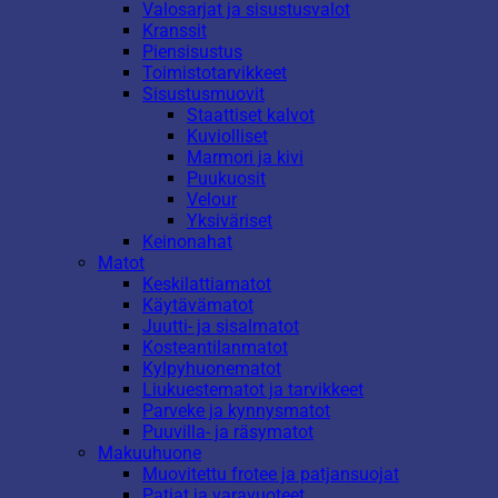
Valosarjat ja sisustusvalot
Kranssit
Piensisustus
Toimistotarvikkeet
Sisustusmuovit
Staattiset kalvot
Kuviolliset
Marmori ja kivi
Puukuosit
Velour
Yksiväriset
Keinonahat
Matot
Keskilattiamatot
Käytävämatot
Juutti- ja sisalmatot
Kosteantilanmatot
Kylpyhuonematot
Liukuestematot ja tarvikkeet
Parveke ja kynnysmatot
Puuvilla- ja räsymatot
Makuuhuone
Muovitettu frotee ja patjansuojat
Patjat ja varavuoteet