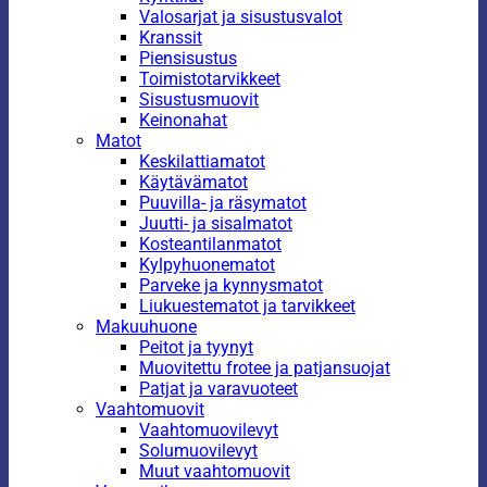
Valosarjat ja sisustusvalot
Kranssit
Piensisustus
Toimistotarvikkeet
Sisustusmuovit
Keinonahat
Matot
Keskilattiamatot
Käytävämatot
Puuvilla- ja räsymatot
Juutti- ja sisalmatot
Kosteantilanmatot
Kylpyhuonematot
Parveke ja kynnysmatot
Liukuestematot ja tarvikkeet
Makuuhuone
Peitot ja tyynyt
Muovitettu frotee ja patjansuojat
Patjat ja varavuoteet
Vaahtomuovit
Vaahtomuovilevyt
Solumuovilevyt
Muut vaahtomuovit