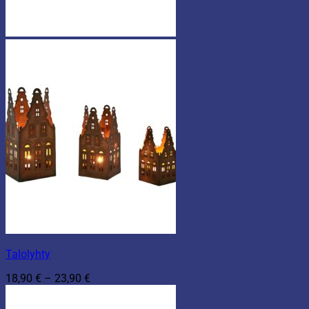
Talolyhty
Hintaluokka:
18,90
€
–
23,90
€
18,90 €
-