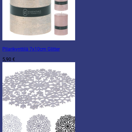
Pilarikynttilä 7x10cm Glitter
5,90
€