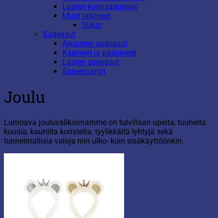
Lasten kumisaappaat
Muut jalkineet
Sukat
Sadeasut
Aikuisten sadeasut
Käsineet ja päähineet
Lasten sadeasut
Sateenvarjot
Joulu
Lumoava jouluvalikoimamme on tulvillaan upeita, tuuheita
kuusia, kauniita koristeita, tyylikkäitä lyhtyjä sekä
tunnelmallisia valoja niin ulko- kuin sisäkäyttöönkin.