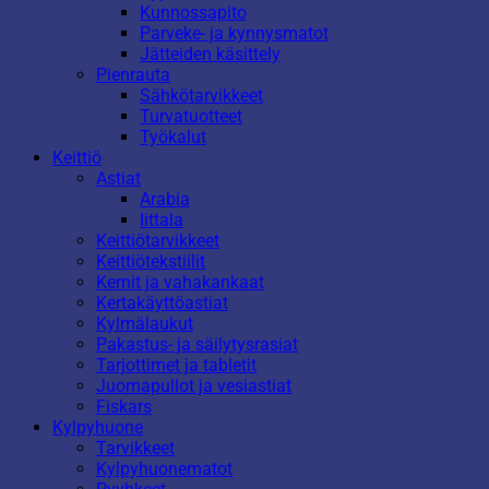
Kunnossapito
Parveke- ja kynnysmatot
Jätteiden käsittely
Pienrauta
Sähkötarvikkeet
Turvatuotteet
Työkalut
Keittiö
Astiat
Arabia
Iittala
Keittiötarvikkeet
Keittiötekstiilit
Kernit ja vahakankaat
Kertakäyttöastiat
Kylmälaukut
Pakastus- ja säilytysrasiat
Tarjottimet ja tabletit
Juomapullot ja vesiastiat
Fiskars
Kylpyhuone
Tarvikkeet
Kylpyhuonematot