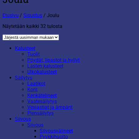
Etusivu
/
Sisustus
/
Joulu
Sorted
Näytetään kaikki 32 tulosta
by
latest
Kalusteet
Tuolit
Pöydät, lipastot ja hyllyt
Lasten kalusteet
Ulkokalusteet
Säilytys
Laatikot
Korit
Kenkätelineet
Vaatesäilytys
Vesiastiat ja ämpärit
Piensäilytys
Siivous
Siivous
Siivousvälineet
Pyykkihuolto