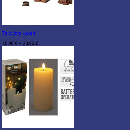
Talolyhty kupari
Hintaluokka:
18,90
€
–
23,90
€
18,90 €
-
23,90 €