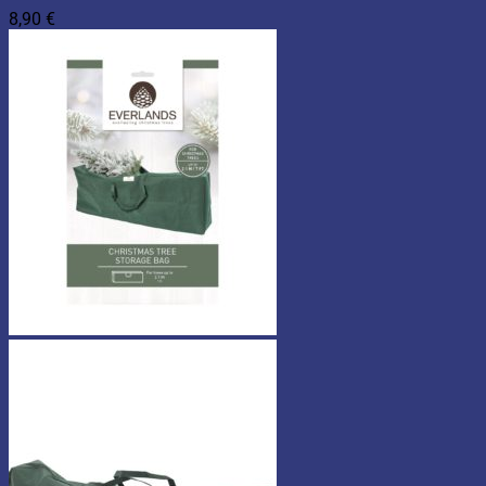
8,90
€