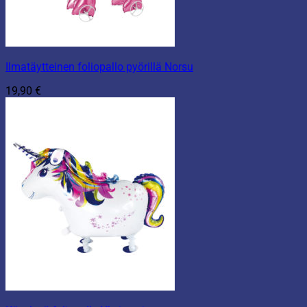
Ilmatäytteinen foliopallo pyörillä Norsu
19,90
€