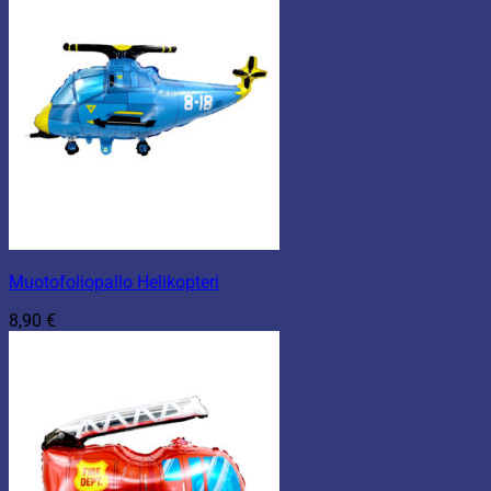
Muotofoliopallo Helikopteri
8,90
€