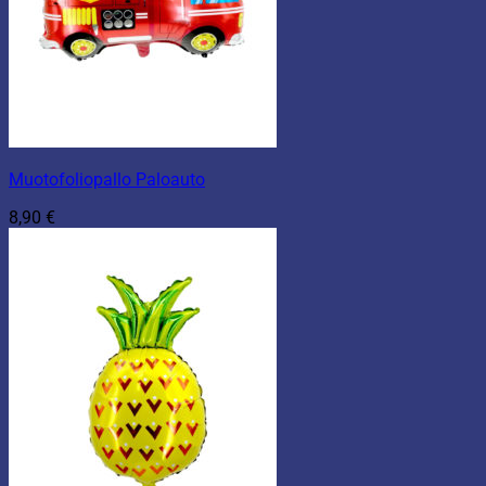
Muotofoliopallo Paloauto
8,90
€