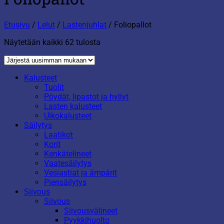
Etusivu
/
Lelut
/
Lastenjuhlat
/
Foliopallot
Sorted
Näytetään kaikki 62 tulosta
by
latest
Kalusteet
Tuolit
Pöydät, lipastot ja hyllyt
Lasten kalusteet
Ulkokalusteet
Säilytys
Laatikot
Korit
Kenkätelineet
Vaatesäilytys
Vesiastiat ja ämpärit
Piensäilytys
Siivous
Siivous
Siivousvälineet
Pyykkihuolto