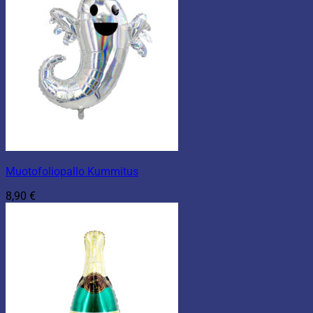
Muotofoliopallo Kummitus
8,90
€