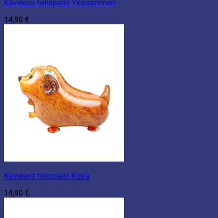
Kävelevä foliopallo Yksisarvinen
14,90
€
Kävelevä foliopallo Koira
14,90
€