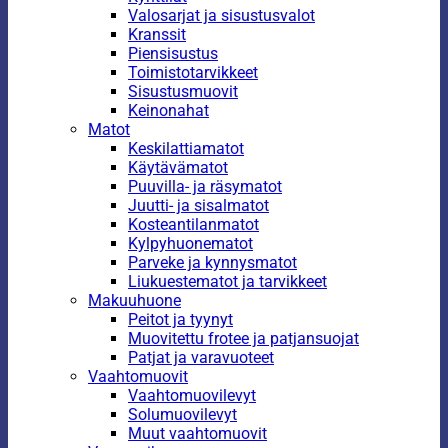
Valosarjat ja sisustusvalot
Kranssit
Piensisustus
Toimistotarvikkeet
Sisustusmuovit
Keinonahat
Matot
Keskilattiamatot
Käytävämatot
Puuvilla- ja räsymatot
Juutti- ja sisalmatot
Kosteantilanmatot
Kylpyhuonematot
Parveke ja kynnysmatot
Liukuestematot ja tarvikkeet
Makuuhuone
Peitot ja tyynyt
Muovitettu frotee ja patjansuojat
Patjat ja varavuoteet
Vaahtomuovit
Vaahtomuovilevyt
Solumuovilevyt
Muut vaahtomuovit