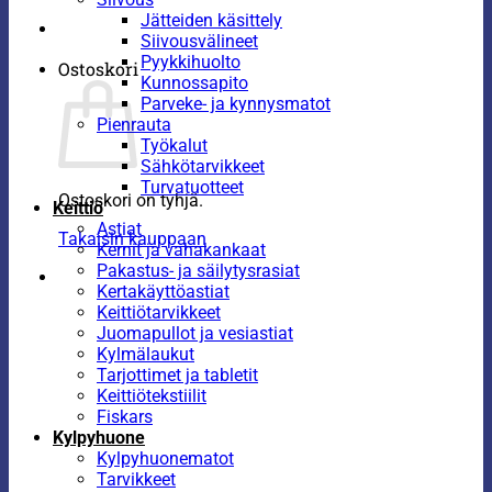
Jätteiden käsittely
Siivousvälineet
Pyykkihuolto
Ostoskori
Kunnossapito
Parveke- ja kynnysmatot
Pienrauta
Työkalut
Sähkötarvikkeet
Turvatuotteet
Ostoskori on tyhjä.
Keittiö
Astiat
Takaisin kauppaan
Kernit ja vahakankaat
Pakastus- ja säilytysrasiat
Kertakäyttöastiat
Keittiötarvikkeet
Juomapullot ja vesiastiat
Kylmälaukut
Tarjottimet ja tabletit
Keittiötekstiilit
Fiskars
Kylpyhuone
Kylpyhuonematot
Tarvikkeet