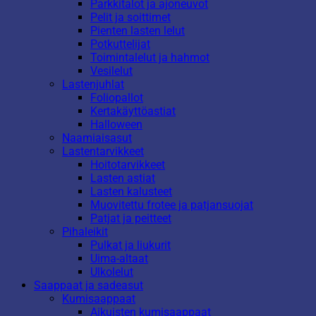
Parkkitalot ja ajoneuvot
Pelit ja soittimet
Pienten lasten lelut
Potkuttelijat
Toimintalelut ja hahmot
Vesilelut
Lastenjuhlat
Foliopallot
Kertakäyttöastiat
Halloween
Naamiaisasut
Lastentarvikkeet
Hoitotarvikkeet
Lasten astiat
Lasten kalusteet
Muovitettu frotee ja patjansuojat
Patjat ja peitteet
Pihaleikit
Pulkat ja liukurit
Uima-altaat
Ulkolelut
Saappaat ja sadeasut
Kumisaappaat
Aikuisten kumisaappaat