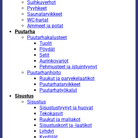
Suihkuverhot
Pyyhkeet
Saunatarvikkeet
WC-harjat
Ammeet ja potat
Puutarha
Puutarhakalusteet
Tuolit
Pöydät
Setit
Aurinkovarjot
Pehmusteet ja istuintyynyt
Puutarhanhoito
Ruukut ja parvekelaatikot
Puutarhatarvikkeet
Puutarhatyökalut
Sisustus
Sisustus
Sisustustyynyt ja huovat
Tekokasvit
Ruukut ja maljakot
Sisustuskorit ja -laatikot
Lyhdyt
Kynttilät