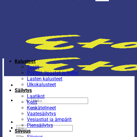
Kalusteet
Tuolit
Pöydät, lipastot ja hyllyt
Lasten kalusteet
Ulkokalusteet
Säilytys
Laatikot
Etsi:
Korit
Kenkätelineet
Vaatesäilytys
Vesiastiat ja ämpärit
Piensäilytys
Etsi:
Siivous
Siivous