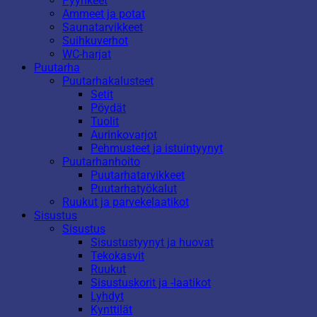
Pyyhkeet
Ammeet ja potat
Saunatarvikkeet
Suihkuverhot
WC-harjat
Puutarha
Puutarhakalusteet
Setit
Pöydät
Tuolit
Aurinkovarjot
Pehmusteet ja istuintyynyt
Puutarhanhoito
Puutarhatarvikkeet
Puutarhatyökalut
Ruukut ja parvekelaatikot
Sisustus
Sisustus
Sisustustyynyt ja huovat
Tekokasvit
Ruukut
Sisustuskorit ja -laatikot
Lyhdyt
Kynttilät