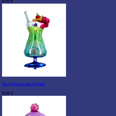
8,90
€
Muotofoliopallo Drinkki
8,90
€