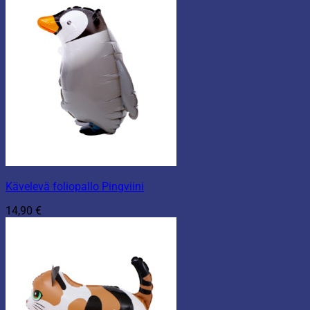
Kävelevä foliopallo Pingviini
14,90
€