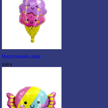
Muotofoliopallo Jätski
5,90
€