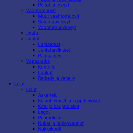
Peitot ja tyynyt
Vaahtomuovit
Muut vaahtomuovit
Solumuovilevyt
Vaahtomuovilevyt
Joulu
Juhlat
Lahjaideat
Juhlatarvikkeet
Pääsiäinen
Vapaa-aika
Kuntoilu
Laukut
Retkeily ja veneily
Lelut
Lelut
Askartelu
Keinuhevoset ja keppihevoset
Koti- ja kauppaleikit
Legot
Pehmolelut
Nuket ja nukenvaunut
Nukkekodit