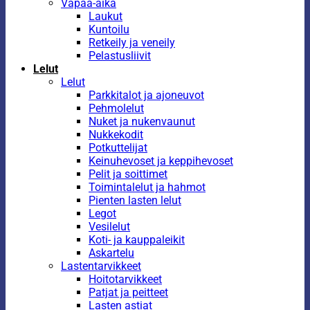
Vapaa-aika
Laukut
Kuntoilu
Retkeily ja veneily
Pelastusliivit
Lelut
Lelut
Parkkitalot ja ajoneuvot
Pehmolelut
Nuket ja nukenvaunut
Nukkekodit
Potkuttelijat
Keinuhevoset ja keppihevoset
Pelit ja soittimet
Toimintalelut ja hahmot
Pienten lasten lelut
Legot
Vesilelut
Koti- ja kauppaleikit
Askartelu
Lastentarvikkeet
Hoitotarvikkeet
Patjat ja peitteet
Lasten astiat