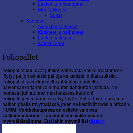
Lasten kumisaappaat
Muut jalkineet
Sukat
Sadeasut
Aikuisten sadeasut
Käsineet ja päähineet
Lasten sadeasut
Sateenvarjot
Foliopallot
Foliopallot kuuluvat juhliin! Valtavasta valikoimastamme
löytyy paljon erilaisia palloja kaikenlaisiin tilaisuuksiin.
Foliopalloilla voi koristella juhlatilan, onnitella
päivänsankaria tai vain muuten ilahduttaa ystävää. Ne
nostavat juhlatunnelman hetkessä kattoon!
Foliopallojen hintaan sisältyy täyttö. Pallot täytetään aina
paikan päällä myymälässä, joten ne kestävät todella pitkään.
HUOM! Verkkokaupassa on esitelty vain osa
valikoimastamme. Laajimmillaan valikoima on
myymälöissämme. Etsi lähin myymäläsi
tästä>>