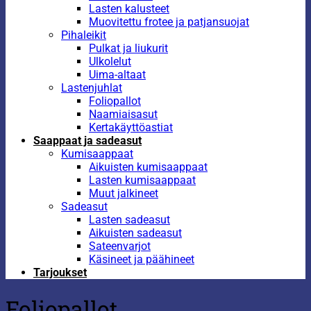
Lasten kalusteet
Muovitettu frotee ja patjansuojat
Pihaleikit
Pulkat ja liukurit
Ulkolelut
Uima-altaat
Lastenjuhlat
Foliopallot
Naamiaisasut
Kertakäyttöastiat
Saappaat ja sadeasut
Kumisaappaat
Aikuisten kumisaappaat
Lasten kumisaappaat
Muut jalkineet
Sadeasut
Lasten sadeasut
Aikuisten sadeasut
Sateenvarjot
Käsineet ja päähineet
Tarjoukset
Foliopallot