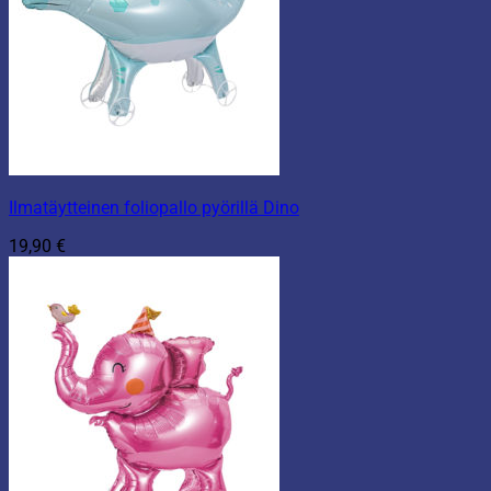
Ilmatäytteinen foliopallo pyörillä Dino
19,90
€