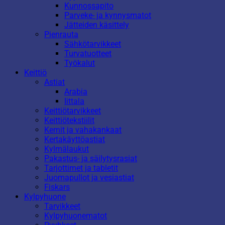
Kunnossapito
Parveke- ja kynnysmatot
Jätteiden käsittely
Pienrauta
Sähkötarvikkeet
Turvatuotteet
Työkalut
Keittiö
Astiat
Arabia
Iittala
Keittiötarvikkeet
Keittiötekstiilit
Kernit ja vahakankaat
Kertakäyttöastiat
Kylmälaukut
Pakastus- ja säilytysrasiat
Tarjottimet ja tabletit
Juomapullot ja vesiastiat
Fiskars
Kylpyhuone
Tarvikkeet
Kylpyhuonematot