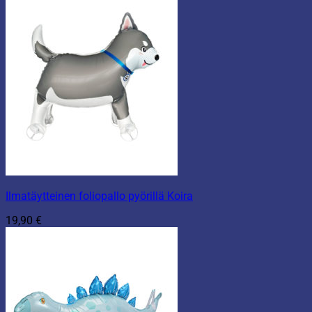
Ilmatäytteinen foliopallo pyörillä Koira
19,90
€