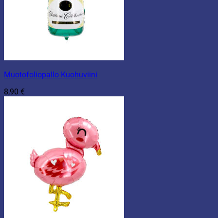
Muotofoliopallo Kuohuviini
8,90
€