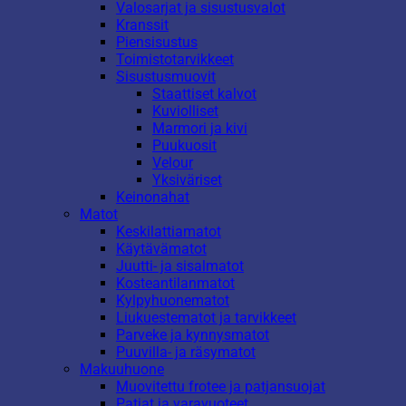
Valosarjat ja sisustusvalot
Kranssit
Piensisustus
Toimistotarvikkeet
Sisustusmuovit
Staattiset kalvot
Kuviolliset
Marmori ja kivi
Puukuosit
Velour
Yksiväriset
Keinonahat
Matot
Keskilattiamatot
Käytävämatot
Juutti- ja sisalmatot
Kosteantilanmatot
Kylpyhuonematot
Liukuestematot ja tarvikkeet
Parveke ja kynnysmatot
Puuvilla- ja räsymatot
Makuuhuone
Muovitettu frotee ja patjansuojat
Patjat ja varavuoteet