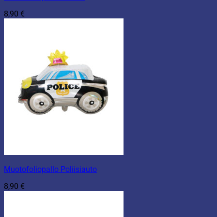
8,90
€
Muotofoliopallo Poliisiauto
8,90
€