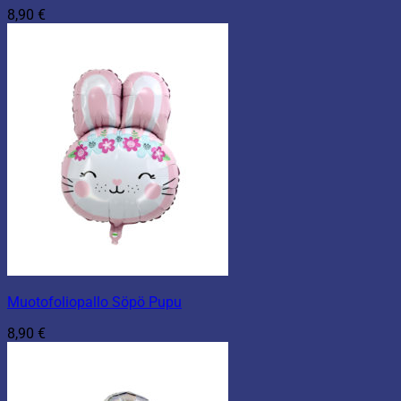
8,90
€
Muotofoliopallo Söpö Pupu
8,90
€