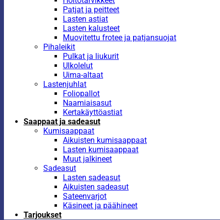
Hoitotarvikkeet
Patjat ja peitteet
Lasten astiat
Lasten kalusteet
Muovitettu frotee ja patjansuojat
Pihaleikit
Pulkat ja liukurit
Ulkolelut
Uima-altaat
Lastenjuhlat
Foliopallot
Naamiaisasut
Kertakäyttöastiat
Saappaat ja sadeasut
Kumisaappaat
Aikuisten kumisaappaat
Lasten kumisaappaat
Muut jalkineet
Sadeasut
Lasten sadeasut
Aikuisten sadeasut
Sateenvarjot
Käsineet ja päähineet
Tarjoukset