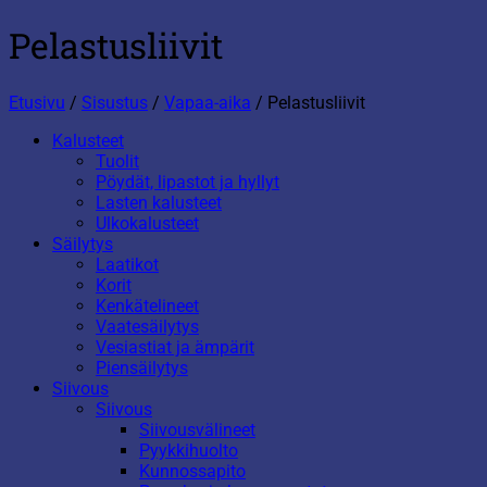
Pelastusliivit
Etusivu
/
Sisustus
/
Vapaa-aika
/
Pelastusliivit
Kalusteet
Tuolit
Pöydät, lipastot ja hyllyt
Lasten kalusteet
Ulkokalusteet
Säilytys
Laatikot
Korit
Kenkätelineet
Vaatesäilytys
Vesiastiat ja ämpärit
Piensäilytys
Siivous
Siivous
Siivousvälineet
Pyykkihuolto
Kunnossapito