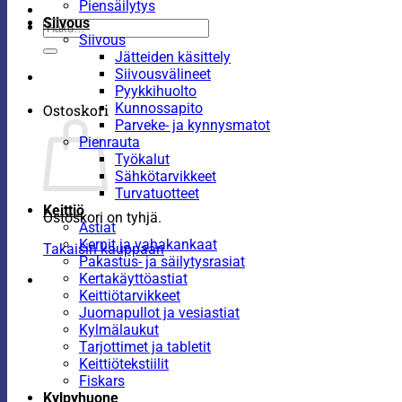
Piensäilytys
Siivous
Etsi:
Siivous
Jätteiden käsittely
Siivousvälineet
Pyykkihuolto
Kunnossapito
Ostoskori
Parveke- ja kynnysmatot
Pienrauta
Työkalut
Sähkötarvikkeet
Turvatuotteet
Keittiö
Ostoskori on tyhjä.
Astiat
Kernit ja vahakankaat
Takaisin kauppaan
Pakastus- ja säilytysrasiat
Kertakäyttöastiat
Keittiötarvikkeet
Juomapullot ja vesiastiat
Kylmälaukut
Tarjottimet ja tabletit
Keittiötekstiilit
Fiskars
Kylpyhuone