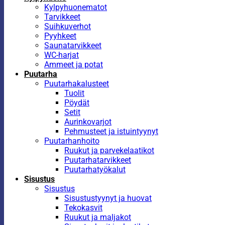
Kylpyhuonematot
Tarvikkeet
Suihkuverhot
Pyyhkeet
Saunatarvikkeet
WC-harjat
Ammeet ja potat
Puutarha
Puutarhakalusteet
Tuolit
Pöydät
Setit
Aurinkovarjot
Pehmusteet ja istuintyynyt
Puutarhanhoito
Ruukut ja parvekelaatikot
Puutarhatarvikkeet
Puutarhatyökalut
Sisustus
Sisustus
Sisustustyynyt ja huovat
Tekokasvit
Ruukut ja maljakot