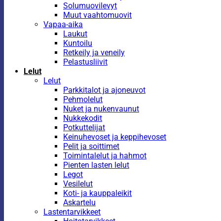
Solumuovilevyt
Muut vaahtomuovit
Vapaa-aika
Laukut
Kuntoilu
Retkeily ja veneily
Pelastusliivit
Lelut
Lelut
Parkkitalot ja ajoneuvot
Pehmolelut
Nuket ja nukenvaunut
Nukkekodit
Potkuttelijat
Keinuhevoset ja keppihevoset
Pelit ja soittimet
Toimintalelut ja hahmot
Pienten lasten lelut
Legot
Vesilelut
Koti- ja kauppaleikit
Askartelu
Lastentarvikkeet