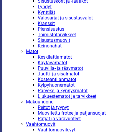
Sisustuskorit ja -laatikot
Lyhdyt
Kynttilät
Valosarjat ja sisustusvalot
Kranssit
Piensisustus
Toimistotarvikkeet
Sisustusmuovit
Keinonahat
Matot
Keskilattiamatot
Käytävämatot
Puuvilla- ja räsymatot
Juutti- ja sisalmatot
Kosteantilanmatot
Kylpyhuonematot
Parveke ja kynnysmatot
Liukuestematot ja tarvikkeet
Makuuhuone
Peitot ja tyynyt
Muovitettu frotee ja patjansuojat
Patjat ja varavuoteet
Vaahtomuovit
Vaahtomuovilevyt