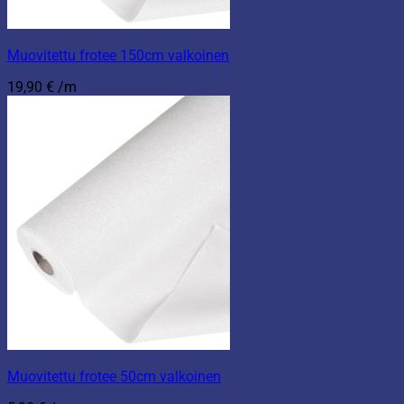
Muovitettu frotee 150cm valkoinen
19,90
€
/m
Muovitettu frotee 50cm valkoinen