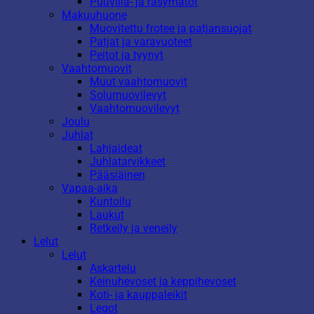
Puuvilla- ja räsymatot
Makuuhuone
Muovitettu frotee ja patjansuojat
Patjat ja varavuoteet
Peitot ja tyynyt
Vaahtomuovit
Muut vaahtomuovit
Solumuovilevyt
Vaahtomuovilevyt
Joulu
Juhlat
Lahjaideat
Juhlatarvikkeet
Pääsiäinen
Vapaa-aika
Kuntoilu
Laukut
Retkeily ja veneily
Lelut
Lelut
Askartelu
Keinuhevoset ja keppihevoset
Koti- ja kauppaleikit
Legot