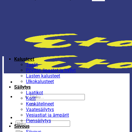
Kalusteet
Tuolit
Pöydät, lipastot ja hyllyt
Lasten kalusteet
Ulkokalusteet
Säilytys
Laatikot
Etsi:
Korit
Kenkätelineet
Vaatesäilytys
Vesiastiat ja ämpärit
Piensäilytys
Etsi:
Siivous
Siivous