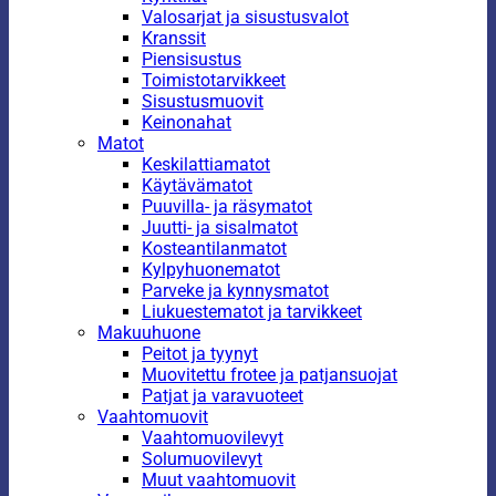
Valosarjat ja sisustusvalot
Kranssit
Piensisustus
Toimistotarvikkeet
Sisustusmuovit
Keinonahat
Matot
Keskilattiamatot
Käytävämatot
Puuvilla- ja räsymatot
Juutti- ja sisalmatot
Kosteantilanmatot
Kylpyhuonematot
Parveke ja kynnysmatot
Liukuestematot ja tarvikkeet
Makuuhuone
Peitot ja tyynyt
Muovitettu frotee ja patjansuojat
Patjat ja varavuoteet
Vaahtomuovit
Vaahtomuovilevyt
Solumuovilevyt
Muut vaahtomuovit