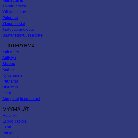
Maksutavat
Toimitustavat
Yritysasiakas
Palautus
Yleiset ehdot
Tietosuojaseloste
Saavutettavuusseloste
TUOTERYHMÄT
Kalusteet
Säilytys
Siivous
Keittiö
Kylpyhuone
Puutarha
Sisustus
Lelut
Saappaat ja sadeasut
MYYMÄLÄT
Helsinki
Espoo Tapiola
Lahti
Porvoo