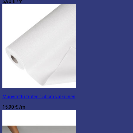
5,90
€
/m
Muovitettu frotee 150cm valkoinen
15,90
€
/m