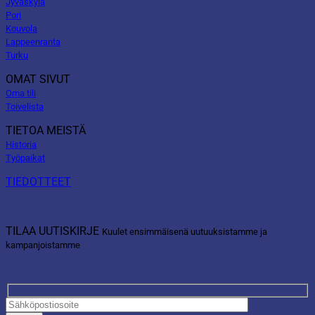
Jyväskylä
Pori
Kouvola
Lappeenranta
Turku
OMAT SIVUT
Oma tili
Toivelista
TIETOA MEISTÄ
Historia
Työpaikat
TIEDOTTEET
TILAA UUTISKIRJE
Kuulet ensimmäisenä uutuuksistamme ja
kampanjoistamme