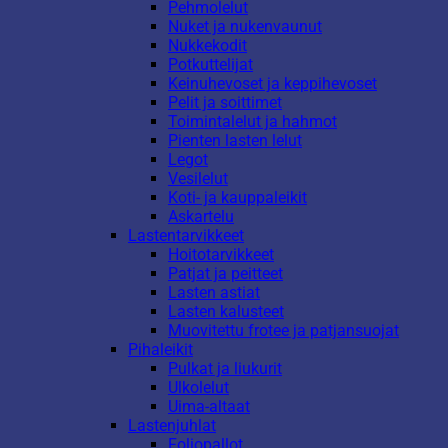
Pehmolelut
Nuket ja nukenvaunut
Nukkekodit
Potkuttelijat
Keinuhevoset ja keppihevoset
Pelit ja soittimet
Toimintalelut ja hahmot
Pienten lasten lelut
Legot
Vesilelut
Koti- ja kauppaleikit
Askartelu
Lastentarvikkeet
Hoitotarvikkeet
Patjat ja peitteet
Lasten astiat
Lasten kalusteet
Muovitettu frotee ja patjansuojat
Pihaleikit
Pulkat ja liukurit
Ulkolelut
Uima-altaat
Lastenjuhlat
Foliopallot