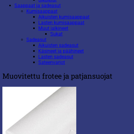
Saappaat ja sadeasut
Kumisaappaat
Aikuisten kumisaappaat
Lasten kumisaappaat
Muut jalkineet
Sukat
Sadeasut
Aikuisten sadeasut
Käsineet ja päähineet
Lasten sadeasut
Sateenvarjot
Muovitettu frotee ja patjansuojat