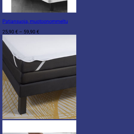
Patjansuoja, muotoonommeltu
Hintaluokka:
25,90
€
–
59,90
€
25,90 €
-
59,90 €