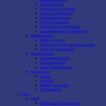
Käytävämatot
Puuvilla- ja räsymatot
Juutti- ja sisalmatot
Kosteantilanmatot
Kylpyhuonematot
Parveke ja kynnysmatot
Liukuestematot ja tarvikkeet
Makuuhuone
Peitot ja tyynyt
Muovitettu frotee ja patjansuojat
Patjat ja varavuoteet
Vaahtomuovit
Vaahtomuovilevyt
Solumuovilevyt
Muut vaahtomuovit
Vapaa-aika
Laukut
Kuntoilu
Retkeily ja veneily
Pelastusliivit
Lelut
Lelut
Parkkitalot ja ajoneuvot