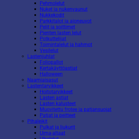
Pehmolelut
Nuket ja nukenvaunut
Nukkekodit
Parkkitalot ja ajoneuvot
Pelit ja soittimet
Pienten lasten lelut
Potkuttelijat
Toimintalelut ja hahmot
Vesilelut
Lastenjuhlat
Foliopallot
Kertakäyttöastiat
Halloween
Naamiaisasut
Lastentarvikkeet
Hoitotarvikkeet
Lasten astiat
Lasten kalusteet
Muovitettu frotee ja patjansuojat
Patjat ja peitteet
Pihaleikit
Pulkat ja liukurit
Uima-altaat
Ulkolelut