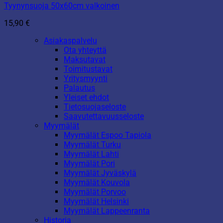
Tyynynsuoja 50x60cm valkoinen
15,90
€
Asiakaspalvelu
Ota yhteyttä
Maksutavat
Toimitustavat
Yritysmyynti
Palautus
Yleiset ehdot
Tietosuojaseloste
Saavutettavuusseloste
Myymälät
Myymälät Espoo Tapiola
Myymälät Turku
Myymälät Lahti
Myymälät Pori
Myymälät Jyväskylä
Myymälät Kouvola
Myymälät Porvoo
Myymälät Helsinki
Myymälät Lappeenranta
Historia