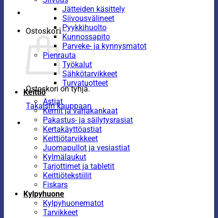
Jätteiden käsittely
Siivousvälineet
Pyykkihuolto
Ostoskori
Kunnossapito
Parveke- ja kynnysmatot
Pienrauta
Työkalut
Sähkötarvikkeet
Turvatuotteet
Ostoskori on tyhjä.
Keittiö
Astiat
Takaisin kauppaan
Kernit ja vahakankaat
Pakastus- ja säilytysrasiat
Kertakäyttöastiat
Keittiötarvikkeet
Juomapullot ja vesiastiat
Kylmälaukut
Tarjottimet ja tabletit
Keittiötekstiilit
Fiskars
Kylpyhuone
Kylpyhuonematot
Tarvikkeet