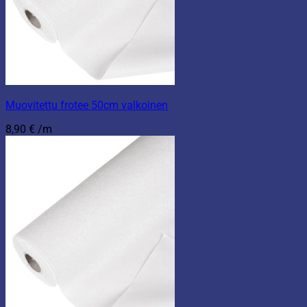
Muovitettu frotee 50cm valkoinen
8,90
€
/m