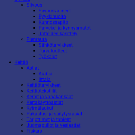
Siivous
Siivousvälineet
Pyykkihuolto
Kunnossapito
Parveke- ja kynnysmatot
Jätteiden käsittely
Pienrauta
Sähkötarvikkeet
Turvatuotteet
Työkalut
Keittiö
Astiat
Arabia
Iittala
Keittiötarvikkeet
Keittiötekstiilit
Kernit ja vahakankaat
Kertakäyttöastiat
Kylmälaukut
Pakastus- ja säilytysrasiat
Tarjottimet ja tabletit
Juomapullot ja vesiastiat
Fiskars