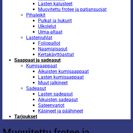
Lasten kalusteet
Muovitettu frotee ja patjansuojat
Pihaleikit
Pulkat ja liukurit
Ulkolelut
Uima-altaat
Lastenjuhlat
Foliopallot
Naamiaisasut
Kertakäyttöastiat
Saappaat ja sadeasut
Kumisaappaat
Aikuisten kumisaappaat
Lasten kumisaappaat
Muut jalkineet
Sadeasut
Lasten sadeasut
Aikuisten sadeasut
Sateenvarjot
Käsineet ja päähineet
Tarjoukset
Muovitettu frotee ja