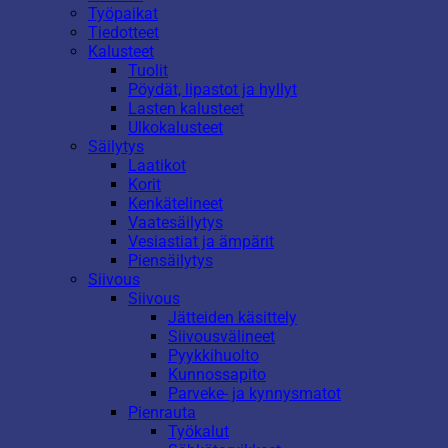
Työpaikat
Tiedotteet
Kalusteet
Tuolit
Pöydät, lipastot ja hyllyt
Lasten kalusteet
Ulkokalusteet
Säilytys
Laatikot
Korit
Kenkätelineet
Vaatesäilytys
Vesiastiat ja ämpärit
Piensäilytys
Siivous
Siivous
Jätteiden käsittely
Siivousvälineet
Pyykkihuolto
Kunnossapito
Parveke- ja kynnysmatot
Pienrauta
Työkalut