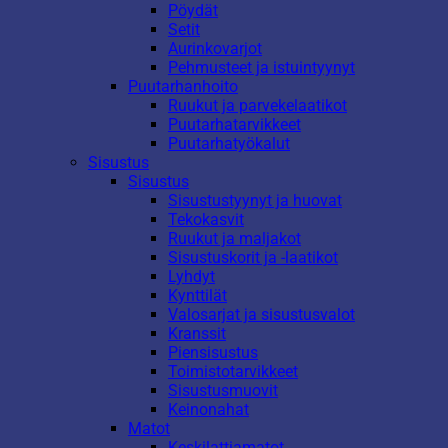
Pöydät
Setit
Aurinkovarjot
Pehmusteet ja istuintyynyt
Puutarhanhoito
Ruukut ja parvekelaatikot
Puutarhatarvikkeet
Puutarhatyökalut
Sisustus
Sisustus
Sisustustyynyt ja huovat
Tekokasvit
Ruukut ja maljakot
Sisustuskorit ja -laatikot
Lyhdyt
Kynttilät
Valosarjat ja sisustusvalot
Kranssit
Piensisustus
Toimistotarvikkeet
Sisustusmuovit
Keinonahat
Matot
Keskilattiamatot