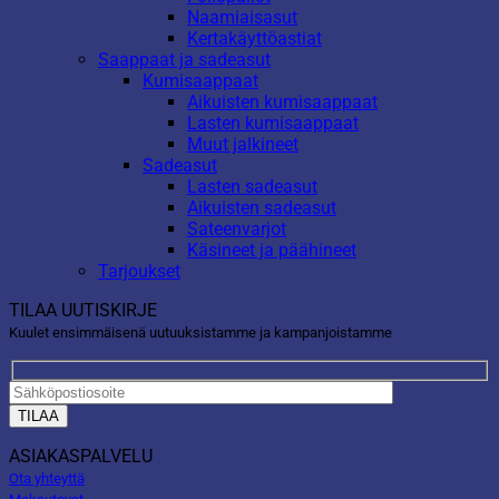
Naamiaisasut
Kertakäyttöastiat
Saappaat ja sadeasut
Kumisaappaat
Aikuisten kumisaappaat
Lasten kumisaappaat
Muut jalkineet
Sadeasut
Lasten sadeasut
Aikuisten sadeasut
Sateenvarjot
Käsineet ja päähineet
Tarjoukset
TILAA UUTISKIRJE
Kuulet ensimmäisenä uutuuksistamme ja kampanjoistamme
ASIAKASPALVELU
Ota yhteyttä