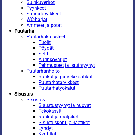
Suihkuverhot
Pyyhkeet
Saunatarvikkeet
WC-harjat
Ammeet ja potat
Puutarha
Puutarhakalusteet
Tuolit
Pöydät
Setit
Aurinkovarjot
Pehmusteet ja istuintyynyt
Puutarhanhoito
Ruukut ja parvekelaatikot
Puutarhatarvikkeet
Puutarhatyökalut
Sisustus
Sisustus
Sisustustyynyt ja huovat
Tekokasvit
Ruukut ja maljakot
Sisustuskorit ja -laatikot
Lyhdyt
Kynttilät