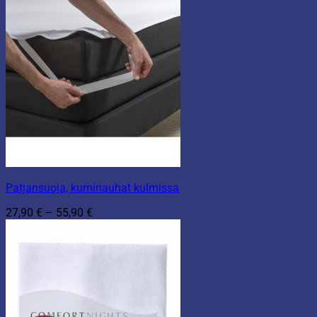
Patjansuoja, kuminauhat kulmissa
Hintaluokka:
27,90
€
–
55,90
€
27,90 €
-
55,90 €