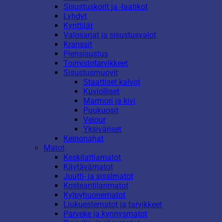
Sisustuskorit ja -laatikot
Lyhdyt
Kynttilät
Valosarjat ja sisustusvalot
Kranssit
Piensisustus
Toimistotarvikkeet
Sisustusmuovit
Staattiset kalvot
Kuviolliset
Marmori ja kivi
Puukuosit
Velour
Yksiväriset
Keinonahat
Matot
Keskilattiamatot
Käytävämatot
Juutti- ja sisalmatot
Kosteantilanmatot
Kylpyhuonematot
Liukuestematot ja tarvikkeet
Parveke ja kynnysmatot