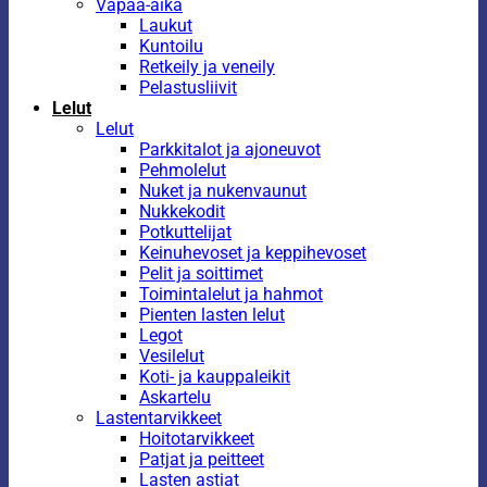
Vapaa-aika
Laukut
Kuntoilu
Retkeily ja veneily
Pelastusliivit
Lelut
Lelut
Parkkitalot ja ajoneuvot
Pehmolelut
Nuket ja nukenvaunut
Nukkekodit
Potkuttelijat
Keinuhevoset ja keppihevoset
Pelit ja soittimet
Toimintalelut ja hahmot
Pienten lasten lelut
Legot
Vesilelut
Koti- ja kauppaleikit
Askartelu
Lastentarvikkeet
Hoitotarvikkeet
Patjat ja peitteet
Lasten astiat