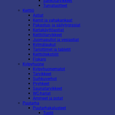
Sähkötarvikkeet
Turvatuotteet
Keittiö
Astiat
Kernit ja vahakankaat
Pakastus- ja säilytysrasiat
Kertakäyttöastiat
Keittiötarvikkeet
Juomapullot ja vesiastiat
Kylmälaukut
Tarjottimet ja tabletit
Keittiötekstiilit
Fiskars
Kylpyhuone
Kylpyhuonematot
Tarvikkeet
Suihkuverhot
Pyyhkeet
Saunatarvikkeet
WC-harjat
Ammeet ja potat
Puutarha
Puutarhakalusteet
Tuolit