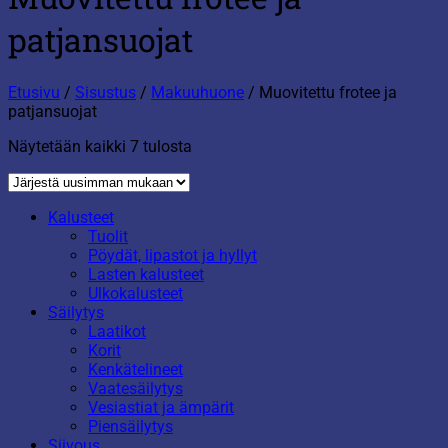
patjansuojat
Etusivu
/
Sisustus
/
Makuuhuone
/
Muovitettu frotee ja
patjansuojat
Sorted
Näytetään kaikki 7 tulosta
by
latest
Kalusteet
Tuolit
Pöydät, lipastot ja hyllyt
Lasten kalusteet
Ulkokalusteet
Säilytys
Laatikot
Korit
Kenkätelineet
Vaatesäilytys
Vesiastiat ja ämpärit
Piensäilytys
Siivous