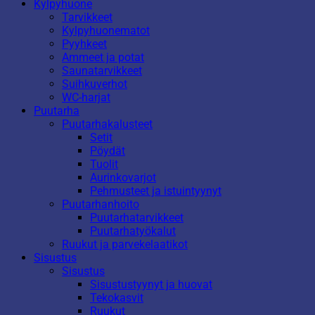
Kylpyhuone
Tarvikkeet
Kylpyhuonematot
Pyyhkeet
Ammeet ja potat
Saunatarvikkeet
Suihkuverhot
WC-harjat
Puutarha
Puutarhakalusteet
Setit
Pöydät
Tuolit
Aurinkovarjot
Pehmusteet ja istuintyynyt
Puutarhanhoito
Puutarhatarvikkeet
Puutarhatyökalut
Ruukut ja parvekelaatikot
Sisustus
Sisustus
Sisustustyynyt ja huovat
Tekokasvit
Ruukut