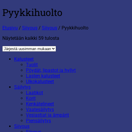
Pyykkihuolto
Etusivu
/
Siivous
/
Siivous
/
Pyykkihuolto
Sorted
Näytetään kaikki 59 tulosta
by
latest
Kalusteet
Tuolit
Pöydät, lipastot ja hyllyt
Lasten kalusteet
Ulkokalusteet
Säilytys
Laatikot
Korit
Kenkätelineet
Vaatesäilytys
Vesiastiat ja ämpärit
Piensäilytys
Siivous
Siivous