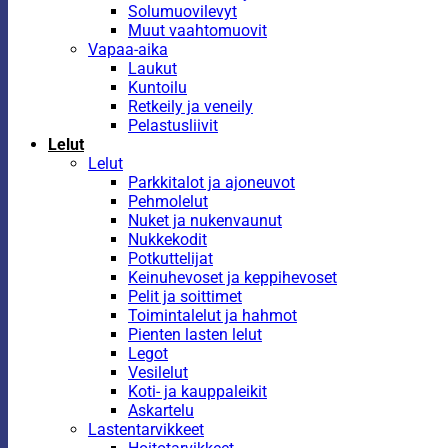
Solumuovilevyt
Muut vaahtomuovit
Vapaa-aika
Laukut
Kuntoilu
Retkeily ja veneily
Pelastusliivit
Lelut
Lelut
Parkkitalot ja ajoneuvot
Pehmolelut
Nuket ja nukenvaunut
Nukkekodit
Potkuttelijat
Keinuhevoset ja keppihevoset
Pelit ja soittimet
Toimintalelut ja hahmot
Pienten lasten lelut
Legot
Vesilelut
Koti- ja kauppaleikit
Askartelu
Lastentarvikkeet