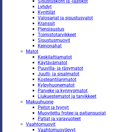
Sisustuskorit ja -laatikot
Lyhdyt
Kynttilät
Valosarjat ja sisustusvalot
Kranssit
Piensisustus
Toimistotarvikkeet
Sisustusmuovit
Keinonahat
Matot
Keskilattiamatot
Käytävämatot
Puuvilla- ja räsymatot
Juutti- ja sisalmatot
Kosteantilanmatot
Kylpyhuonematot
Parveke ja kynnysmatot
Liukuestematot ja tarvikkeet
Makuuhuone
Peitot ja tyynyt
Muovitettu frotee ja patjansuojat
Patjat ja varavuoteet
Vaahtomuovit
Vaahtomuovilevyt