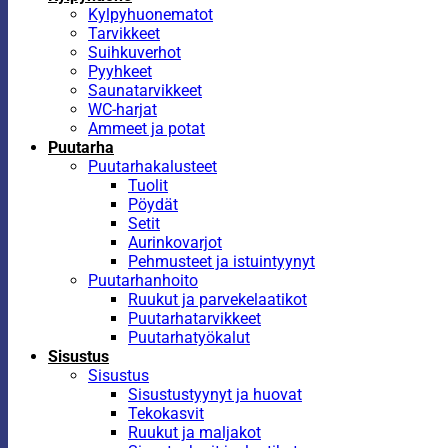
Kylpyhuonematot
Tarvikkeet
Suihkuverhot
Pyyhkeet
Saunatarvikkeet
WC-harjat
Ammeet ja potat
Puutarha
Puutarhakalusteet
Tuolit
Pöydät
Setit
Aurinkovarjot
Pehmusteet ja istuintyynyt
Puutarhanhoito
Ruukut ja parvekelaatikot
Puutarhatarvikkeet
Puutarhatyökalut
Sisustus
Sisustus
Sisustustyynyt ja huovat
Tekokasvit
Ruukut ja maljakot