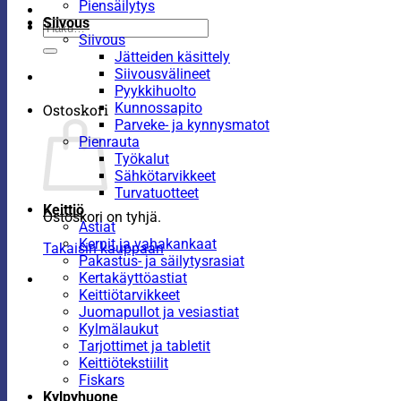
Piensäilytys
Siivous
Etsi:
Siivous
Jätteiden käsittely
Siivousvälineet
Pyykkihuolto
Kunnossapito
Ostoskori
Parveke- ja kynnysmatot
Pienrauta
Työkalut
Sähkötarvikkeet
Turvatuotteet
Keittiö
Ostoskori on tyhjä.
Astiat
Kernit ja vahakankaat
Takaisin kauppaan
Pakastus- ja säilytysrasiat
Kertakäyttöastiat
Keittiötarvikkeet
Juomapullot ja vesiastiat
Kylmälaukut
Tarjottimet ja tabletit
Keittiötekstiilit
Fiskars
Kylpyhuone