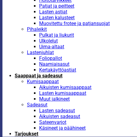
Hoitotarvikkeet
Patjat ja peitteet
Lasten astiat
Lasten kalusteet
Muovitettu frotee ja patjansuojat
Pihaleikit
Pulkat ja liukurit
Ulkolelut
Uima-altaat
Lastenjuhlat
Foliopallot
Naamiaisasut
Kertakäyttöastiat
Saappaat ja sadeasut
Kumisaappaat
Aikuisten kumisaappaat
Lasten kumisaappaat
Muut jalkineet
Sadeasut
Lasten sadeasut
Aikuisten sadeasut
Sateenvarjot
Käsineet ja päähineet
Tarjoukset