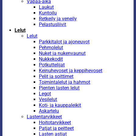
Vapaa-aika
Laukut
Kuntoilu
Retkeily ja veneily
Pelastusliivit
Lelut
Lelut
Parkkitalot ja ajoneuvot
Pehmolelut
Nuket ja nukenvaunut
Nukkekodit
Potkuttelijat
Keinuhevoset ja keppihevoset
Pelit ja soittimet
Toimintalelut ja hahmot
Pienten lasten lelut
Legot
Vesilelut
Koti- ja kauppaleikit
Askartelu
Lastentarvikkeet
Hoitotarvikkeet
Patjat ja peitteet
Lasten astiat