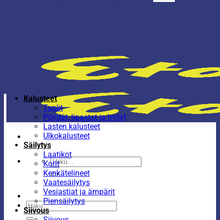
Kalusteet
Tuolit
Pöydät, lipastot ja hyllyt
Lasten kalusteet
Ulkokalusteet
Säilytys
Laatikot
Etsi:
Korit
Kenkätelineet
Vaatesäilytys
Vesiastiat ja ämpärit
Piensäilytys
Etsi:
Siivous
Siivous