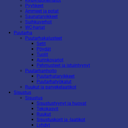
Kylpyhuonematot
Pyyhkeet
Ammeet ja potat
Saunatarvikkeet
Suihkuverhot
WC-harjat
Puutarha
Puutarhakalusteet
Setit
Pöydät
Tuolit
Aurinkovarjot
Pehmusteet ja istuintyynyt
Puutarhanhoito
Puutarhatarvikkeet
Puutarhatyökalut
Ruukut ja parvekelaatikot
Sisustus
Sisustus
Sisustustyynyt ja huovat
Tekokasvit
Ruukut
Sisustuskorit ja -laatikot
Lyhdyt