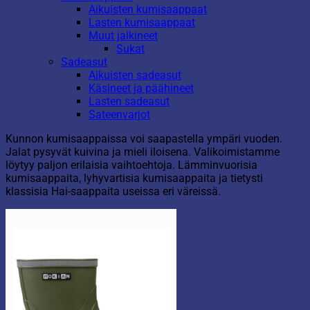
Aikuisten kumisaappaat
Lasten kumisaappaat
Muut jalkineet
Sukat
Sadeasut
Aikuisten sadeasut
Käsineet ja päähineet
Lasten sadeasut
Sateenvarjot
Kunnon kumisaappaissa voi saapastella ympäri vuoden.
Jalat pysyvät kuivina ja mieli iloisena. Valikoimistamme
löytyy paljon erilaisia vaihtoehtoja. Lämminvuorisia
kumisaappaita, lyhyvartisia kumisaappaita ja tietysti
klassisia Hai-saappaita useissa eri väreissä.