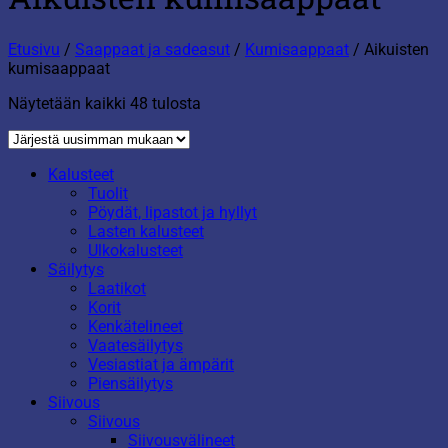
Etusivu
/
Saappaat ja sadeasut
/
Kumisaappaat
/
Aikuisten
kumisaappaat
Sorted
Näytetään kaikki 48 tulosta
by
latest
Kalusteet
Tuolit
Pöydät, lipastot ja hyllyt
Lasten kalusteet
Ulkokalusteet
Säilytys
Laatikot
Korit
Kenkätelineet
Vaatesäilytys
Vesiastiat ja ämpärit
Piensäilytys
Siivous
Siivous
Siivousvälineet