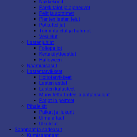
Nukkekodit
Parkkitalot ja ajoneuvot
Pelit ja soittimet
Pienten lasten lelut
Potkuttelijat
Toimintalelut ja hahmot
Vesilelut
Lastenjuhlat
Foliopallot
Kertakäyttöastiat
Halloween
Naamiaisasut
Lastentarvikkeet
Hoitotarvikkeet
Lasten astiat
Lasten kalusteet
Muovitettu frotee ja patjansuojat
Patjat ja peitteet
Pihaleikit
Pulkat ja liukurit
Uima-altaat
Ulkolelut
Saappaat ja sadeasut
Kumisaappaat