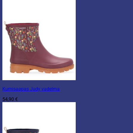
Kumisaapas Judy vadelma
54,90
€