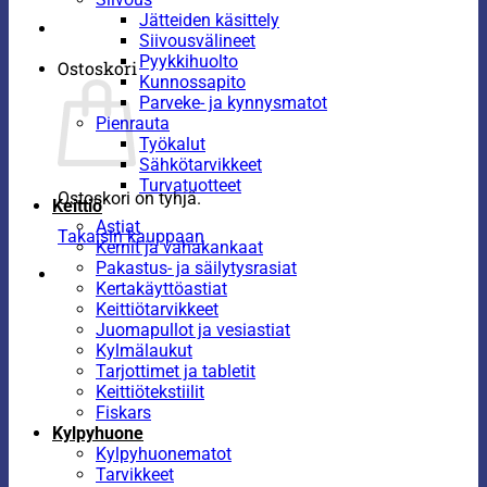
Jätteiden käsittely
Siivousvälineet
Pyykkihuolto
Ostoskori
Kunnossapito
Parveke- ja kynnysmatot
Pienrauta
Työkalut
Sähkötarvikkeet
Turvatuotteet
Ostoskori on tyhjä.
Keittiö
Astiat
Takaisin kauppaan
Kernit ja vahakankaat
Pakastus- ja säilytysrasiat
Kertakäyttöastiat
Keittiötarvikkeet
Juomapullot ja vesiastiat
Kylmälaukut
Tarjottimet ja tabletit
Keittiötekstiilit
Fiskars
Kylpyhuone
Kylpyhuonematot
Tarvikkeet