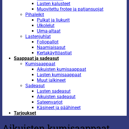
Lasten kalusteet
Muovitettu frotee ja patjansuojat
Pihaleikit
Pulkat ja liukurit
Ulkolelut
Uima-altaat
Lastenjuhlat
Foliopallot
Naamiaisasut
Kertakäyttöastiat
Saappaat ja sadeasut
Kumisaappaat
Aikuisten kumisaappaat
Lasten kumisaappaat
Muut jalkineet
Sadeasut
Lasten sadeasut
Aikuisten sadeasut
Sateenvarjot
Käsineet ja päähineet
Tarjoukset
Aikuisten kumisaappaat