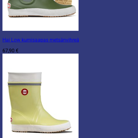
Hai Low kumisaapas metsänvihreä
67,90
€