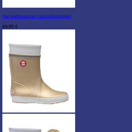
Hai kumisaapas ruusunpunainen
69,90
€