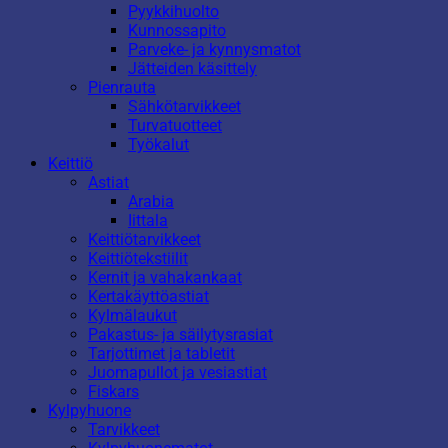
Pyykkihuolto
Kunnossapito
Parveke- ja kynnysmatot
Jätteiden käsittely
Pienrauta
Sähkötarvikkeet
Turvatuotteet
Työkalut
Keittiö
Astiat
Arabia
Iittala
Keittiötarvikkeet
Keittiötekstiilit
Kernit ja vahakankaat
Kertakäyttöastiat
Kylmälaukut
Pakastus- ja säilytysrasiat
Tarjottimet ja tabletit
Juomapullot ja vesiastiat
Fiskars
Kylpyhuone
Tarvikkeet