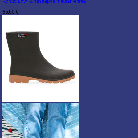
Kontio Low kumisaapas metsänvihreä
65,00
€