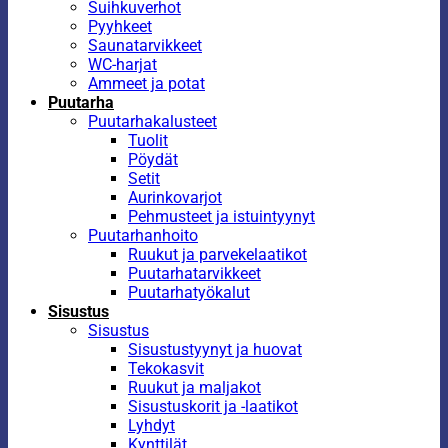
Suihkuverhot
Pyyhkeet
Saunatarvikkeet
WC-harjat
Ammeet ja potat
Puutarha
Puutarhakalusteet
Tuolit
Pöydät
Setit
Aurinkovarjot
Pehmusteet ja istuintyynyt
Puutarhanhoito
Ruukut ja parvekelaatikot
Puutarhatarvikkeet
Puutarhatyökalut
Sisustus
Sisustus
Sisustustyynyt ja huovat
Tekokasvit
Ruukut ja maljakot
Sisustuskorit ja -laatikot
Lyhdyt
Kynttilät