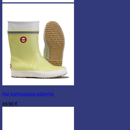
Hai kumisaapas päärynä
69,90
€