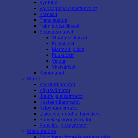
Kynttilät
Valosarjat ja sisustusvalot
Kranssit
Piensisustus
Toimistotarvikkeet
Sisustusmuovit
Staattiset kalvot
Kuviolliset
Marmori ja kivi
Puukuosit
Velour
Yksiväriset
Keinonahat
Matot
Keskilattiamatot
Käytävämatot
Juutti- ja sisalmatot
Kosteantilanmatot
Kylpyhuonematot
Liukuestematot ja tarvikkeet
Parveke ja kynnysmatot
Puuvilla- ja räsymatot
Makuuhuone
Muovitettu frotee ja patjansuojat