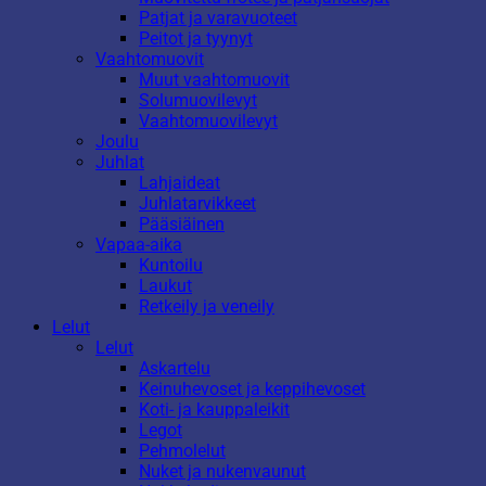
Patjat ja varavuoteet
Peitot ja tyynyt
Vaahtomuovit
Muut vaahtomuovit
Solumuovilevyt
Vaahtomuovilevyt
Joulu
Juhlat
Lahjaideat
Juhlatarvikkeet
Pääsiäinen
Vapaa-aika
Kuntoilu
Laukut
Retkeily ja veneily
Lelut
Lelut
Askartelu
Keinuhevoset ja keppihevoset
Koti- ja kauppaleikit
Legot
Pehmolelut
Nuket ja nukenvaunut