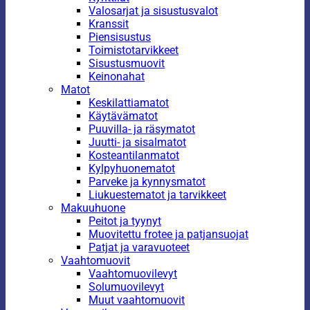
Valosarjat ja sisustusvalot
Kranssit
Piensisustus
Toimistotarvikkeet
Sisustusmuovit
Keinonahat
Matot
Keskilattiamatot
Käytävämatot
Puuvilla- ja räsymatot
Juutti- ja sisalmatot
Kosteantilanmatot
Kylpyhuonematot
Parveke ja kynnysmatot
Liukuestematot ja tarvikkeet
Makuuhuone
Peitot ja tyynyt
Muovitettu frotee ja patjansuojat
Patjat ja varavuoteet
Vaahtomuovit
Vaahtomuovilevyt
Solumuovilevyt
Muut vaahtomuovit