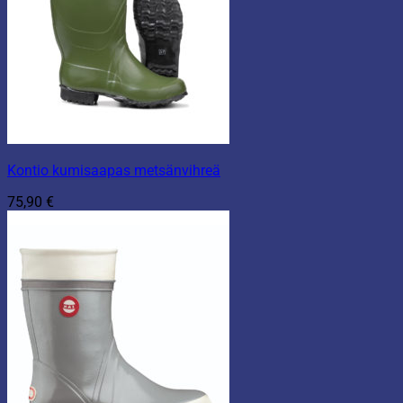
Kontio kumisaapas metsänvihreä
75,90
€