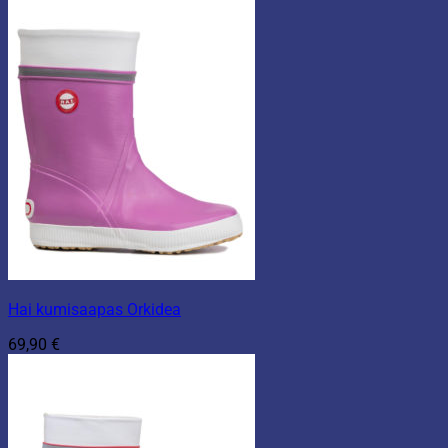
Hai kumisaapas Orkidea
69,90
€