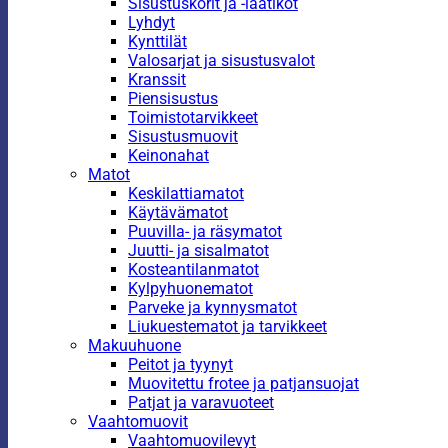
Sisustuskorit ja -laatikot
Lyhdyt
Kynttilät
Valosarjat ja sisustusvalot
Kranssit
Piensisustus
Toimistotarvikkeet
Sisustusmuovit
Keinonahat
Matot
Keskilattiamatot
Käytävämatot
Puuvilla- ja räsymatot
Juutti- ja sisalmatot
Kosteantilanmatot
Kylpyhuonematot
Parveke ja kynnysmatot
Liukuestematot ja tarvikkeet
Makuuhuone
Peitot ja tyynyt
Muovitettu frotee ja patjansuojat
Patjat ja varavuoteet
Vaahtomuovit
Vaahtomuovilevyt