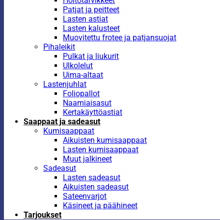
Hoitotarvikkeet
Patjat ja peitteet
Lasten astiat
Lasten kalusteet
Muovitettu frotee ja patjansuojat
Pihaleikit
Pulkat ja liukurit
Ulkolelut
Uima-altaat
Lastenjuhlat
Foliopallot
Naamiaisasut
Kertakäyttöastiat
Saappaat ja sadeasut
Kumisaappaat
Aikuisten kumisaappaat
Lasten kumisaappaat
Muut jalkineet
Sadeasut
Lasten sadeasut
Aikuisten sadeasut
Sateenvarjot
Käsineet ja päähineet
Tarjoukset