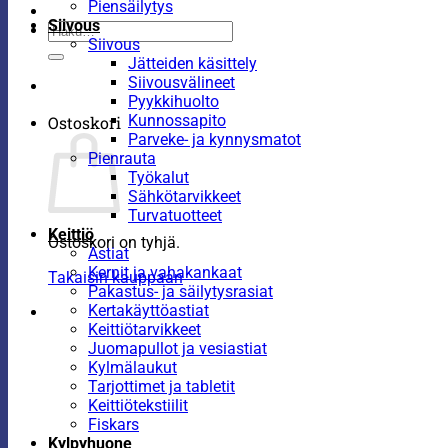
Piensäilytys
Siivous
Etsi:
Siivous
Jätteiden käsittely
Siivousvälineet
Pyykkihuolto
Kunnossapito
Ostoskori
Parveke- ja kynnysmatot
Pienrauta
Työkalut
Sähkötarvikkeet
Turvatuotteet
Keittiö
Ostoskori on tyhjä.
Astiat
Kernit ja vahakankaat
Takaisin kauppaan
Pakastus- ja säilytysrasiat
Kertakäyttöastiat
Keittiötarvikkeet
Juomapullot ja vesiastiat
Kylmälaukut
Tarjottimet ja tabletit
Keittiötekstiilit
Fiskars
Kylpyhuone