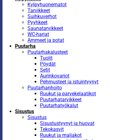
Kylpyhuonematot
Tarvikkeet
Suihkuverhot
Pyyhkeet
Saunatarvikkeet
WC-harjat
Ammeet ja potat
Puutarha
Puutarhakalusteet
Tuolit
Pöydät
Setit
Aurinkovarjot
Pehmusteet ja istuintyynyt
Puutarhanhoito
Ruukut ja parvekelaatikot
Puutarhatarvikkeet
Puutarhatyökalut
Sisustus
Sisustus
Sisustustyynyt ja huovat
Tekokasvit
Ruukut ja maljakot