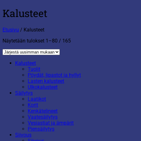
Kalusteet
Etusivu
/
Kalusteet
Sorted
Näytetään tulokset 1–80 / 165
by
latest
Kalusteet
Tuolit
Pöydät, lipastot ja hyllyt
Lasten kalusteet
Ulkokalusteet
Säilytys
Laatikot
Korit
Kenkätelineet
Vaatesäilytys
Vesiastiat ja ämpärit
Piensäilytys
Siivous
Siivous