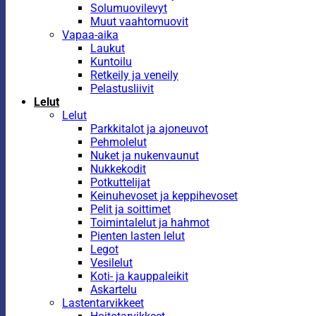
Solumuovilevyt
Muut vaahtomuovit
Vapaa-aika
Laukut
Kuntoilu
Retkeily ja veneily
Pelastusliivit
Lelut
Lelut
Parkkitalot ja ajoneuvot
Pehmolelut
Nuket ja nukenvaunut
Nukkekodit
Potkuttelijat
Keinuhevoset ja keppihevoset
Pelit ja soittimet
Toimintalelut ja hahmot
Pienten lasten lelut
Legot
Vesilelut
Koti- ja kauppaleikit
Askartelu
Lastentarvikkeet