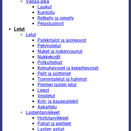
Vapaa-aika
Laukut
Kuntoilu
Retkeily ja veneily
Pelastusliivit
Lelut
Lelut
Parkkitalot ja ajoneuvot
Pehmolelut
Nuket ja nukenvaunut
Nukkekodit
Potkuttelijat
Keinuhevoset ja keppihevoset
Pelit ja soittimet
Toimintalelut ja hahmot
Pienten lasten lelut
Legot
Vesilelut
Koti- ja kauppaleikit
Askartelu
Lastentarvikkeet
Hoitotarvikkeet
Patjat ja peitteet
Lasten astiat