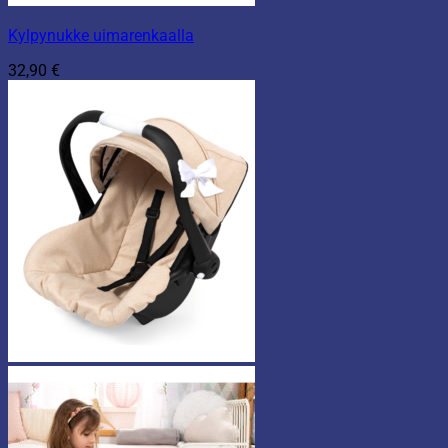
Kylpynukke uimarenkaalla
32,90
€