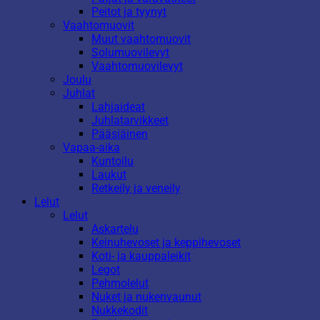
Peitot ja tyynyt
Vaahtomuovit
Muut vaahtomuovit
Solumuovilevyt
Vaahtomuovilevyt
Joulu
Juhlat
Lahjaideat
Juhlatarvikkeet
Pääsiäinen
Vapaa-aika
Kuntoilu
Laukut
Retkeily ja veneily
Lelut
Lelut
Askartelu
Keinuhevoset ja keppihevoset
Koti- ja kauppaleikit
Legot
Pehmolelut
Nuket ja nukenvaunut
Nukkekodit