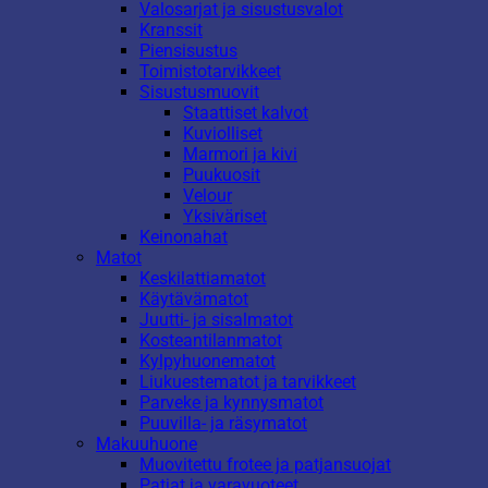
Valosarjat ja sisustusvalot
Kranssit
Piensisustus
Toimistotarvikkeet
Sisustusmuovit
Staattiset kalvot
Kuviolliset
Marmori ja kivi
Puukuosit
Velour
Yksiväriset
Keinonahat
Matot
Keskilattiamatot
Käytävämatot
Juutti- ja sisalmatot
Kosteantilanmatot
Kylpyhuonematot
Liukuestematot ja tarvikkeet
Parveke ja kynnysmatot
Puuvilla- ja räsymatot
Makuuhuone
Muovitettu frotee ja patjansuojat
Patjat ja varavuoteet