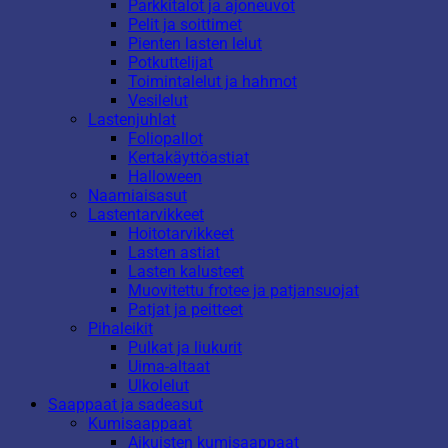
Parkkitalot ja ajoneuvot
Pelit ja soittimet
Pienten lasten lelut
Potkuttelijat
Toimintalelut ja hahmot
Vesilelut
Lastenjuhlat
Foliopallot
Kertakäyttöastiat
Halloween
Naamiaisasut
Lastentarvikkeet
Hoitotarvikkeet
Lasten astiat
Lasten kalusteet
Muovitettu frotee ja patjansuojat
Patjat ja peitteet
Pihaleikit
Pulkat ja liukurit
Uima-altaat
Ulkolelut
Saappaat ja sadeasut
Kumisaappaat
Aikuisten kumisaappaat