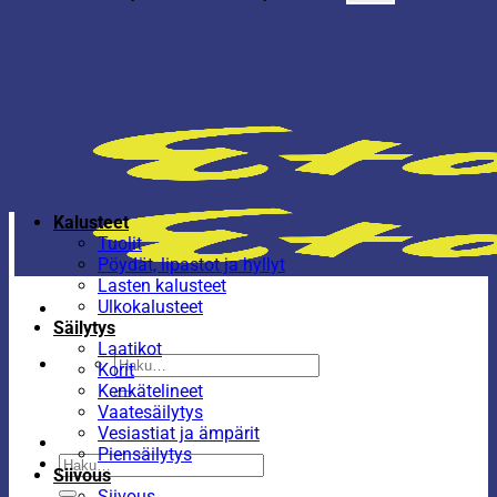
Kalusteet
Tuolit
Pöydät, lipastot ja hyllyt
Lasten kalusteet
Ulkokalusteet
Säilytys
Laatikot
Etsi:
Korit
Kenkätelineet
Vaatesäilytys
Vesiastiat ja ämpärit
Piensäilytys
Etsi:
Siivous
Siivous