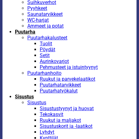
Suihkuverhot
Pyyhkeet
Saunatarvikkeet
WC-harjat
Ammeet ja potat
Puutarha
Puutarhakalusteet
Tuolit
Pöydät
Setit
Aurinkovarjot
Pehmusteet ja istuintyynyt
Puutarhanhoito
Ruukut ja parvekelaatikot
Puutarhatarvikkeet
Puutarhatyökalut
Sisustus
Sisustus
Sisustustyynyt ja huovat
Tekokasvit
Ruukut ja maljakot
Sisustuskorit ja -laatikot
Lyhdyt
Kynttilät