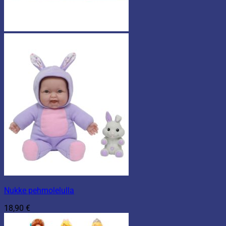
Nukke pehmolelulla
18,90
€