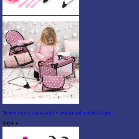
Nuken matkasänkysetti + syöttötuoli pinkki/tähdet
39,90
€