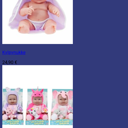
Kylpynukke
24,90
€