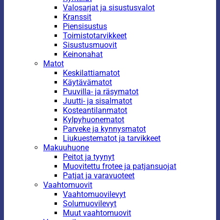
Valosarjat ja sisustusvalot
Kranssit
Piensisustus
Toimistotarvikkeet
Sisustusmuovit
Keinonahat
Matot
Keskilattiamatot
Käytävämatot
Puuvilla- ja räsymatot
Juutti- ja sisalmatot
Kosteantilanmatot
Kylpyhuonematot
Parveke ja kynnysmatot
Liukuestematot ja tarvikkeet
Makuuhuone
Peitot ja tyynyt
Muovitettu frotee ja patjansuojat
Patjat ja varavuoteet
Vaahtomuovit
Vaahtomuovilevyt
Solumuovilevyt
Muut vaahtomuovit