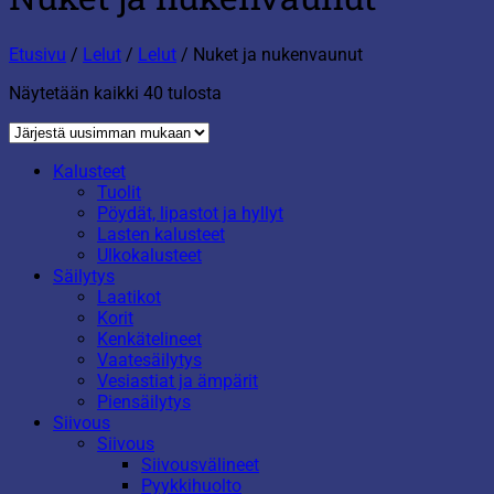
Etusivu
/
Lelut
/
Lelut
/
Nuket ja nukenvaunut
Sorted
Näytetään kaikki 40 tulosta
by
latest
Kalusteet
Tuolit
Pöydät, lipastot ja hyllyt
Lasten kalusteet
Ulkokalusteet
Säilytys
Laatikot
Korit
Kenkätelineet
Vaatesäilytys
Vesiastiat ja ämpärit
Piensäilytys
Siivous
Siivous
Siivousvälineet
Pyykkihuolto