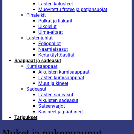
Lasten kalusteet
Muovitettu frotee ja patjansuojat
Pihaleikit
Pulkat ja liukurit
Ulkolelut
Uima-altaat
Lastenjuhlat
Foliopallot
Naamiaisasut
Kertakäyttöastiat
Saappaat ja sadeasut
Kumisaappaat
Aikuisten kumisaappaat
Lasten kumisaappaat
Muut jalkineet
Sadeasut
Lasten sadeasut
Aikuisten sadeasut
Sateenvarjot
Käsineet ja päähineet
Tarjoukset
Nuket ja nukenvaunut