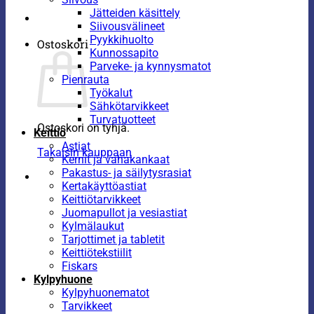
Jätteiden käsittely
Siivousvälineet
Pyykkihuolto
Ostoskori
Kunnossapito
Parveke- ja kynnysmatot
Pienrauta
Työkalut
Sähkötarvikkeet
Turvatuotteet
Ostoskori on tyhjä.
Keittiö
Astiat
Takaisin kauppaan
Kernit ja vahakankaat
Pakastus- ja säilytysrasiat
Kertakäyttöastiat
Keittiötarvikkeet
Juomapullot ja vesiastiat
Kylmälaukut
Tarjottimet ja tabletit
Keittiötekstiilit
Fiskars
Kylpyhuone
Kylpyhuonematot
Tarvikkeet