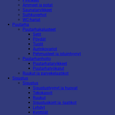
Pyyhkeet
Ammeet ja potat
Saunatarvikkeet
Suihkuverhot
WC-harjat
Puutarha
Puutarhakalusteet
Setit
Pöydät
Tuolit
Aurinkovarjot
Pehmusteet ja istuintyynyt
Puutarhanhoito
Puutarhatarvikkeet
Puutarhatyökalut
Ruukut ja parvekelaatikot
Sisustus
Sisustus
Sisustustyynyt ja huovat
Tekokasvit
Ruukut
Sisustuskorit ja -laatikot
Lyhdyt
Kynttilät