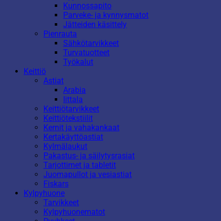
Kunnossapito
Parveke- ja kynnysmatot
Jätteiden käsittely
Pienrauta
Sähkötarvikkeet
Turvatuotteet
Työkalut
Keittiö
Astiat
Arabia
Iittala
Keittiötarvikkeet
Keittiötekstiilit
Kernit ja vahakankaat
Kertakäyttöastiat
Kylmälaukut
Pakastus- ja säilytysrasiat
Tarjottimet ja tabletit
Juomapullot ja vesiastiat
Fiskars
Kylpyhuone
Tarvikkeet
Kylpyhuonematot