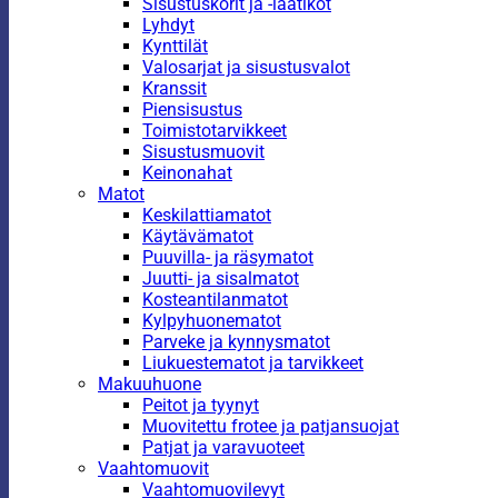
Sisustuskorit ja -laatikot
Lyhdyt
Kynttilät
Valosarjat ja sisustusvalot
Kranssit
Piensisustus
Toimistotarvikkeet
Sisustusmuovit
Keinonahat
Matot
Keskilattiamatot
Käytävämatot
Puuvilla- ja räsymatot
Juutti- ja sisalmatot
Kosteantilanmatot
Kylpyhuonematot
Parveke ja kynnysmatot
Liukuestematot ja tarvikkeet
Makuuhuone
Peitot ja tyynyt
Muovitettu frotee ja patjansuojat
Patjat ja varavuoteet
Vaahtomuovit
Vaahtomuovilevyt