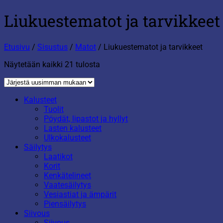
Liukuestematot ja tarvikkeet
Etusivu
/
Sisustus
/
Matot
/
Liukuestematot ja tarvikkeet
Sorted
Näytetään kaikki 21 tulosta
by
latest
Kalusteet
Tuolit
Pöydät, lipastot ja hyllyt
Lasten kalusteet
Ulkokalusteet
Säilytys
Laatikot
Korit
Kenkätelineet
Vaatesäilytys
Vesiastiat ja ämpärit
Piensäilytys
Siivous
Siivous