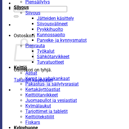
Piensäilytys
Siivous
Etsi:
Siivous
Jätteiden käsittely
Siivousvälineet
Pyykkihuolto
Kunnossapito
Ostoskori
Parveke- ja kynnysmatot
Pienrauta
Työkalut
Sähkötarvikkeet
Turvatuotteet
Keittiö
Ostoskori on tyhjä.
Astiat
Kernit ja vahakankaat
Takaisin kauppaan
Pakastus- ja säilytysrasiat
Kertakäyttöastiat
Keittiötarvikkeet
Juomapullot ja vesiastiat
Kylmälaukut
Tarjottimet ja tabletit
Keittiötekstiilit
Fiskars
Kylpyhuone