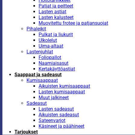
Hoitotarvikkeet
Patjat ja peitteet
Lasten astiat
Lasten kalusteet
Muovitettu frotee ja patjansuojat
Pihaleikit
Pulkat ja liukurit
Ulkolelut
Uima-altaat
Lastenjuhlat
Foliopallot
Naamiaisasut
Kertakäyttöastiat
Saappaat ja sadeasut
Kumisaappaat
Aikuisten kumisaappaat
Lasten kumisaappaat
Muut jalkineet
Sadeasut
Lasten sadeasut
Aikuisten sadeasut
Sateenvarjot
Käsineet ja päähineet
Tarjoukset