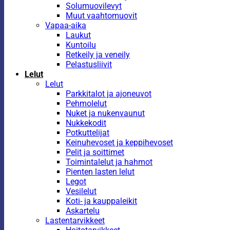
Solumuovilevyt
Muut vaahtomuovit
Vapaa-aika
Laukut
Kuntoilu
Retkeily ja veneily
Pelastusliivit
Lelut
Lelut
Parkkitalot ja ajoneuvot
Pehmolelut
Nuket ja nukenvaunut
Nukkekodit
Potkuttelijat
Keinuhevoset ja keppihevoset
Pelit ja soittimet
Toimintalelut ja hahmot
Pienten lasten lelut
Legot
Vesilelut
Koti- ja kauppaleikit
Askartelu
Lastentarvikkeet