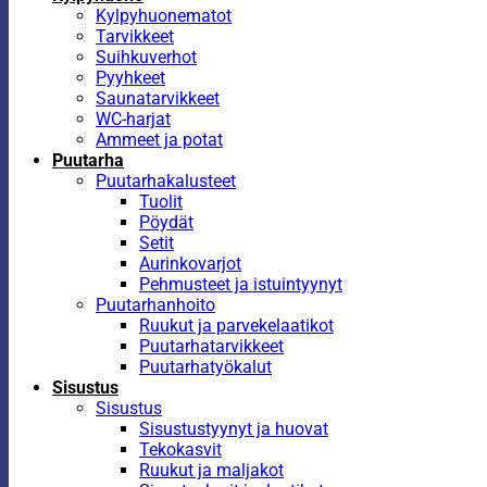
Kylpyhuonematot
Tarvikkeet
Suihkuverhot
Pyyhkeet
Saunatarvikkeet
WC-harjat
Ammeet ja potat
Puutarha
Puutarhakalusteet
Tuolit
Pöydät
Setit
Aurinkovarjot
Pehmusteet ja istuintyynyt
Puutarhanhoito
Ruukut ja parvekelaatikot
Puutarhatarvikkeet
Puutarhatyökalut
Sisustus
Sisustus
Sisustustyynyt ja huovat
Tekokasvit
Ruukut ja maljakot