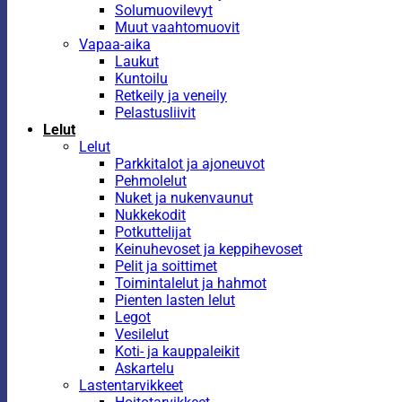
Solumuovilevyt
Muut vaahtomuovit
Vapaa-aika
Laukut
Kuntoilu
Retkeily ja veneily
Pelastusliivit
Lelut
Lelut
Parkkitalot ja ajoneuvot
Pehmolelut
Nuket ja nukenvaunut
Nukkekodit
Potkuttelijat
Keinuhevoset ja keppihevoset
Pelit ja soittimet
Toimintalelut ja hahmot
Pienten lasten lelut
Legot
Vesilelut
Koti- ja kauppaleikit
Askartelu
Lastentarvikkeet