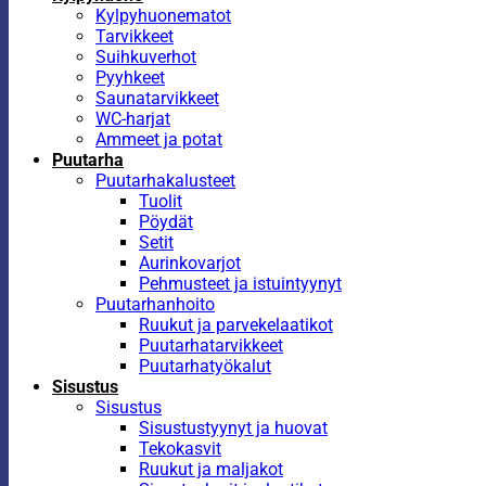
Kylpyhuonematot
Tarvikkeet
Suihkuverhot
Pyyhkeet
Saunatarvikkeet
WC-harjat
Ammeet ja potat
Puutarha
Puutarhakalusteet
Tuolit
Pöydät
Setit
Aurinkovarjot
Pehmusteet ja istuintyynyt
Puutarhanhoito
Ruukut ja parvekelaatikot
Puutarhatarvikkeet
Puutarhatyökalut
Sisustus
Sisustus
Sisustustyynyt ja huovat
Tekokasvit
Ruukut ja maljakot