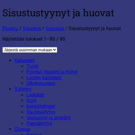
Sisustustyynyt ja huovat
Etusivu
/
Sisustus
/
Sisustus
/
Sisustustyynyt ja huovat
Sorted
Näytetään tulokset 1–80 / 90
by
latest
Kalusteet
Tuolit
Pöydät, lipastot ja hyllyt
Lasten kalusteet
Ulkokalusteet
Säilytys
Laatikot
Korit
Kenkätelineet
Vaatesäilytys
Vesiastiat ja ämpärit
Piensäilytys
Siivous
Siivous