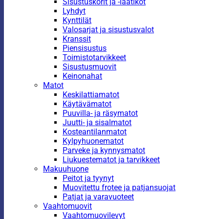
Sisustuskorit ja -laatikot
Lyhdyt
Kynttilät
Valosarjat ja sisustusvalot
Kranssit
Piensisustus
Toimistotarvikkeet
Sisustusmuovit
Keinonahat
Matot
Keskilattiamatot
Käytävämatot
Puuvilla- ja räsymatot
Juutti- ja sisalmatot
Kosteantilanmatot
Kylpyhuonematot
Parveke ja kynnysmatot
Liukuestematot ja tarvikkeet
Makuuhuone
Peitot ja tyynyt
Muovitettu frotee ja patjansuojat
Patjat ja varavuoteet
Vaahtomuovit
Vaahtomuovilevyt