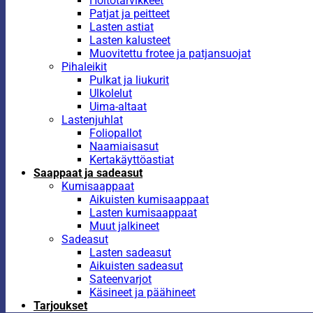
Hoitotarvikkeet
Patjat ja peitteet
Lasten astiat
Lasten kalusteet
Muovitettu frotee ja patjansuojat
Pihaleikit
Pulkat ja liukurit
Ulkolelut
Uima-altaat
Lastenjuhlat
Foliopallot
Naamiaisasut
Kertakäyttöastiat
Saappaat ja sadeasut
Kumisaappaat
Aikuisten kumisaappaat
Lasten kumisaappaat
Muut jalkineet
Sadeasut
Lasten sadeasut
Aikuisten sadeasut
Sateenvarjot
Käsineet ja päähineet
Tarjoukset