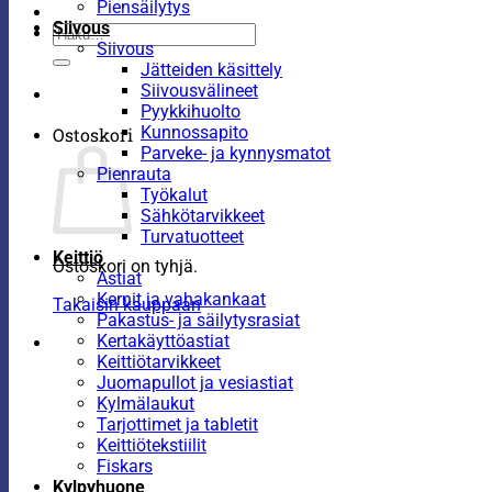
Piensäilytys
Siivous
Etsi:
Siivous
Jätteiden käsittely
Siivousvälineet
Pyykkihuolto
Kunnossapito
Ostoskori
Parveke- ja kynnysmatot
Pienrauta
Työkalut
Sähkötarvikkeet
Turvatuotteet
Keittiö
Ostoskori on tyhjä.
Astiat
Kernit ja vahakankaat
Takaisin kauppaan
Pakastus- ja säilytysrasiat
Kertakäyttöastiat
Keittiötarvikkeet
Juomapullot ja vesiastiat
Kylmälaukut
Tarjottimet ja tabletit
Keittiötekstiilit
Fiskars
Kylpyhuone