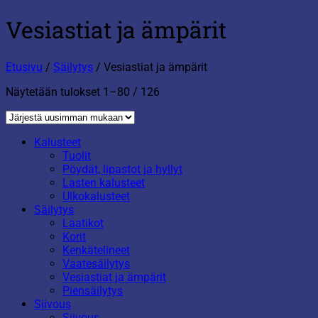
Vesiastiat ja ämpärit
Etusivu
/
Säilytys
/
Vesiastiat ja ämpärit
Sorted
Näytetään tulokset 1–80 / 126
by
latest
Kalusteet
Tuolit
Pöydät, lipastot ja hyllyt
Lasten kalusteet
Ulkokalusteet
Säilytys
Laatikot
Korit
Kenkätelineet
Vaatesäilytys
Vesiastiat ja ämpärit
Piensäilytys
Siivous
Siivous