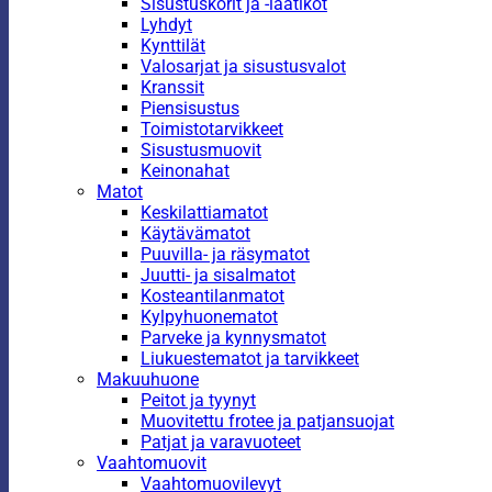
Sisustuskorit ja -laatikot
Lyhdyt
Kynttilät
Valosarjat ja sisustusvalot
Kranssit
Piensisustus
Toimistotarvikkeet
Sisustusmuovit
Keinonahat
Matot
Keskilattiamatot
Käytävämatot
Puuvilla- ja räsymatot
Juutti- ja sisalmatot
Kosteantilanmatot
Kylpyhuonematot
Parveke ja kynnysmatot
Liukuestematot ja tarvikkeet
Makuuhuone
Peitot ja tyynyt
Muovitettu frotee ja patjansuojat
Patjat ja varavuoteet
Vaahtomuovit
Vaahtomuovilevyt