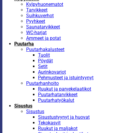
Kylpyhuonematot
Tarvikkeet
Suihkuverhot
Pyyhkeet
Saunatarvikkeet
WC-harjat
Ammeet ja potat
Puutarha
Puutarhakalusteet
Tuolit
Pöydät
Setit
Aurinkovarjot
Pehmusteet ja istuintyynyt
Puutarhanhoito
Ruukut ja parvekelaatikot
Puutarhatarvikkeet
Puutarhatyökalut
Sisustus
Sisustus
Sisustustyynyt ja huovat
Tekokasvit
Ruukut ja maljakot