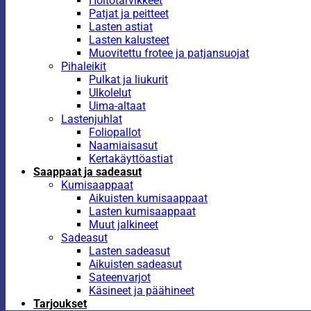
Hoitotarvikkeet
Patjat ja peitteet
Lasten astiat
Lasten kalusteet
Muovitettu frotee ja patjansuojat
Pihaleikit
Pulkat ja liukurit
Ulkolelut
Uima-altaat
Lastenjuhlat
Foliopallot
Naamiaisasut
Kertakäyttöastiat
Saappaat ja sadeasut
Kumisaappaat
Aikuisten kumisaappaat
Lasten kumisaappaat
Muut jalkineet
Sadeasut
Lasten sadeasut
Aikuisten sadeasut
Sateenvarjot
Käsineet ja päähineet
Tarjoukset