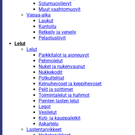
Solumuovilevyt
Muut vaahtomuovit
Vapaa-aika
Laukut
Kuntoilu
Retkeily ja veneily
Pelastusliivit
Lelut
Lelut
Parkkitalot ja ajoneuvot
Pehmolelut
Nuket ja nukenvaunut
Nukkekodit
Potkuttelijat
Keinuhevoset ja keppihevoset
Pelit ja soittimet
Toimintalelut ja hahmot
Pienten lasten lelut
Legot
Vesilelut
Koti- ja kauppaleikit
Askartelu
Lastentarvikkeet