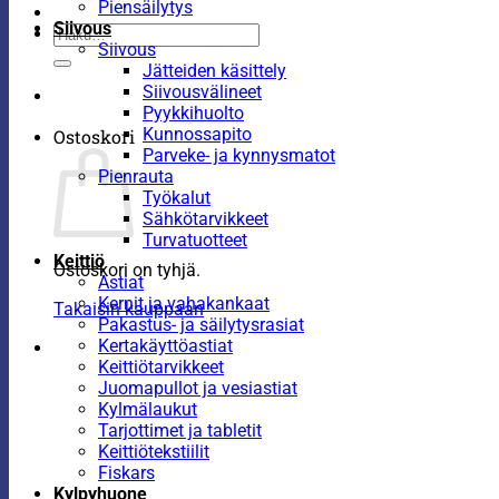
Piensäilytys
Siivous
Etsi:
Siivous
Jätteiden käsittely
Siivousvälineet
Pyykkihuolto
Kunnossapito
Ostoskori
Parveke- ja kynnysmatot
Pienrauta
Työkalut
Sähkötarvikkeet
Turvatuotteet
Keittiö
Ostoskori on tyhjä.
Astiat
Kernit ja vahakankaat
Takaisin kauppaan
Pakastus- ja säilytysrasiat
Kertakäyttöastiat
Keittiötarvikkeet
Juomapullot ja vesiastiat
Kylmälaukut
Tarjottimet ja tabletit
Keittiötekstiilit
Fiskars
Kylpyhuone