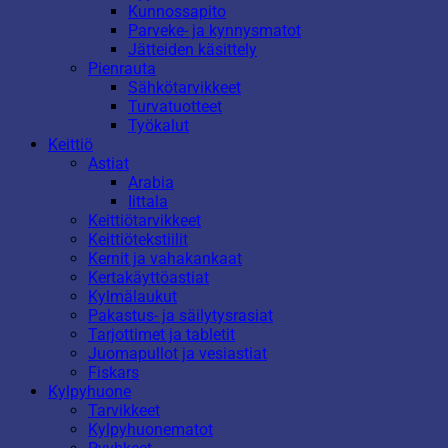
Kunnossapito
Parveke- ja kynnysmatot
Jätteiden käsittely
Pienrauta
Sähkötarvikkeet
Turvatuotteet
Työkalut
Keittiö
Astiat
Arabia
Iittala
Keittiötarvikkeet
Keittiötekstiilit
Kernit ja vahakankaat
Kertakäyttöastiat
Kylmälaukut
Pakastus- ja säilytysrasiat
Tarjottimet ja tabletit
Juomapullot ja vesiastiat
Fiskars
Kylpyhuone
Tarvikkeet
Kylpyhuonematot