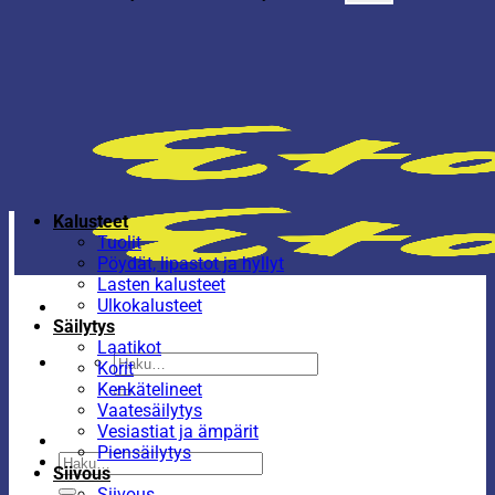
Kalusteet
Tuolit
Pöydät, lipastot ja hyllyt
Lasten kalusteet
Ulkokalusteet
Säilytys
Laatikot
Etsi:
Korit
Kenkätelineet
Vaatesäilytys
Vesiastiat ja ämpärit
Piensäilytys
Etsi:
Siivous
Siivous