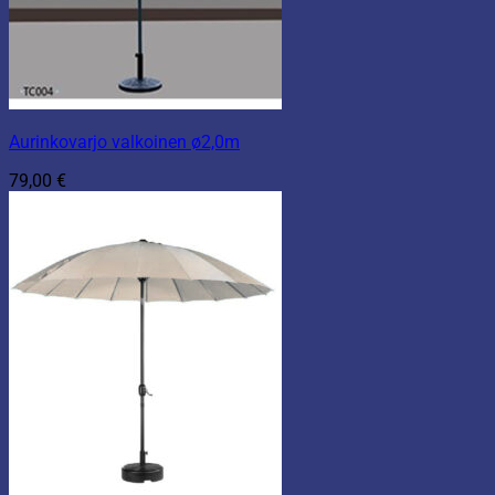
Aurinkovarjo valkoinen ø2,0m
79,00
€