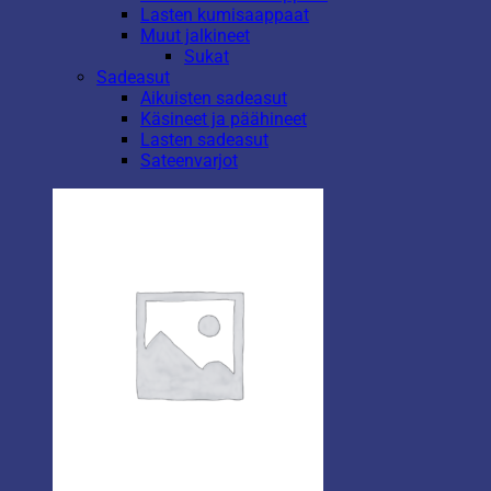
Lasten kumisaappaat
Muut jalkineet
Sukat
Sadeasut
Aikuisten sadeasut
Käsineet ja päähineet
Lasten sadeasut
Sateenvarjot