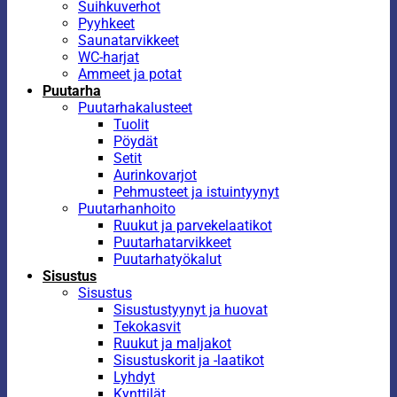
Suihkuverhot
Pyyhkeet
Saunatarvikkeet
WC-harjat
Ammeet ja potat
Puutarha
Puutarhakalusteet
Tuolit
Pöydät
Setit
Aurinkovarjot
Pehmusteet ja istuintyynyt
Puutarhanhoito
Ruukut ja parvekelaatikot
Puutarhatarvikkeet
Puutarhatyökalut
Sisustus
Sisustus
Sisustustyynyt ja huovat
Tekokasvit
Ruukut ja maljakot
Sisustuskorit ja -laatikot
Lyhdyt
Kynttilät