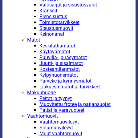
Valosarjat ja sisustusvalot
Kranssit
Piensisustus
Toimistotarvikkeet
Sisustusmuovit
Keinonahat
Matot
Keskilattiamatot
Käytävämatot
Puuvilla- ja räsymatot
Juutti- ja sisalmatot
Kosteantilanmatot
Kylpyhuonematot
Parveke ja kynnysmatot
Liukuestematot ja tarvikkeet
Makuuhuone
Peitot ja tyynyt
Muovitettu frotee ja patjansuojat
Patjat ja varavuoteet
Vaahtomuovit
Vaahtomuovilevyt
Solumuovilevyt
Muut vaahtomuovit