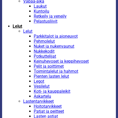
Vapaa-aika
Laukut
Kuntoilu
Retkeily ja veneily
Pelastusliivit
Lelut
Lelut
Parkkitalot ja ajoneuvot
Pehmolelut
Nuket ja nukenvaunut
Nukkekodit
Potkuttelijat
Keinuhevoset ja keppihevoset
Pelit ja soittimet
Toimintalelut ja hahmot
Pienten lasten lelut
Legot
Vesilelut
Koti- ja kauppaleikit
Askartelu
Lastentarvikkeet
Hoitotarvikkeet
Patjat ja peitteet
Lasten astiat