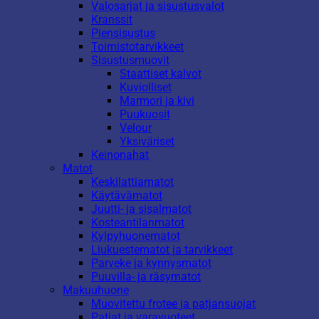
Valosarjat ja sisustusvalot
Kranssit
Piensisustus
Toimistotarvikkeet
Sisustusmuovit
Staattiset kalvot
Kuviolliset
Marmori ja kivi
Puukuosit
Velour
Yksiväriset
Keinonahat
Matot
Keskilattiamatot
Käytävämatot
Juutti- ja sisalmatot
Kosteantilanmatot
Kylpyhuonematot
Liukuestematot ja tarvikkeet
Parveke ja kynnysmatot
Puuvilla- ja räsymatot
Makuuhuone
Muovitettu frotee ja patjansuojat
Patjat ja varavuoteet