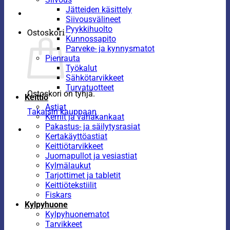
Jätteiden käsittely
Siivousvälineet
Pyykkihuolto
Ostoskori
Kunnossapito
Parveke- ja kynnysmatot
Pienrauta
Työkalut
Sähkötarvikkeet
Turvatuotteet
Ostoskori on tyhjä.
Keittiö
Astiat
Takaisin kauppaan
Kernit ja vahakankaat
Pakastus- ja säilytysrasiat
Kertakäyttöastiat
Keittiötarvikkeet
Juomapullot ja vesiastiat
Kylmälaukut
Tarjottimet ja tabletit
Keittiötekstiilit
Fiskars
Kylpyhuone
Kylpyhuonematot
Tarvikkeet