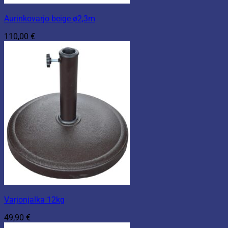
Aurinkovarjo beige ø2,3m
110,00
€
Varjonjalka 12kg
49,90
€