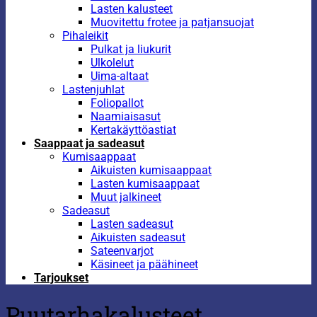
Lasten kalusteet
Muovitettu frotee ja patjansuojat
Pihaleikit
Pulkat ja liukurit
Ulkolelut
Uima-altaat
Lastenjuhlat
Foliopallot
Naamiaisasut
Kertakäyttöastiat
Saappaat ja sadeasut
Kumisaappaat
Aikuisten kumisaappaat
Lasten kumisaappaat
Muut jalkineet
Sadeasut
Lasten sadeasut
Aikuisten sadeasut
Sateenvarjot
Käsineet ja päähineet
Tarjoukset
Puutarhakalusteet