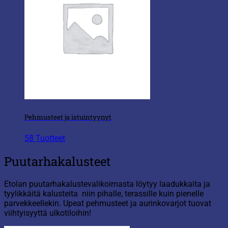
Pehmusteet ja istuintyynyt
58 Tuotteet
Puutarhakalusteet
Etola
n puutarhakalustevalikoimasta löytyy laadukkaita ja
tyylikkäitä kalusteita niin pihalle, terassille kuin pienelle
parvekkeellekin. Upeat pehmusteet ja aurinkovarjot tuovat
viihtyisyyttä ulkotiloihin!