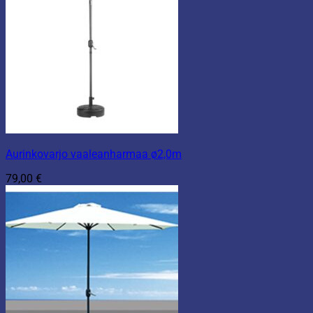
Aurinkovarjo vaaleanharmaa ø2,0m
79,00
€