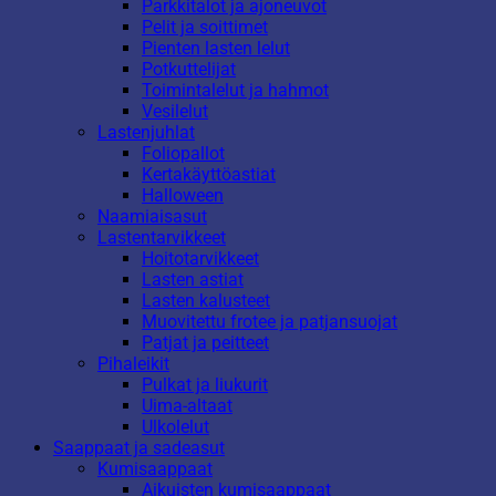
Parkkitalot ja ajoneuvot
Pelit ja soittimet
Pienten lasten lelut
Potkuttelijat
Toimintalelut ja hahmot
Vesilelut
Lastenjuhlat
Foliopallot
Kertakäyttöastiat
Halloween
Naamiaisasut
Lastentarvikkeet
Hoitotarvikkeet
Lasten astiat
Lasten kalusteet
Muovitettu frotee ja patjansuojat
Patjat ja peitteet
Pihaleikit
Pulkat ja liukurit
Uima-altaat
Ulkolelut
Saappaat ja sadeasut
Kumisaappaat
Aikuisten kumisaappaat