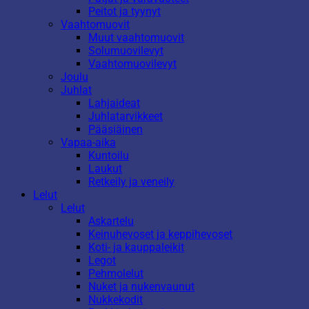
Peitot ja tyynyt
Vaahtomuovit
Muut vaahtomuovit
Solumuovilevyt
Vaahtomuovilevyt
Joulu
Juhlat
Lahjaideat
Juhlatarvikkeet
Pääsiäinen
Vapaa-aika
Kuntoilu
Laukut
Retkeily ja veneily
Lelut
Lelut
Askartelu
Keinuhevoset ja keppihevoset
Koti- ja kauppaleikit
Legot
Pehmolelut
Nuket ja nukenvaunut
Nukkekodit