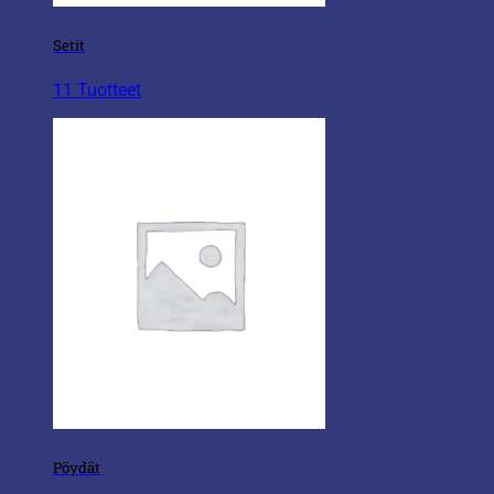
Setit
11 Tuotteet
Pöydät