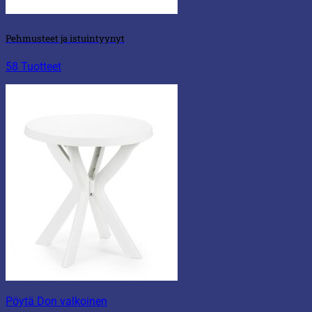
Pehmusteet ja istuintyynyt
58 Tuotteet
Pöytä Don valkoinen