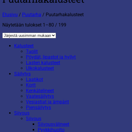
Etusivu
/
Puutarha
/
Puutarhakalusteet
Sorted
Näytetään tulokset 1–80 / 199
by
latest
Kalusteet
Tuolit
Pöydät, lipastot ja hyllyt
Lasten kalusteet
Ulkokalusteet
Säilytys
Laatikot
Korit
Kenkätelineet
Vaatesäilytys
Vesiastiat ja ämpärit
Piensäilytys
Siivous
Siivous
Siivousvälineet
Pyykkihuolto