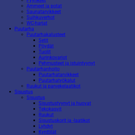
Pyyhkeet
Ammeet ja potat
Saunatarvikkeet
Suihkuverhot
WC-harjat
Puutarha
Puutarhakalusteet
Setit
Pöydät
Tuolit
Aurinkovarjot
Pehmusteet ja istuintyynyt
Puutarhanhoito
Puutarhatarvikkeet
Puutarhatyökalut
Ruukut ja parvekelaatikot
Sisustus
Sisustus
Sisustustyynyt ja huovat
Tekokasvit
Ruukut
Sisustuskorit ja -laatikot
Lyhdyt
Kynttilät