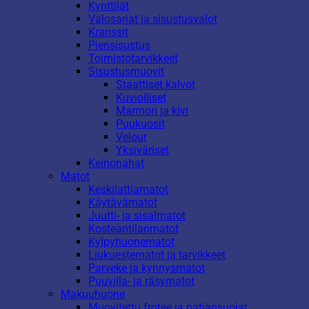
Kynttilät
Valosarjat ja sisustusvalot
Kranssit
Piensisustus
Toimistotarvikkeet
Sisustusmuovit
Staattiset kalvot
Kuviolliset
Marmori ja kivi
Puukuosit
Velour
Yksiväriset
Keinonahat
Matot
Keskilattiamatot
Käytävämatot
Juutti- ja sisalmatot
Kosteantilanmatot
Kylpyhuonematot
Liukuestematot ja tarvikkeet
Parveke ja kynnysmatot
Puuvilla- ja räsymatot
Makuuhuone
Muovitettu frotee ja patjansuojat