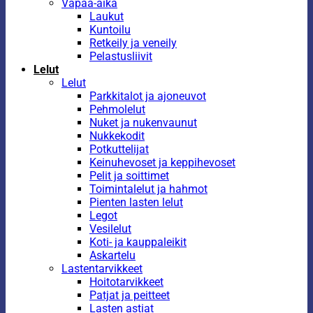
Vapaa-aika
Laukut
Kuntoilu
Retkeily ja veneily
Pelastusliivit
Lelut
Lelut
Parkkitalot ja ajoneuvot
Pehmolelut
Nuket ja nukenvaunut
Nukkekodit
Potkuttelijat
Keinuhevoset ja keppihevoset
Pelit ja soittimet
Toimintalelut ja hahmot
Pienten lasten lelut
Legot
Vesilelut
Koti- ja kauppaleikit
Askartelu
Lastentarvikkeet
Hoitotarvikkeet
Patjat ja peitteet
Lasten astiat