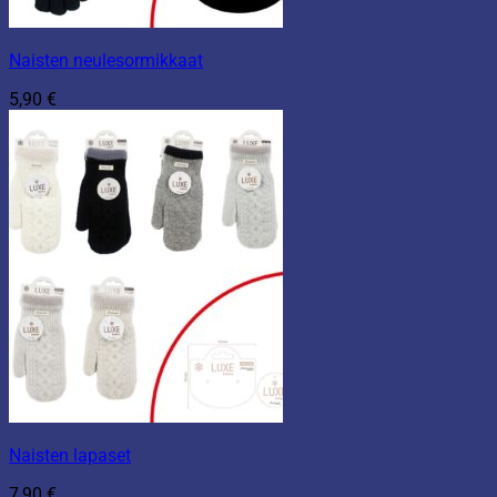
Naisten neulesormikkaat
5,90
€
Naisten lapaset
7,90
€