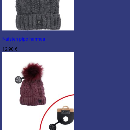
Naisten pipo harmaa
12,90
€