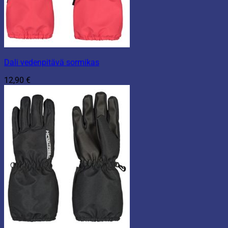
Dali vedenpitävä sormikas
12,90
€