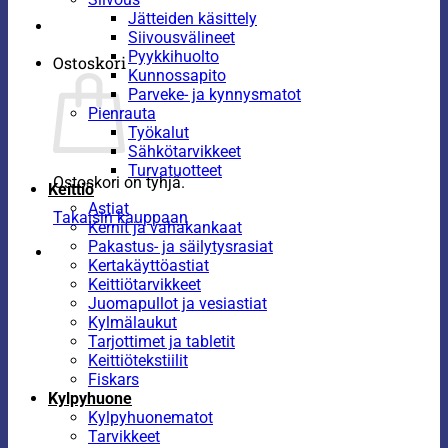
Jätteiden käsittely
Siivousvälineet
Pyykkihuolto
Ostoskori
Kunnossapito
Parveke- ja kynnysmatot
Pienrauta
Työkalut
Sähkötarvikkeet
Turvatuotteet
Ostoskori on tyhjä.
Keittiö
Astiat
Takaisin kauppaan
Kernit ja vahakankaat
Pakastus- ja säilytysrasiat
Kertakäyttöastiat
Keittiötarvikkeet
Juomapullot ja vesiastiat
Kylmälaukut
Tarjottimet ja tabletit
Keittiötekstiilit
Fiskars
Kylpyhuone
Kylpyhuonematot
Tarvikkeet