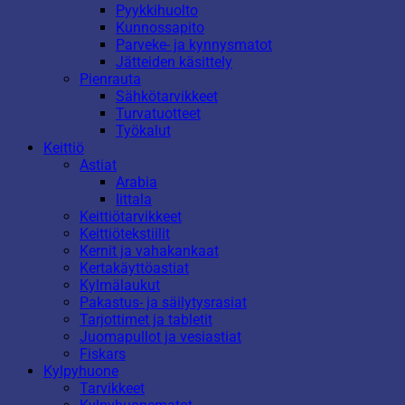
Pyykkihuolto
Kunnossapito
Parveke- ja kynnysmatot
Jätteiden käsittely
Pienrauta
Sähkötarvikkeet
Turvatuotteet
Työkalut
Keittiö
Astiat
Arabia
Iittala
Keittiötarvikkeet
Keittiötekstiilit
Kernit ja vahakankaat
Kertakäyttöastiat
Kylmälaukut
Pakastus- ja säilytysrasiat
Tarjottimet ja tabletit
Juomapullot ja vesiastiat
Fiskars
Kylpyhuone
Tarvikkeet