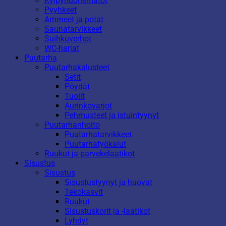
Kylpyhuonematot
Pyyhkeet
Ammeet ja potat
Saunatarvikkeet
Suihkuverhot
WC-harjat
Puutarha
Puutarhakalusteet
Setit
Pöydät
Tuolit
Aurinkovarjot
Pehmusteet ja istuintyynyt
Puutarhanhoito
Puutarhatarvikkeet
Puutarhatyökalut
Ruukut ja parvekelaatikot
Sisustus
Sisustus
Sisustustyynyt ja huovat
Tekokasvit
Ruukut
Sisustuskorit ja -laatikot
Lyhdyt