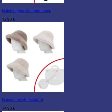
Naisten pipo viininpunainen
12,90
€
Naisten tekoturkishattu
14,90
€