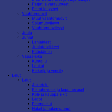
Patjat ja varavuoteet
Peitot ja tyynyt
Vaahtomuovit
Muut vaahtomuovit
Solumuovilevyt
Vaahtomuovilevyt
Joulu
Juhlat
Lahjaideat
Juhlatarvikkeet
Pääsiäinen
Vapaa-aika
Kuntoilu
Laukut
Retkeily ja veneily
Lelut
Lelut
Askartelu
Keinuhevoset ja keppihevoset
Koti- ja kauppaleikit
Legot
Pehmolelut
Nuket ja nukenvaunut