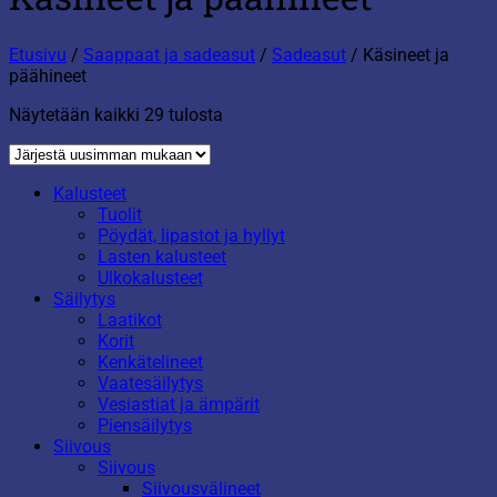
Etusivu
/
Saappaat ja sadeasut
/
Sadeasut
/
Käsineet ja
päähineet
Sorted
Näytetään kaikki 29 tulosta
by
latest
Kalusteet
Tuolit
Pöydät, lipastot ja hyllyt
Lasten kalusteet
Ulkokalusteet
Säilytys
Laatikot
Korit
Kenkätelineet
Vaatesäilytys
Vesiastiat ja ämpärit
Piensäilytys
Siivous
Siivous
Siivousvälineet