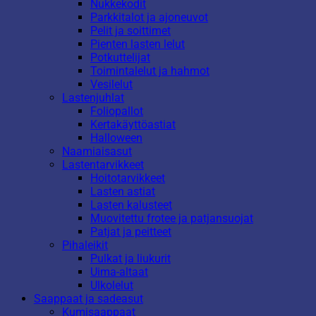
Nukkekodit
Parkkitalot ja ajoneuvot
Pelit ja soittimet
Pienten lasten lelut
Potkuttelijat
Toimintalelut ja hahmot
Vesilelut
Lastenjuhlat
Foliopallot
Kertakäyttöastiat
Halloween
Naamiaisasut
Lastentarvikkeet
Hoitotarvikkeet
Lasten astiat
Lasten kalusteet
Muovitettu frotee ja patjansuojat
Patjat ja peitteet
Pihaleikit
Pulkat ja liukurit
Uima-altaat
Ulkolelut
Saappaat ja sadeasut
Kumisaappaat