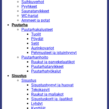
Suihkuverhot
Pyyhkeet
Saunatarvikkeet
WC-harjat
Ammeet ja potat
Puutarha
Puutarhakalusteet
Tuolit
Pöydät
Setit
Aurinkovarjot
Pehmusteet ja istuintyynyt
Puutarhanhoito
Ruukut ja parvekelaatikot
Puutarhatarvikkeet
Puutarhatyökalut
Sisustus
Sisustus
Sisustustyynyt ja huovat
Tekokasvit
Ruukut ja maljakot
Sisustuskorit ja -laatikot
Lyhdyt
Kynttilät