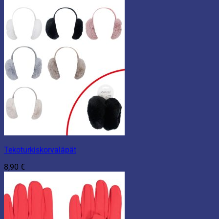
Tekoturkiskorvaläpät
8,90
€