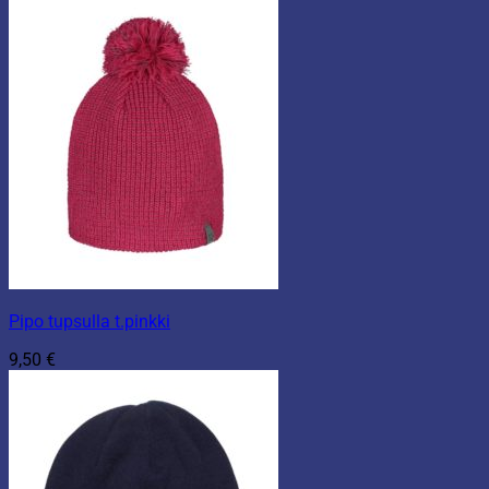
Pipo tupsulla t.pinkki
9,50
€