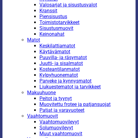
Valosarjat ja sisustusvalot
Kranssit
Piensisustus
Toimistotarvikkeet
Sisustusmuovit
Keinonahat
Matot
Keskilattiamatot
Käytävämatot
Puuvilla- ja räsymatot
Juutti- ja sisalmatot
Kosteantilanmatot
Kylpyhuonematot
Parveke ja kynnysmatot
Liukuestematot ja tarvikkeet
Makuuhuone
Peitot ja tyynyt
Muovitettu frotee ja patjansuojat
Patjat ja varavuoteet
Vaahtomuovit
Vaahtomuovilevyt
Solumuovilevyt
Muut vaahtomuovit