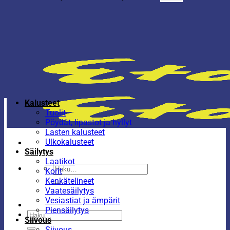
Kalusteet
Tuolit
Pöydät, lipastot ja hyllyt
Lasten kalusteet
Ulkokalusteet
Säilytys
Laatikot
Etsi:
Korit
Kenkätelineet
Vaatesäilytys
Vesiastiat ja ämpärit
Piensäilytys
Etsi:
Siivous
Siivous