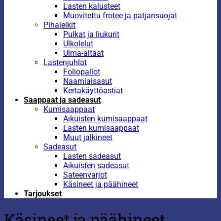
Lasten kalusteet
Muovitettu frotee ja patjansuojat
Pihaleikit
Pulkat ja liukurit
Ulkolelut
Uima-altaat
Lastenjuhlat
Foliopallot
Naamiaisasut
Kertakäyttöastiat
Saappaat ja sadeasut
Kumisaappaat
Aikuisten kumisaappaat
Lasten kumisaappaat
Muut jalkineet
Sadeasut
Lasten sadeasut
Aikuisten sadeasut
Sateenvarjot
Käsineet ja päähineet
Tarjoukset
Käsineet ja päähineet