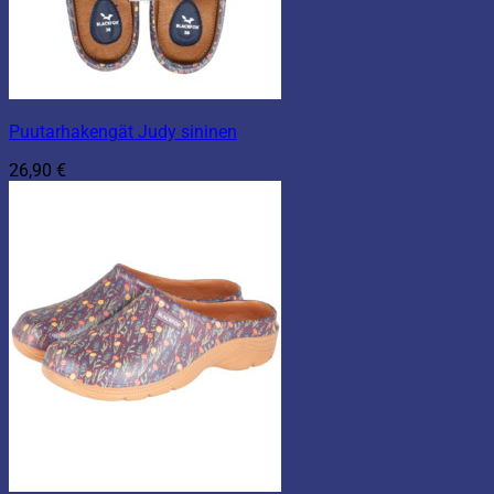
Puutarhakengät Judy sininen
26,90
€