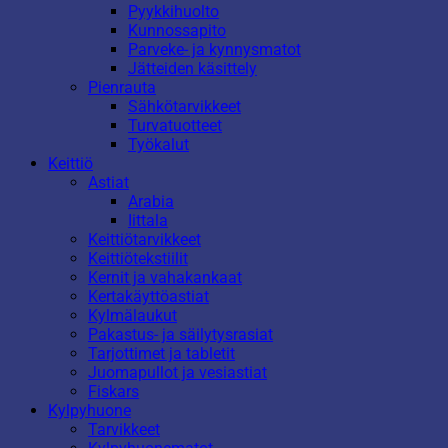
Pyykkihuolto
Kunnossapito
Parveke- ja kynnysmatot
Jätteiden käsittely
Pienrauta
Sähkötarvikkeet
Turvatuotteet
Työkalut
Keittiö
Astiat
Arabia
Iittala
Keittiötarvikkeet
Keittiötekstiilit
Kernit ja vahakankaat
Kertakäyttöastiat
Kylmälaukut
Pakastus- ja säilytysrasiat
Tarjottimet ja tabletit
Juomapullot ja vesiastiat
Fiskars
Kylpyhuone
Tarvikkeet