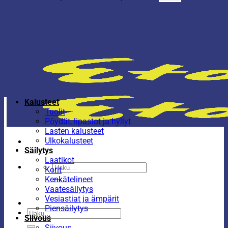
Kalusteet
Tuolit
Pöydät, lipastot ja hyllyt
Lasten kalusteet
Ulkokalusteet
Säilytys
Laatikot
Etsi:
Korit
Kenkätelineet
Vaatesäilytys
Vesiastiat ja ämpärit
Piensäilytys
Etsi:
Siivous
Siivous