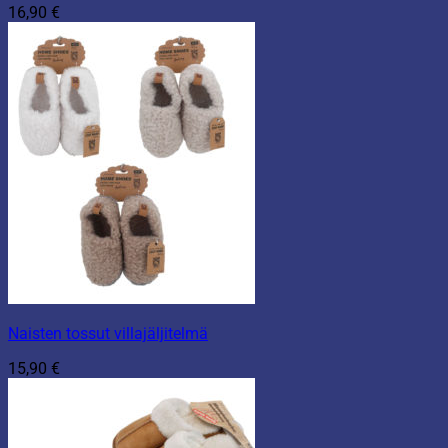
16,90
€
Naisten tossut villajäljitelmä
15,90
€