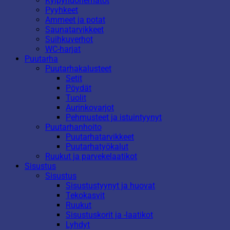
Kylpyhuonematot
Pyyhkeet
Ammeet ja potat
Saunatarvikkeet
Suihkuverhot
WC-harjat
Puutarha
Puutarhakalusteet
Setit
Pöydät
Tuolit
Aurinkovarjot
Pehmusteet ja istuintyynyt
Puutarhanhoito
Puutarhatarvikkeet
Puutarhatyökalut
Ruukut ja parvekelaatikot
Sisustus
Sisustus
Sisustustyynyt ja huovat
Tekokasvit
Ruukut
Sisustuskorit ja -laatikot
Lyhdyt