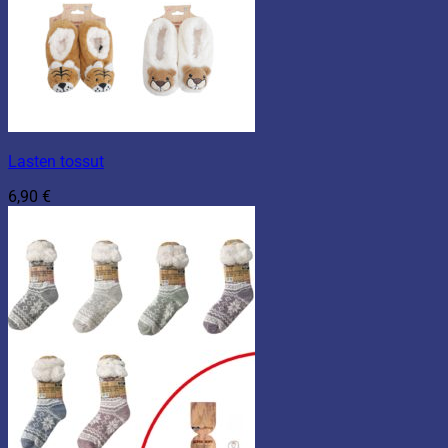
Lasten tossut
6,90
€