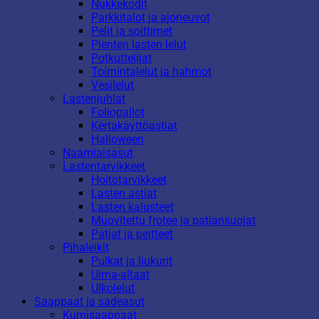
Nukkekodit
Parkkitalot ja ajoneuvot
Pelit ja soittimet
Pienten lasten lelut
Potkuttelijat
Toimintalelut ja hahmot
Vesilelut
Lastenjuhlat
Foliopallot
Kertakäyttöastiat
Halloween
Naamiaisasut
Lastentarvikkeet
Hoitotarvikkeet
Lasten astiat
Lasten kalusteet
Muovitettu frotee ja patjansuojat
Patjat ja peitteet
Pihaleikit
Pulkat ja liukurit
Uima-altaat
Ulkolelut
Saappaat ja sadeasut
Kumisaappaat