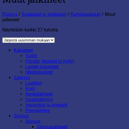
Etusivu
/
Saappaat ja sadeasut
/
Kumisaappaat
/
Muut
jalkineet
Sorted
Näytetään kaikki 27 tulosta
by
latest
Kalusteet
Tuolit
Pöydät, lipastot ja hyllyt
Lasten kalusteet
Ulkokalusteet
Säilytys
Laatikot
Korit
Kenkätelineet
Vaatesäilytys
Vesiastiat ja ämpärit
Piensäilytys
Siivous
Siivous
Siivousvälineet