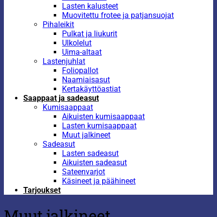
Lasten kalusteet
Muovitettu frotee ja patjansuojat
Pihaleikit
Pulkat ja liukurit
Ulkolelut
Uima-altaat
Lastenjuhlat
Foliopallot
Naamiaisasut
Kertakäyttöastiat
Saappaat ja sadeasut
Kumisaappaat
Aikuisten kumisaappaat
Lasten kumisaappaat
Muut jalkineet
Sadeasut
Lasten sadeasut
Aikuisten sadeasut
Sateenvarjot
Käsineet ja päähineet
Tarjoukset
Muut jalkineet