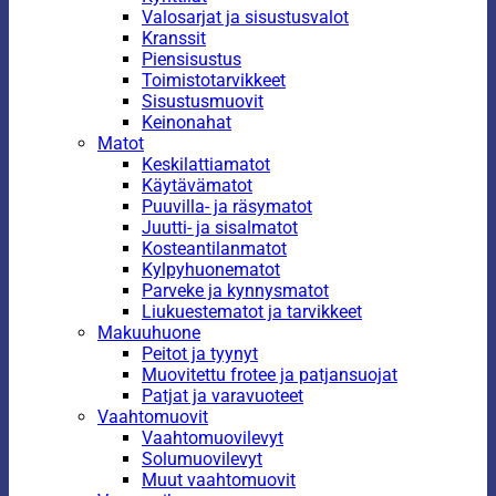
Valosarjat ja sisustusvalot
Kranssit
Piensisustus
Toimistotarvikkeet
Sisustusmuovit
Keinonahat
Matot
Keskilattiamatot
Käytävämatot
Puuvilla- ja räsymatot
Juutti- ja sisalmatot
Kosteantilanmatot
Kylpyhuonematot
Parveke ja kynnysmatot
Liukuestematot ja tarvikkeet
Makuuhuone
Peitot ja tyynyt
Muovitettu frotee ja patjansuojat
Patjat ja varavuoteet
Vaahtomuovit
Vaahtomuovilevyt
Solumuovilevyt
Muut vaahtomuovit