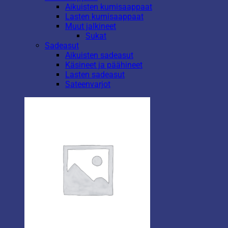
Aikuisten kumisaappaat
Lasten kumisaappaat
Muut jalkineet
Sukat
Sadeasut
Aikuisten sadeasut
Käsineet ja päähineet
Lasten sadeasut
Sateenvarjot