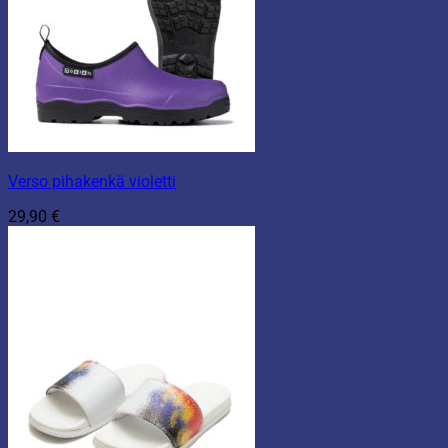
Verso pihakenkä violetti
29,90
€