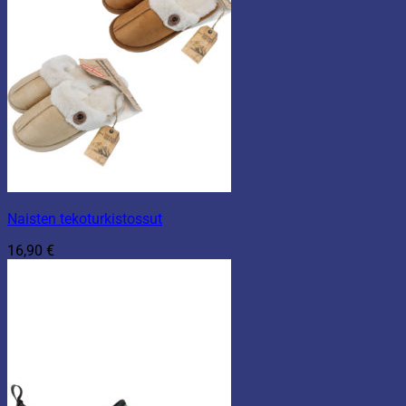
Naisten tekoturkistossut
16,90
€