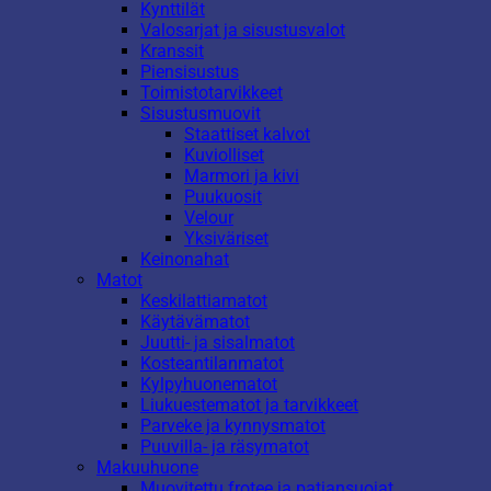
Kynttilät
Valosarjat ja sisustusvalot
Kranssit
Piensisustus
Toimistotarvikkeet
Sisustusmuovit
Staattiset kalvot
Kuviolliset
Marmori ja kivi
Puukuosit
Velour
Yksiväriset
Keinonahat
Matot
Keskilattiamatot
Käytävämatot
Juutti- ja sisalmatot
Kosteantilanmatot
Kylpyhuonematot
Liukuestematot ja tarvikkeet
Parveke ja kynnysmatot
Puuvilla- ja räsymatot
Makuuhuone
Muovitettu frotee ja patjansuojat