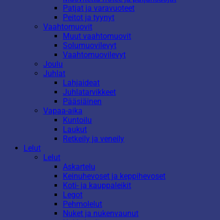
Patjat ja varavuoteet
Peitot ja tyynyt
Vaahtomuovit
Muut vaahtomuovit
Solumuovilevyt
Vaahtomuovilevyt
Joulu
Juhlat
Lahjaideat
Juhlatarvikkeet
Pääsiäinen
Vapaa-aika
Kuntoilu
Laukut
Retkeily ja veneily
Lelut
Lelut
Askartelu
Keinuhevoset ja keppihevoset
Koti- ja kauppaleikit
Legot
Pehmolelut
Nuket ja nukenvaunut