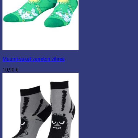
Muumi-sukat varreton vihreä
10,90
€