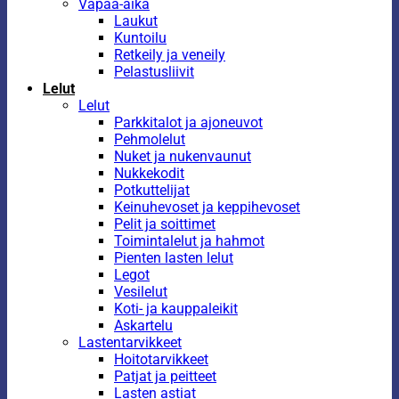
Vapaa-aika
Laukut
Kuntoilu
Retkeily ja veneily
Pelastusliivit
Lelut
Lelut
Parkkitalot ja ajoneuvot
Pehmolelut
Nuket ja nukenvaunut
Nukkekodit
Potkuttelijat
Keinuhevoset ja keppihevoset
Pelit ja soittimet
Toimintalelut ja hahmot
Pienten lasten lelut
Legot
Vesilelut
Koti- ja kauppaleikit
Askartelu
Lastentarvikkeet
Hoitotarvikkeet
Patjat ja peitteet
Lasten astiat