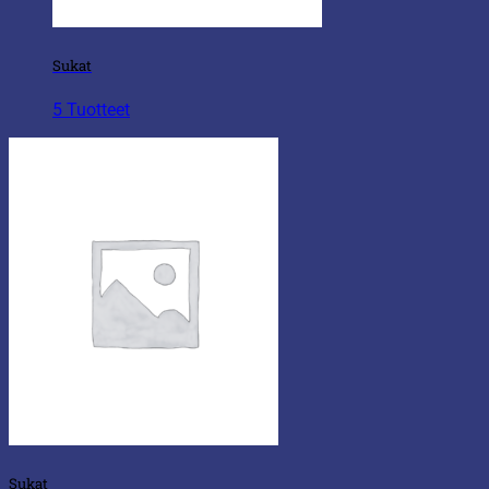
Sukat
5 Tuotteet
Sukat