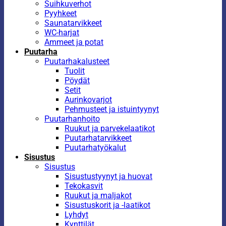
Suihkuverhot
Pyyhkeet
Saunatarvikkeet
WC-harjat
Ammeet ja potat
Puutarha
Puutarhakalusteet
Tuolit
Pöydät
Setit
Aurinkovarjot
Pehmusteet ja istuintyynyt
Puutarhanhoito
Ruukut ja parvekelaatikot
Puutarhatarvikkeet
Puutarhatyökalut
Sisustus
Sisustus
Sisustustyynyt ja huovat
Tekokasvit
Ruukut ja maljakot
Sisustuskorit ja -laatikot
Lyhdyt
Kynttilät