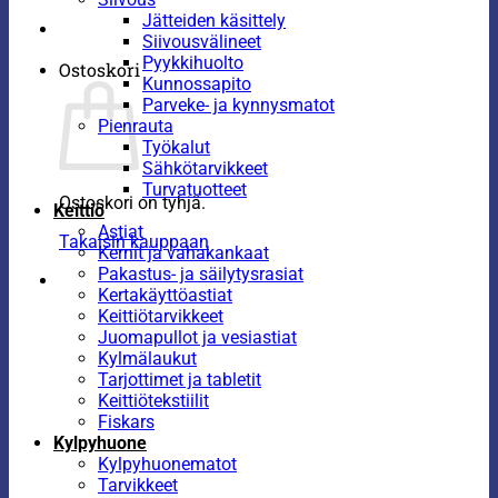
Jätteiden käsittely
Siivousvälineet
Pyykkihuolto
Ostoskori
Kunnossapito
Parveke- ja kynnysmatot
Pienrauta
Työkalut
Sähkötarvikkeet
Turvatuotteet
Ostoskori on tyhjä.
Keittiö
Astiat
Takaisin kauppaan
Kernit ja vahakankaat
Pakastus- ja säilytysrasiat
Kertakäyttöastiat
Keittiötarvikkeet
Juomapullot ja vesiastiat
Kylmälaukut
Tarjottimet ja tabletit
Keittiötekstiilit
Fiskars
Kylpyhuone
Kylpyhuonematot
Tarvikkeet