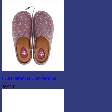
Puutarhakengät Judy vadelma
26,90
€