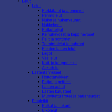
Lelut
Lelut
Parkkitalot ja ajoneuvot
Pehmolelut
Nuket ja nukenvaunut
Nukkekodit
Potkuttelijat
Keinuhevoset ja keppihevoset
Pelit ja soittimet
Toimintalelut ja hahmot
Pienten lasten lelut
Legot
Vesilelut
Koti- ja kauppaleikit
Askartelu
Lastentarvikkeet
Hoitotarvikkeet
Patjat ja peitteet
Lasten astiat
Lasten kalusteet
Muovitettu frotee ja patjansuojat
Pihaleikit
Pulkat ja liukurit
Ulkolelut