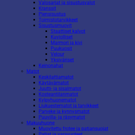
Valosarjat ja sisustusvalot
Kranssit
Piensisustus
Toimistotarvikkeet
Sisustusmuovit
Staattiset kalvot
Kuviolliset
Marmori ja kivi
Puukuosit
Velour
Yksiväriset
Keinonahat
Matot
Keskilattiamatot
Käytävämatot
Juutti- ja sisalmatot
Kosteantilanmatot
Kylpyhuonematot
Liukuestematot ja tarvikkeet
Parveke ja kynnysmatot
Puuvilla- ja räsymatot
Makuuhuone
Muovitettu frotee ja patjansuojat
Patjat ja varavuoteet