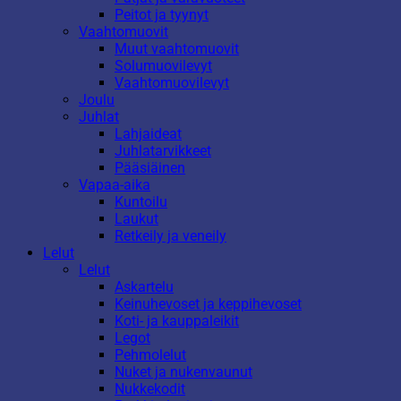
Peitot ja tyynyt
Vaahtomuovit
Muut vaahtomuovit
Solumuovilevyt
Vaahtomuovilevyt
Joulu
Juhlat
Lahjaideat
Juhlatarvikkeet
Pääsiäinen
Vapaa-aika
Kuntoilu
Laukut
Retkeily ja veneily
Lelut
Lelut
Askartelu
Keinuhevoset ja keppihevoset
Koti- ja kauppaleikit
Legot
Pehmolelut
Nuket ja nukenvaunut
Nukkekodit