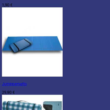
1,90
€
Jumppamatto
29,90
€