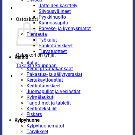
Jätteiden käsittely
Siivousvälineet
Pyykkihuolto
Ostoskori
Kunnossapito
Parveke- ja kynnysmatot
Pienrauta
Työkalut
Sähkötarvikkeet
Turvatuotteet
Ostoskori on tyhjä.
Keittiö
Astiat
Takaisin kauppaan
Kernit ja vahakankaat
Pakastus- ja säilytysrasiat
Kertakäyttöastiat
Keittiötarvikkeet
Juomapullot ja vesiastiat
Kylmälaukut
Tarjottimet ja tabletit
Keittiötekstiilit
Fiskars
Kylpyhuone
Kylpyhuonematot
Tarvikkeet