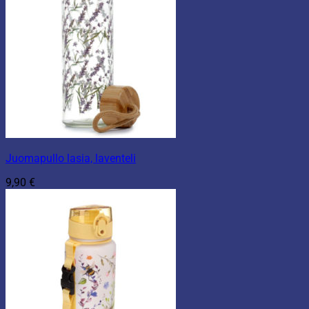
Juomapullo lasia, laventeli
9,90
€