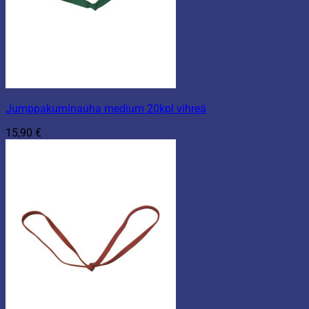
Jumppakuminauha medium 20kpl vihreä
15,90
€