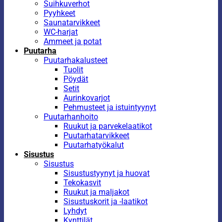
Suihkuverhot
Pyyhkeet
Saunatarvikkeet
WC-harjat
Ammeet ja potat
Puutarha
Puutarhakalusteet
Tuolit
Pöydät
Setit
Aurinkovarjot
Pehmusteet ja istuintyynyt
Puutarhanhoito
Ruukut ja parvekelaatikot
Puutarhatarvikkeet
Puutarhatyökalut
Sisustus
Sisustus
Sisustustyynyt ja huovat
Tekokasvit
Ruukut ja maljakot
Sisustuskorit ja -laatikot
Lyhdyt
Kynttilät