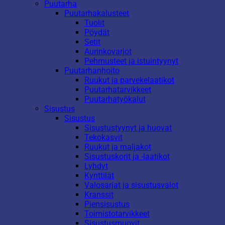
Puutarha
Puutarhakalusteet
Tuolit
Pöydät
Setit
Aurinkovarjot
Pehmusteet ja istuintyynyt
Puutarhanhoito
Ruukut ja parvekelaatikot
Puutarhatarvikkeet
Puutarhatyökalut
Sisustus
Sisustus
Sisustustyynyt ja huovat
Tekokasvit
Ruukut ja maljakot
Sisustuskorit ja -laatikot
Lyhdyt
Kynttilät
Valosarjat ja sisustusvalot
Kranssit
Piensisustus
Toimistotarvikkeet
Sisustusmuovit