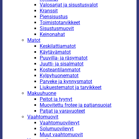
Valosarjat ja sisustusvalot
Kranssit
Piensisustus
Toimistotarvikkeet
Sisustusmuovit
Keinonahat
Matot
Keskilattiamatot
Käytävämatot
Puuvilla- ja räsymatot
Juutti- ja sisalmatot
Kosteantilanmatot
Kylpyhuonematot
Parveke ja kynnysmatot
Liukuestematot ja tarvikkeet
Makuuhuone
Peitot ja tyynyt
Muovitettu frotee ja patjansuojat
Patjat ja varavuoteet
Vaahtomuovit
Vaahtomuovilevyt
Solumuovilevyt
Muut vaahtomuovit