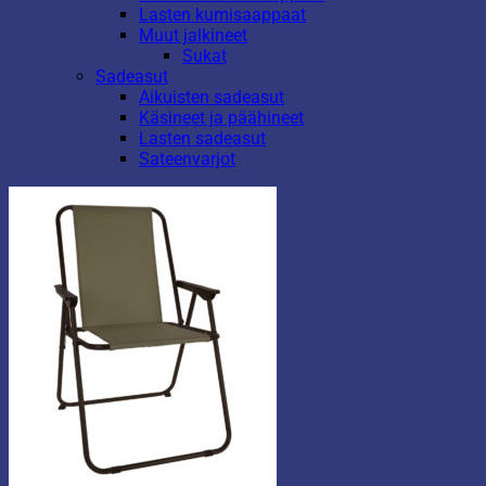
Lasten kumisaappaat
Muut jalkineet
Sukat
Sadeasut
Aikuisten sadeasut
Käsineet ja päähineet
Lasten sadeasut
Sateenvarjot