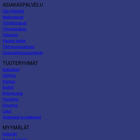
ASIAKASPALVELU
Ota yhteyttä
Maksutavat
Toimitustavat
Yritysasiakas
Palautus
Yleiset ehdot
Tietosuojaseloste
Saavutettavuusseloste
TUOTERYHMÄT
Kalusteet
Säilytys
Siivous
Keittiö
Kylpyhuone
Puutarha
Sisustus
Lelut
Saappaat ja sadeasut
MYYMÄLÄT
Helsinki
Espoo Tapiola