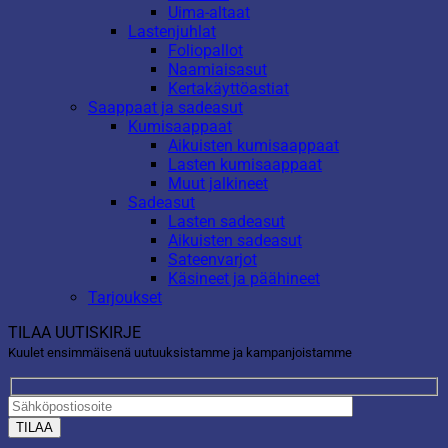
Uima-altaat
Lastenjuhlat
Foliopallot
Naamiaisasut
Kertakäyttöastiat
Saappaat ja sadeasut
Kumisaappaat
Aikuisten kumisaappaat
Lasten kumisaappaat
Muut jalkineet
Sadeasut
Lasten sadeasut
Aikuisten sadeasut
Sateenvarjot
Käsineet ja päähineet
Tarjoukset
TILAA UUTISKIRJE
Kuulet ensimmäisenä uutuuksistamme ja kampanjoistamme