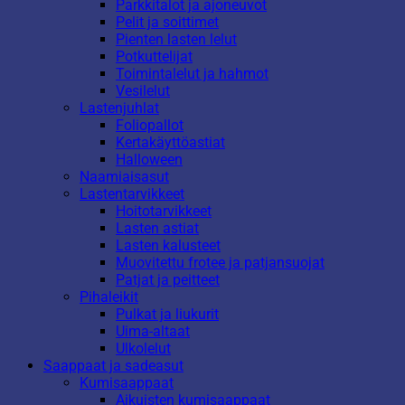
Parkkitalot ja ajoneuvot
Pelit ja soittimet
Pienten lasten lelut
Potkuttelijat
Toimintalelut ja hahmot
Vesilelut
Lastenjuhlat
Foliopallot
Kertakäyttöastiat
Halloween
Naamiaisasut
Lastentarvikkeet
Hoitotarvikkeet
Lasten astiat
Lasten kalusteet
Muovitettu frotee ja patjansuojat
Patjat ja peitteet
Pihaleikit
Pulkat ja liukurit
Uima-altaat
Ulkolelut
Saappaat ja sadeasut
Kumisaappaat
Aikuisten kumisaappaat