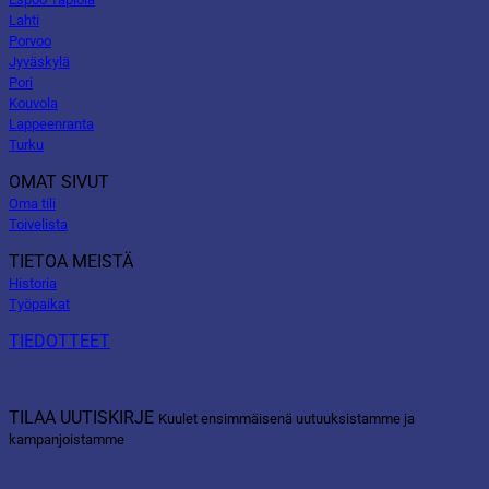
Lahti
Porvoo
Jyväskylä
Pori
Kouvola
Lappeenranta
Turku
OMAT SIVUT
Oma tili
Toivelista
TIETOA MEISTÄ
Historia
Työpaikat
TIEDOTTEET
TILAA UUTISKIRJE
Kuulet ensimmäisenä uutuuksistamme ja
kampanjoistamme