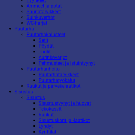
Pyyhkeet
Ammeet ja potat
Saunatarvikkeet
Suihkuverhot
WC-harjat
Puutarha
Puutarhakalusteet
Setit
Pöydät
Tuolit
Aurinkovarjot
Pehmusteet ja istuintyynyt
Puutarhanhoito
Puutarhatarvikkeet
Puutarhatyökalut
Ruukut ja parvekelaatikot
Sisustus
Sisustus
Sisustustyynyt ja huovat
Tekokasvit
Ruukut
Sisustuskorit ja -laatikot
Lyhdyt
Kynttilät