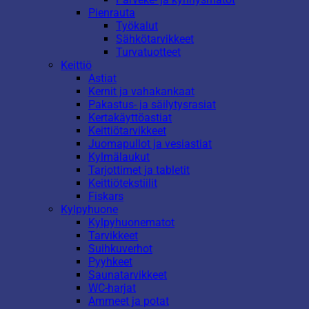
Pienrauta
Työkalut
Sähkötarvikkeet
Turvatuotteet
Keittiö
Astiat
Kernit ja vahakankaat
Pakastus- ja säilytysrasiat
Kertakäyttöastiat
Keittiötarvikkeet
Juomapullot ja vesiastiat
Kylmälaukut
Tarjottimet ja tabletit
Keittiötekstiilit
Fiskars
Kylpyhuone
Kylpyhuonematot
Tarvikkeet
Suihkuverhot
Pyyhkeet
Saunatarvikkeet
WC-harjat
Ammeet ja potat