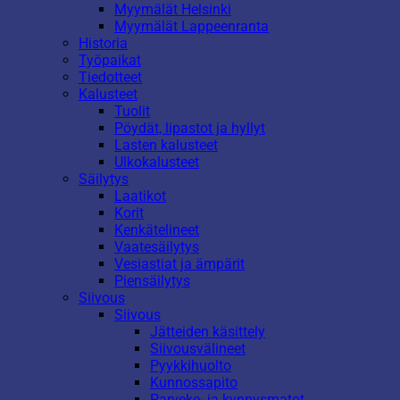
Myymälät Helsinki
Myymälät Lappeenranta
Historia
Työpaikat
Tiedotteet
Kalusteet
Tuolit
Pöydät, lipastot ja hyllyt
Lasten kalusteet
Ulkokalusteet
Säilytys
Laatikot
Korit
Kenkätelineet
Vaatesäilytys
Vesiastiat ja ämpärit
Piensäilytys
Siivous
Siivous
Jätteiden käsittely
Siivousvälineet
Pyykkihuolto
Kunnossapito
Parveke- ja kynnysmatot