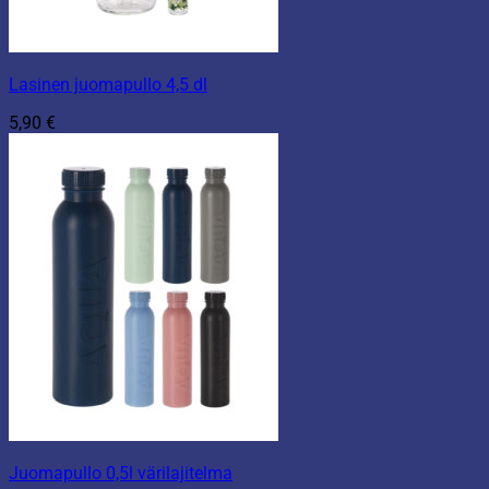
Lasinen juomapullo 4,5 dl
5,90
€
Juomapullo 0,5l värilajitelma