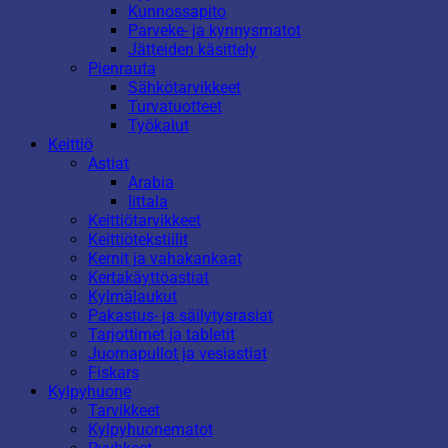
Kunnossapito
Parveke- ja kynnysmatot
Jätteiden käsittely
Pienrauta
Sähkötarvikkeet
Turvatuotteet
Työkalut
Keittiö
Astiat
Arabia
Iittala
Keittiötarvikkeet
Keittiötekstiilit
Kernit ja vahakankaat
Kertakäyttöastiat
Kylmälaukut
Pakastus- ja säilytysrasiat
Tarjottimet ja tabletit
Juomapullot ja vesiastiat
Fiskars
Kylpyhuone
Tarvikkeet
Kylpyhuonematot