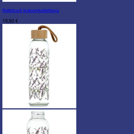
Retkituoli kokoontaitettava
19,90
€