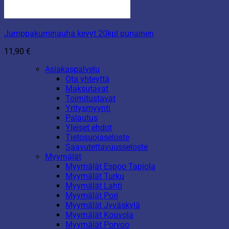
Jumppakuminauha kevyt 20kpl punainen
11,90
€
Asiakaspalvelu
Ota yhteyttä
Maksutavat
Toimitustavat
Yritysmyynti
Palautus
Yleiset ehdot
Tietosuojaseloste
Saavutettavuusseloste
Myymälät
Myymälät Espoo Tapiola
Myymälät Turku
Myymälät Lahti
Myymälät Pori
Myymälät Jyväskylä
Myymälät Kouvola
Myymälät Porvoo