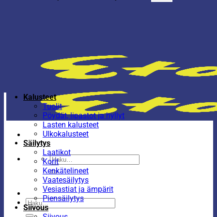
Kalusteet
Tuolit
Pöydät, lipastot ja hyllyt
Lasten kalusteet
Ulkokalusteet
Säilytys
Laatikot
Etsi:
Korit
Kenkätelineet
Vaatesäilytys
Vesiastiat ja ämpärit
Piensäilytys
Etsi:
Siivous
Siivous