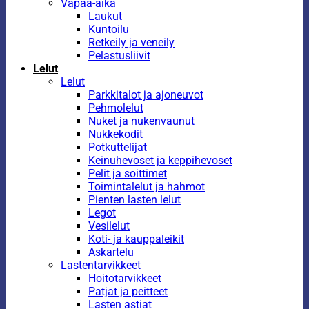
Vapaa-aika
Laukut
Kuntoilu
Retkeily ja veneily
Pelastusliivit
Lelut
Lelut
Parkkitalot ja ajoneuvot
Pehmolelut
Nuket ja nukenvaunut
Nukkekodit
Potkuttelijat
Keinuhevoset ja keppihevoset
Pelit ja soittimet
Toimintalelut ja hahmot
Pienten lasten lelut
Legot
Vesilelut
Koti- ja kauppaleikit
Askartelu
Lastentarvikkeet
Hoitotarvikkeet
Patjat ja peitteet
Lasten astiat