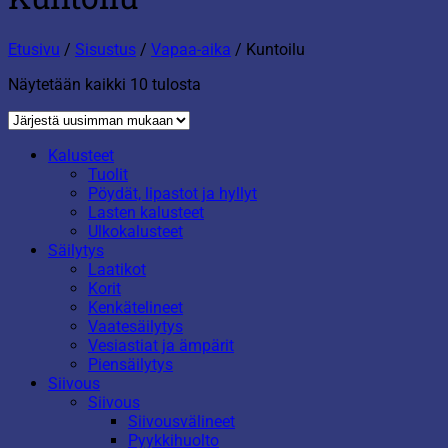
Etusivu
/
Sisustus
/
Vapaa-aika
/
Kuntoilu
Sorted
Näytetään kaikki 10 tulosta
by
latest
Kalusteet
Tuolit
Pöydät, lipastot ja hyllyt
Lasten kalusteet
Ulkokalusteet
Säilytys
Laatikot
Korit
Kenkätelineet
Vaatesäilytys
Vesiastiat ja ämpärit
Piensäilytys
Siivous
Siivous
Siivousvälineet
Pyykkihuolto