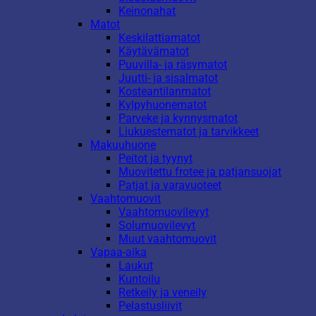
Keinonahat
Matot
Keskilattiamatot
Käytävämatot
Puuvilla- ja räsymatot
Juutti- ja sisalmatot
Kosteantilanmatot
Kylpyhuonematot
Parveke ja kynnysmatot
Liukuestematot ja tarvikkeet
Makuuhuone
Peitot ja tyynyt
Muovitettu frotee ja patjansuojat
Patjat ja varavuoteet
Vaahtomuovit
Vaahtomuovilevyt
Solumuovilevyt
Muut vaahtomuovit
Vapaa-aika
Laukut
Kuntoilu
Retkeily ja veneily
Pelastusliivit