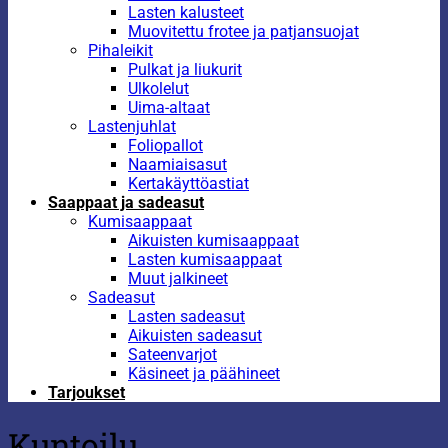
Lasten kalusteet
Muovitettu frotee ja patjansuojat
Pihaleikit
Pulkat ja liukurit
Ulkolelut
Uima-altaat
Lastenjuhlat
Foliopallot
Naamiaisasut
Kertakäyttöastiat
Saappaat ja sadeasut
Kumisaappaat
Aikuisten kumisaappaat
Lasten kumisaappaat
Muut jalkineet
Sadeasut
Lasten sadeasut
Aikuisten sadeasut
Sateenvarjot
Käsineet ja päähineet
Tarjoukset
Kuntoilu