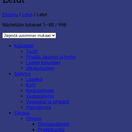
Etusivu
/
Lelut
/
Lelut
Sorted
Näytetään tulokset 1–80 / 998
by
latest
Kalusteet
Tuolit
Pöydät, lipastot ja hyllyt
Lasten kalusteet
Ulkokalusteet
Säilytys
Laatikot
Korit
Kenkätelineet
Vaatesäilytys
Vesiastiat ja ämpärit
Piensäilytys
Siivous
Siivous
Siivousvälineet
Pyykkihuolto