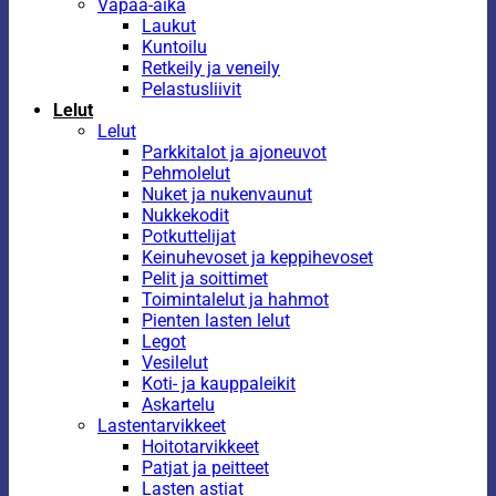
Vapaa-aika
Laukut
Kuntoilu
Retkeily ja veneily
Pelastusliivit
Lelut
Lelut
Parkkitalot ja ajoneuvot
Pehmolelut
Nuket ja nukenvaunut
Nukkekodit
Potkuttelijat
Keinuhevoset ja keppihevoset
Pelit ja soittimet
Toimintalelut ja hahmot
Pienten lasten lelut
Legot
Vesilelut
Koti- ja kauppaleikit
Askartelu
Lastentarvikkeet
Hoitotarvikkeet
Patjat ja peitteet
Lasten astiat