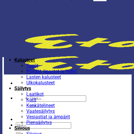
Kalusteet
Tuolit
Pöydät, lipastot ja hyllyt
Lasten kalusteet
Ulkokalusteet
Säilytys
Laatikot
Etsi:
Korit
Kenkätelineet
Vaatesäilytys
Vesiastiat ja ämpärit
Piensäilytys
Etsi:
Siivous
Siivous