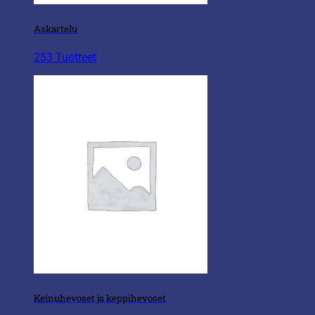
Askartelu
253 Tuotteet
Keinuhevoset ja keppihevoset