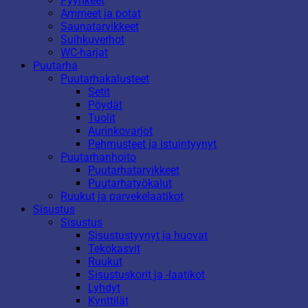
Pyyhkeet
Ammeet ja potat
Saunatarvikkeet
Suihkuverhot
WC-harjat
Puutarha
Puutarhakalusteet
Setit
Pöydät
Tuolit
Aurinkovarjot
Pehmusteet ja istuintyynyt
Puutarhanhoito
Puutarhatarvikkeet
Puutarhatyökalut
Ruukut ja parvekelaatikot
Sisustus
Sisustus
Sisustustyynyt ja huovat
Tekokasvit
Ruukut
Sisustuskorit ja -laatikot
Lyhdyt
Kynttilät