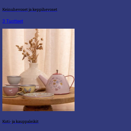
Keinuhevoset ja keppihevoset
3 Tuotteet
Koti- ja kauppaleikit