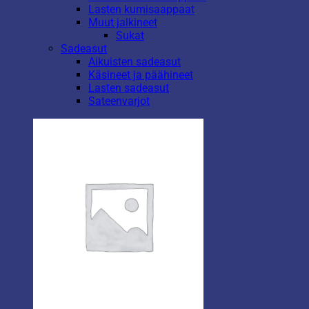
Lasten kumisaappaat
Muut jalkineet
Sukat
Sadeasut
Aikuisten sadeasut
Käsineet ja päähineet
Lasten sadeasut
Sateenvarjot