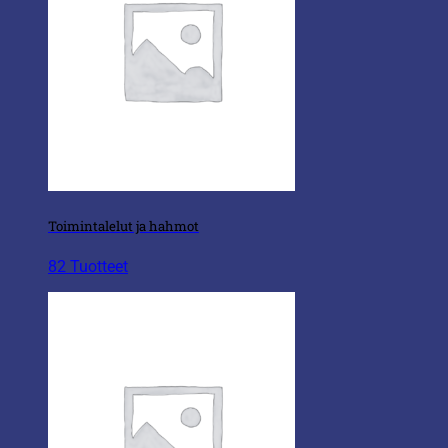
Toimintalelut ja hahmot
82 Tuotteet