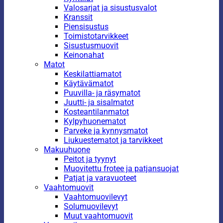
Valosarjat ja sisustusvalot
Kranssit
Piensisustus
Toimistotarvikkeet
Sisustusmuovit
Keinonahat
Matot
Keskilattiamatot
Käytävämatot
Puuvilla- ja räsymatot
Juutti- ja sisalmatot
Kosteantilanmatot
Kylpyhuonematot
Parveke ja kynnysmatot
Liukuestematot ja tarvikkeet
Makuuhuone
Peitot ja tyynyt
Muovitettu frotee ja patjansuojat
Patjat ja varavuoteet
Vaahtomuovit
Vaahtomuovilevyt
Solumuovilevyt
Muut vaahtomuovit