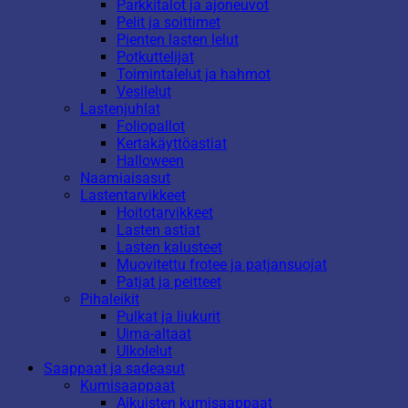
Parkkitalot ja ajoneuvot
Pelit ja soittimet
Pienten lasten lelut
Potkuttelijat
Toimintalelut ja hahmot
Vesilelut
Lastenjuhlat
Foliopallot
Kertakäyttöastiat
Halloween
Naamiaisasut
Lastentarvikkeet
Hoitotarvikkeet
Lasten astiat
Lasten kalusteet
Muovitettu frotee ja patjansuojat
Patjat ja peitteet
Pihaleikit
Pulkat ja liukurit
Uima-altaat
Ulkolelut
Saappaat ja sadeasut
Kumisaappaat
Aikuisten kumisaappaat