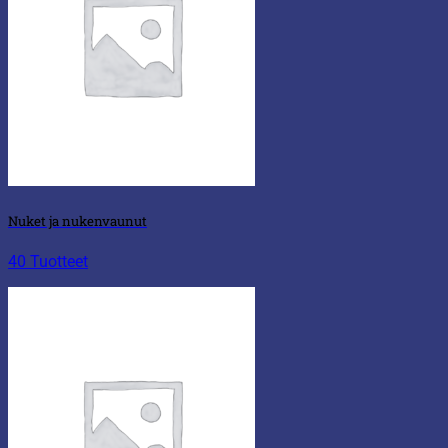
Nuket ja nukenvaunut
40 Tuotteet