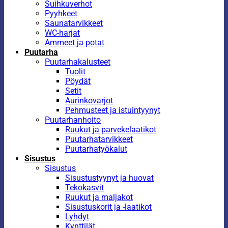
Suihkuverhot
Pyyhkeet
Saunatarvikkeet
WC-harjat
Ammeet ja potat
Puutarha
Puutarhakalusteet
Tuolit
Pöydät
Setit
Aurinkovarjot
Pehmusteet ja istuintyynyt
Puutarhanhoito
Ruukut ja parvekelaatikot
Puutarhatarvikkeet
Puutarhatyökalut
Sisustus
Sisustus
Sisustustyynyt ja huovat
Tekokasvit
Ruukut ja maljakot
Sisustuskorit ja -laatikot
Lyhdyt
Kynttilät