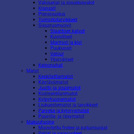
Valosarjat ja sisustusvalot
Kranssit
Piensisustus
Toimistotarvikkeet
Sisustusmuovit
Staattiset kalvot
Kuviolliset
Marmori ja kivi
Puukuosit
Velour
Yksiväriset
Keinonahat
Matot
Keskilattiamatot
Käytävämatot
Juutti- ja sisalmatot
Kosteantilanmatot
Kylpyhuonematot
Liukuestematot ja tarvikkeet
Parveke ja kynnysmatot
Puuvilla- ja räsymatot
Makuuhuone
Muovitettu frotee ja patjansuojat
Patjat ja varavuoteet