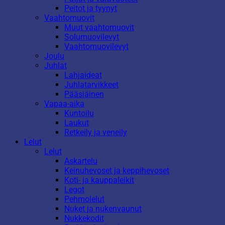
Peitot ja tyynyt
Vaahtomuovit
Muut vaahtomuovit
Solumuovilevyt
Vaahtomuovilevyt
Joulu
Juhlat
Lahjaideat
Juhlatarvikkeet
Pääsiäinen
Vapaa-aika
Kuntoilu
Laukut
Retkeily ja veneily
Lelut
Lelut
Askartelu
Keinuhevoset ja keppihevoset
Koti- ja kauppaleikit
Legot
Pehmolelut
Nuket ja nukenvaunut
Nukkekodit