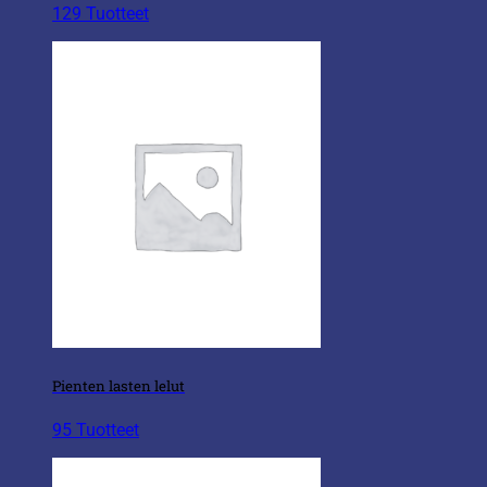
129 Tuotteet
Pienten lasten lelut
95 Tuotteet