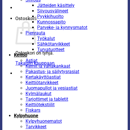
Jätteiden käsittely
Siivousvälineet
Pyykkihuolto
Ostoskori
Kunnossapito
Parveke- ja kynnysmatot
Pienrauta
Työkalut
Sähkötarvikkeet
Turvatuotteet
Ostoskori on tyhjä.
Keittiö
Astiat
Takaisin kauppaan
Kernit ja vahakankaat
Pakastus- ja säilytysrasiat
Kertakäyttöastiat
Keittiötarvikkeet
Juomapullot ja vesiastiat
Kylmälaukut
Tarjottimet ja tabletit
Keittiötekstiilit
Fiskars
Kylpyhuone
Kylpyhuonematot
Tarvikkeet