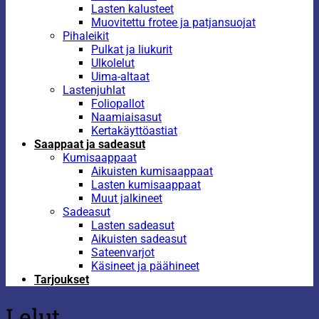
Lasten kalusteet
Muovitettu frotee ja patjansuojat
Pihaleikit
Pulkat ja liukurit
Ulkolelut
Uima-altaat
Lastenjuhlat
Foliopallot
Naamiaisasut
Kertakäyttöastiat
Saappaat ja sadeasut
Kumisaappaat
Aikuisten kumisaappaat
Lasten kumisaappaat
Muut jalkineet
Sadeasut
Lasten sadeasut
Aikuisten sadeasut
Sateenvarjot
Käsineet ja päähineet
Tarjoukset
Lelut