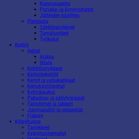
Kunnossapito
Parveke- ja kynnysmatot
Jätteiden käsittely
Pienrauta
Sähkötarvikkeet
Turvatuotteet
Työkalut
Keittiö
Astiat
Arabia
Iittala
Keittiötarvikkeet
Keittiötekstiilit
Kernit ja vahakankaat
Kertakäyttöastiat
Kylmälaukut
Pakastus- ja säilytysrasiat
Tarjottimet ja tabletit
Juomapullot ja vesiastiat
Fiskars
Kylpyhuone
Tarvikkeet
Kylpyhuonematot