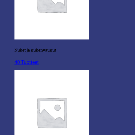
Nuket ja nukenvaunut
40 Tuotteet