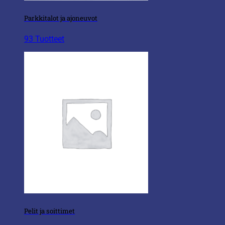
Parkkitalot ja ajoneuvot
93 Tuotteet
Pelit ja soittimet