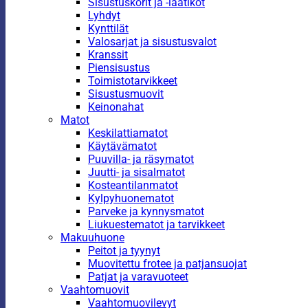
Sisustuskorit ja -laatikot
Lyhdyt
Kynttilät
Valosarjat ja sisustusvalot
Kranssit
Piensisustus
Toimistotarvikkeet
Sisustusmuovit
Keinonahat
Matot
Keskilattiamatot
Käytävämatot
Puuvilla- ja räsymatot
Juutti- ja sisalmatot
Kosteantilanmatot
Kylpyhuonematot
Parveke ja kynnysmatot
Liukuestematot ja tarvikkeet
Makuuhuone
Peitot ja tyynyt
Muovitettu frotee ja patjansuojat
Patjat ja varavuoteet
Vaahtomuovit
Vaahtomuovilevyt