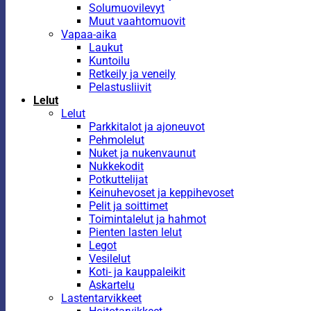
Solumuovilevyt
Muut vaahtomuovit
Vapaa-aika
Laukut
Kuntoilu
Retkeily ja veneily
Pelastusliivit
Lelut
Lelut
Parkkitalot ja ajoneuvot
Pehmolelut
Nuket ja nukenvaunut
Nukkekodit
Potkuttelijat
Keinuhevoset ja keppihevoset
Pelit ja soittimet
Toimintalelut ja hahmot
Pienten lasten lelut
Legot
Vesilelut
Koti- ja kauppaleikit
Askartelu
Lastentarvikkeet