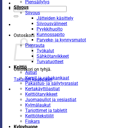
Piensäilytys
Siivous
Etsi:
Siivous
Jätteiden käsittely
Siivousvälineet
Pyykkihuolto
Kunnossapito
Ostoskori
Parveke- ja kynnysmatot
Pienrauta
Työkalut
Sähkötarvikkeet
Turvatuotteet
Keittiö
Ostoskori on tyhjä.
Astiat
Kernit ja vahakankaat
Takaisin kauppaan
Pakastus- ja säilytysrasiat
Kertakäyttöastiat
Keittiötarvikkeet
Juomapullot ja vesiastiat
Kylmälaukut
Tarjottimet ja tabletit
Keittiötekstiilit
Fiskars
Kylpyhuone