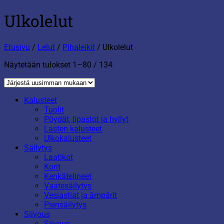
Ulkolelut
Etusivu
/
Lelut
/
Pihaleikit
/
Ulkolelut
Sorted
Näytetään tulokset 1–80 / 134
by
latest
Kalusteet
Tuolit
Pöydät, lipastot ja hyllyt
Lasten kalusteet
Ulkokalusteet
Säilytys
Laatikot
Korit
Kenkätelineet
Vaatesäilytys
Vesiastiat ja ämpärit
Piensäilytys
Siivous
Siivous