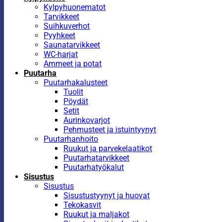
Kylpyhuonematot
Tarvikkeet
Suihkuverhot
Pyyhkeet
Saunatarvikkeet
WC-harjat
Ammeet ja potat
Puutarha
Puutarhakalusteet
Tuolit
Pöydät
Setit
Aurinkovarjot
Pehmusteet ja istuintyynyt
Puutarhanhoito
Ruukut ja parvekelaatikot
Puutarhatarvikkeet
Puutarhatyökalut
Sisustus
Sisustus
Sisustustyynyt ja huovat
Tekokasvit
Ruukut ja maljakot