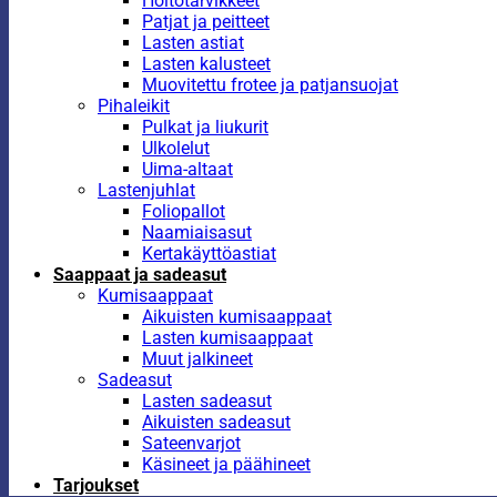
Hoitotarvikkeet
Patjat ja peitteet
Lasten astiat
Lasten kalusteet
Muovitettu frotee ja patjansuojat
Pihaleikit
Pulkat ja liukurit
Ulkolelut
Uima-altaat
Lastenjuhlat
Foliopallot
Naamiaisasut
Kertakäyttöastiat
Saappaat ja sadeasut
Kumisaappaat
Aikuisten kumisaappaat
Lasten kumisaappaat
Muut jalkineet
Sadeasut
Lasten sadeasut
Aikuisten sadeasut
Sateenvarjot
Käsineet ja päähineet
Tarjoukset