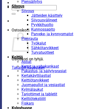
Piensäilytys
Siivous
Etsi:
Siivous
Jätteiden käsittely
Siivousvälineet
Pyykkihuolto
Kunnossapito
Ostoskori
Parveke- ja kynnysmatot
Pienrauta
Työkalut
Sähkötarvikkeet
Turvatuotteet
Keittiö
Ostoskori on tyhjä.
Astiat
Kernit ja vahakankaat
Takaisin kauppaan
Pakastus- ja säilytysrasiat
Kertakäyttöastiat
Keittiötarvikkeet
Juomapullot ja vesiastiat
Kylmälaukut
Tarjottimet ja tabletit
Keittiötekstiilit
Fiskars
Kylpyhuone