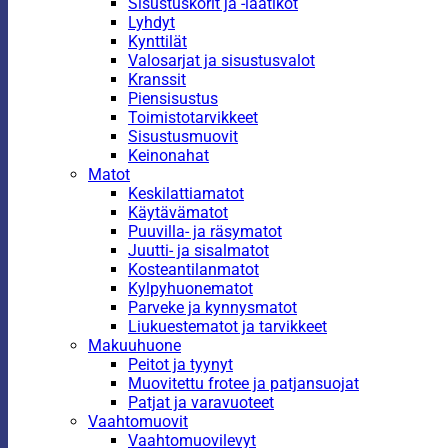
Sisustuskorit ja -laatikot
Lyhdyt
Kynttilät
Valosarjat ja sisustusvalot
Kranssit
Piensisustus
Toimistotarvikkeet
Sisustusmuovit
Keinonahat
Matot
Keskilattiamatot
Käytävämatot
Puuvilla- ja räsymatot
Juutti- ja sisalmatot
Kosteantilanmatot
Kylpyhuonematot
Parveke ja kynnysmatot
Liukuestematot ja tarvikkeet
Makuuhuone
Peitot ja tyynyt
Muovitettu frotee ja patjansuojat
Patjat ja varavuoteet
Vaahtomuovit
Vaahtomuovilevyt