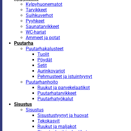
Kylpyhuonematot
Tarvikkeet
Suihkuverhot
Pyyhkeet
Saunatarvikkeet
WC-harjat
Ammeet ja potat
Puutarha
Puutarhakalusteet
Tuolit
Pöydät
Setit
Aurinkovarjot
Pehmusteet ja istuintyynyt
Puutarhanhoito
Ruukut ja parvekelaatikot
Puutarhatarvikkeet
Puutarhatyökalut
Sisustus
Sisustus
Sisustustyynyt ja huovat
Tekokasvit
Ruukut ja maljakot