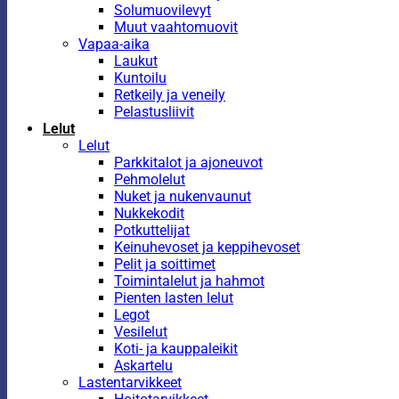
Solumuovilevyt
Muut vaahtomuovit
Vapaa-aika
Laukut
Kuntoilu
Retkeily ja veneily
Pelastusliivit
Lelut
Lelut
Parkkitalot ja ajoneuvot
Pehmolelut
Nuket ja nukenvaunut
Nukkekodit
Potkuttelijat
Keinuhevoset ja keppihevoset
Pelit ja soittimet
Toimintalelut ja hahmot
Pienten lasten lelut
Legot
Vesilelut
Koti- ja kauppaleikit
Askartelu
Lastentarvikkeet