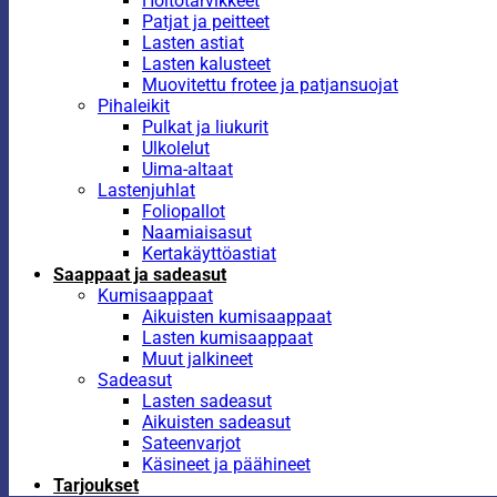
Hoitotarvikkeet
Patjat ja peitteet
Lasten astiat
Lasten kalusteet
Muovitettu frotee ja patjansuojat
Pihaleikit
Pulkat ja liukurit
Ulkolelut
Uima-altaat
Lastenjuhlat
Foliopallot
Naamiaisasut
Kertakäyttöastiat
Saappaat ja sadeasut
Kumisaappaat
Aikuisten kumisaappaat
Lasten kumisaappaat
Muut jalkineet
Sadeasut
Lasten sadeasut
Aikuisten sadeasut
Sateenvarjot
Käsineet ja päähineet
Tarjoukset