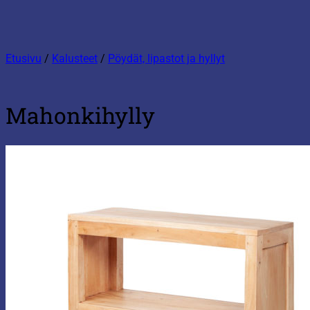
Etusivu
/
Kalusteet
/
Pöydät, lipastot ja hyllyt
Mahonkihylly