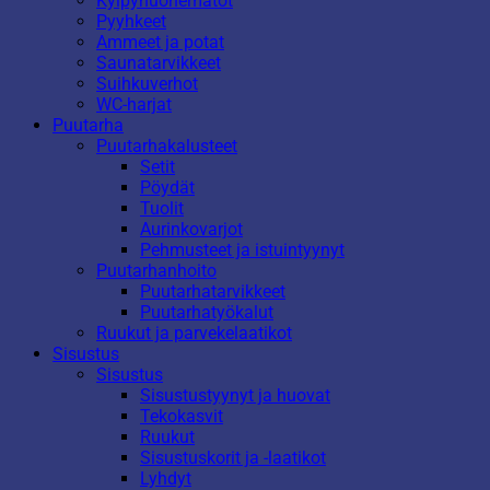
Kylpyhuonematot
Pyyhkeet
Ammeet ja potat
Saunatarvikkeet
Suihkuverhot
WC-harjat
Puutarha
Puutarhakalusteet
Setit
Pöydät
Tuolit
Aurinkovarjot
Pehmusteet ja istuintyynyt
Puutarhanhoito
Puutarhatarvikkeet
Puutarhatyökalut
Ruukut ja parvekelaatikot
Sisustus
Sisustus
Sisustustyynyt ja huovat
Tekokasvit
Ruukut
Sisustuskorit ja -laatikot
Lyhdyt