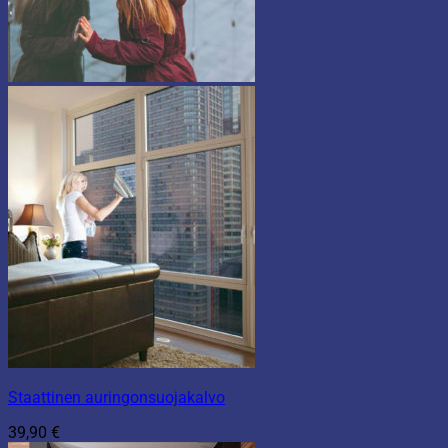
Staattinen auringonsuojakalvo
39,90
€