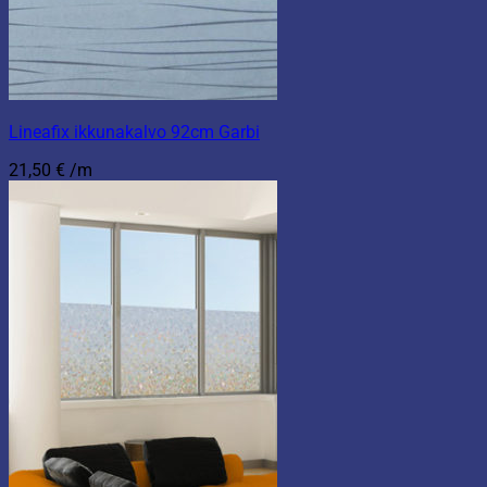
Lineafix ikkunakalvo 92cm Garbi
21,50
€
/m