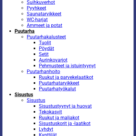
Suihkuverhot
Pyyhkeet
Saunatarvikkeet
WC-harjat
Ammeet ja potat
Puutarha
Puutarhakalusteet
Tuolit
Pöydät
Setit
Aurinkovarjot
Pehmusteet ja istuintyynyt
Puutarhanhoito
Ruukut ja parvekelaatikot
Puutarhatarvikkeet
Puutarhatyökalut
Sisustus
Sisustus
Sisustustyynyt ja huovat
Tekokasvit
Ruukut ja maljakot
Sisustuskorit ja -laatikot
Lyhdyt
Kynttilät