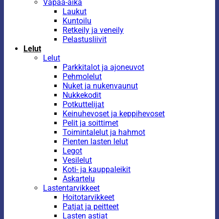
Vapaa-aika
Laukut
Kuntoilu
Retkeily ja veneily
Pelastusliivit
Lelut
Lelut
Parkkitalot ja ajoneuvot
Pehmolelut
Nuket ja nukenvaunut
Nukkekodit
Potkuttelijat
Keinuhevoset ja keppihevoset
Pelit ja soittimet
Toimintalelut ja hahmot
Pienten lasten lelut
Legot
Vesilelut
Koti- ja kauppaleikit
Askartelu
Lastentarvikkeet
Hoitotarvikkeet
Patjat ja peitteet
Lasten astiat