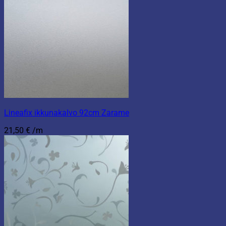
Lineafix ikkunakalvo 92cm Zarame
21,50
€
/m