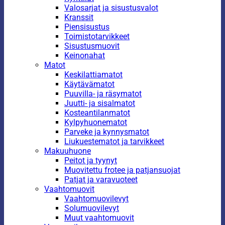
Valosarjat ja sisustusvalot
Kranssit
Piensisustus
Toimistotarvikkeet
Sisustusmuovit
Keinonahat
Matot
Keskilattiamatot
Käytävämatot
Puuvilla- ja räsymatot
Juutti- ja sisalmatot
Kosteantilanmatot
Kylpyhuonematot
Parveke ja kynnysmatot
Liukuestematot ja tarvikkeet
Makuuhuone
Peitot ja tyynyt
Muovitettu frotee ja patjansuojat
Patjat ja varavuoteet
Vaahtomuovit
Vaahtomuovilevyt
Solumuovilevyt
Muut vaahtomuovit