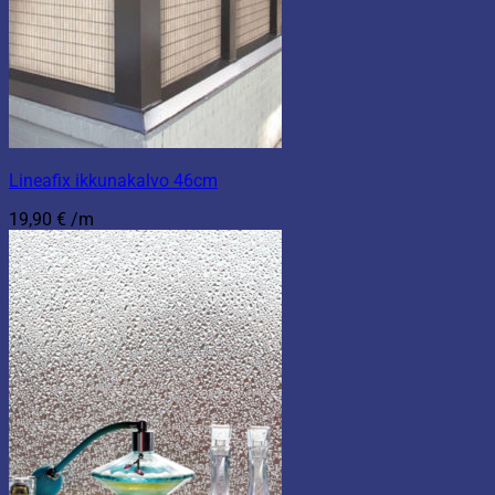
Lineafix ikkunakalvo 46cm
19,90
€
/m