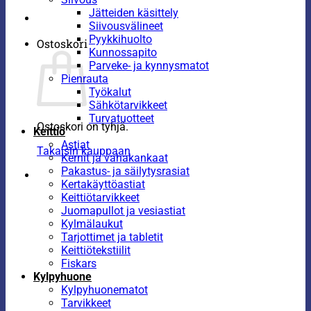
Jätteiden käsittely
Siivousvälineet
Pyykkihuolto
Ostoskori
Kunnossapito
Parveke- ja kynnysmatot
Pienrauta
Työkalut
Sähkötarvikkeet
Turvatuotteet
Ostoskori on tyhjä.
Keittiö
Astiat
Takaisin kauppaan
Kernit ja vahakankaat
Pakastus- ja säilytysrasiat
Kertakäyttöastiat
Keittiötarvikkeet
Juomapullot ja vesiastiat
Kylmälaukut
Tarjottimet ja tabletit
Keittiötekstiilit
Fiskars
Kylpyhuone
Kylpyhuonematot
Tarvikkeet