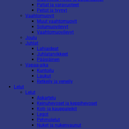
Patjat ja varavuoteet
Peitot ja tyynyt
Vaahtomuovit
Muut vaahtomuovit
Solumuovilevyt
Vaahtomuovilevyt
Joulu
Juhlat
Lahjaideat
Juhlatarvikkeet
Pääsiäinen
Vapaa-aika
Kuntoilu
Laukut
Retkeily ja veneily
Lelut
Lelut
Askartelu
Keinuhevoset ja keppihevoset
Koti- ja kauppaleikit
Legot
Pehmolelut
Nuket ja nukenvaunut