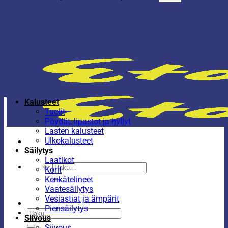
Kalusteet
Tuolit
Pöydät, lipastot ja hyllyt
Lasten kalusteet
Ulkokalusteet
Säilytys
Laatikot
Etsi:
Korit
Kenkätelineet
Vaatesäilytys
Vesiastiat ja ämpärit
Piensäilytys
Etsi:
Siivous
Siivous