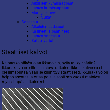
Aikuisten kumisaappaat
Lasten kumisaappaat
Muut jalkineet
Sukat
Sadeasut
Aikuisten sadeasut
Käsineet ja päähineet
Lasten sadeasut
Sateenvarjot
Staattiset kalvot
Kaipaatko näkösuojaa ikkunoihin, oviin tai kylppäriin?
Ikkunakalvo on silloin loistava ratkaisu. Ikkunakalvossa ei
ole liimapintaa, vaan se kiinnittyy staattisesti. Ikkunakalvo on
helppo asentaa ja ottaa pois ja sopii sen vuoksi mainiosti
myös tilapäisratkaisuksi.