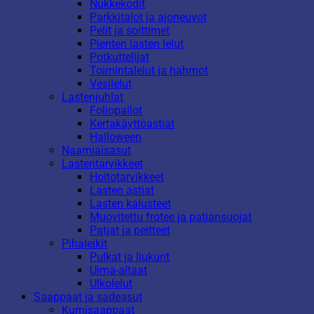
Nukkekodit
Parkkitalot ja ajoneuvot
Pelit ja soittimet
Pienten lasten lelut
Potkuttelijat
Toimintalelut ja hahmot
Vesilelut
Lastenjuhlat
Foliopallot
Kertakäyttöastiat
Halloween
Naamiaisasut
Lastentarvikkeet
Hoitotarvikkeet
Lasten astiat
Lasten kalusteet
Muovitettu frotee ja patjansuojat
Patjat ja peitteet
Pihaleikit
Pulkat ja liukurit
Uima-altaat
Ulkolelut
Saappaat ja sadeasut
Kumisaappaat