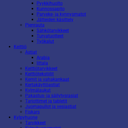
Pyykkihuolto
Kunnossapito
Parveke- ja kynnysmatot
Jätteiden käsittely
Pienrauta
Sähkötarvikkeet
Turvatuotteet
Työkalut
Keittiö
Astiat
Arabia
Iittala
Keittiötarvikkeet
Keittiötekstiilit
Kernit ja vahakankaat
Kertakäyttöastiat
Kylmälaukut
Pakastus- ja säilytysrasiat
Tarjottimet ja tabletit
Juomapullot ja vesiastiat
Fiskars
Kylpyhuone
Tarvikkeet