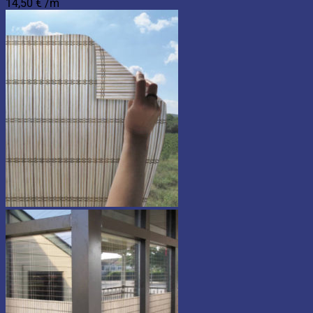
14,50
€
/m