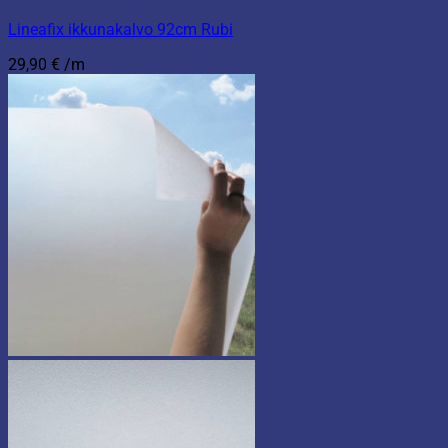
Lineafix ikkunakalvo 92cm Rubi
29,90
€
/m