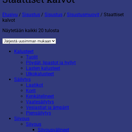
Etusivu
/
Sisustus
/
Sisustus
/
Sisustusmuovit
/
Staattiset
kalvot
Sorted
Näytetään kaikki 20 tulosta
by
latest
Kalusteet
Tuolit
Pöydät, lipastot ja hyllyt
Lasten kalusteet
Ulkokalusteet
Säilytys
Laatikot
Korit
Kenkätelineet
Vaatesäilytys
Vesiastiat ja ämpärit
Piensäilytys
Siivous
Siivous
Siivousvälineet