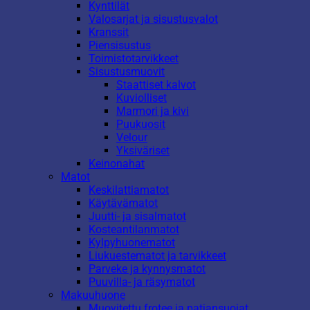
Kynttilät
Valosarjat ja sisustusvalot
Kranssit
Piensisustus
Toimistotarvikkeet
Sisustusmuovit
Staattiset kalvot
Kuviolliset
Marmori ja kivi
Puukuosit
Velour
Yksiväriset
Keinonahat
Matot
Keskilattiamatot
Käytävämatot
Juutti- ja sisalmatot
Kosteantilanmatot
Kylpyhuonematot
Liukuestematot ja tarvikkeet
Parveke ja kynnysmatot
Puuvilla- ja räsymatot
Makuuhuone
Muovitettu frotee ja patjansuojat