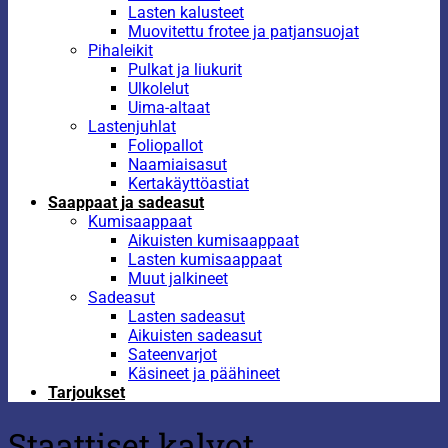
Lasten kalusteet
Muovitettu frotee ja patjansuojat
Pihaleikit
Pulkat ja liukurit
Ulkolelut
Uima-altaat
Lastenjuhlat
Foliopallot
Naamiaisasut
Kertakäyttöastiat
Saappaat ja sadeasut
Kumisaappaat
Aikuisten kumisaappaat
Lasten kumisaappaat
Muut jalkineet
Sadeasut
Lasten sadeasut
Aikuisten sadeasut
Sateenvarjot
Käsineet ja päähineet
Tarjoukset
Staattiset kalvot