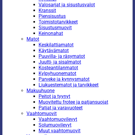
Valosarjat ja sisustusvalot
Kranssit
Piensisustus
Toimistotarvikkeet
Sisustusmuovit
Keinonahat
Matot
Keskilattiamatot
Käytävämatot
Puuvilla- ja räsymatot
Juutti- ja sisalmatot
Kosteantilanmatot
Kylpyhuonematot
Parveke ja kynnysmatot
Liukuestematot ja tarvikkeet
Makuuhuone
Peitot ja tyynyt
Muovitettu frotee ja patjansuojat
Patjat ja varavuoteet
Vaahtomuovit
Vaahtomuovilevyt
Solumuovilevyt
Muut vaahtomuovit