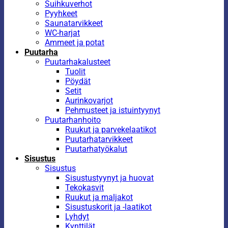
Suihkuverhot
Pyyhkeet
Saunatarvikkeet
WC-harjat
Ammeet ja potat
Puutarha
Puutarhakalusteet
Tuolit
Pöydät
Setit
Aurinkovarjot
Pehmusteet ja istuintyynyt
Puutarhanhoito
Ruukut ja parvekelaatikot
Puutarhatarvikkeet
Puutarhatyökalut
Sisustus
Sisustus
Sisustustyynyt ja huovat
Tekokasvit
Ruukut ja maljakot
Sisustuskorit ja -laatikot
Lyhdyt
Kynttilät