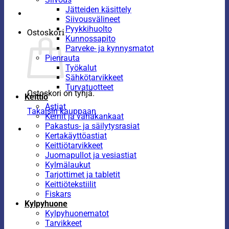
Jätteiden käsittely
Siivousvälineet
Pyykkihuolto
Ostoskori
Kunnossapito
Parveke- ja kynnysmatot
Pienrauta
Työkalut
Sähkötarvikkeet
Turvatuotteet
Ostoskori on tyhjä.
Keittiö
Astiat
Takaisin kauppaan
Kernit ja vahakankaat
Pakastus- ja säilytysrasiat
Kertakäyttöastiat
Keittiötarvikkeet
Juomapullot ja vesiastiat
Kylmälaukut
Tarjottimet ja tabletit
Keittiötekstiilit
Fiskars
Kylpyhuone
Kylpyhuonematot
Tarvikkeet