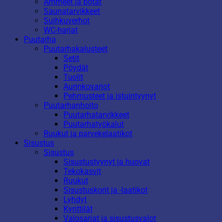
Ammeet ja potat
Saunatarvikkeet
Suihkuverhot
WC-harjat
Puutarha
Puutarhakalusteet
Setit
Pöydät
Tuolit
Aurinkovarjot
Pehmusteet ja istuintyynyt
Puutarhanhoito
Puutarhatarvikkeet
Puutarhatyökalut
Ruukut ja parvekelaatikot
Sisustus
Sisustus
Sisustustyynyt ja huovat
Tekokasvit
Ruukut
Sisustuskorit ja -laatikot
Lyhdyt
Kynttilät
Valosarjat ja sisustusvalot