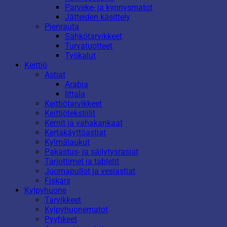
Parveke- ja kynnysmatot
Jätteiden käsittely
Pienrauta
Sähkötarvikkeet
Turvatuotteet
Työkalut
Keittiö
Astiat
Arabia
Iittala
Keittiötarvikkeet
Keittiötekstiilit
Kernit ja vahakankaat
Kertakäyttöastiat
Kylmälaukut
Pakastus- ja säilytysrasiat
Tarjottimet ja tabletit
Juomapullot ja vesiastiat
Fiskars
Kylpyhuone
Tarvikkeet
Kylpyhuonematot
Pyyhkeet