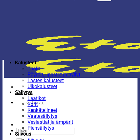
Kalusteet
Tuolit
Pöydät, lipastot ja hyllyt
Lasten kalusteet
Ulkokalusteet
Säilytys
Laatikot
Etsi:
Korit
Kenkätelineet
Vaatesäilytys
Vesiastiat ja ämpärit
Piensäilytys
Etsi:
Siivous
Siivous