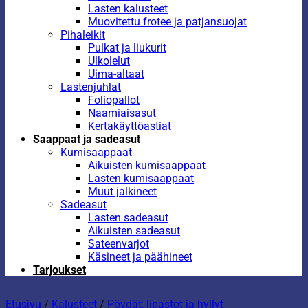
Lasten kalusteet
Muovitettu frotee ja patjansuojat
Pihaleikit
Pulkat ja liukurit
Ulkolelut
Uima-altaat
Lastenjuhlat
Foliopallot
Naamiaisasut
Kertakäyttöastiat
Saappaat ja sadeasut
Kumisaappaat
Aikuisten kumisaappaat
Lasten kumisaappaat
Muut jalkineet
Sadeasut
Lasten sadeasut
Aikuisten sadeasut
Sateenvarjot
Käsineet ja päähineet
Tarjoukset
Etusivu
/
Kalusteet
/
Pöydät, lipastot ja hyllyt