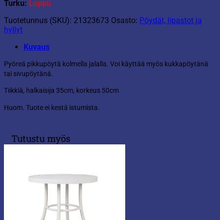
Turku:
Loppu
Tuotetunnus (SKU):
21323673
Osasto:
Pöydät, lipastot ja
hyllyt
Kuvaus
Pyöreä pikkupöytä kolmella jalalla. Voi käyttää myös kukkapöytänä
tai sivupöytänä.
Tiikkiä, halkaisija 35cm, korkeus 50cm
Huom. Tuote ei kestä istumista.
Tutustu myös