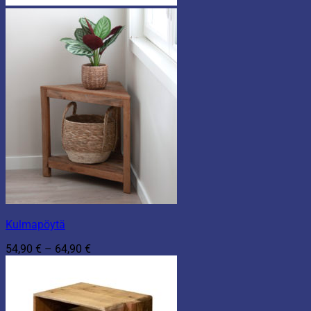
Kulmapöytä
Hintaluokka:
54,90
€
–
64,90
€
54,90 €
-
64,90 €