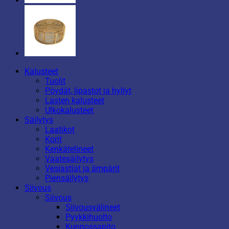
Kalusteet
Tuolit
Pöydät, lipastot ja hyllyt
Lasten kalusteet
Ulkokalusteet
Säilytys
Laatikot
Korit
Kenkätelineet
Vaatesäilytys
Vesiastiat ja ämpärit
Piensäilytys
Siivous
Siivous
Siivousvälineet
Pyykkihuolto
Kunnossapito