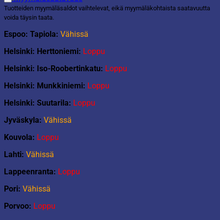
Tuotteiden myymäläsaldot vaihtelevat, eikä myymäläkohtaista saatavuutta
voida täysin taata.
Espoo: Tapiola:
Vähissä
Helsinki: Herttoniemi:
Loppu
Helsinki: Iso-Roobertinkatu:
Loppu
Helsinki: Munkkiniemi:
Loppu
Helsinki: Suutarila:
Loppu
Jyväskyla:
Vähissä
Kouvola:
Loppu
Lahti:
Vähissä
Lappeenranta:
Loppu
Pori:
Vähissä
Porvoo:
Loppu