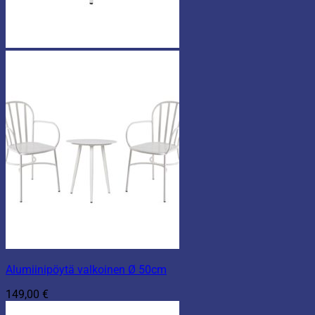
Alumiinipöytä valkoinen Ø 50cm
149,00
€