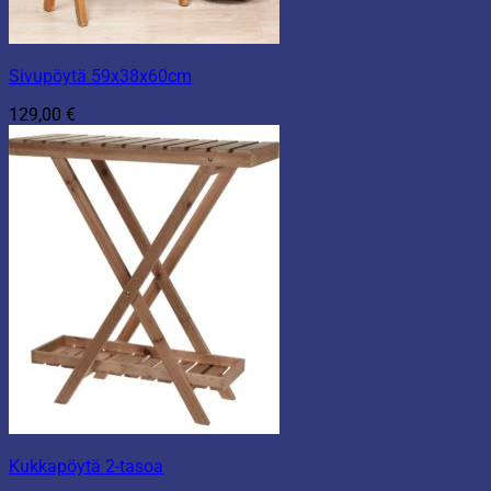
Sivupöytä 59x38x60cm
129,00
€
Kukkapöytä 2-tasoa