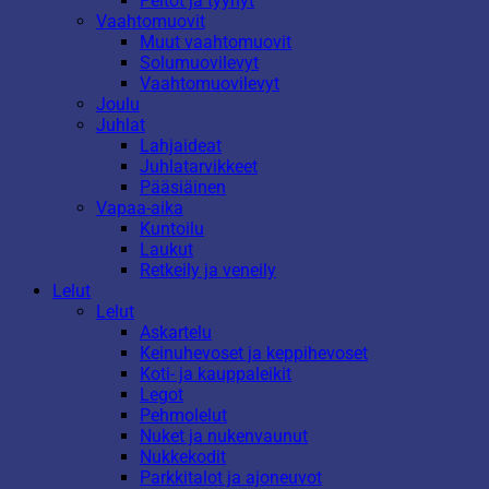
Peitot ja tyynyt
Vaahtomuovit
Muut vaahtomuovit
Solumuovilevyt
Vaahtomuovilevyt
Joulu
Juhlat
Lahjaideat
Juhlatarvikkeet
Pääsiäinen
Vapaa-aika
Kuntoilu
Laukut
Retkeily ja veneily
Lelut
Lelut
Askartelu
Keinuhevoset ja keppihevoset
Koti- ja kauppaleikit
Legot
Pehmolelut
Nuket ja nukenvaunut
Nukkekodit
Parkkitalot ja ajoneuvot