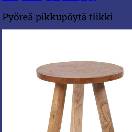
Pyöreä pikkupöytä tiikki