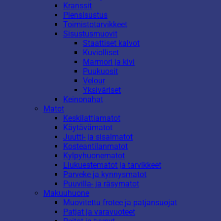
Kranssit
Piensisustus
Toimistotarvikkeet
Sisustusmuovit
Staattiset kalvot
Kuviolliset
Marmori ja kivi
Puukuosit
Velour
Yksiväriset
Keinonahat
Matot
Keskilattiamatot
Käytävämatot
Juutti- ja sisalmatot
Kosteantilanmatot
Kylpyhuonematot
Liukuestematot ja tarvikkeet
Parveke ja kynnysmatot
Puuvilla- ja räsymatot
Makuuhuone
Muovitettu frotee ja patjansuojat
Patjat ja varavuoteet