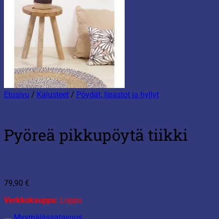
Etusivu
/
Kalusteet
/
Pöydät, lipastot ja hyllyt
Pyöreä pikkupöytä tiikki
79,90
€
Verkkokauppa:
Loppu
Myymäläsaatavuus