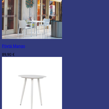
Pöytä Mango
89,90
€