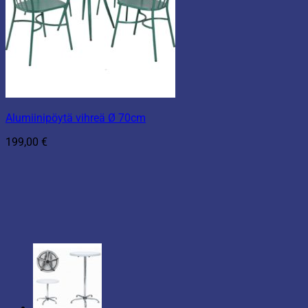
Alumiinipöytä vihreä Ø 70cm
199,00
€