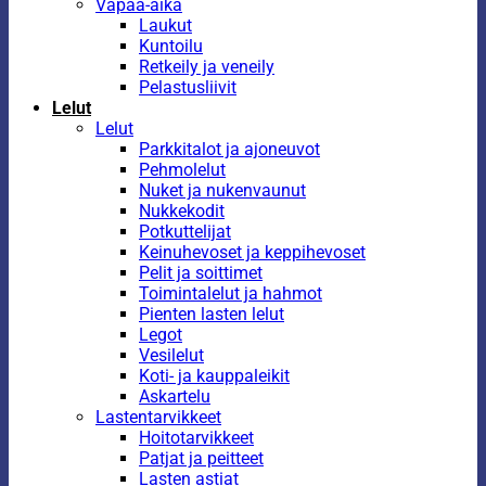
Vapaa-aika
Laukut
Kuntoilu
Retkeily ja veneily
Pelastusliivit
Lelut
Lelut
Parkkitalot ja ajoneuvot
Pehmolelut
Nuket ja nukenvaunut
Nukkekodit
Potkuttelijat
Keinuhevoset ja keppihevoset
Pelit ja soittimet
Toimintalelut ja hahmot
Pienten lasten lelut
Legot
Vesilelut
Koti- ja kauppaleikit
Askartelu
Lastentarvikkeet
Hoitotarvikkeet
Patjat ja peitteet
Lasten astiat