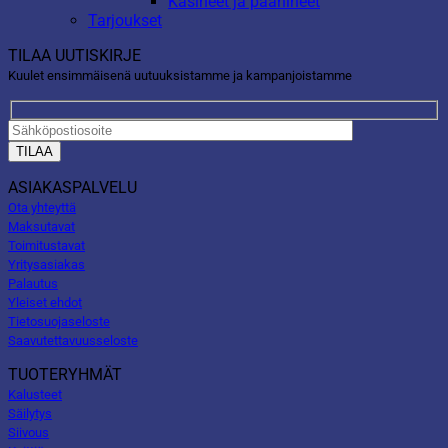
Käsineet ja päähineet
Tarjoukset
TILAA UUTISKIRJE
Kuulet ensimmäisenä uutuuksistamme ja kampanjoistamme
ASIAKASPALVELU
Ota yhteyttä
Maksutavat
Toimitustavat
Yritysasiakas
Palautus
Yleiset ehdot
Tietosuojaseloste
Saavutettavuusseloste
TUOTERYHMÄT
Kalusteet
Säilytys
Siivous