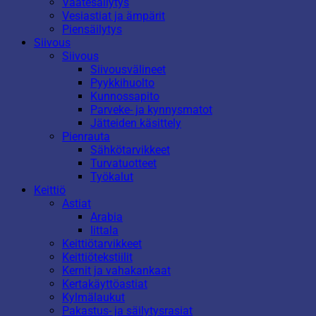
Vaatesäilytys
Vesiastiat ja ämpärit
Piensäilytys
Siivous
Siivous
Siivousvälineet
Pyykkihuolto
Kunnossapito
Parveke- ja kynnysmatot
Jätteiden käsittely
Pienrauta
Sähkötarvikkeet
Turvatuotteet
Työkalut
Keittiö
Astiat
Arabia
Iittala
Keittiötarvikkeet
Keittiötekstiilit
Kernit ja vahakankaat
Kertakäyttöastiat
Kylmälaukut
Pakastus- ja säilytysrasiat