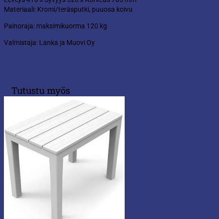
Materiaali: Kromi/teräsputki, puuosa koivu
Painoraja: maksimikuorma 120 kg
Valmistaja: Lanka ja Muovi Oy
Tutustu myös