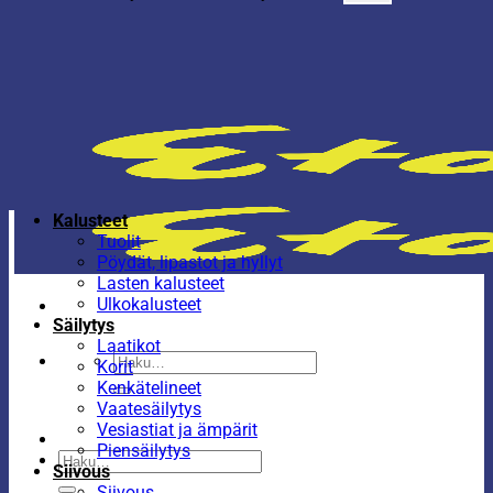
Kalusteet
Tuolit
Pöydät, lipastot ja hyllyt
Lasten kalusteet
Ulkokalusteet
Säilytys
Laatikot
Etsi:
Korit
Kenkätelineet
Vaatesäilytys
Vesiastiat ja ämpärit
Piensäilytys
Etsi:
Siivous
Siivous