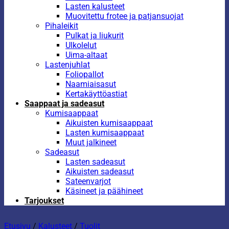
Lasten kalusteet
Muovitettu frotee ja patjansuojat
Pihaleikit
Pulkat ja liukurit
Ulkolelut
Uima-altaat
Lastenjuhlat
Foliopallot
Naamiaisasut
Kertakäyttöastiat
Saappaat ja sadeasut
Kumisaappaat
Aikuisten kumisaappaat
Lasten kumisaappaat
Muut jalkineet
Sadeasut
Lasten sadeasut
Aikuisten sadeasut
Sateenvarjot
Käsineet ja päähineet
Tarjoukset
Etusivu
/
Kalusteet
/
Tuolit