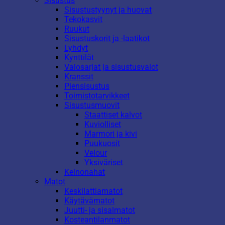
Sisustus
Sisustustyynyt ja huovat
Tekokasvit
Ruukut
Sisustuskorit ja -laatikot
Lyhdyt
Kynttilät
Valosarjat ja sisustusvalot
Kranssit
Piensisustus
Toimistotarvikkeet
Sisustusmuovit
Staattiset kalvot
Kuviolliset
Marmori ja kivi
Puukuosit
Velour
Yksiväriset
Keinonahat
Matot
Keskilattiamatot
Käytävämatot
Juutti- ja sisalmatot
Kosteantilanmatot