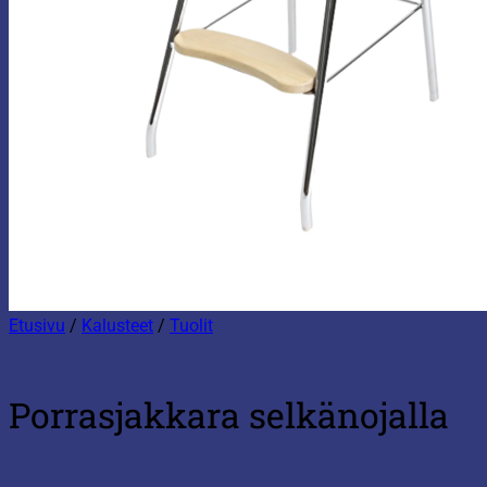
Etusivu
/
Kalusteet
/
Tuolit
Porrasjakkara selkänojalla