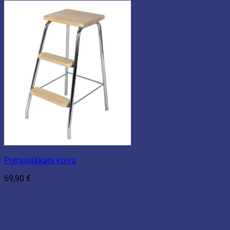
Porrasjakkara koivu
69,90
€