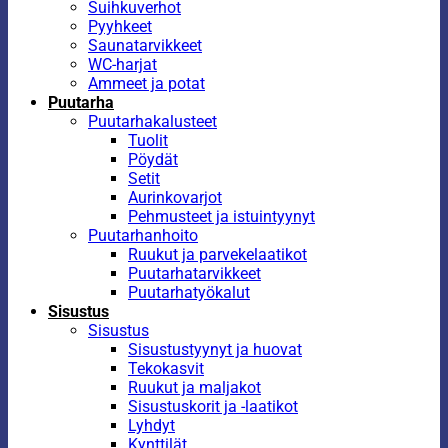
Suihkuverhot
Pyyhkeet
Saunatarvikkeet
WC-harjat
Ammeet ja potat
Puutarha
Puutarhakalusteet
Tuolit
Pöydät
Setit
Aurinkovarjot
Pehmusteet ja istuintyynyt
Puutarhanhoito
Ruukut ja parvekelaatikot
Puutarhatarvikkeet
Puutarhatyökalut
Sisustus
Sisustus
Sisustustyynyt ja huovat
Tekokasvit
Ruukut ja maljakot
Sisustuskorit ja -laatikot
Lyhdyt
Kynttilät