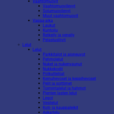
Vaahtomuovit
Vaahtomuovilevyt
Solumuovilevyt
Muut vaahtomuovit
Vapaa-aika
Laukut
Kuntoilu
Retkeily ja veneily
Pelastusliivit
Lelut
Lelut
Parkkitalot ja ajoneuvot
Pehmolelut
Nuket ja nukenvaunut
Nukkekodit
Potkuttelijat
Keinuhevoset ja keppihevoset
Pelit ja soittimet
Toimintalelut ja hahmot
Pienten lasten lelut
Legot
Vesilelut
Koti- ja kauppaleikit
Askartelu