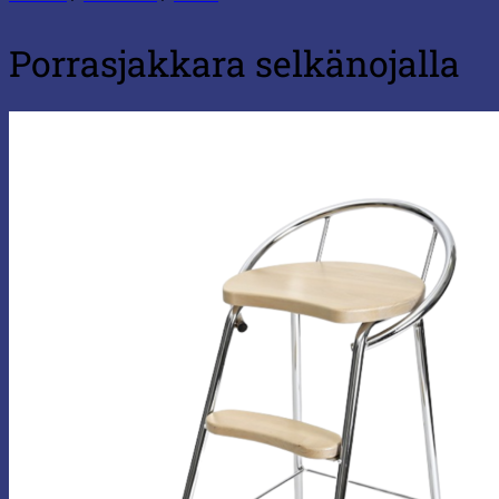
Porrasjakkara selkänojalla