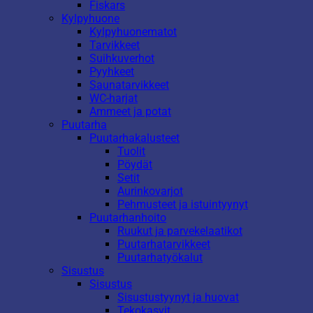
Fiskars
Kylpyhuone
Kylpyhuonematot
Tarvikkeet
Suihkuverhot
Pyyhkeet
Saunatarvikkeet
WC-harjat
Ammeet ja potat
Puutarha
Puutarhakalusteet
Tuolit
Pöydät
Setit
Aurinkovarjot
Pehmusteet ja istuintyynyt
Puutarhanhoito
Ruukut ja parvekelaatikot
Puutarhatarvikkeet
Puutarhatyökalut
Sisustus
Sisustus
Sisustustyynyt ja huovat
Tekokasvit