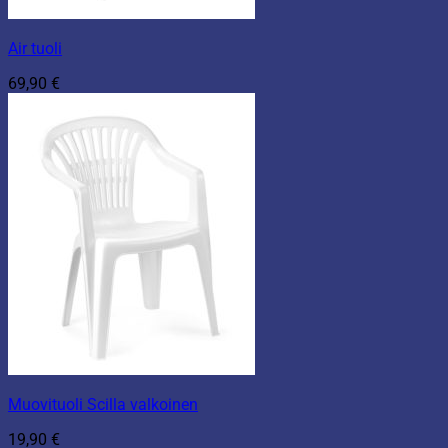
Air tuoli
69,90
€
Muovituoli Scilla valkoinen
19,90
€