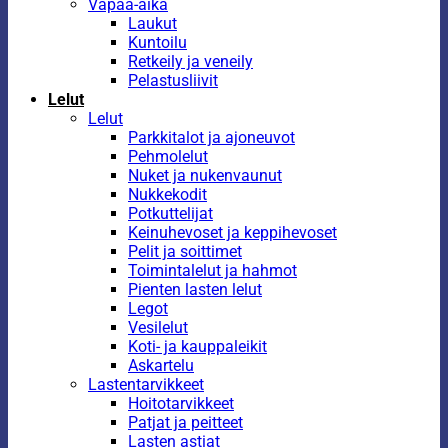
Vapaa-aika
Laukut
Kuntoilu
Retkeily ja veneily
Pelastusliivit
Lelut
Lelut
Parkkitalot ja ajoneuvot
Pehmolelut
Nuket ja nukenvaunut
Nukkekodit
Potkuttelijat
Keinuhevoset ja keppihevoset
Pelit ja soittimet
Toimintalelut ja hahmot
Pienten lasten lelut
Legot
Vesilelut
Koti- ja kauppaleikit
Askartelu
Lastentarvikkeet
Hoitotarvikkeet
Patjat ja peitteet
Lasten astiat