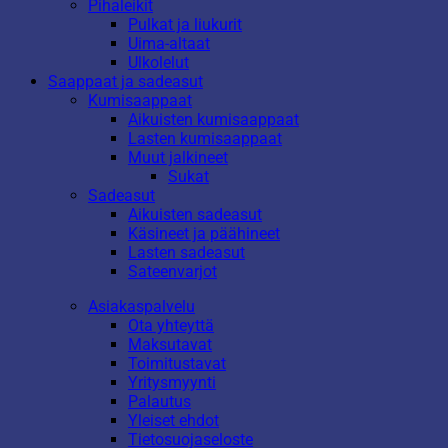
Pihaleikit
Pulkat ja liukurit
Uima-altaat
Ulkolelut
Saappaat ja sadeasut
Kumisaappaat
Aikuisten kumisaappaat
Lasten kumisaappaat
Muut jalkineet
Sukat
Sadeasut
Aikuisten sadeasut
Käsineet ja päähineet
Lasten sadeasut
Sateenvarjot
Asiakaspalvelu
Ota yhteyttä
Maksutavat
Toimitustavat
Yritysmyynti
Palautus
Yleiset ehdot
Tietosuojaseloste