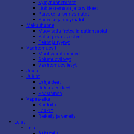
Kylpyhuonematot
Liukuestematot ja tarvikkeet
Parveke ja kynnysmatot
Puuvilla- ja räsymatot
Makuuhuone
Muovitettu frotee ja patjansuojat
Patjat ja varavuoteet
Peitot ja tyynyt
Vaahtomuovit
Muut vaahtomuovit
Solumuovilevyt
Vaahtomuovilevyt
Joulu
Juhlat
Lahjaideat
Juhlatarvikkeet
Pääsiäinen
Vapaa-aika
Kuntoilu
Laukut
Retkeily ja veneily
Lelut
Lelut
Askartelu