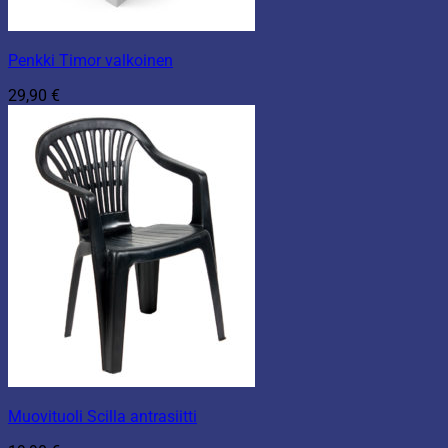
Penkki Timor valkoinen
29,90
€
Muovituoli Scilla antrasiitti