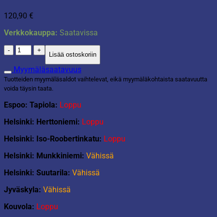
120,90
€
Verkkokauppa:
Saatavissa
Porrasjakkara
Lisää ostoskoriin
selkänojalla
määrä
Myymäläsaatavuus
Tuotteiden myymäläsaldot vaihtelevat, eikä myymäläkohtaista saatavuutta
voida täysin taata.
Espoo: Tapiola:
Loppu
Helsinki: Herttoniemi:
Loppu
Helsinki: Iso-Roobertinkatu:
Loppu
Helsinki: Munkkiniemi:
Vähissä
Helsinki: Suutarila:
Vähissä
Jyväskyla:
Vähissä
Kouvola:
Loppu