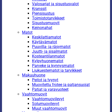
Valosarjat ja sisustusvalot
Kranssit
Piensisustus
Toimistotarvikkeet
Sisustusmuovit
Keinonahat
Matot
Keskilattiamatot
Käytävämatot
Puuvilla- ja räsymatot
Juutti- ja sisalmatot
Kosteantilanmatot
Kylpyhuonematot
Parveke ja kynnysmatot
Liukuestematot ja tarvikkeet
Makuuhuone
Peitot ja tyynyt
Muovitettu frotee ja patjansuojat
Patjat ja varavuoteet
Vaahtomuovit
Vaahtomuovilevyt
Solumuovilevyt
Muut vaahtomuovit