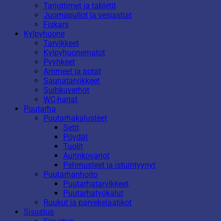
Tarjottimet ja tabletit
Juomapullot ja vesiastiat
Fiskars
Kylpyhuone
Tarvikkeet
Kylpyhuonematot
Pyyhkeet
Ammeet ja potat
Saunatarvikkeet
Suihkuverhot
WC-harjat
Puutarha
Puutarhakalusteet
Setit
Pöydät
Tuolit
Aurinkovarjot
Pehmusteet ja istuintyynyt
Puutarhanhoito
Puutarhatarvikkeet
Puutarhatyökalut
Ruukut ja parvekelaatikot
Sisustus