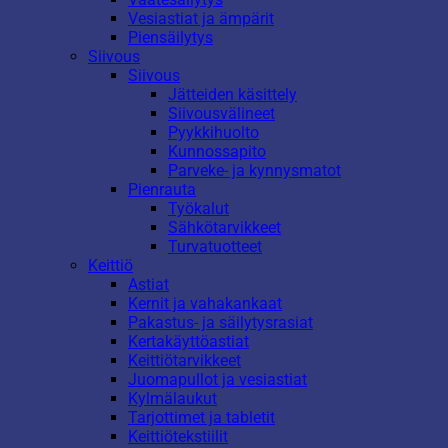
Vesiastiat ja ämpärit
Piensäilytys
Siivous
Siivous
Jätteiden käsittely
Siivousvälineet
Pyykkihuolto
Kunnossapito
Parveke- ja kynnysmatot
Pienrauta
Työkalut
Sähkötarvikkeet
Turvatuotteet
Keittiö
Astiat
Kernit ja vahakankaat
Pakastus- ja säilytysrasiat
Kertakäyttöastiat
Keittiötarvikkeet
Juomapullot ja vesiastiat
Kylmälaukut
Tarjottimet ja tabletit
Keittiötekstiilit