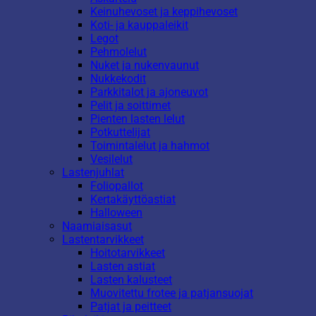
Keinuhevoset ja keppihevoset
Koti- ja kauppaleikit
Legot
Pehmolelut
Nuket ja nukenvaunut
Nukkekodit
Parkkitalot ja ajoneuvot
Pelit ja soittimet
Pienten lasten lelut
Potkuttelijat
Toimintalelut ja hahmot
Vesilelut
Lastenjuhlat
Foliopallot
Kertakäyttöastiat
Halloween
Naamiaisasut
Lastentarvikkeet
Hoitotarvikkeet
Lasten astiat
Lasten kalusteet
Muovitettu frotee ja patjansuojat
Patjat ja peitteet