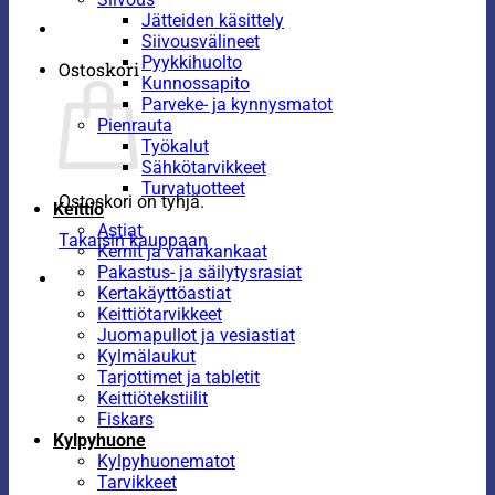
Jätteiden käsittely
Siivousvälineet
Pyykkihuolto
Ostoskori
Kunnossapito
Parveke- ja kynnysmatot
Pienrauta
Työkalut
Sähkötarvikkeet
Turvatuotteet
Ostoskori on tyhjä.
Keittiö
Astiat
Takaisin kauppaan
Kernit ja vahakankaat
Pakastus- ja säilytysrasiat
Kertakäyttöastiat
Keittiötarvikkeet
Juomapullot ja vesiastiat
Kylmälaukut
Tarjottimet ja tabletit
Keittiötekstiilit
Fiskars
Kylpyhuone
Kylpyhuonematot
Tarvikkeet