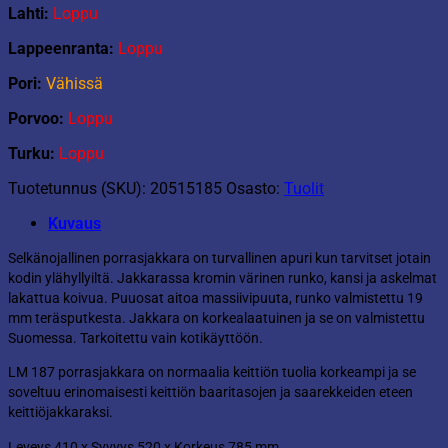
Lahti:
Loppu
Lappeenranta:
Loppu
Pori:
Vähissä
Porvoo:
Loppu
Turku:
Loppu
Tuotetunnus (SKU):
20515185
Osasto:
Tuolit
Kuvaus
Selkänojallinen porrasjakkara on turvallinen apuri kun tarvitset jotain
kodin ylähyllyiltä. Jakkarassa kromin värinen runko, kansi ja askelmat
lakattua koivua. Puuosat aitoa massiivipuuta, runko valmistettu 19
mm teräsputkesta. Jakkara on korkealaatuinen ja se on valmistettu
Suomessa. Tarkoitettu vain kotikäyttöön.
LM 187 porrasjakkara on normaalia keittiön tuolia korkeampi ja se
soveltuu erinomaisesti keittiön baaritasojen ja saarekkeiden eteen
keittiöjakkaraksi.
Leveys 410 x Syvyys 520 x Korkeus 785 mm