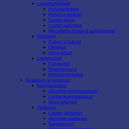
Lastentarvikkeet
Hoitotarvikkeet
Patjat ja peitteet
Lasten astiat
Lasten kalusteet
Muovitettu frotee ja patjansuojat
Pihaleikit
Pulkat ja liukurit
Ulkolelut
Uima-altaat
Lastenjuhlat
Foliopallot
Naamiaisasut
Kertakäyttöastiat
Saappaat ja sadeasut
Kumisaappaat
Aikuisten kumisaappaat
Lasten kumisaappaat
Muut jalkineet
Sadeasut
Lasten sadeasut
Aikuisten sadeasut
Sateenvarjot