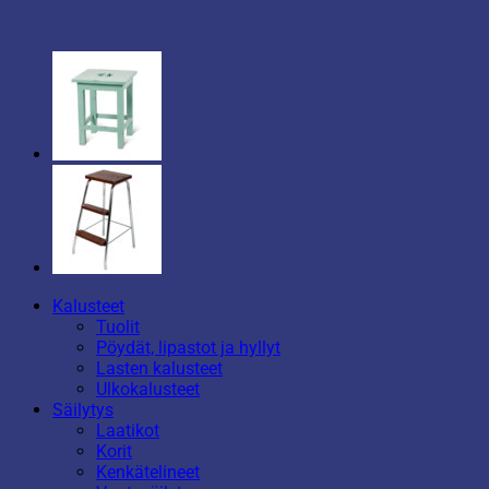
Kalusteet
Tuolit
Pöydät, lipastot ja hyllyt
Lasten kalusteet
Ulkokalusteet
Säilytys
Laatikot
Korit
Kenkätelineet