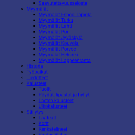
Saavutettavuusseloste
Myymälät
Myymälät Espoo Tapiola
Myymälät Turku
Myymälät Lahti
Myymälät Pori
Myymälät Jyväskylä
Myymälät Kouvola
Myymälät Porvoo
Myymälät Helsinki
Myymälät Lappeenranta
Historia
Työpaikat
Tiedotteet
Kalusteet
Tuolit
Pöydät, lipastot ja hyllyt
Lasten kalusteet
Ulkokalusteet
Säilytys
Laatikot
Korit
Kenkätelineet
Vaatesäilytys