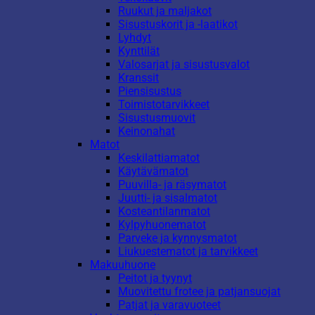
Ruukut ja maljakot
Sisustuskorit ja -laatikot
Lyhdyt
Kynttilät
Valosarjat ja sisustusvalot
Kranssit
Piensisustus
Toimistotarvikkeet
Sisustusmuovit
Keinonahat
Matot
Keskilattiamatot
Käytävämatot
Puuvilla- ja räsymatot
Juutti- ja sisalmatot
Kosteantilanmatot
Kylpyhuonematot
Parveke ja kynnysmatot
Liukuestematot ja tarvikkeet
Makuuhuone
Peitot ja tyynyt
Muovitettu frotee ja patjansuojat
Patjat ja varavuoteet