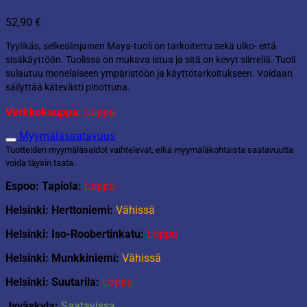
52,90
€
Tyylikäs, selkeälinjainen Maya-tuoli on tarkoitettu sekä ulko- että
sisäkäyttöön. Tuolissa on mukava istua ja sitä on kevyt siirrellä. Tuoli
sulautuu monelaiseen ympäristöön ja käyttötarkoitukseen. Voidaan
säilyttää kätevästi pinottuna.
Verkkokauppa:
Loppu
Myymäläsaatavuus
Tuotteiden myymäläsaldot vaihtelevat, eikä myymäläkohtaista saatavuutta
voida täysin taata.
Espoo: Tapiola:
Loppu
Helsinki: Herttoniemi:
Vähissä
Helsinki: Iso-Roobertinkatu:
Loppu
Helsinki: Munkkiniemi:
Vähissä
Helsinki: Suutarila:
Loppu
Jyväskyla:
Saatavissa