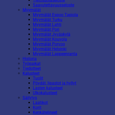
Tietosuojaseloste
Saavutettavuusseloste
Myymälät
Myymälät Espoo Tapiola
Myymälät Turku
Myymälät Lahti
Myymälät Pori
Myymälät Jyväskylä
Myymälät Kouvola
Myymälät Porvoo
Myymälät Helsinki
Myymälät Lappeenranta
Historia
Työpaikat
Tiedotteet
Kalusteet
Tuolit
Pöydät, lipastot ja hyllyt
Lasten kalusteet
Ulkokalusteet
Säilytys
Laatikot
Korit
Kenkätelineet