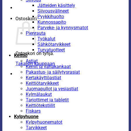
Jätteiden käsittely
Siivousvälineet
Pyykkihuolto
Ostoskori
Kunnossapito
Parveke- ja kynnysmatot
Pienrauta
Työkalut
Sähkötarvikkeet
Turvatuotteet
Ostoskori on tyhjä.
Keittiö
Astiat
Takaisin kauppaan
Kernit ja vahakankaat
Pakastus- ja säilytysrasiat
Kertakäyttöastiat
Keittiötarvikkeet
Juomapullot ja vesiastiat
Kylmälaukut
Tarjottimet ja tabletit
Keittiötekstiilit
Fiskars
Kylpyhuone
Kylpyhuonematot
Tarvikkeet