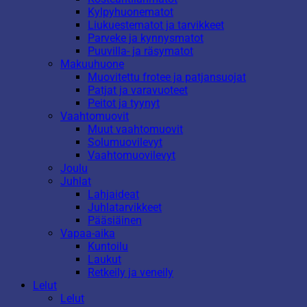
Kylpyhuonematot
Liukuestematot ja tarvikkeet
Parveke ja kynnysmatot
Puuvilla- ja räsymatot
Makuuhuone
Muovitettu frotee ja patjansuojat
Patjat ja varavuoteet
Peitot ja tyynyt
Vaahtomuovit
Muut vaahtomuovit
Solumuovilevyt
Vaahtomuovilevyt
Joulu
Juhlat
Lahjaideat
Juhlatarvikkeet
Pääsiäinen
Vapaa-aika
Kuntoilu
Laukut
Retkeily ja veneily
Lelut
Lelut