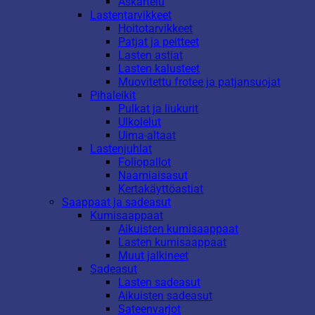
Askartelu
Lastentarvikkeet
Hoitotarvikkeet
Patjat ja peitteet
Lasten astiat
Lasten kalusteet
Muovitettu frotee ja patjansuojat
Pihaleikit
Pulkat ja liukurit
Ulkolelut
Uima-altaat
Lastenjuhlat
Foliopallot
Naamiaisasut
Kertakäyttöastiat
Saappaat ja sadeasut
Kumisaappaat
Aikuisten kumisaappaat
Lasten kumisaappaat
Muut jalkineet
Sadeasut
Lasten sadeasut
Aikuisten sadeasut
Sateenvarjot