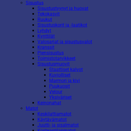
Sisustus
Sisustustyynyt ja huovat
Tekokasvit
Ruukut
Sisustuskorit ja -laatikot
Lyhdyt
Kynttilät
Valosarjat ja sisustusvalot
Kranssit
Piensisustus
Toimistotarvikkeet
Sisustusmuovit
Staattiset kalvot
Kuviolliset
Marmori ja kivi
Puukuosit
Velour
Yksiväriset
Keinonahat
Matot
Keskilattiamatot
Käytävämatot
Juutti- ja sisalmatot
Kosteantilanmatot