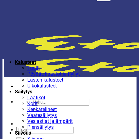
Kalusteet
Tuolit
Pöydät, lipastot ja hyllyt
Lasten kalusteet
Ulkokalusteet
Säilytys
Laatikot
Etsi:
Korit
Kenkätelineet
Vaatesäilytys
Vesiastiat ja ämpärit
Piensäilytys
Etsi:
Siivous
Siivous