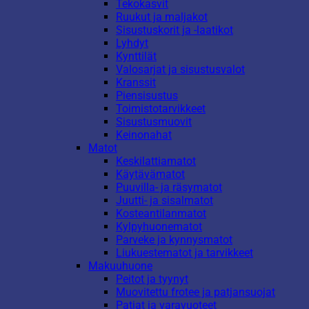
Tekokasvit
Ruukut ja maljakot
Sisustuskorit ja -laatikot
Lyhdyt
Kynttilät
Valosarjat ja sisustusvalot
Kranssit
Piensisustus
Toimistotarvikkeet
Sisustusmuovit
Keinonahat
Matot
Keskilattiamatot
Käytävämatot
Puuvilla- ja räsymatot
Juutti- ja sisalmatot
Kosteantilanmatot
Kylpyhuonematot
Parveke ja kynnysmatot
Liukuestematot ja tarvikkeet
Makuuhuone
Peitot ja tyynyt
Muovitettu frotee ja patjansuojat
Patjat ja varavuoteet