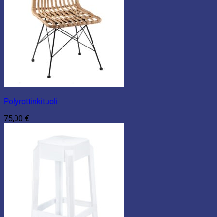
Polyrottinkituoli
75,00
€