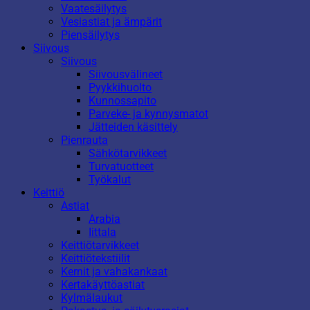
Vaatesäilytys
Vesiastiat ja ämpärit
Piensäilytys
Siivous
Siivous
Siivousvälineet
Pyykkihuolto
Kunnossapito
Parveke- ja kynnysmatot
Jätteiden käsittely
Pienrauta
Sähkötarvikkeet
Turvatuotteet
Työkalut
Keittiö
Astiat
Arabia
Iittala
Keittiötarvikkeet
Keittiötekstiilit
Kernit ja vahakankaat
Kertakäyttöastiat
Kylmälaukut