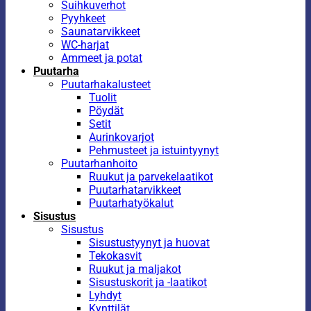
Suihkuverhot
Pyyhkeet
Saunatarvikkeet
WC-harjat
Ammeet ja potat
Puutarha
Puutarhakalusteet
Tuolit
Pöydät
Setit
Aurinkovarjot
Pehmusteet ja istuintyynyt
Puutarhanhoito
Ruukut ja parvekelaatikot
Puutarhatarvikkeet
Puutarhatyökalut
Sisustus
Sisustus
Sisustustyynyt ja huovat
Tekokasvit
Ruukut ja maljakot
Sisustuskorit ja -laatikot
Lyhdyt
Kynttilät