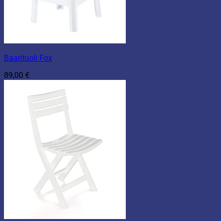
Baarituoli Fox
89,00
€