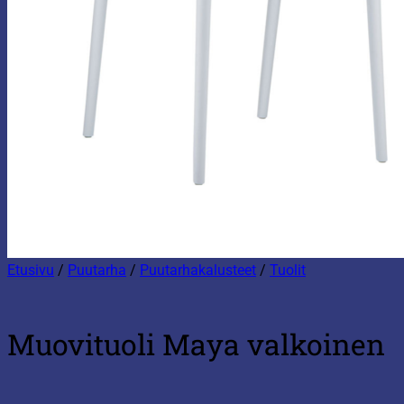
Etusivu
/
Puutarha
/
Puutarhakalusteet
/
Tuolit
Muovituoli Maya valkoinen