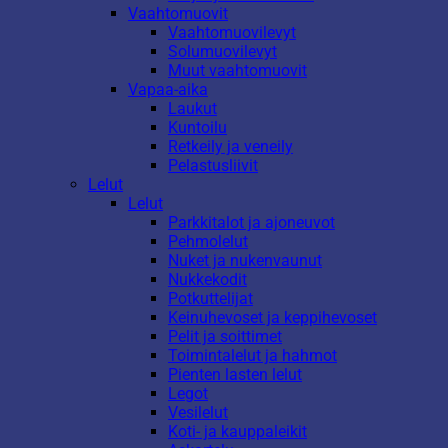
Vaahtomuovit
Vaahtomuovilevyt
Solumuovilevyt
Muut vaahtomuovit
Vapaa-aika
Laukut
Kuntoilu
Retkeily ja veneily
Pelastusliivit
Lelut
Lelut
Parkkitalot ja ajoneuvot
Pehmolelut
Nuket ja nukenvaunut
Nukkekodit
Potkuttelijat
Keinuhevoset ja keppihevoset
Pelit ja soittimet
Toimintalelut ja hahmot
Pienten lasten lelut
Legot
Vesilelut
Koti- ja kauppaleikit