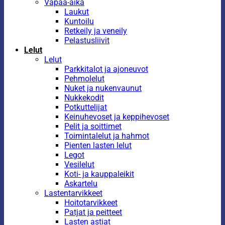
Vapaa-aika
Laukut
Kuntoilu
Retkeily ja veneily
Pelastusliivit
Lelut
Lelut
Parkkitalot ja ajoneuvot
Pehmolelut
Nuket ja nukenvaunut
Nukkekodit
Potkuttelijat
Keinuhevoset ja keppihevoset
Pelit ja soittimet
Toimintalelut ja hahmot
Pienten lasten lelut
Legot
Vesilelut
Koti- ja kauppaleikit
Askartelu
Lastentarvikkeet
Hoitotarvikkeet
Patjat ja peitteet
Lasten astiat