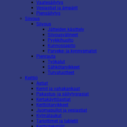
Vaatesäilytys
Vesiastiat ja ämpärit
Piensäilytys
Siivous
Siivous
Jätteiden käsittely
Siivousvälineet
Pyykkihuolto
Kunnossapito
Parveke- ja kynnysmatot
Pienrauta
Työkalut
Sähkötarvikkeet
Turvatuotteet
Keittiö
Astiat
Kernit ja vahakankaat
Pakastus- ja säilytysrasiat
Kertakäyttöastiat
Keittiötarvikkeet
Juomapullot ja vesiastiat
Kylmälaukut
Tarjottimet ja tabletit
Keittiötekstiilit