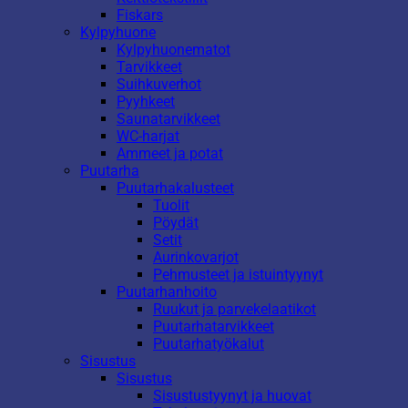
Fiskars
Kylpyhuone
Kylpyhuonematot
Tarvikkeet
Suihkuverhot
Pyyhkeet
Saunatarvikkeet
WC-harjat
Ammeet ja potat
Puutarha
Puutarhakalusteet
Tuolit
Pöydät
Setit
Aurinkovarjot
Pehmusteet ja istuintyynyt
Puutarhanhoito
Ruukut ja parvekelaatikot
Puutarhatarvikkeet
Puutarhatyökalut
Sisustus
Sisustus
Sisustustyynyt ja huovat