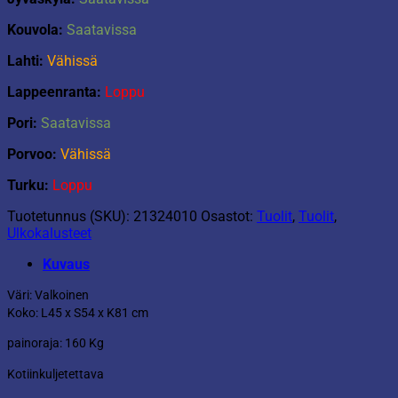
Kouvola:
Saatavissa
Lahti:
Vähissä
Lappeenranta:
Loppu
Pori:
Saatavissa
Porvoo:
Vähissä
Turku:
Loppu
Tuotetunnus (SKU):
21324010
Osastot:
Tuolit
,
Tuolit
,
Ulkokalusteet
Kuvaus
Väri: Valkoinen
Koko: L45 x S54 x K81 cm
painoraja: 160 Kg
Kotiinkuljetettava