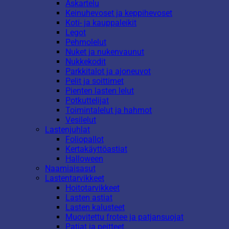
Askartelu
Keinuhevoset ja keppihevoset
Koti- ja kauppaleikit
Legot
Pehmolelut
Nuket ja nukenvaunut
Nukkekodit
Parkkitalot ja ajoneuvot
Pelit ja soittimet
Pienten lasten lelut
Potkuttelijat
Toimintalelut ja hahmot
Vesilelut
Lastenjuhlat
Foliopallot
Kertakäyttöastiat
Halloween
Naamiaisasut
Lastentarvikkeet
Hoitotarvikkeet
Lasten astiat
Lasten kalusteet
Muovitettu frotee ja patjansuojat
Patjat ja peitteet