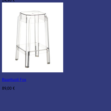
24,90
€
Baarituoli Fox
89,00
€