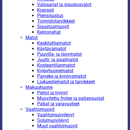
Valosarjat ja sisustusvalot
Kranssit
Piensisustus
Toimistotarvikkeet
Sisustusmuovit
Keinonahat
Matot
Keskilattiamatot
Käytävämatot
Puuvilla- ja räsymatot
Juutti- ja sisalmatot
Kosteantilanmatot
Kylpyhuonematot
Parveke ja kynnysmatot
Liukuestematot ja tarvikkeet
Makuuhuone
Peitot ja tyynyt
Muovitettu frotee ja patjansuojat
Patjat ja varavuoteet
Vaahtomuovit
Vaahtomuovilevyt
Solumuovilevyt
Muut vaahtomuovit