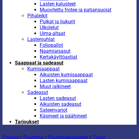
Lasten kalusteet
Muovitettu frotee ja patjansuojat
Pihaleikit
Pulkat ja liukurit
Ulkolelut
Uima-altaat
Lastenjuhlat
Foliopallot
Naamiaisasut
Kertakäyttöastiat
Saappaat ja sadeasut
Kumisaappaat
Aikuisten kumisaappaat
Lasten kumisaappaat
Muut jalkineet
Sadeasut
Lasten sadeasut
Aikuisten sadeasut
Sateenvarjot
Käsineet ja päähineet
Tarjoukset
Etusivu
/
Puutarha
/
Puutarhakalusteet
/
Tuolit