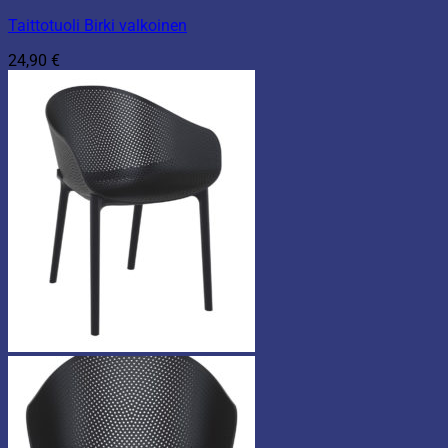
Taittotuoli Birki valkoinen
24,90
€