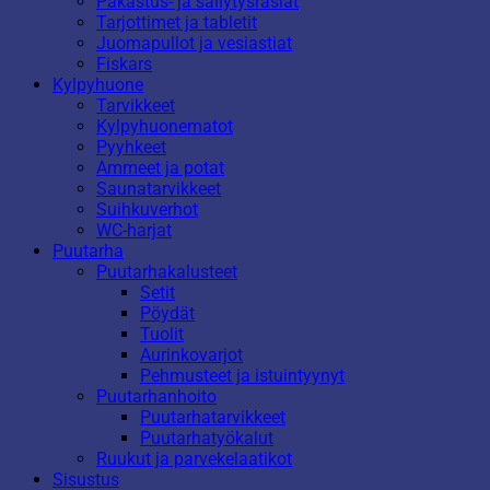
Pakastus- ja säilytysrasiat
Tarjottimet ja tabletit
Juomapullot ja vesiastiat
Fiskars
Kylpyhuone
Tarvikkeet
Kylpyhuonematot
Pyyhkeet
Ammeet ja potat
Saunatarvikkeet
Suihkuverhot
WC-harjat
Puutarha
Puutarhakalusteet
Setit
Pöydät
Tuolit
Aurinkovarjot
Pehmusteet ja istuintyynyt
Puutarhanhoito
Puutarhatarvikkeet
Puutarhatyökalut
Ruukut ja parvekelaatikot
Sisustus