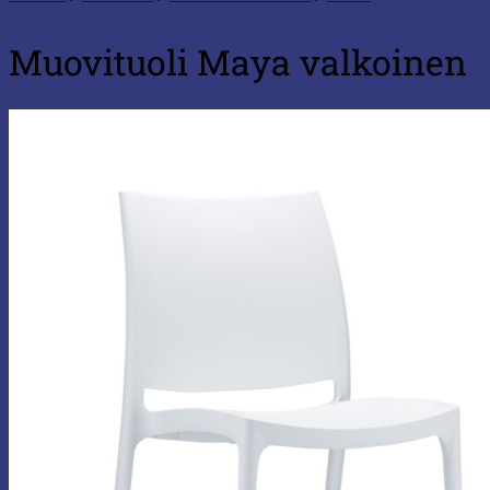
Muovituoli Maya valkoinen