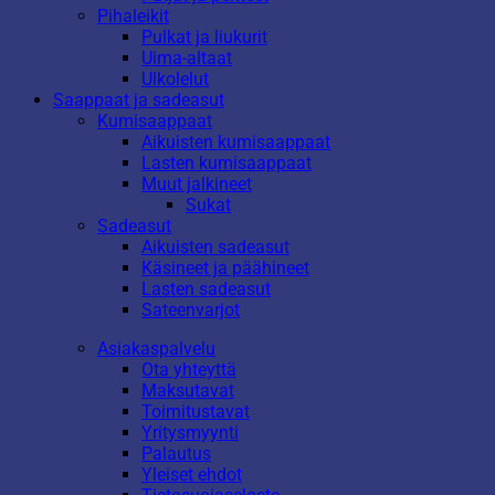
Pihaleikit
Pulkat ja liukurit
Uima-altaat
Ulkolelut
Saappaat ja sadeasut
Kumisaappaat
Aikuisten kumisaappaat
Lasten kumisaappaat
Muut jalkineet
Sukat
Sadeasut
Aikuisten sadeasut
Käsineet ja päähineet
Lasten sadeasut
Sateenvarjot
Asiakaspalvelu
Ota yhteyttä
Maksutavat
Toimitustavat
Yritysmyynti
Palautus
Yleiset ehdot