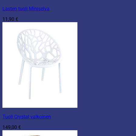
Lasten tuoli Miniselva
11,90
€
Tuoli Crystal valkoinen
149,00
€