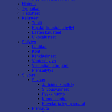
Historia
Työpaikat
Tiedotteet
Kalusteet
Tuolit
Pöydät, lipastot ja hyllyt
Lasten kalusteet
Ulkokalusteet
Säilytys
Laatikot
Korit
Kenkätelineet
Vaatesäilytys
Vesiastiat ja ämpärit
Piensäilytys
Siivous
Siivous
Jätteiden käsittely
Siivousvälineet
Pyykkihuolto
Kunnossapito
Parveke- ja kynnysmatot
Pienrauta