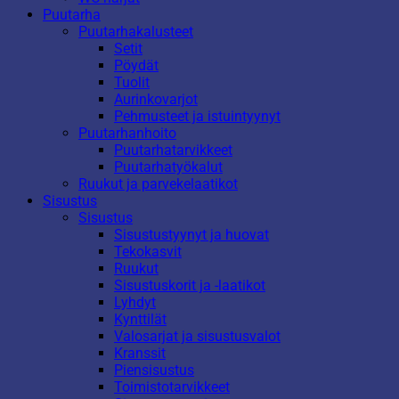
Puutarha
Puutarhakalusteet
Setit
Pöydät
Tuolit
Aurinkovarjot
Pehmusteet ja istuintyynyt
Puutarhanhoito
Puutarhatarvikkeet
Puutarhatyökalut
Ruukut ja parvekelaatikot
Sisustus
Sisustus
Sisustustyynyt ja huovat
Tekokasvit
Ruukut
Sisustuskorit ja -laatikot
Lyhdyt
Kynttilät
Valosarjat ja sisustusvalot
Kranssit
Piensisustus
Toimistotarvikkeet