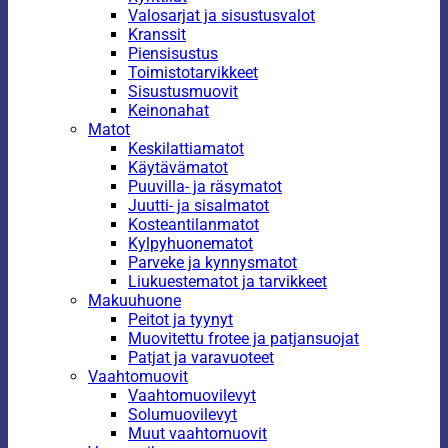
Valosarjat ja sisustusvalot
Kranssit
Piensisustus
Toimistotarvikkeet
Sisustusmuovit
Keinonahat
Matot
Keskilattiamatot
Käytävämatot
Puuvilla- ja räsymatot
Juutti- ja sisalmatot
Kosteantilanmatot
Kylpyhuonematot
Parveke ja kynnysmatot
Liukuestematot ja tarvikkeet
Makuuhuone
Peitot ja tyynyt
Muovitettu frotee ja patjansuojat
Patjat ja varavuoteet
Vaahtomuovit
Vaahtomuovilevyt
Solumuovilevyt
Muut vaahtomuovit