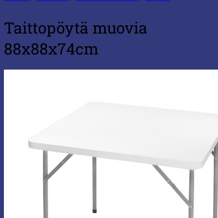
Taittopöytä muovia
88x88x74cm