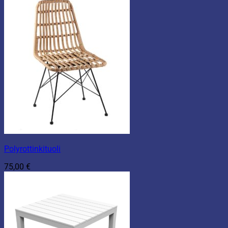
Polyrottinkituoli
75,00
€