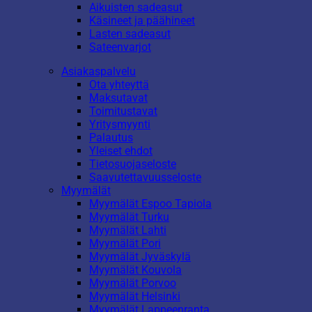
Aikuisten sadeasut
Käsineet ja päähineet
Lasten sadeasut
Sateenvarjot
Asiakaspalvelu
Ota yhteyttä
Maksutavat
Toimitustavat
Yritysmyynti
Palautus
Yleiset ehdot
Tietosuojaseloste
Saavutettavuusseloste
Myymälät
Myymälät Espoo Tapiola
Myymälät Turku
Myymälät Lahti
Myymälät Pori
Myymälät Jyväskylä
Myymälät Kouvola
Myymälät Porvoo
Myymälät Helsinki
Myymälät Lappeenranta