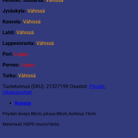
Helsinki: Suutarila:
Vähissä
Jyväskyla:
Vähissä
Kouvola:
Vähissä
Lahti:
Vähissä
Lappeenranta:
Vähissä
Pori:
Loppu
Porvoo:
Loppu
Turku:
Vähissä
Tuotetunnus (SKU):
21327199
Osastot:
Pöydät
,
Ulkokalusteet
Kuvaus
Pöydän leveys 88cm, pituus 88cm, korkeus 74cm.
Materiaali: HDPE-muovi/teräs