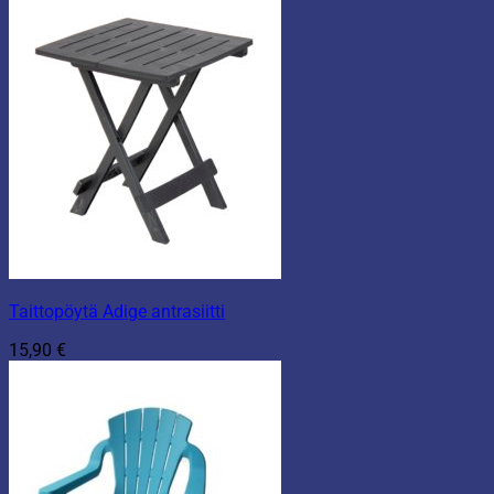
Taittopöytä Adige antrasiitti
15,90
€