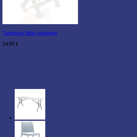
Taittotuoli Birki valkoinen
24,90
€