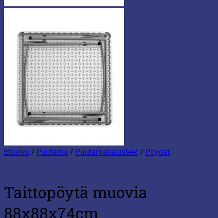
Etusivu
/
Puutarha
/
Puutarhakalusteet
/
Pöydät
Taittopöytä muovia
88x88x74cm