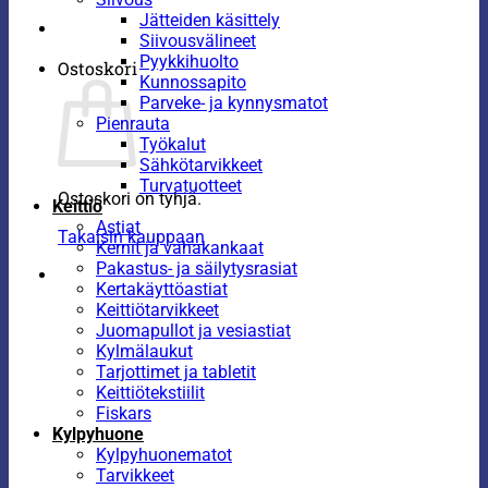
Jätteiden käsittely
Siivousvälineet
Pyykkihuolto
Ostoskori
Kunnossapito
Parveke- ja kynnysmatot
Pienrauta
Työkalut
Sähkötarvikkeet
Turvatuotteet
Ostoskori on tyhjä.
Keittiö
Astiat
Takaisin kauppaan
Kernit ja vahakankaat
Pakastus- ja säilytysrasiat
Kertakäyttöastiat
Keittiötarvikkeet
Juomapullot ja vesiastiat
Kylmälaukut
Tarjottimet ja tabletit
Keittiötekstiilit
Fiskars
Kylpyhuone
Kylpyhuonematot
Tarvikkeet