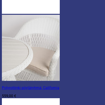
Polyrottinki pöytäryhmä, California
559,00
€