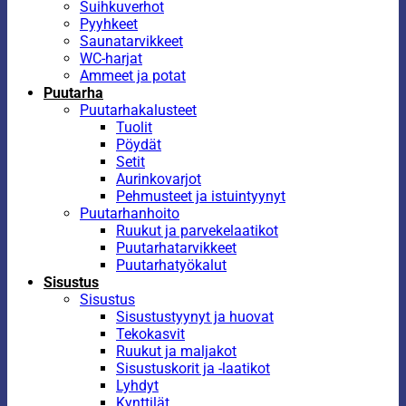
Suihkuverhot
Pyyhkeet
Saunatarvikkeet
WC-harjat
Ammeet ja potat
Puutarha
Puutarhakalusteet
Tuolit
Pöydät
Setit
Aurinkovarjot
Pehmusteet ja istuintyynyt
Puutarhanhoito
Ruukut ja parvekelaatikot
Puutarhatarvikkeet
Puutarhatyökalut
Sisustus
Sisustus
Sisustustyynyt ja huovat
Tekokasvit
Ruukut ja maljakot
Sisustuskorit ja -laatikot
Lyhdyt
Kynttilät