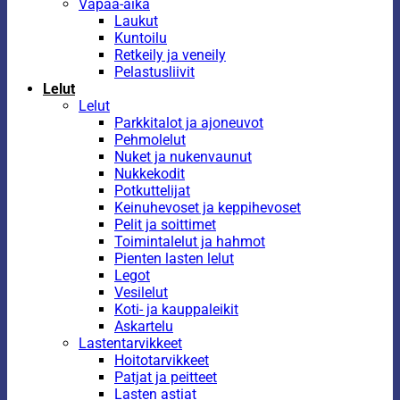
Vapaa-aika
Laukut
Kuntoilu
Retkeily ja veneily
Pelastusliivit
Lelut
Lelut
Parkkitalot ja ajoneuvot
Pehmolelut
Nuket ja nukenvaunut
Nukkekodit
Potkuttelijat
Keinuhevoset ja keppihevoset
Pelit ja soittimet
Toimintalelut ja hahmot
Pienten lasten lelut
Legot
Vesilelut
Koti- ja kauppaleikit
Askartelu
Lastentarvikkeet
Hoitotarvikkeet
Patjat ja peitteet
Lasten astiat