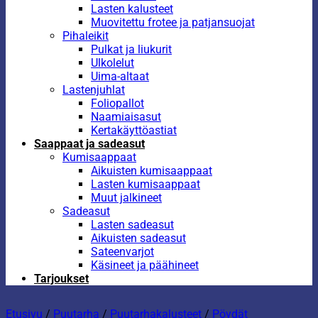
Lasten kalusteet
Muovitettu frotee ja patjansuojat
Pihaleikit
Pulkat ja liukurit
Ulkolelut
Uima-altaat
Lastenjuhlat
Foliopallot
Naamiaisasut
Kertakäyttöastiat
Saappaat ja sadeasut
Kumisaappaat
Aikuisten kumisaappaat
Lasten kumisaappaat
Muut jalkineet
Sadeasut
Lasten sadeasut
Aikuisten sadeasut
Sateenvarjot
Käsineet ja päähineet
Tarjoukset
Etusivu
/
Puutarha
/
Puutarhakalusteet
/
Pöydät