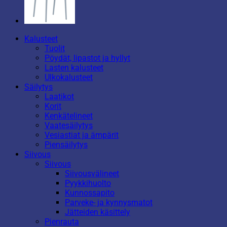
Kalusteet
Tuolit
Pöydät, lipastot ja hyllyt
Lasten kalusteet
Ulkokalusteet
Säilytys
Laatikot
Korit
Kenkätelineet
Vaatesäilytys
Vesiastiat ja ämpärit
Piensäilytys
Siivous
Siivous
Siivousvälineet
Pyykkihuolto
Kunnossapito
Parveke- ja kynnysmatot
Jätteiden käsittely
Pienrauta