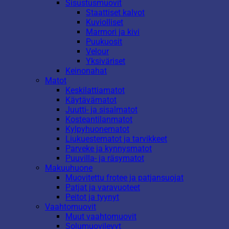
Sisustusmuovit
Staattiset kalvot
Kuviolliset
Marmori ja kivi
Puukuosit
Velour
Yksiväriset
Keinonahat
Matot
Keskilattiamatot
Käytävämatot
Juutti- ja sisalmatot
Kosteantilanmatot
Kylpyhuonematot
Liukuestematot ja tarvikkeet
Parveke ja kynnysmatot
Puuvilla- ja räsymatot
Makuuhuone
Muovitettu frotee ja patjansuojat
Patjat ja varavuoteet
Peitot ja tyynyt
Vaahtomuovit
Muut vaahtomuovit
Solumuovilevyt