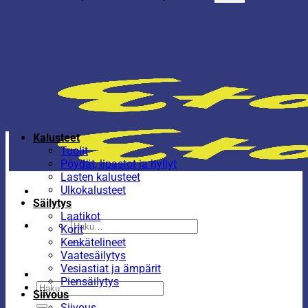
Kalusteet
Tuolit
Pöydät, lipastot ja hyllyt
Lasten kalusteet
Ulkokalusteet
Säilytys
Laatikot
Etsi:
Korit
Kenkätelineet
Vaatesäilytys
Vesiastiat ja ämpärit
Piensäilytys
Etsi:
Siivous
Siivous