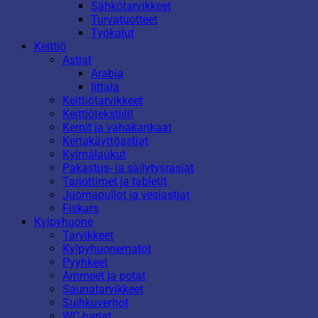
Sähkötarvikkeet
Turvatuotteet
Työkalut
Keittiö
Astiat
Arabia
Iittala
Keittiötarvikkeet
Keittiötekstiilit
Kernit ja vahakankaat
Kertakäyttöastiat
Kylmälaukut
Pakastus- ja säilytysrasiat
Tarjottimet ja tabletit
Juomapullot ja vesiastiat
Fiskars
Kylpyhuone
Tarvikkeet
Kylpyhuonematot
Pyyhkeet
Ammeet ja potat
Saunatarvikkeet
Suihkuverhot
WC-harjat