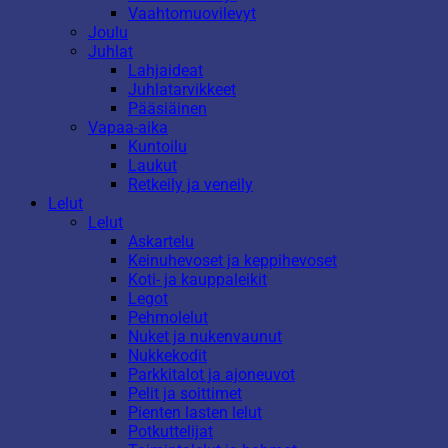
Vaahtomuovilevyt
Joulu
Juhlat
Lahjaideat
Juhlatarvikkeet
Pääsiäinen
Vapaa-aika
Kuntoilu
Laukut
Retkeily ja veneily
Lelut
Lelut
Askartelu
Keinuhevoset ja keppihevoset
Koti- ja kauppaleikit
Legot
Pehmolelut
Nuket ja nukenvaunut
Nukkekodit
Parkkitalot ja ajoneuvot
Pelit ja soittimet
Pienten lasten lelut
Potkuttelijat