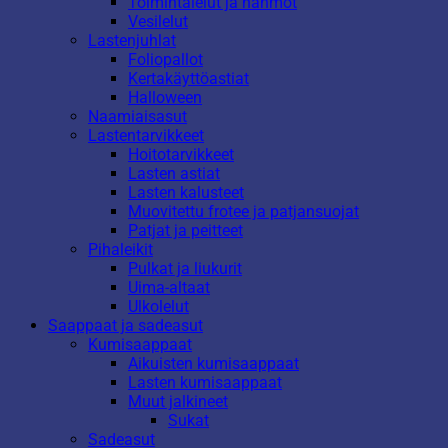
Toimintalelut ja hahmot
Vesilelut
Lastenjuhlat
Foliopallot
Kertakäyttöastiat
Halloween
Naamiaisasut
Lastentarvikkeet
Hoitotarvikkeet
Lasten astiat
Lasten kalusteet
Muovitettu frotee ja patjansuojat
Patjat ja peitteet
Pihaleikit
Pulkat ja liukurit
Uima-altaat
Ulkolelut
Saappaat ja sadeasut
Kumisaappaat
Aikuisten kumisaappaat
Lasten kumisaappaat
Muut jalkineet
Sukat
Sadeasut