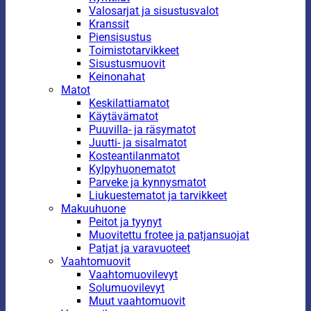
Valosarjat ja sisustusvalot
Kranssit
Piensisustus
Toimistotarvikkeet
Sisustusmuovit
Keinonahat
Matot
Keskilattiamatot
Käytävämatot
Puuvilla- ja räsymatot
Juutti- ja sisalmatot
Kosteantilanmatot
Kylpyhuonematot
Parveke ja kynnysmatot
Liukuestematot ja tarvikkeet
Makuuhuone
Peitot ja tyynyt
Muovitettu frotee ja patjansuojat
Patjat ja varavuoteet
Vaahtomuovit
Vaahtomuovilevyt
Solumuovilevyt
Muut vaahtomuovit