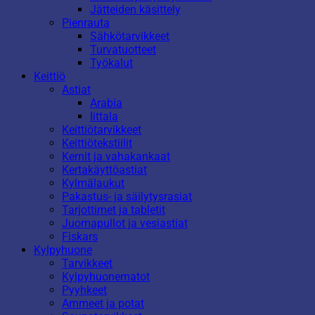
Jätteiden käsittely
Pienrauta
Sähkötarvikkeet
Turvatuotteet
Työkalut
Keittiö
Astiat
Arabia
Iittala
Keittiötarvikkeet
Keittiötekstiilit
Kernit ja vahakankaat
Kertakäyttöastiat
Kylmälaukut
Pakastus- ja säilytysrasiat
Tarjottimet ja tabletit
Juomapullot ja vesiastiat
Fiskars
Kylpyhuone
Tarvikkeet
Kylpyhuonematot
Pyyhkeet
Ammeet ja potat