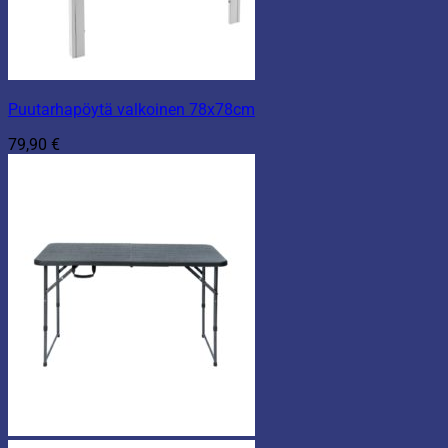
Puutarhapöytä valkoinen 78x78cm
79,90
€