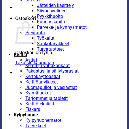
Jätteiden käsittely
Siivousvälineet
Pyykkihuolto
Ostoskori
Kunnossapito
Parveke- ja kynnysmatot
Pienrauta
Työkalut
Sähkötarvikkeet
Turvatuotteet
Ostoskori on tyhjä.
Keittiö
Astiat
Takaisin kauppaan
Kernit ja vahakankaat
Pakastus- ja säilytysrasiat
Kertakäyttöastiat
Keittiötarvikkeet
Juomapullot ja vesiastiat
Kylmälaukut
Tarjottimet ja tabletit
Keittiötekstiilit
Fiskars
Kylpyhuone
Kylpyhuonematot
Tarvikkeet