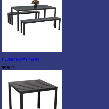
Puutarhapöytä musta
99,90
€