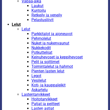
Vapaa-aika
Laukut
Kuntoilu
Retkeily ja veneily
Pelastusliivit
Lelut
Lelut
Parkkitalot ja ajoneuvot
Pehmolelut
Nuket ja nukenvaunut
Nukkekodit
Potkuttelijat
Keinuhevoset ja keppihevoset
Pelit ja soittimet
Toimintalelut ja hahmot
Pienten lasten lelut
Legot
Vesilelut
Koti- ja kauppaleikit
Askartelu
Lastentarvikkeet
Hoitotarvikkeet
Patjat ja peitteet
Lasten astiat