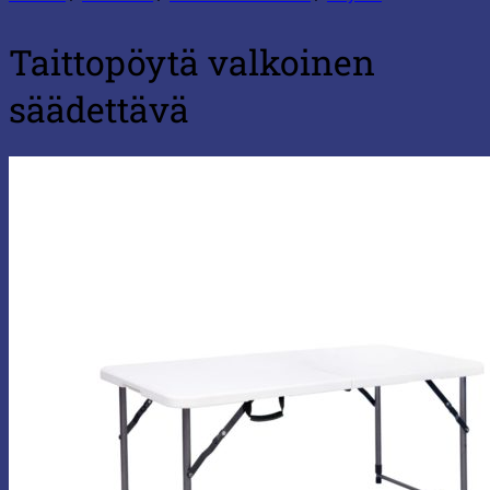
Taittopöytä valkoinen
säädettävä