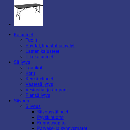
Kalusteet
Tuolit
Pöydät, lipastot ja hyllyt
Lasten kalusteet
Ulkokalusteet
Säilytys
Laatikot
Korit
Kenkätelineet
Vaatesäilytys
Vesiastiat ja ämpärit
Piensäilytys
Siivous
Siivous
Siivousvälineet
Pyykkihuolto
Kunnossapito
Parveke- ja kynnysmatot