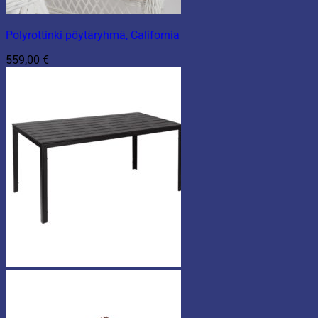
Polyrottinki pöytäryhmä, California
559,00
€