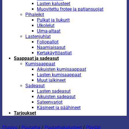
Lasten kalusteet
Muovitettu frotee ja patjansuojat
Pihaleikit
Pulkat ja liukurit
Ulkolelut
Uima-altaat
Lastenjuhlat
Foliopallot
Naamiaisasut
Kertakäyttöastiat
Saappaat ja sadeasut
Kumisaappaat
Aikuisten kumisaappaat
Lasten kumisaappaat
Muut jalkineet
Sadeasut
Lasten sadeasut
Aikuisten sadeasut
Sateenvarjot
Käsineet ja päähineet
Tarjoukset
Etusivu
/
Puutarha
/
Puutarhakalusteet
/
Pöydät