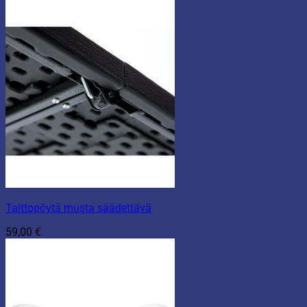
Taittopöytä musta säädettävä
59,00
€