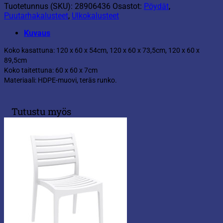
Tuotetunnus (SKU):
28906436
Osastot:
Pöydät
,
Puutarhakalusteet
,
Ulkokalusteet
Kuvaus
Koko kasattuna: 120 x 60 x 54cm, 120 x 60 x 73,5cm, 120 x 60 x
89,5cm
Koko taitettuna: 60 x 60 x 7cm
Materiaali: HDPE-muovi, teräs runko.
Tutustu myös