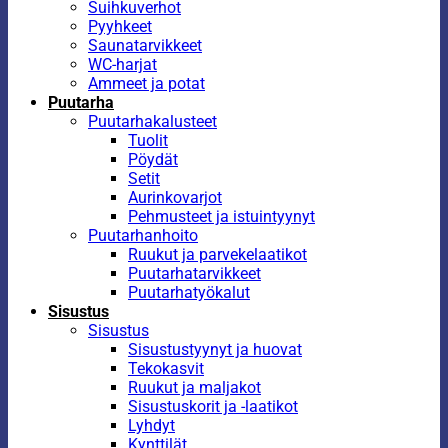
Suihkuverhot
Pyyhkeet
Saunatarvikkeet
WC-harjat
Ammeet ja potat
Puutarha
Puutarhakalusteet
Tuolit
Pöydät
Setit
Aurinkovarjot
Pehmusteet ja istuintyynyt
Puutarhanhoito
Ruukut ja parvekelaatikot
Puutarhatarvikkeet
Puutarhatyökalut
Sisustus
Sisustus
Sisustustyynyt ja huovat
Tekokasvit
Ruukut ja maljakot
Sisustuskorit ja -laatikot
Lyhdyt
Kynttilät