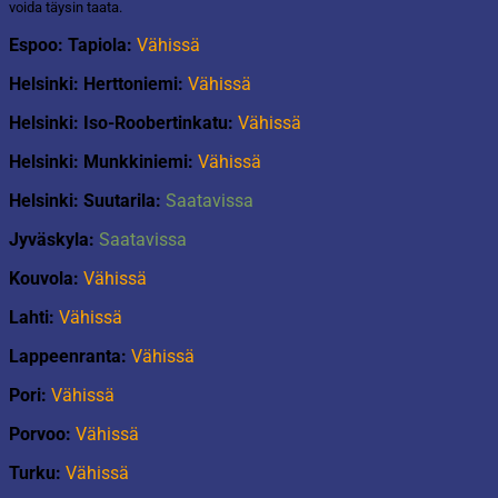
voida täysin taata.
Espoo: Tapiola:
Vähissä
Helsinki: Herttoniemi:
Vähissä
Helsinki: Iso-Roobertinkatu:
Vähissä
Helsinki: Munkkiniemi:
Vähissä
Helsinki: Suutarila:
Saatavissa
Jyväskyla:
Saatavissa
Kouvola:
Vähissä
Lahti:
Vähissä
Lappeenranta:
Vähissä
Pori:
Vähissä
Porvoo:
Vähissä
Turku:
Vähissä