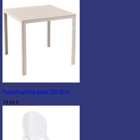
Puutarhapöytä beige 78x78cm
79,90
€