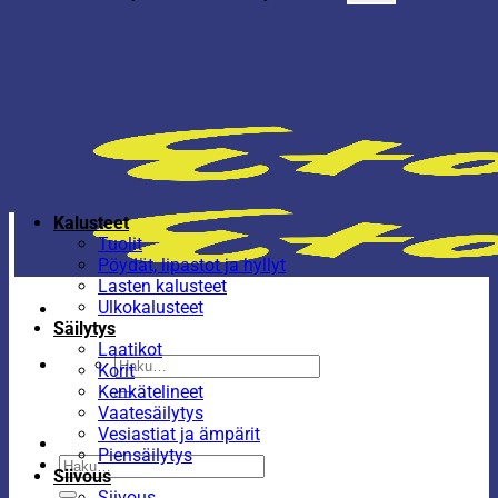
Kalusteet
Tuolit
Pöydät, lipastot ja hyllyt
Lasten kalusteet
Ulkokalusteet
Säilytys
Laatikot
Etsi:
Korit
Kenkätelineet
Vaatesäilytys
Vesiastiat ja ämpärit
Piensäilytys
Etsi:
Siivous
Siivous