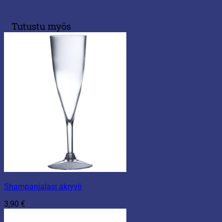
Tutustu myös
Shampanjalasi akryyli
3,90
€