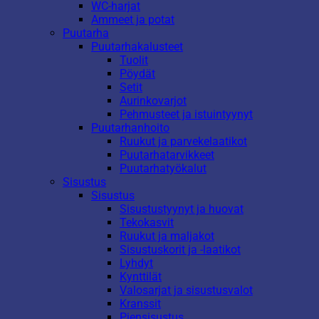
WC-harjat
Ammeet ja potat
Puutarha
Puutarhakalusteet
Tuolit
Pöydät
Setit
Aurinkovarjot
Pehmusteet ja istuintyynyt
Puutarhanhoito
Ruukut ja parvekelaatikot
Puutarhatarvikkeet
Puutarhatyökalut
Sisustus
Sisustus
Sisustustyynyt ja huovat
Tekokasvit
Ruukut ja maljakot
Sisustuskorit ja -laatikot
Lyhdyt
Kynttilät
Valosarjat ja sisustusvalot
Kranssit
Piensisustus