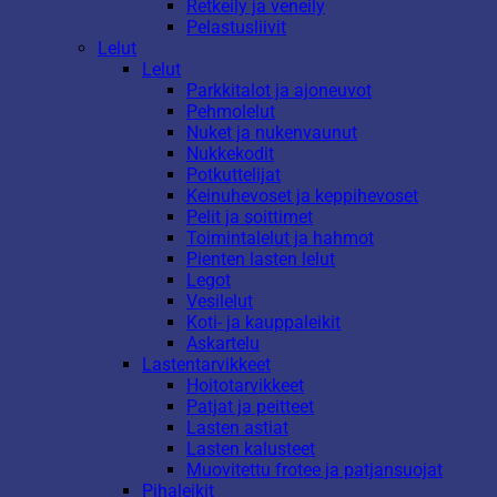
Retkeily ja veneily
Pelastusliivit
Lelut
Lelut
Parkkitalot ja ajoneuvot
Pehmolelut
Nuket ja nukenvaunut
Nukkekodit
Potkuttelijat
Keinuhevoset ja keppihevoset
Pelit ja soittimet
Toimintalelut ja hahmot
Pienten lasten lelut
Legot
Vesilelut
Koti- ja kauppaleikit
Askartelu
Lastentarvikkeet
Hoitotarvikkeet
Patjat ja peitteet
Lasten astiat
Lasten kalusteet
Muovitettu frotee ja patjansuojat
Pihaleikit