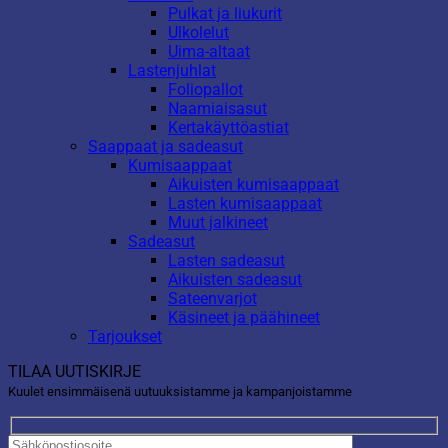
Pulkat ja liukurit
Ulkolelut
Uima-altaat
Lastenjuhlat
Foliopallot
Naamiaisasut
Kertakäyttöastiat
Saappaat ja sadeasut
Kumisaappaat
Aikuisten kumisaappaat
Lasten kumisaappaat
Muut jalkineet
Sadeasut
Lasten sadeasut
Aikuisten sadeasut
Sateenvarjot
Käsineet ja päähineet
Tarjoukset
TILAA UUTISKIRJE
Kuulet ensimmäisenä uutuuksistamme ja kampanjoistamme