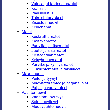
Valosarjat ja sisustusvalot
Kranssit
Piensisustus
Toimistotarvikkeet
Sisustusmuovit
Keinonahat
Matot
Keskilattiamatot
Käytävämatot
Puuvilla- ja räsymatot
Juutti- ja sisalmatot
Kosteantilanmatot
Kylpyhuonematot
Parveke ja kynnysmatot
Liukuestematot ja tarvikkeet
Makuuhuone
Peitot ja tyynyt
Muovitettu frotee ja patjansuojat
Patjat ja varavuoteet
Vaahtomuovit
Vaahtomuovilevyt
Solumuovilevyt
Muut vaahtomuovit