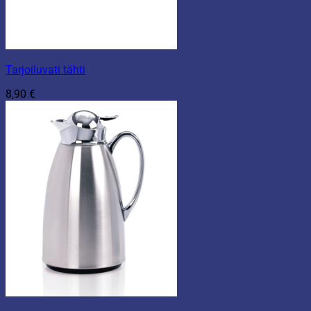
Tarjoiluvati tähti
8,90
€