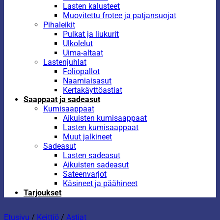
Lasten kalusteet
Muovitettu frotee ja patjansuojat
Pihaleikit
Pulkat ja liukurit
Ulkolelut
Uima-altaat
Lastenjuhlat
Foliopallot
Naamiaisasut
Kertakäyttöastiat
Saappaat ja sadeasut
Kumisaappaat
Aikuisten kumisaappaat
Lasten kumisaappaat
Muut jalkineet
Sadeasut
Lasten sadeasut
Aikuisten sadeasut
Sateenvarjot
Käsineet ja päähineet
Tarjoukset
Etusivu
/
Keittiö
/
Astiat