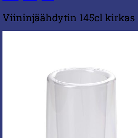
Viininjäähdytin 145cl kirkas