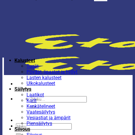
Kalusteet
Tuolit
Pöydät, lipastot ja hyllyt
Lasten kalusteet
Ulkokalusteet
Säilytys
Laatikot
Etsi:
Korit
Kenkätelineet
Vaatesäilytys
Vesiastiat ja ämpärit
Piensäilytys
Etsi:
Siivous
Siivous