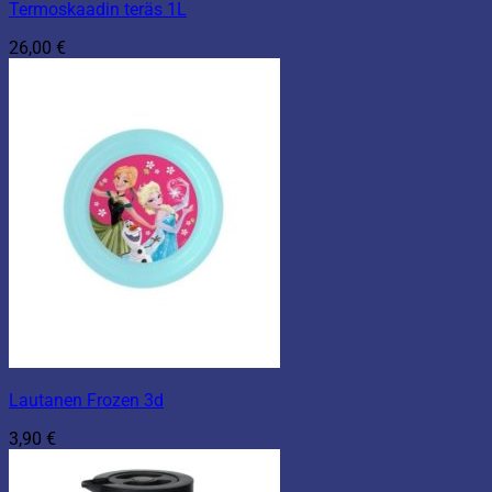
Termoskaadin teräs 1L
26,00
€
Lautanen Frozen 3d
3,90
€