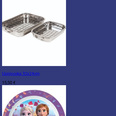
Uunivuoka 32x24cm
15,50
€