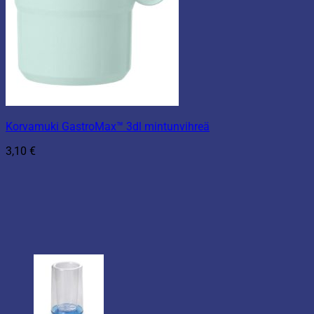
Korvamuki GastroMax™ 3dl mintunvihreä
3,10
€