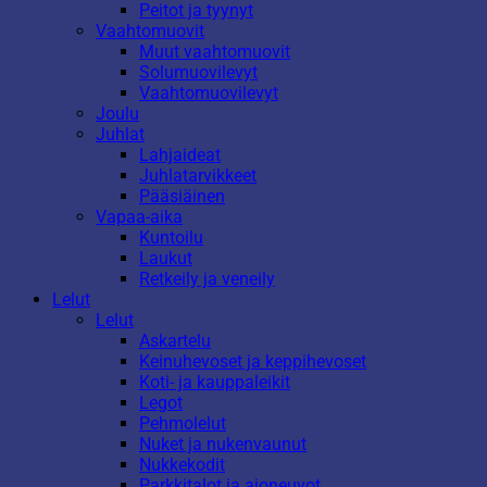
Peitot ja tyynyt
Vaahtomuovit
Muut vaahtomuovit
Solumuovilevyt
Vaahtomuovilevyt
Joulu
Juhlat
Lahjaideat
Juhlatarvikkeet
Pääsiäinen
Vapaa-aika
Kuntoilu
Laukut
Retkeily ja veneily
Lelut
Lelut
Askartelu
Keinuhevoset ja keppihevoset
Koti- ja kauppaleikit
Legot
Pehmolelut
Nuket ja nukenvaunut
Nukkekodit
Parkkitalot ja ajoneuvot