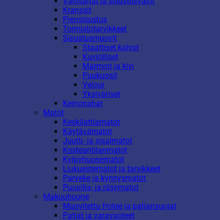
Valosarjat ja sisustusvalot
Kranssit
Piensisustus
Toimistotarvikkeet
Sisustusmuovit
Staattiset kalvot
Kuviolliset
Marmori ja kivi
Puukuosit
Velour
Yksiväriset
Keinonahat
Matot
Keskilattiamatot
Käytävämatot
Juutti- ja sisalmatot
Kosteantilanmatot
Kylpyhuonematot
Liukuestematot ja tarvikkeet
Parveke ja kynnysmatot
Puuvilla- ja räsymatot
Makuuhuone
Muovitettu frotee ja patjansuojat
Patjat ja varavuoteet