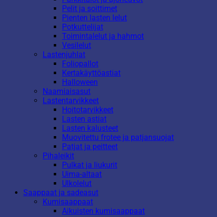
Pelit ja soittimet
Pienten lasten lelut
Potkuttelijat
Toimintalelut ja hahmot
Vesilelut
Lastenjuhlat
Foliopallot
Kertakäyttöastiat
Halloween
Naamiaisasut
Lastentarvikkeet
Hoitotarvikkeet
Lasten astiat
Lasten kalusteet
Muovitettu frotee ja patjansuojat
Patjat ja peitteet
Pihaleikit
Pulkat ja liukurit
Uima-altaat
Ulkolelut
Saappaat ja sadeasut
Kumisaappaat
Aikuisten kumisaappaat