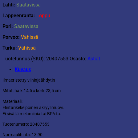
Lahti:
Saatavissa
Lappeenranta:
Loppu
Pori:
Saatavissa
Porvoo:
Vähissä
Turku:
Vähissä
Tuotetunnus (SKU):
20407553
Osasto:
Astiat
Kuvaus
Ilmaeristetty viininjäähdytin
Mitat: halk.14,5 x kork.23,5 cm
Materiaali:
Elintarikekelpoinen akryylimuovi.
Ei sisällä melamiinia tai BPA:ta.
Tuotenumero: 20407553
Normaalihinta: 13,90