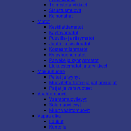
Toimistotarvikkeet
Sisustusmuovit
Keinonahat
Matot
Keskilattiamatot
Käytävämatot
Puuvilla- ja räsymatot
Juutti- ja sisalmatot
Kosteantilanmatot
Kylpyhuonematot
Parveke ja kynnysmatot
Liukuestematot ja tarvikkeet
Makuuhuone
Peitot ja tyynyt
Muovitettu frotee ja patjansuojat
Patjat ja varavuoteet
Vaahtomuovit
Vaahtomuovilevyt
Solumuovilevyt
Muut vaahtomuovit
Vapaa-aika
Laukut
Kuntoilu