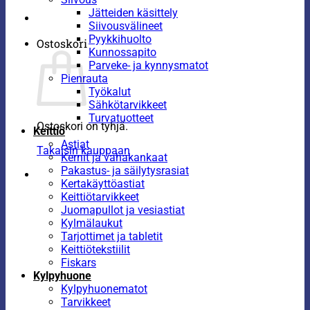
Jätteiden käsittely
Siivousvälineet
Pyykkihuolto
Ostoskori
Kunnossapito
Parveke- ja kynnysmatot
Pienrauta
Työkalut
Sähkötarvikkeet
Turvatuotteet
Ostoskori on tyhjä.
Keittiö
Astiat
Takaisin kauppaan
Kernit ja vahakankaat
Pakastus- ja säilytysrasiat
Kertakäyttöastiat
Keittiötarvikkeet
Juomapullot ja vesiastiat
Kylmälaukut
Tarjottimet ja tabletit
Keittiötekstiilit
Fiskars
Kylpyhuone
Kylpyhuonematot
Tarvikkeet