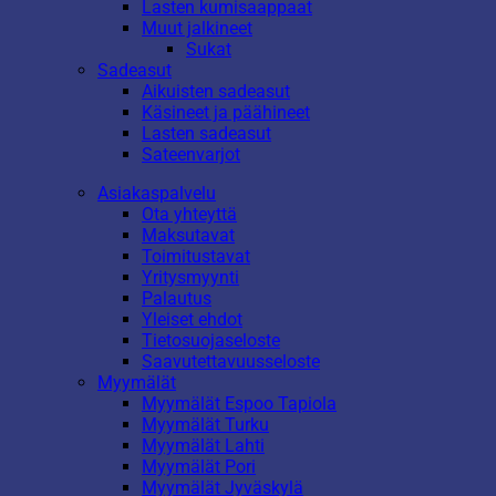
Lasten kumisaappaat
Muut jalkineet
Sukat
Sadeasut
Aikuisten sadeasut
Käsineet ja päähineet
Lasten sadeasut
Sateenvarjot
Asiakaspalvelu
Ota yhteyttä
Maksutavat
Toimitustavat
Yritysmyynti
Palautus
Yleiset ehdot
Tietosuojaseloste
Saavutettavuusseloste
Myymälät
Myymälät Espoo Tapiola
Myymälät Turku
Myymälät Lahti
Myymälät Pori
Myymälät Jyväskylä