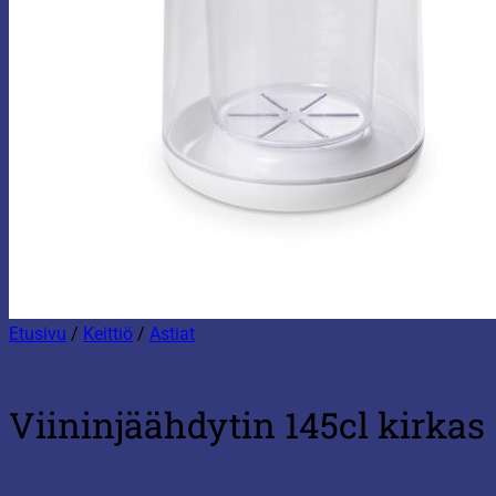
Etusivu
/
Keittiö
/
Astiat
Viininjäähdytin 145cl kirkas