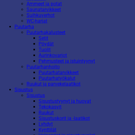
Ammeet ja potat
Saunatarvikkeet
Suihkuverhot
WC-harjat
Puutarha
Puutarhakalusteet
Setit
Pöydät
Tuolit
Aurinkovarjot
Pehmusteet ja istuintyynyt
Puutarhanhoito
Puutarhatarvikkeet
Puutarhatyökalut
Ruukut ja parvekelaatikot
Sisustus
Sisustus
Sisustustyynyt ja huovat
Tekokasvit
Ruukut
Sisustuskorit ja -laatikot
Lyhdyt
Kynttilät