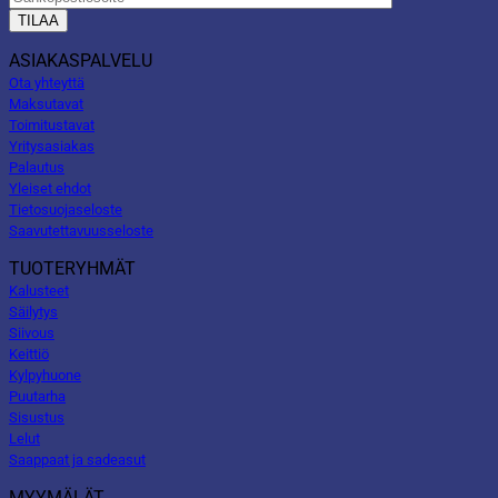
ASIAKASPALVELU
Ota yhteyttä
Maksutavat
Toimitustavat
Yritysasiakas
Palautus
Yleiset ehdot
Tietosuojaseloste
Saavutettavuusseloste
TUOTERYHMÄT
Kalusteet
Säilytys
Siivous
Keittiö
Kylpyhuone
Puutarha
Sisustus
Lelut
Saappaat ja sadeasut
MYYMÄLÄT