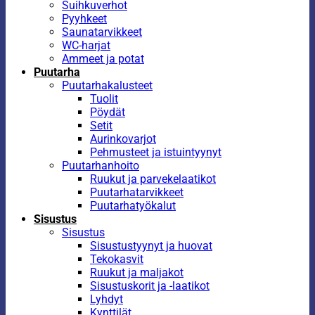
Suihkuverhot
Pyyhkeet
Saunatarvikkeet
WC-harjat
Ammeet ja potat
Puutarha
Puutarhakalusteet
Tuolit
Pöydät
Setit
Aurinkovarjot
Pehmusteet ja istuintyynyt
Puutarhanhoito
Ruukut ja parvekelaatikot
Puutarhatarvikkeet
Puutarhatyökalut
Sisustus
Sisustus
Sisustustyynyt ja huovat
Tekokasvit
Ruukut ja maljakot
Sisustuskorit ja -laatikot
Lyhdyt
Kynttilät