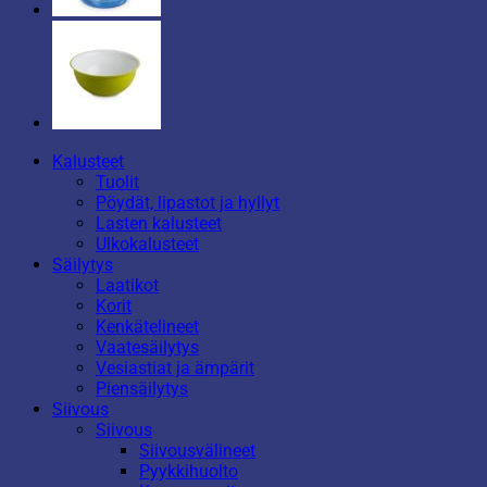
Kalusteet
Tuolit
Pöydät, lipastot ja hyllyt
Lasten kalusteet
Ulkokalusteet
Säilytys
Laatikot
Korit
Kenkätelineet
Vaatesäilytys
Vesiastiat ja ämpärit
Piensäilytys
Siivous
Siivous
Siivousvälineet
Pyykkihuolto