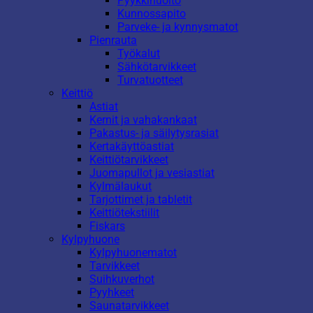
Pyykkihuolto
Kunnossapito
Parveke- ja kynnysmatot
Pienrauta
Työkalut
Sähkötarvikkeet
Turvatuotteet
Keittiö
Astiat
Kernit ja vahakankaat
Pakastus- ja säilytysrasiat
Kertakäyttöastiat
Keittiötarvikkeet
Juomapullot ja vesiastiat
Kylmälaukut
Tarjottimet ja tabletit
Keittiötekstiilit
Fiskars
Kylpyhuone
Kylpyhuonematot
Tarvikkeet
Suihkuverhot
Pyyhkeet
Saunatarvikkeet