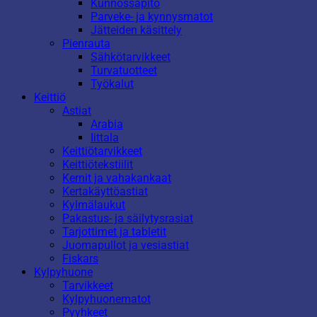
Kunnossapito
Parveke- ja kynnysmatot
Jätteiden käsittely
Pienrauta
Sähkötarvikkeet
Turvatuotteet
Työkalut
Keittiö
Astiat
Arabia
Iittala
Keittiötarvikkeet
Keittiötekstiilit
Kernit ja vahakankaat
Kertakäyttöastiat
Kylmälaukut
Pakastus- ja säilytysrasiat
Tarjottimet ja tabletit
Juomapullot ja vesiastiat
Fiskars
Kylpyhuone
Tarvikkeet
Kylpyhuonematot
Pyyhkeet