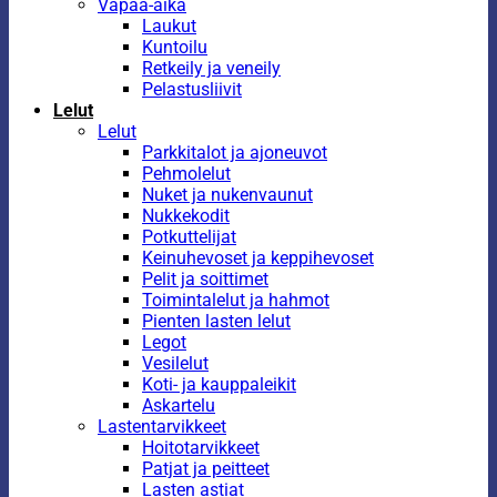
Vapaa-aika
Laukut
Kuntoilu
Retkeily ja veneily
Pelastusliivit
Lelut
Lelut
Parkkitalot ja ajoneuvot
Pehmolelut
Nuket ja nukenvaunut
Nukkekodit
Potkuttelijat
Keinuhevoset ja keppihevoset
Pelit ja soittimet
Toimintalelut ja hahmot
Pienten lasten lelut
Legot
Vesilelut
Koti- ja kauppaleikit
Askartelu
Lastentarvikkeet
Hoitotarvikkeet
Patjat ja peitteet
Lasten astiat