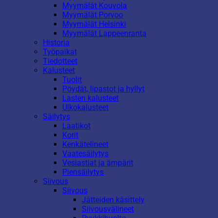
Myymälät Kouvola
Myymälät Porvoo
Myymälät Helsinki
Myymälät Lappeenranta
Historia
Työpaikat
Tiedotteet
Kalusteet
Tuolit
Pöydät, lipastot ja hyllyt
Lasten kalusteet
Ulkokalusteet
Säilytys
Laatikot
Korit
Kenkätelineet
Vaatesäilytys
Vesiastiat ja ämpärit
Piensäilytys
Siivous
Siivous
Jätteiden käsittely
Siivousvälineet