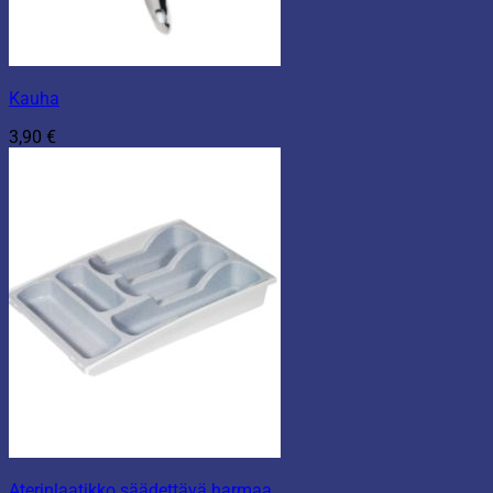
Kauha
3,90
€
Aterinlaatikko säädettävä harmaa