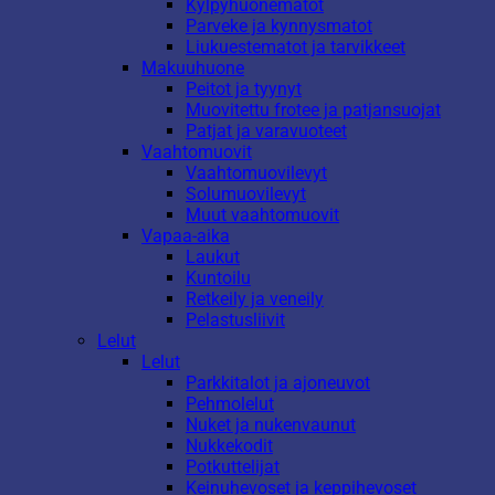
Kylpyhuonematot
Parveke ja kynnysmatot
Liukuestematot ja tarvikkeet
Makuuhuone
Peitot ja tyynyt
Muovitettu frotee ja patjansuojat
Patjat ja varavuoteet
Vaahtomuovit
Vaahtomuovilevyt
Solumuovilevyt
Muut vaahtomuovit
Vapaa-aika
Laukut
Kuntoilu
Retkeily ja veneily
Pelastusliivit
Lelut
Lelut
Parkkitalot ja ajoneuvot
Pehmolelut
Nuket ja nukenvaunut
Nukkekodit
Potkuttelijat
Keinuhevoset ja keppihevoset