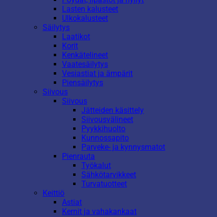
Lasten kalusteet
Ulkokalusteet
Säilytys
Laatikot
Korit
Kenkätelineet
Vaatesäilytys
Vesiastiat ja ämpärit
Piensäilytys
Siivous
Siivous
Jätteiden käsittely
Siivousvälineet
Pyykkihuolto
Kunnossapito
Parveke- ja kynnysmatot
Pienrauta
Työkalut
Sähkötarvikkeet
Turvatuotteet
Keittiö
Astiat
Kernit ja vahakankaat