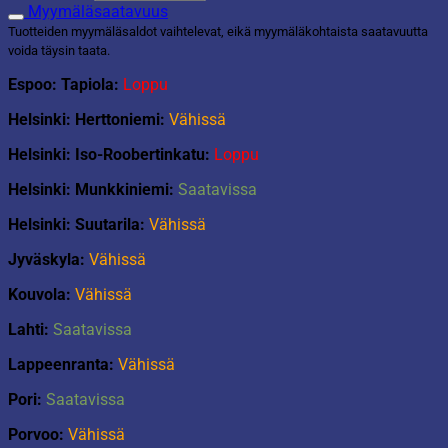
21,5cm
Myymäläsaatavuus
määrä
Tuotteiden myymäläsaldot vaihtelevat, eikä myymäläkohtaista saatavuutta
voida täysin taata.
Espoo: Tapiola:
Loppu
Helsinki: Herttoniemi:
Vähissä
Helsinki: Iso-Roobertinkatu:
Loppu
Helsinki: Munkkiniemi:
Saatavissa
Helsinki: Suutarila:
Vähissä
Jyväskyla:
Vähissä
Kouvola:
Vähissä
Lahti:
Saatavissa
Lappeenranta:
Vähissä
Pori:
Saatavissa
Porvoo:
Vähissä