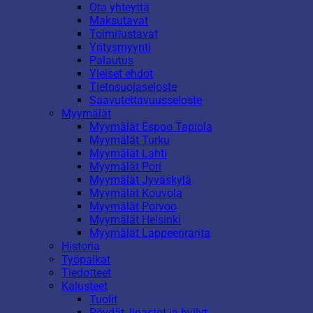
Ota yhteyttä
Maksutavat
Toimitustavat
Yritysmyynti
Palautus
Yleiset ehdot
Tietosuojaseloste
Saavutettavuusseloste
Myymälät
Myymälät Espoo Tapiola
Myymälät Turku
Myymälät Lahti
Myymälät Pori
Myymälät Jyväskylä
Myymälät Kouvola
Myymälät Porvoo
Myymälät Helsinki
Myymälät Lappeenranta
Historia
Työpaikat
Tiedotteet
Kalusteet
Tuolit
Pöydät, lipastot ja hyllyt