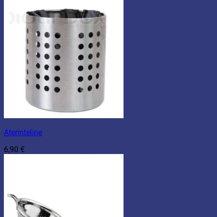
Aterinteline
6,90
€