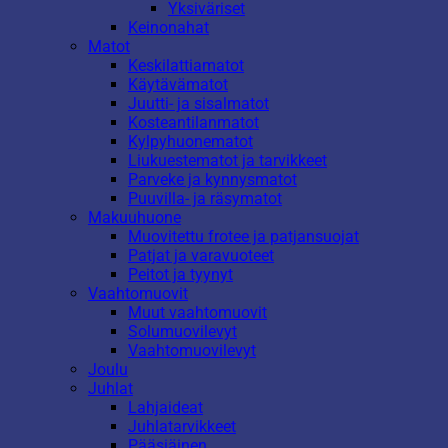
Yksiväriset
Keinonahat
Matot
Keskilattiamatot
Käytävämatot
Juutti- ja sisalmatot
Kosteantilanmatot
Kylpyhuonematot
Liukuestematot ja tarvikkeet
Parveke ja kynnysmatot
Puuvilla- ja räsymatot
Makuuhuone
Muovitettu frotee ja patjansuojat
Patjat ja varavuoteet
Peitot ja tyynyt
Vaahtomuovit
Muut vaahtomuovit
Solumuovilevyt
Vaahtomuovilevyt
Joulu
Juhlat
Lahjaideat
Juhlatarvikkeet
Pääsiäinen