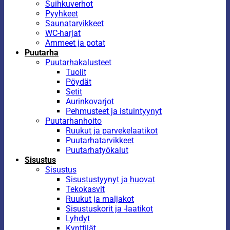
Suihkuverhot
Pyyhkeet
Saunatarvikkeet
WC-harjat
Ammeet ja potat
Puutarha
Puutarhakalusteet
Tuolit
Pöydät
Setit
Aurinkovarjot
Pehmusteet ja istuintyynyt
Puutarhanhoito
Ruukut ja parvekelaatikot
Puutarhatarvikkeet
Puutarhatyökalut
Sisustus
Sisustus
Sisustustyynyt ja huovat
Tekokasvit
Ruukut ja maljakot
Sisustuskorit ja -laatikot
Lyhdyt
Kynttilät