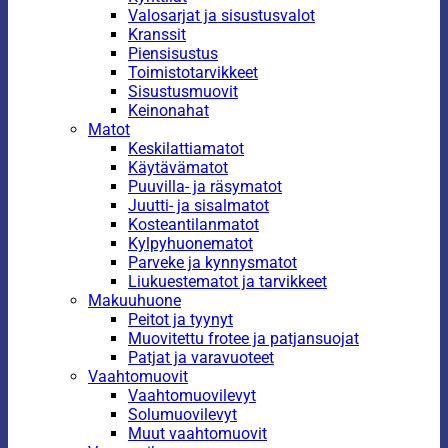
Valosarjat ja sisustusvalot
Kranssit
Piensisustus
Toimistotarvikkeet
Sisustusmuovit
Keinonahat
Matot
Keskilattiamatot
Käytävämatot
Puuvilla- ja räsymatot
Juutti- ja sisalmatot
Kosteantilanmatot
Kylpyhuonematot
Parveke ja kynnysmatot
Liukuestematot ja tarvikkeet
Makuuhuone
Peitot ja tyynyt
Muovitettu frotee ja patjansuojat
Patjat ja varavuoteet
Vaahtomuovit
Vaahtomuovilevyt
Solumuovilevyt
Muut vaahtomuovit