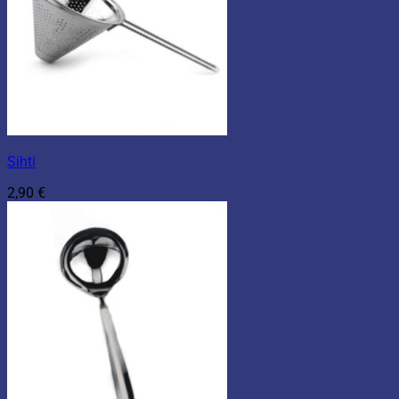
Sihti
2,90
€