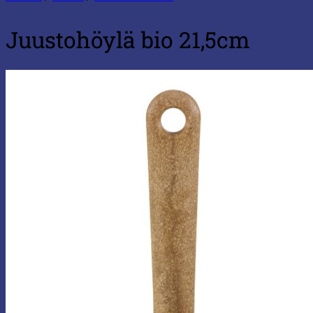
Juustohöylä bio 21,5cm