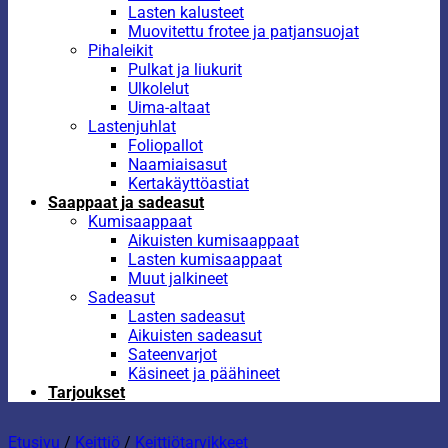
Lasten kalusteet
Muovitettu frotee ja patjansuojat
Pihaleikit
Pulkat ja liukurit
Ulkolelut
Uima-altaat
Lastenjuhlat
Foliopallot
Naamiaisasut
Kertakäyttöastiat
Saappaat ja sadeasut
Kumisaappaat
Aikuisten kumisaappaat
Lasten kumisaappaat
Muut jalkineet
Sadeasut
Lasten sadeasut
Aikuisten sadeasut
Sateenvarjot
Käsineet ja päähineet
Tarjoukset
Etusivu
/
Keittiö
/
Keittiötarvikkeet