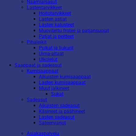
Naamiaisasut
Lastentarvikkeet
Hoitotarvikkeet
Lasten astiat
Lasten kalusteet
Muovitettu frotee ja patjansuojat
Patjat ja peitteet
Pihaleikit
Pulkat ja liukurit
Uima-altaat
Ulkolelut
Saappaat ja sadeasut
Kumisaappaat
Aikuisten kumisaappaat
Lasten kumisaappaat
Muut jalkineet
Sukat
Sadeasut
Aikuisten sadeasut
Käsineet ja päähineet
Lasten sadeasut
Sateenvarjot
Asiakaspalvelu