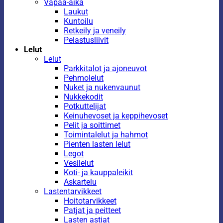
Vapaa-aika
Laukut
Kuntoilu
Retkeily ja veneily
Pelastusliivit
Lelut
Lelut
Parkkitalot ja ajoneuvot
Pehmolelut
Nuket ja nukenvaunut
Nukkekodit
Potkuttelijat
Keinuhevoset ja keppihevoset
Pelit ja soittimet
Toimintalelut ja hahmot
Pienten lasten lelut
Legot
Vesilelut
Koti- ja kauppaleikit
Askartelu
Lastentarvikkeet
Hoitotarvikkeet
Patjat ja peitteet
Lasten astiat