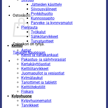
Jätteiden käsittely
Siivousvälineet
Pyykkihuolto
Ostoskori
Kunnossapito
Parveke- ja kynnysmatot
Pienrauta
Työkalut
Sähkötarvikkeet
Turvatuotteet
Ostoskori on tyhjä.
Keittiö
Astiat
Takaisin kauppaan
Kernit ja vahakankaat
Pakastus- ja säilytysrasiat
Kertakäyttöastiat
Keittiötarvikkeet
Juomapullot ja vesiastiat
Kylmälaukut
Tarjottimet ja tabletit
Keittiötekstiilit
Fiskars
Kylpyhuone
Kylpyhuonematot
Tarvikkeet