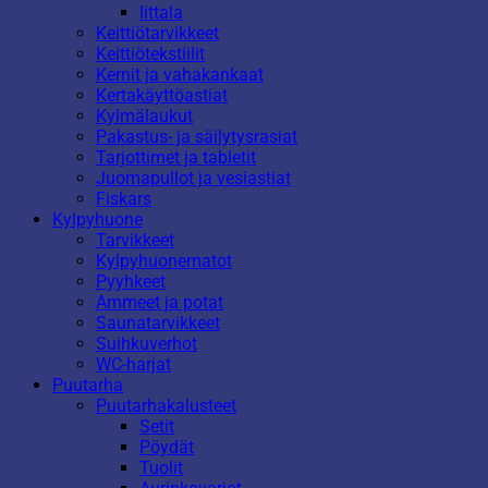
Iittala
Keittiötarvikkeet
Keittiötekstiilit
Kernit ja vahakankaat
Kertakäyttöastiat
Kylmälaukut
Pakastus- ja säilytysrasiat
Tarjottimet ja tabletit
Juomapullot ja vesiastiat
Fiskars
Kylpyhuone
Tarvikkeet
Kylpyhuonematot
Pyyhkeet
Ammeet ja potat
Saunatarvikkeet
Suihkuverhot
WC-harjat
Puutarha
Puutarhakalusteet
Setit
Pöydät
Tuolit