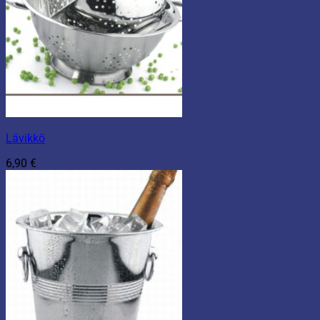
Lävikkö
6,90
€