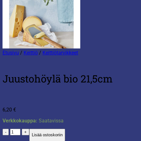
Etusivu
/
Keittiö
/
Keittiötarvikkeet
Juustohöylä bio 21,5cm
6,20
€
Verkkokauppa:
Saatavissa
Juustohöylä
Lisää ostoskoriin
bio