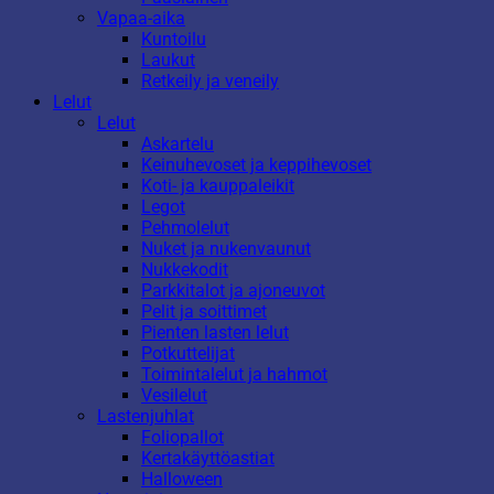
Vapaa-aika
Kuntoilu
Laukut
Retkeily ja veneily
Lelut
Lelut
Askartelu
Keinuhevoset ja keppihevoset
Koti- ja kauppaleikit
Legot
Pehmolelut
Nuket ja nukenvaunut
Nukkekodit
Parkkitalot ja ajoneuvot
Pelit ja soittimet
Pienten lasten lelut
Potkuttelijat
Toimintalelut ja hahmot
Vesilelut
Lastenjuhlat
Foliopallot
Kertakäyttöastiat
Halloween