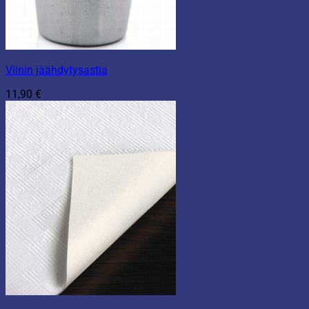
Viinin jäähdytysastia
11,90
€