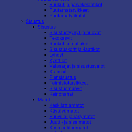
Ruukut ja parvekelaatikot
Puutarhatarvikkeet
Puutarhatyökalut
Sisustus
Sisustus
Sisustustyynyt ja huovat
Tekokasvit
Ruukut ja maljakot
Sisustuskorit ja -laatikot
Lyhdyt
Kynttilät
Valosarjat ja sisustusvalot
Kranssit
Piensisustus
Toimistotarvikkeet
Sisustusmuovit
Keinonahat
Matot
Keskilattiamatot
Käytävämatot
Puuvilla- ja räsymatot
Juutti- ja sisalmatot
Kosteantilanmatot