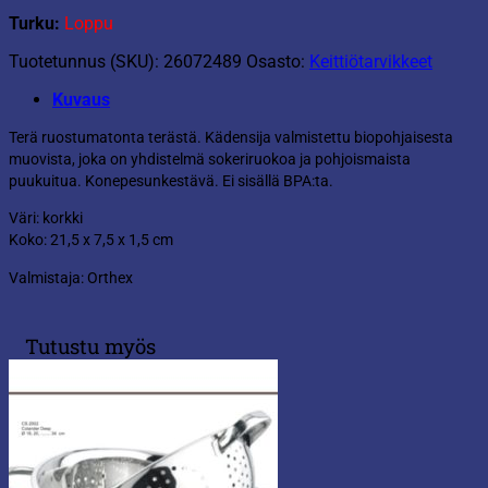
Turku:
Loppu
Tuotetunnus (SKU):
26072489
Osasto:
Keittiötarvikkeet
Kuvaus
Terä ruostumatonta terästä. Kädensija valmistettu biopohjaisesta
muovista, joka on yhdistelmä sokeriruokoa ja pohjoismaista
puukuitua. Konepesunkestävä. Ei sisällä BPA:ta.
Väri: korkki
Koko: 21,5 x 7,5 x 1,5 cm
Valmistaja: Orthex
Tutustu myös