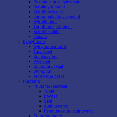
Pakastus- ja säilytysrasiat
Kertakäyttöastiat
Keittiötarvikkeet
Juomapullot ja vesiastiat
Kylmälaukut
Tarjottimet ja tabletit
Keittiötekstiilit
Fiskars
Kylpyhuone
Kylpyhuonematot
Tarvikkeet
Suihkuverhot
Pyyhkeet
Saunatarvikkeet
WC-harjat
Ammeet ja potat
Puutarha
Puutarhakalusteet
Tuolit
Pöydät
Setit
Aurinkovarjot
Pehmusteet ja istuintyynyt
Puutarhanhoito