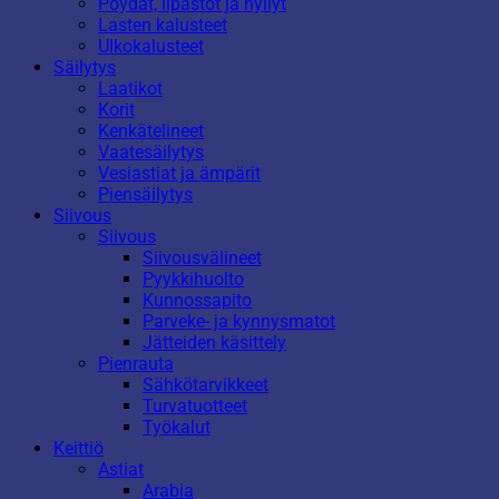
Pöydät, lipastot ja hyllyt
Lasten kalusteet
Ulkokalusteet
Säilytys
Laatikot
Korit
Kenkätelineet
Vaatesäilytys
Vesiastiat ja ämpärit
Piensäilytys
Siivous
Siivous
Siivousvälineet
Pyykkihuolto
Kunnossapito
Parveke- ja kynnysmatot
Jätteiden käsittely
Pienrauta
Sähkötarvikkeet
Turvatuotteet
Työkalut
Keittiö
Astiat
Arabia