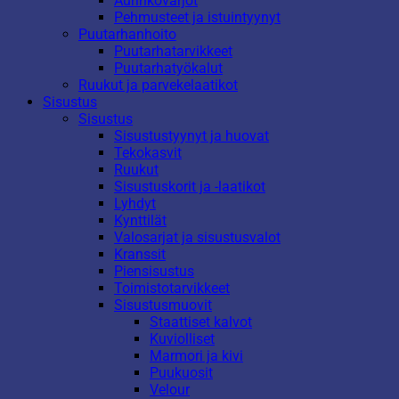
Aurinkovarjot
Pehmusteet ja istuintyynyt
Puutarhanhoito
Puutarhatarvikkeet
Puutarhatyökalut
Ruukut ja parvekelaatikot
Sisustus
Sisustus
Sisustustyynyt ja huovat
Tekokasvit
Ruukut
Sisustuskorit ja -laatikot
Lyhdyt
Kynttilät
Valosarjat ja sisustusvalot
Kranssit
Piensisustus
Toimistotarvikkeet
Sisustusmuovit
Staattiset kalvot
Kuviolliset
Marmori ja kivi
Puukuosit
Velour