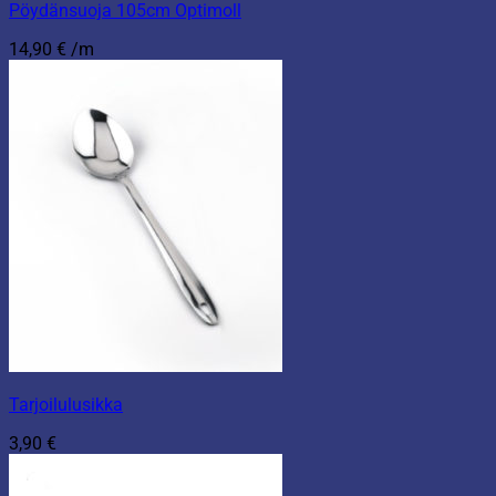
Pöydänsuoja 105cm Optimoll
14,90
€
/m
Tarjoilulusikka
3,90
€