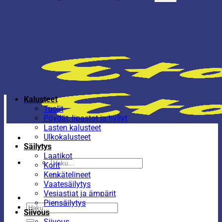
Kalusteet
Tuolit
Pöydät, lipastot ja hyllyt
Lasten kalusteet
Ulkokalusteet
Säilytys
Laatikot
Etsi:
Korit
Kenkätelineet
Vaatesäilytys
Vesiastiat ja ämpärit
Piensäilytys
Etsi:
Siivous
Siivous