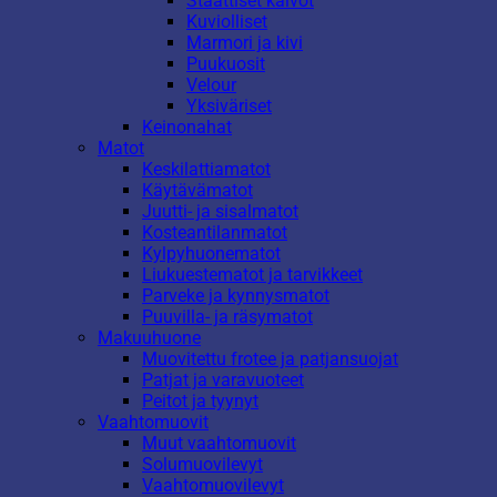
Staattiset kalvot
Kuviolliset
Marmori ja kivi
Puukuosit
Velour
Yksiväriset
Keinonahat
Matot
Keskilattiamatot
Käytävämatot
Juutti- ja sisalmatot
Kosteantilanmatot
Kylpyhuonematot
Liukuestematot ja tarvikkeet
Parveke ja kynnysmatot
Puuvilla- ja räsymatot
Makuuhuone
Muovitettu frotee ja patjansuojat
Patjat ja varavuoteet
Peitot ja tyynyt
Vaahtomuovit
Muut vaahtomuovit
Solumuovilevyt
Vaahtomuovilevyt