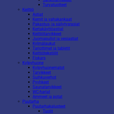
Turvatuotteet
Keittiö
Astiat
Kernit ja vahakankaat
Pakastus- ja säilytysrasiat
Kertakäyttöastiat
Keittiötarvikkeet
Juomapullot ja vesiastiat
Kylmälaukut
Tarjottimet ja tabletit
Keittiötekstiilit
Fiskars
Kylpyhuone
Kylpyhuonematot
Tarvikkeet
Suihkuverhot
Pyyhkeet
Saunatarvikkeet
WC-harjat
Ammeet ja potat
Puutarha
Puutarhakalusteet
Tuolit