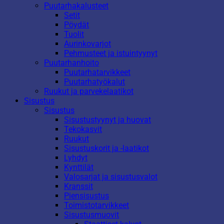
Puutarhakalusteet
Setit
Pöydät
Tuolit
Aurinkovarjot
Pehmusteet ja istuintyynyt
Puutarhanhoito
Puutarhatarvikkeet
Puutarhatyökalut
Ruukut ja parvekelaatikot
Sisustus
Sisustus
Sisustustyynyt ja huovat
Tekokasvit
Ruukut
Sisustuskorit ja -laatikot
Lyhdyt
Kynttilät
Valosarjat ja sisustusvalot
Kranssit
Piensisustus
Toimistotarvikkeet
Sisustusmuovit