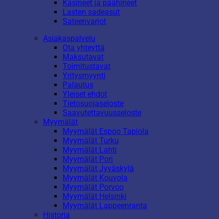
Käsineet ja päähineet
Lasten sadeasut
Sateenvarjot
Asiakaspalvelu
Ota yhteyttä
Maksutavat
Toimitustavat
Yritysmyynti
Palautus
Yleiset ehdot
Tietosuojaseloste
Saavutettavuusseloste
Myymälät
Myymälät Espoo Tapiola
Myymälät Turku
Myymälät Lahti
Myymälät Pori
Myymälät Jyväskylä
Myymälät Kouvola
Myymälät Porvoo
Myymälät Helsinki
Myymälät Lappeenranta
Historia