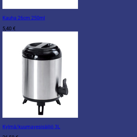
Kauha 26cm 250ml
5,40
€
Kylmä/kuumavesisäiliö 3L