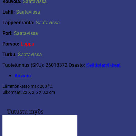
Kouvola:
Saatavissa
Lahti:
Saatavissa
Lappeenranta:
Saatavissa
Pori:
Saatavissa
Porvoo:
Loppu
Turku:
Saatavissa
Tuotetunnus (SKU):
26013372
Osasto:
Keittiötarvikkeet
Kuvaus
Lämmönkesto max 200 ⁰C.
Ulkomitat: 22 X 2.5 X 3,2 cm
Tutustu myös