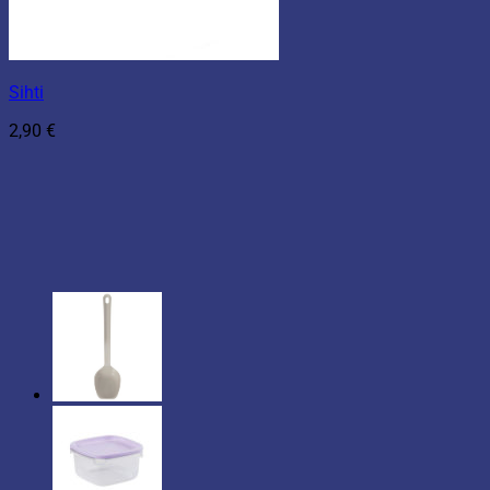
Sihti
2,90
€