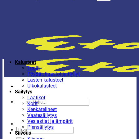
Kalusteet
Tuolit
Pöydät, lipastot ja hyllyt
Lasten kalusteet
Ulkokalusteet
Säilytys
Laatikot
Etsi:
Korit
Kenkätelineet
Vaatesäilytys
Vesiastiat ja ämpärit
Piensäilytys
Etsi:
Siivous
Siivous