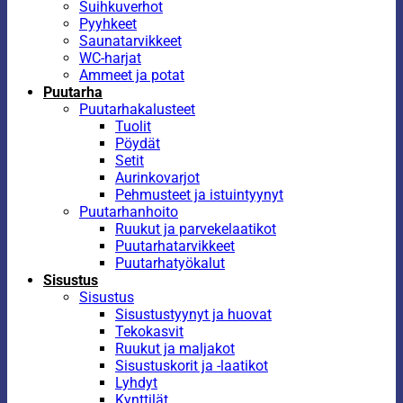
Suihkuverhot
Pyyhkeet
Saunatarvikkeet
WC-harjat
Ammeet ja potat
Puutarha
Puutarhakalusteet
Tuolit
Pöydät
Setit
Aurinkovarjot
Pehmusteet ja istuintyynyt
Puutarhanhoito
Ruukut ja parvekelaatikot
Puutarhatarvikkeet
Puutarhatyökalut
Sisustus
Sisustus
Sisustustyynyt ja huovat
Tekokasvit
Ruukut ja maljakot
Sisustuskorit ja -laatikot
Lyhdyt
Kynttilät