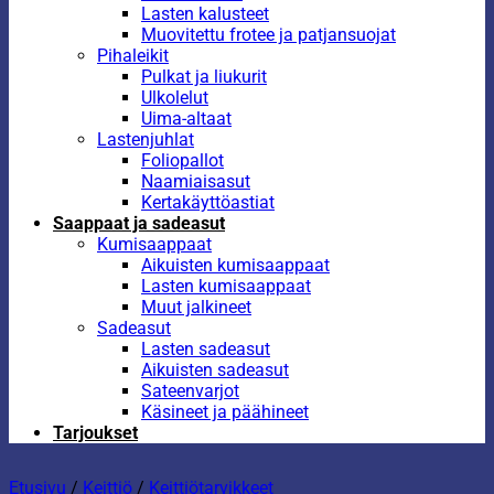
Lasten kalusteet
Muovitettu frotee ja patjansuojat
Pihaleikit
Pulkat ja liukurit
Ulkolelut
Uima-altaat
Lastenjuhlat
Foliopallot
Naamiaisasut
Kertakäyttöastiat
Saappaat ja sadeasut
Kumisaappaat
Aikuisten kumisaappaat
Lasten kumisaappaat
Muut jalkineet
Sadeasut
Lasten sadeasut
Aikuisten sadeasut
Sateenvarjot
Käsineet ja päähineet
Tarjoukset
Etusivu
/
Keittiö
/
Keittiötarvikkeet