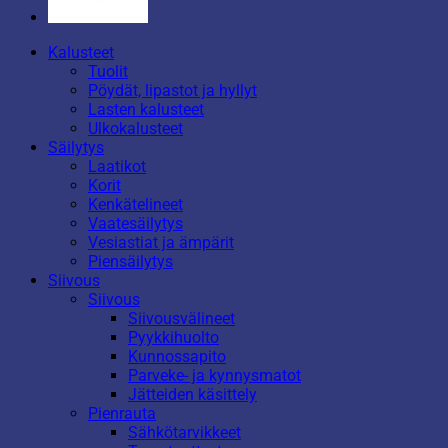
Kalusteet
Tuolit
Pöydät, lipastot ja hyllyt
Lasten kalusteet
Ulkokalusteet
Säilytys
Laatikot
Korit
Kenkätelineet
Vaatesäilytys
Vesiastiat ja ämpärit
Piensäilytys
Siivous
Siivous
Siivousvälineet
Pyykkihuolto
Kunnossapito
Parveke- ja kynnysmatot
Jätteiden käsittely
Pienrauta
Sähkötarvikkeet