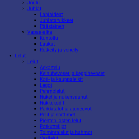
Joulu
Juhlat
Lahjaideat
Juhlatarvikkeet
Pääsiäinen
Vapaa-aika
Kuntoilu
Laukut
Retkeily ja veneily
Lelut
Lelut
Askartelu
Keinuhevoset ja keppihevoset
Koti- ja kauppaleikit
Legot
Pehmolelut
Nuket ja nukenvaunut
Nukkekodit
Parkkitalot ja ajoneuvot
Pelit ja soittimet
Pienten lasten lelut
Potkuttelijat
Toimintalelut ja hahmot
Vesilelut