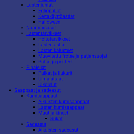
Lastenjuhlat
Foliopallot
Kertakäyttöastiat
Halloween
Naamiaisasut
Lastentarvikkeet
Hoitotarvikkeet
Lasten astiat
Lasten kalusteet
Muovitettu frotee ja patjansuojat
Patjat ja peitteet
Pihaleikit
Pulkat ja liukurit
Uima-altaat
Ulkolelut
Saappaat ja sadeasut
Kumisaappaat
Aikuisten kumisaappaat
Lasten kumisaappaat
Muut jalkineet
Sukat
Sadeasut
Aikuisten sadeasut