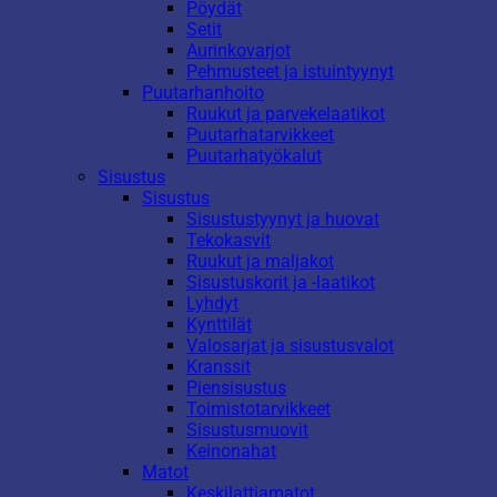
Pöydät
Setit
Aurinkovarjot
Pehmusteet ja istuintyynyt
Puutarhanhoito
Ruukut ja parvekelaatikot
Puutarhatarvikkeet
Puutarhatyökalut
Sisustus
Sisustus
Sisustustyynyt ja huovat
Tekokasvit
Ruukut ja maljakot
Sisustuskorit ja -laatikot
Lyhdyt
Kynttilät
Valosarjat ja sisustusvalot
Kranssit
Piensisustus
Toimistotarvikkeet
Sisustusmuovit
Keinonahat
Matot
Keskilattiamatot