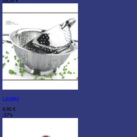
26,50
€
Lävikkö
6,90
€
-37%