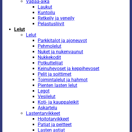
Vapaa-aika
Laukut
Kuntoilu
Retkeily ja veneily
Pelastusliivit
Lelut
Lelut
Parkkitalot ja ajoneuvot
Pehmolelut
Nuket ja nukenvaunut
Nukkekodit
Potkuttelijat
Keinuhevoset ja keppihevoset
Pelit ja soittimet
Toimintalelut ja hahmot
Pienten lasten lelut
Legot
Vesilelut
Koti- ja kauppaleikit
Askartelu
Lastentarvikkeet
Hoitotarvikkeet
Patjat ja peitteet
Lasten astiat