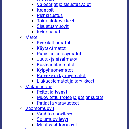
Valosarjat ja sisustusvalot
Kranssit
Piensisustus
Toimistotarvikkeet
Sisustusmuovit
Keinonahat
Matot
Keskilattiamatot
Käytävämatot
Puuvilla- ja räsymatot
Juutti- ja sisalmatot
Kosteantilanmatot
Kylpyhuonematot
Parveke ja kynnysmatot
Liukuestematot ja tarvikkeet
Makuuhuone
Peitot ja tyynyt
Muovitettu frotee ja patjansuojat
Patjat ja varavuoteet
Vaahtomuovit
Vaahtomuovilevyt
Solumuovilevyt
Muut vaahtomuovit