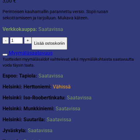
3,00
€
Perinteisen kauhamallin parannettu versio. Sopii ruoan
sekoittamiseen ja tarjoiluun. Mukava käteen.
Verkkokauppa:
Saatavissa
Kauha
Lisää ostoskoriin
22cm
Earl
Myymäläsaatavuus
gray
Tuotteiden myymäläsaldot vaihtelevat, eikä myymäläkohtaista saatavuutta
määrä
voida täysin taata.
Espoo: Tapiola:
Saatavissa
Helsinki: Herttoniemi:
Vähissä
Helsinki: Iso-Roobertinkatu:
Saatavissa
Helsinki: Munkkiniemi:
Saatavissa
Helsinki: Suutarila:
Saatavissa
Jyväskyla:
Saatavissa