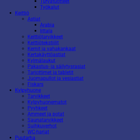
Turvatuotteet
Työkalut
Keittiö
Astiat
Arabia
Iittala
Keittiötarvikkeet
Keittiötekstiilit
Kernit ja vahakankaat
Kertakäyttöastiat
Kylmälaukut
Pakastus- ja säilytysrasiat
Tarjottimet ja tabletit
Juomapullot ja vesiastiat
Fiskars
Kylpyhuone
Tarvikkeet
Kylpyhuonematot
Pyyhkeet
Ammeet ja potat
Saunatarvikkeet
Suihkuverhot
WC-harjat
Puutarha