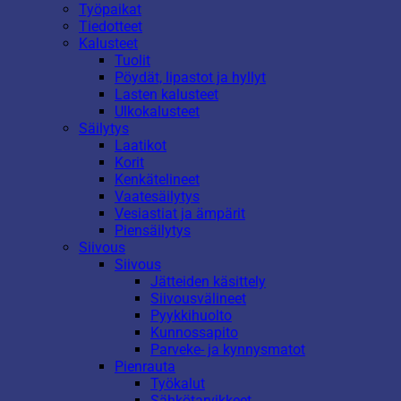
Työpaikat
Tiedotteet
Kalusteet
Tuolit
Pöydät, lipastot ja hyllyt
Lasten kalusteet
Ulkokalusteet
Säilytys
Laatikot
Korit
Kenkätelineet
Vaatesäilytys
Vesiastiat ja ämpärit
Piensäilytys
Siivous
Siivous
Jätteiden käsittely
Siivousvälineet
Pyykkihuolto
Kunnossapito
Parveke- ja kynnysmatot
Pienrauta
Työkalut
Sähkötarvikkeet