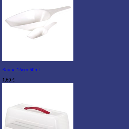
Kauha 16cm 50ml
1,60
€