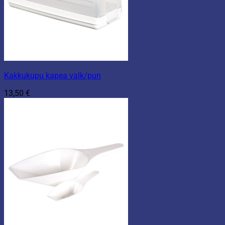
Kakkukupu kapea valk/pun
13,50
€