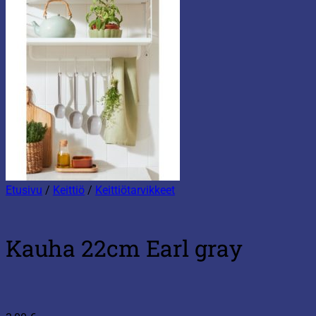
Etusivu
/
Keittiö
/
Keittiötarvikkeet
Kauha 22cm Earl gray