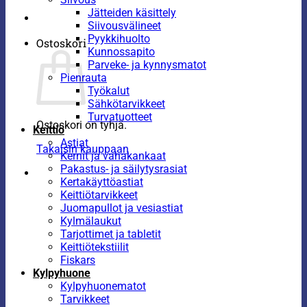
Jätteiden käsittely
Siivousvälineet
Pyykkihuolto
Ostoskori
Kunnossapito
Parveke- ja kynnysmatot
Pienrauta
Työkalut
Sähkötarvikkeet
Turvatuotteet
Ostoskori on tyhjä.
Keittiö
Astiat
Takaisin kauppaan
Kernit ja vahakankaat
Pakastus- ja säilytysrasiat
Kertakäyttöastiat
Keittiötarvikkeet
Juomapullot ja vesiastiat
Kylmälaukut
Tarjottimet ja tabletit
Keittiötekstiilit
Fiskars
Kylpyhuone
Kylpyhuonematot
Tarvikkeet