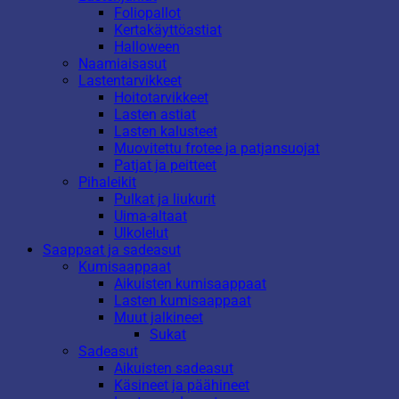
Foliopallot
Kertakäyttöastiat
Halloween
Naamiaisasut
Lastentarvikkeet
Hoitotarvikkeet
Lasten astiat
Lasten kalusteet
Muovitettu frotee ja patjansuojat
Patjat ja peitteet
Pihaleikit
Pulkat ja liukurit
Uima-altaat
Ulkolelut
Saappaat ja sadeasut
Kumisaappaat
Aikuisten kumisaappaat
Lasten kumisaappaat
Muut jalkineet
Sukat
Sadeasut
Aikuisten sadeasut
Käsineet ja päähineet