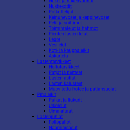
Nuket ja nukenvaunut
Nukkekodit
Potkuttelijat
Keinuhevoset ja keppihevoset
Pelit ja soittimet
Toimintalelut ja hahmot
Pienten lasten lelut
Legot
Vesilelut
Koti- ja kauppaleikit
Askartelu
Lastentarvikkeet
Hoitotarvikkeet
Patjat ja peitteet
Lasten astiat
Lasten kalusteet
Muovitettu frotee ja patjansuojat
Pihaleikit
Pulkat ja liukurit
Ulkolelut
Uima-altaat
Lastenjuhlat
Foliopallot
Naamiaisasut