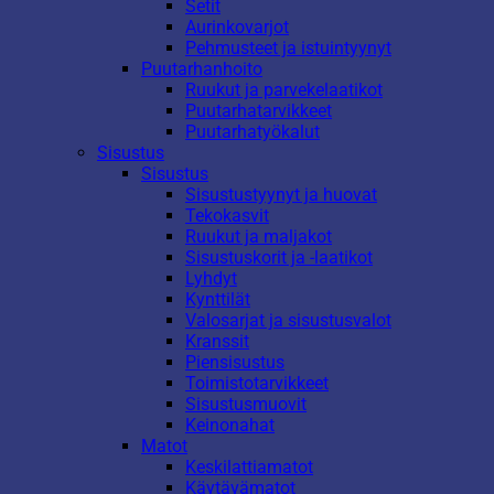
Setit
Aurinkovarjot
Pehmusteet ja istuintyynyt
Puutarhanhoito
Ruukut ja parvekelaatikot
Puutarhatarvikkeet
Puutarhatyökalut
Sisustus
Sisustus
Sisustustyynyt ja huovat
Tekokasvit
Ruukut ja maljakot
Sisustuskorit ja -laatikot
Lyhdyt
Kynttilät
Valosarjat ja sisustusvalot
Kranssit
Piensisustus
Toimistotarvikkeet
Sisustusmuovit
Keinonahat
Matot
Keskilattiamatot
Käytävämatot