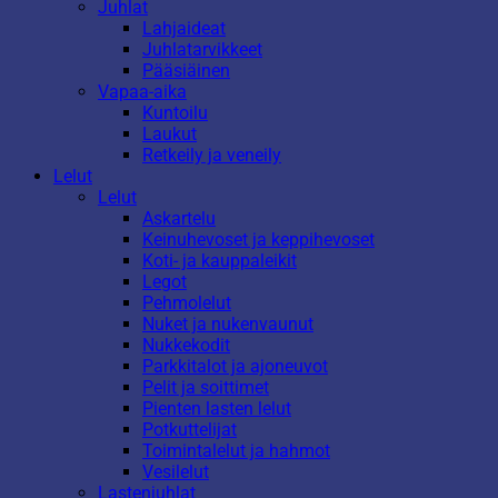
Juhlat
Lahjaideat
Juhlatarvikkeet
Pääsiäinen
Vapaa-aika
Kuntoilu
Laukut
Retkeily ja veneily
Lelut
Lelut
Askartelu
Keinuhevoset ja keppihevoset
Koti- ja kauppaleikit
Legot
Pehmolelut
Nuket ja nukenvaunut
Nukkekodit
Parkkitalot ja ajoneuvot
Pelit ja soittimet
Pienten lasten lelut
Potkuttelijat
Toimintalelut ja hahmot
Vesilelut
Lastenjuhlat