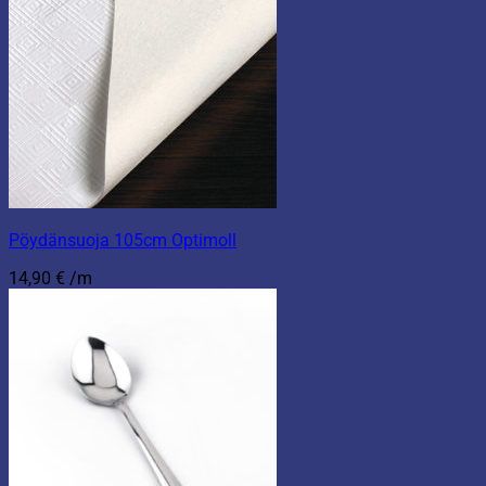
Pöydänsuoja 105cm Optimoll
14,90
€
/m