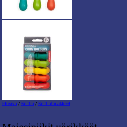
Etusivu
/
Keittiö
/
Keittiötarvikkeet
Maissipiikit värikkäät