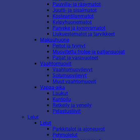
Puuvilla- ja räsymatot
Juutti- ja sisalmatot
Kosteantilanmatot
Kylpyhuonematot
Parveke ja kynnysmatot
Liukuestematot ja tarvikkeet
Makuuhuone
Peitot ja tyynyt
Muovitettu frotee ja patjansuojat
Patjat ja varavuoteet
Vaahtomuovit
Vaahtomuovilevyt
Solumuovilevyt
Muut vaahtomuovit
Vapaa-aika
Laukut
Kuntoilu
Retkeily ja veneily
Pelastusliivit
Lelut
Lelut
Parkkitalot ja ajoneuvot
Pehmolelut