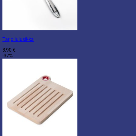
Tarjoilulusikka
3,90
€
-37%