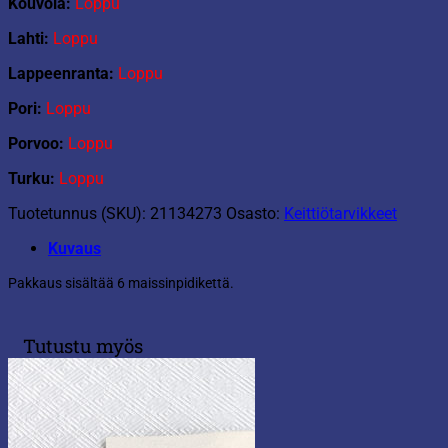
Kouvola:
Loppu
Lahti:
Loppu
Lappeenranta:
Loppu
Pori:
Loppu
Porvoo:
Loppu
Turku:
Loppu
Tuotetunnus (SKU):
21134273
Osasto:
Keittiötarvikkeet
Kuvaus
Pakkaus sisältää 6 maissinpidikettä.
Tutustu myös