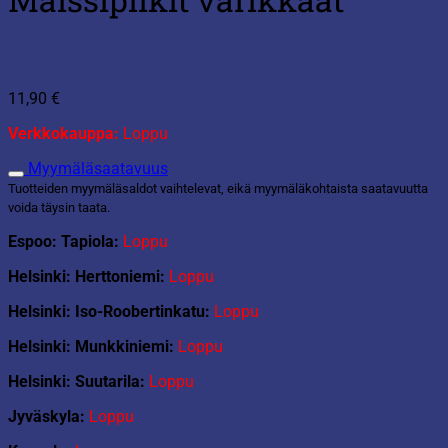
11,90
€
Verkkokauppa:
Loppu
Myymäläsaatavuus
Tuotteiden myymäläsaldot vaihtelevat, eikä myymäläkohtaista saatavuutta
voida täysin taata.
Espoo: Tapiola:
Loppu
Helsinki: Herttoniemi:
Loppu
Helsinki: Iso-Roobertinkatu:
Loppu
Helsinki: Munkkiniemi:
Loppu
Helsinki: Suutarila:
Loppu
Jyväskyla:
Loppu