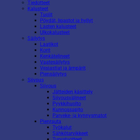
Tiedotteet
Kalusteet
Tuolit
Pöydät, lipastot ja hyllyt
Lasten kalusteet
Ulkokalusteet
Säilytys
Laatikot
Korit
Kenkätelineet
Vaatesäilytys
Vesiastiat ja ämpärit
Piensäilytys
Siivous
Siivous
Jätteiden käsittely
Siivousvälineet
Pyykkihuolto
Kunnossapito
Parveke- ja kynnysmatot
Pienrauta
Työkalut
Sähkötarvikkeet
Turvatuotteet