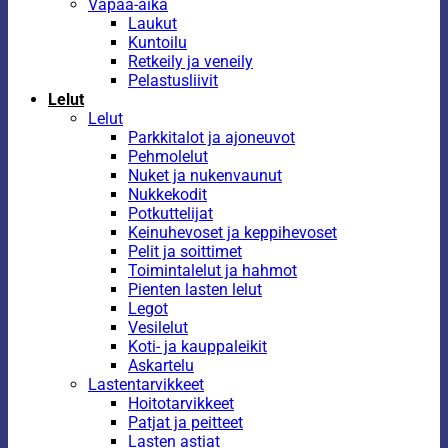
Vapaa-aika
Laukut
Kuntoilu
Retkeily ja veneily
Pelastusliivit
Lelut
Lelut
Parkkitalot ja ajoneuvot
Pehmolelut
Nuket ja nukenvaunut
Nukkekodit
Potkuttelijat
Keinuhevoset ja keppihevoset
Pelit ja soittimet
Toimintalelut ja hahmot
Pienten lasten lelut
Legot
Vesilelut
Koti- ja kauppaleikit
Askartelu
Lastentarvikkeet
Hoitotarvikkeet
Patjat ja peitteet
Lasten astiat