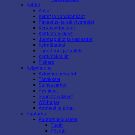
Keittiö
Astiat
Kernit ja vahakankaat
Pakastus- ja säilytysrasiat
Kertakäyttöastiat
Keittiötarvikkeet
Juomapullot ja vesiastiat
Kylmälaukut
Tarjottimet ja tabletit
Keittiötekstiilit
Fiskars
Kylpyhuone
Kylpyhuonematot
Tarvikkeet
Suihkuverhot
Pyyhkeet
Saunatarvikkeet
WC-harjat
Ammeet ja potat
Puutarha
Puutarhakalusteet
Tuolit
Pöydät