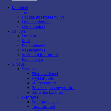
Kalusteet
Tuolit
Pöydät, lipastot ja hyllyt
Lasten kalusteet
Ulkokalusteet
Säilytys
Laatikot
Korit
Kenkätelineet
Vaatesäilytys
Vesiastiat ja ämpärit
Piensäilytys
Siivous
Siivous
Siivousvälineet
Pyykkihuolto
Kunnossapito
Parveke- ja kynnysmatot
Jätteiden käsittely
Pienrauta
Sähkötarvikkeet
Turvatuotteet