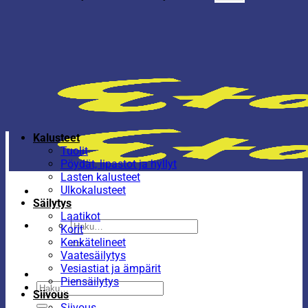
Kalusteet
Tuolit
Pöydät, lipastot ja hyllyt
Lasten kalusteet
Ulkokalusteet
Säilytys
Laatikot
Etsi:
Korit
Kenkätelineet
Vaatesäilytys
Vesiastiat ja ämpärit
Piensäilytys
Etsi:
Siivous
Siivous