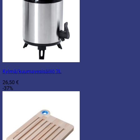
Kylmä/kuumavesisäiliö 3L
26,50
€
-37%