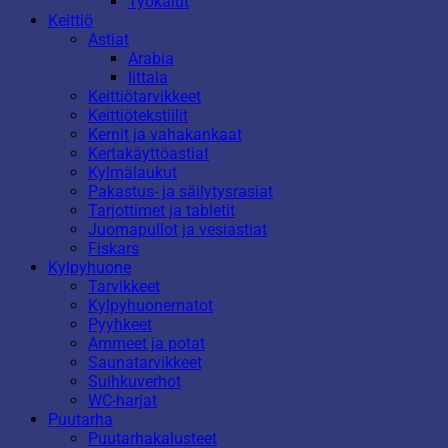
Työkalut
Keittiö
Astiat
Arabia
Iittala
Keittiötarvikkeet
Keittiötekstiilit
Kernit ja vahakankaat
Kertakäyttöastiat
Kylmälaukut
Pakastus- ja säilytysrasiat
Tarjottimet ja tabletit
Juomapullot ja vesiastiat
Fiskars
Kylpyhuone
Tarvikkeet
Kylpyhuonematot
Pyyhkeet
Ammeet ja potat
Saunatarvikkeet
Suihkuverhot
WC-harjat
Puutarha
Puutarhakalusteet