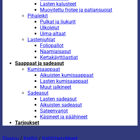
Lasten kalusteet
Muovitettu frotee ja patjansuojat
Pihaleikit
Pulkat ja liukurit
Ulkolelut
Uima-altaat
Lastenjuhlat
Foliopallot
Naamiaisasut
Kertakäyttöastiat
Saappaat ja sadeasut
Kumisaappaat
Aikuisten kumisaappaat
Lasten kumisaappaat
Muut jalkineet
Sadeasut
Lasten sadeasut
Aikuisten sadeasut
Sateenvarjot
Käsineet ja päähineet
Tarjoukset
Etusivu
/
Keittiö
/
Keittiötarvikkeet