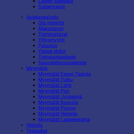
Lasten sadeasut
Sateenvarjot
Asiakaspalvelu
Ota yhteyttä
Maksutavat
Toimitustavat
Yritysmyynti
Palautus
Yleiset ehdot
Tietosuojaseloste
Saavutettavuusseloste
Myymälät
Myymälät Espoo Tapiola
Myymälät Turku
Myymälät Lahti
Myymälät Pori
Myymälät Jyväskylä
Myymälät Kouvola
Myymälät Porvoo
Myymälät Helsinki
Myymälät Lappeenranta
Historia
Työpaikat