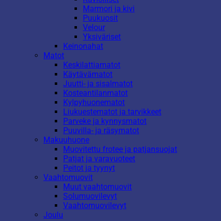
Marmori ja kivi
Puukuosit
Velour
Yksiväriset
Keinonahat
Matot
Keskilattiamatot
Käytävämatot
Juutti- ja sisalmatot
Kosteantilanmatot
Kylpyhuonematot
Liukuestematot ja tarvikkeet
Parveke ja kynnysmatot
Puuvilla- ja räsymatot
Makuuhuone
Muovitettu frotee ja patjansuojat
Patjat ja varavuoteet
Peitot ja tyynyt
Vaahtomuovit
Muut vaahtomuovit
Solumuovilevyt
Vaahtomuovilevyt
Joulu