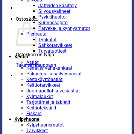
Jätteiden käsittely
Siivousvälineet
Pyykkihuolto
Ostoskori
Kunnossapito
Parveke- ja kynnysmatot
Pienrauta
Työkalut
Sähkötarvikkeet
Turvatuotteet
Ostoskori on tyhjä.
Keittiö
Astiat
Takaisin kauppaan
Kernit ja vahakankaat
Pakastus- ja säilytysrasiat
Kertakäyttöastiat
Keittiötarvikkeet
Juomapullot ja vesiastiat
Kylmälaukut
Tarjottimet ja tabletit
Keittiötekstiilit
Fiskars
Kylpyhuone
Kylpyhuonematot
Tarvikkeet