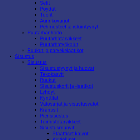
Setit
Pöydät
Tuolit
Aurinkovarjot
Pehmusteet ja istuintyynyt
Puutarhanhoito
Puutarhatarvikkeet
Puutarhatyökalut
Ruukut ja parvekelaatikot
Sisustus
Sisustus
Sisustustyynyt ja huovat
Tekokasvit
Ruukut
Sisustuskorit ja -laatikot
Lyhdyt
Kynttilät
Valosarjat ja sisustusvalot
Kranssit
Piensisustus
Toimistotarvikkeet
Sisustusmuovit
Staattiset kalvot
Kuviolliset