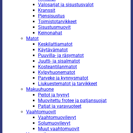
Valosarjat ja sisustusvalot
Kranssit
Piensisustus
Toimistotarvikkeet
Sisustusmuovit
Keinonahat
Matot
Keskilattiamatot
Käytävämatot
Puuvilla- ja räsymatot
Juutti- ja sisalmatot
Kosteantilanmatot
Kylpyhuonematot
Parveke ja kynnysmatot
Liukuestematot ja tarvikkeet
Makuuhuone
Peitot ja tyynyt
Muovitettu frotee ja patjansuojat
Patjat ja varavuoteet
Vaahtomuovit
Vaahtomuovilevyt
Solumuovilevyt
Muut vaahtomuovit