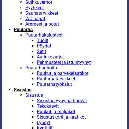
Suihkuverhot
Pyyhkeet
Saunatarvikkeet
WC-harjat
Ammeet ja potat
Puutarha
Puutarhakalusteet
Tuolit
Pöydät
Setit
Aurinkovarjot
Pehmusteet ja istuintyynyt
Puutarhanhoito
Ruukut ja parvekelaatikot
Puutarhatarvikkeet
Puutarhatyökalut
Sisustus
Sisustus
Sisustustyynyt ja huovat
Tekokasvit
Ruukut ja maljakot
Sisustuskorit ja -laatikot
Lyhdyt
Kynttilät