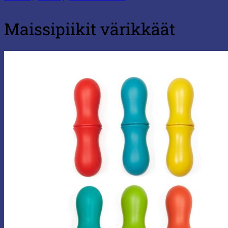
Maissipiikit värikkäät