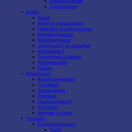
Sähkötarvikkeet
Turvatuotteet
Keittiö
Astiat
Kernit ja vahakankaat
Pakastus- ja säilytysrasiat
Kertakäyttöastiat
Keittiötarvikkeet
Juomapullot ja vesiastiat
Kylmälaukut
Tarjottimet ja tabletit
Keittiötekstiilit
Fiskars
Kylpyhuone
Kylpyhuonematot
Tarvikkeet
Suihkuverhot
Pyyhkeet
Saunatarvikkeet
WC-harjat
Ammeet ja potat
Puutarha
Puutarhakalusteet
Tuolit