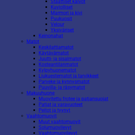
Staattiset kalvot
Kuviolliset
Marmori ja kivi
Puukuosit
Velour
Yksiväriset
Keinonahat
Matot
Keskilattiamatot
Käytävämatot
Juutti- ja sisalmatot
Kosteantilanmatot
Kylpyhuonematot
Liukuestematot ja tarvikkeet
Parveke ja kynnysmatot
Puuvilla- ja räsymatot
Makuuhuone
Muovitettu frotee ja patjansuojat
Patjat ja varavuoteet
Peitot ja tyynyt
Vaahtomuovit
Muut vaahtomuovit
Solumuovilevyt
Vaahtomuovilevyt