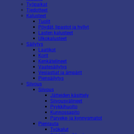
Työpaikat
Tiedotteet
Kalusteet
Tuolit
Pöydät, lipastot ja hyllyt
Lasten kalusteet
Ulkokalusteet
Säilytys
Laatikot
Korit
Kenkätelineet
Vaatesäilytys
Vesiastiat ja ämpärit
Piensäilytys
Siivous
Siivous
Jätteiden käsittely
Siivousvälineet
Pyykkihuolto
Kunnossapito
Parveke- ja kynnysmatot
Pienrauta
Työkalut