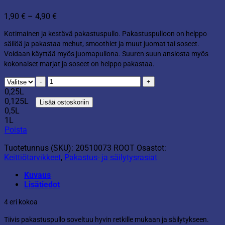
Hintaluokka:
1,90
€
–
4,90
€
1,90 €
Kotimainen ja kestävä pakastuspullo. Pakastuspulloon on helppo
-
säilöä ja pakastaa mehut, smoothiet ja muut juomat tai soseet.
4,90 €
Voidaan käyttää myös juomapullona. Suuren suun ansiosta myös
kokonaiset marjat ja soseet on helppo pakastaa.
Pakastuspullo
määrä
0,25L
0,125L
Lisää ostoskoriin
0,5L
1L
Poista
Tuotetunnus (SKU):
20510073 ROOT
Osastot:
Keittiötarvikkeet
,
Pakastus- ja säilytysrasiat
Kuvaus
Lisätiedot
4 eri kokoa
Tiivis pakastuspullo soveltuu hyvin retkille mukaan ja säilytykseen.