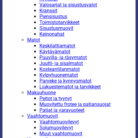
Valosarjat ja sisustusvalot
Kranssit
Piensisustus
Toimistotarvikkeet
Sisustusmuovit
Keinonahat
Matot
Keskilattiamatot
Käytävämatot
Puuvilla- ja räsymatot
Juutti- ja sisalmatot
Kosteantilanmatot
Kylpyhuonematot
Parveke ja kynnysmatot
Liukuestematot ja tarvikkeet
Makuuhuone
Peitot ja tyynyt
Muovitettu frotee ja patjansuojat
Patjat ja varavuoteet
Vaahtomuovit
Vaahtomuovilevyt
Solumuovilevyt
Muut vaahtomuovit