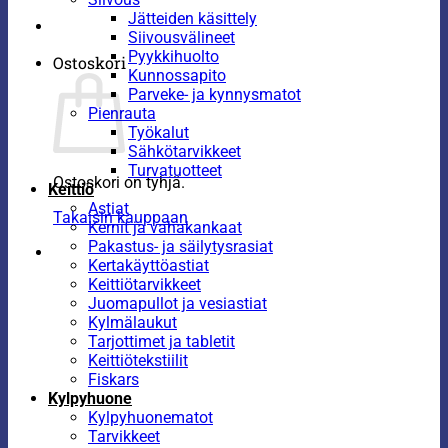
Jätteiden käsittely
Siivousvälineet
Pyykkihuolto
Ostoskori
Kunnossapito
Parveke- ja kynnysmatot
Pienrauta
Työkalut
Sähkötarvikkeet
Turvatuotteet
Ostoskori on tyhjä.
Keittiö
Astiat
Takaisin kauppaan
Kernit ja vahakankaat
Pakastus- ja säilytysrasiat
Kertakäyttöastiat
Keittiötarvikkeet
Juomapullot ja vesiastiat
Kylmälaukut
Tarjottimet ja tabletit
Keittiötekstiilit
Fiskars
Kylpyhuone
Kylpyhuonematot
Tarvikkeet