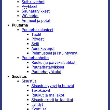
Suihkuverhot
Pyyhkeet
Saunatarvikkeet
WC-harjat
Ammeet ja potat
Puutarha
Puutarhakalusteet
Tuolit
Pöydät
Setit
Aurinkovarjot
Pehmusteet ja istuintyynyt
Puutarhanhoito
Ruukut ja parvekelaatikot
Puutarhatarvikkeet
Puutarhatyökalut
Sisustus
Sisustus
Sisustustyynyt ja huovat
Tekokasvit
Ruukut ja maljakot
Sisustuskorit ja -laatikot
Lyhdyt
Kynttilät