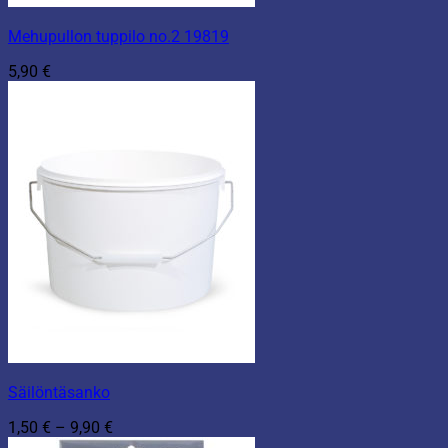
Mehupullon tuppilo no.2 19819
5,90
€
Säilöntäsanko
Hintaluokka:
1,50
€
–
9,90
€
1,50 €