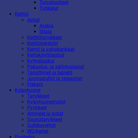
Turvatuotteet
Työkalut
Keittiö
Astiat
Arabia
Iittala
Keittiötarvikkeet
Keittiötekstiilit
Kernit ja vahakankaat
Kertakäyttöastiat
Kylmälaukut
Pakastus- ja säilytysrasiat
Tarjottimet ja tabletit
Juomapullot ja vesiastiat
Fiskars
Kylpyhuone
Tarvikkeet
Kylpyhuonematot
Pyyhkeet
Ammeet ja potat
Saunatarvikkeet
Suihkuverhot
WC-harjat
Puutarha