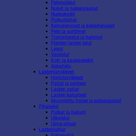
Pehmolelut
Nuket ja nukenvaunut
Nukkekodit
Potkuttelijat
Keinuhevoset ja keppihevoset
Pelit ja soittimet
Toimintalelut ja hahmot
Pienten lasten lelut
Legot
Vesilelut
Koti- ja kauppaleikit
Askartelu
Lastentarvikkeet
Hoitotarvikkeet
Patjat ja peitteet
Lasten astiat
Lasten kalusteet
Muovitettu frotee ja patjansuojat
Pihaleikit
Pulkat ja liukurit
Ulkolelut
Uima-altaat
Lastenjuhlat
Foliopallot