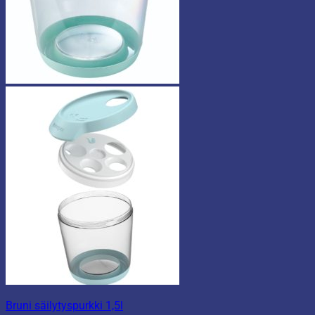
Bruni säilytyspurkki 1,5l