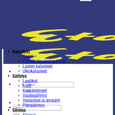
Kalusteet
Tuolit
Pöydät, lipastot ja hyllyt
Lasten kalusteet
Ulkokalusteet
Säilytys
Laatikot
Etsi:
Korit
Kenkätelineet
Vaatesäilytys
Vesiastiat ja ämpärit
Piensäilytys
Etsi:
Siivous
Siivous