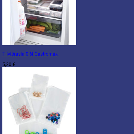
Tiiviörasia 0,6l Gastromax
5,20
€