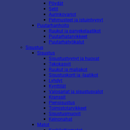
Pöydät
Setit
Aurinkovarjot
Pehmusteet ja istuintyynyt
Puutarhanhoito
Ruukut ja parvekelaatikot
Puutarhatarvikkeet
Puutarhatyökalut
Sisustus
Sisustus
Sisustustyynyt ja huovat
Tekokasvit
Ruukut ja maljakot
Sisustuskorit ja -laatikot
Lyhdyt
Kynttilät
Valosarjat ja sisustusvalot
Kranssit
Piensisustus
Toimistotarvikkeet
Sisustusmuovit
Keinonahat
Matot