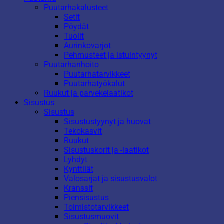
Puutarhakalusteet
Setit
Pöydät
Tuolit
Aurinkovarjot
Pehmusteet ja istuintyynyt
Puutarhanhoito
Puutarhatarvikkeet
Puutarhatyökalut
Ruukut ja parvekelaatikot
Sisustus
Sisustus
Sisustustyynyt ja huovat
Tekokasvit
Ruukut
Sisustuskorit ja -laatikot
Lyhdyt
Kynttilät
Valosarjat ja sisustusvalot
Kranssit
Piensisustus
Toimistotarvikkeet
Sisustusmuovit