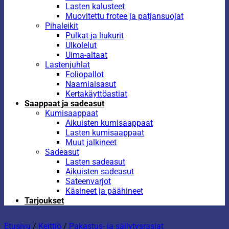
Lasten kalusteet
Muovitettu frotee ja patjansuojat
Pihaleikit
Pulkat ja liukurit
Ulkolelut
Uima-altaat
Lastenjuhlat
Foliopallot
Naamiaisasut
Kertakäyttöastiat
Saappaat ja sadeasut
Kumisaappaat
Aikuisten kumisaappaat
Lasten kumisaappaat
Muut jalkineet
Sadeasut
Lasten sadeasut
Aikuisten sadeasut
Sateenvarjot
Käsineet ja päähineet
Tarjoukset
Etusivu
/
Keittiö
/
Pakastus- ja säilytysrasiat