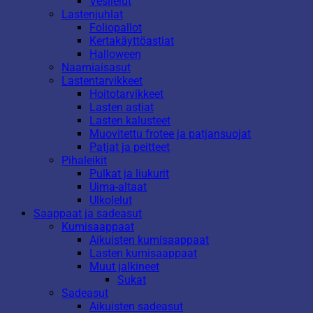
Vesilelut
Lastenjuhlat
Foliopallot
Kertakäyttöastiat
Halloween
Naamiaisasut
Lastentarvikkeet
Hoitotarvikkeet
Lasten astiat
Lasten kalusteet
Muovitettu frotee ja patjansuojat
Patjat ja peitteet
Pihaleikit
Pulkat ja liukurit
Uima-altaat
Ulkolelut
Saappaat ja sadeasut
Kumisaappaat
Aikuisten kumisaappaat
Lasten kumisaappaat
Muut jalkineet
Sukat
Sadeasut
Aikuisten sadeasut