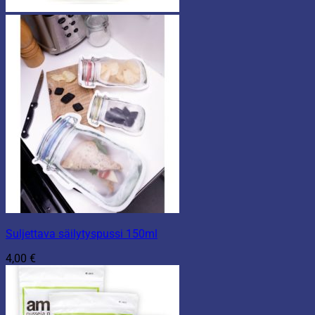
Suljettava säilytyspussi 150ml
4,00
€