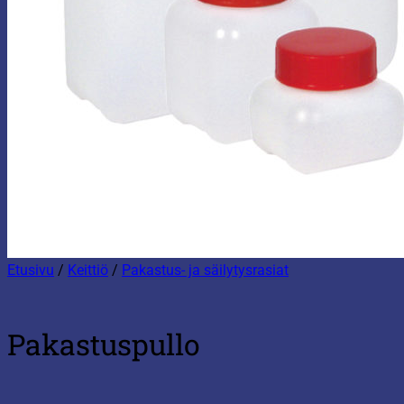
Etusivu
/
Keittiö
/
Pakastus- ja säilytysrasiat
Pakastuspullo