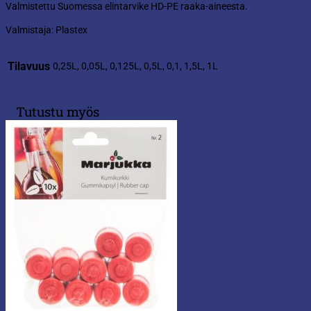
Valmistettu Suomessa elintarvike HD-PE raaka-aineesta.
Valmistaja: Plastex
Tilavuus
0,25L, 0,05L, 0,125L, 0,5L, 0,1, 1,5L, 1L
Tutustu myös