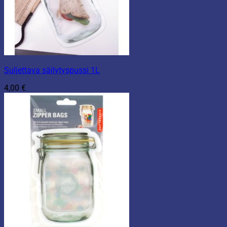
Suljettava säilytyspussi 1L
4,00
€