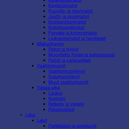
Keskilattiamatot
Käytävämatot
Puuvilla- ja räsymatot
Juutti- ja sisalmatot
Kosteantilanmatot
Kylpyhuonematot
Parveke ja kynnysmatot
Liukuestematot ja tarvikkeet
Makuuhuone
Peitot ja tyynyt
Muovitettu frotee ja patjansuojat
Patjat ja varavuoteet
Vaahtomuovit
Vaahtomuovilevyt
Solumuovilevyt
Muut vaahtomuovit
Vapaa-aika
Laukut
Kuntoilu
Retkeily ja veneily
Pelastusliivit
Lelut
Lelut
Parkkitalot ja ajoneuvot