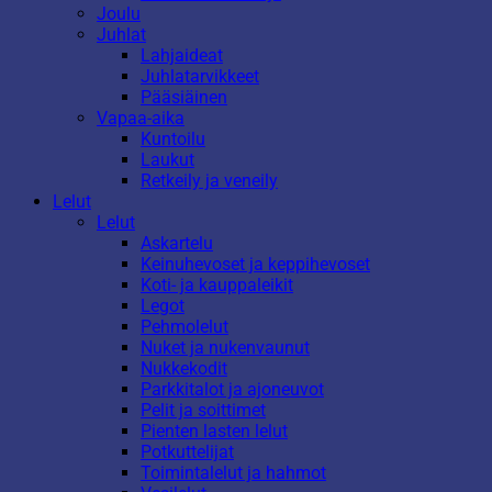
Joulu
Juhlat
Lahjaideat
Juhlatarvikkeet
Pääsiäinen
Vapaa-aika
Kuntoilu
Laukut
Retkeily ja veneily
Lelut
Lelut
Askartelu
Keinuhevoset ja keppihevoset
Koti- ja kauppaleikit
Legot
Pehmolelut
Nuket ja nukenvaunut
Nukkekodit
Parkkitalot ja ajoneuvot
Pelit ja soittimet
Pienten lasten lelut
Potkuttelijat
Toimintalelut ja hahmot