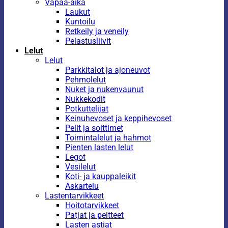
Vapaa-aika
Laukut
Kuntoilu
Retkeily ja veneily
Pelastusliivit
Lelut
Lelut
Parkkitalot ja ajoneuvot
Pehmolelut
Nuket ja nukenvaunut
Nukkekodit
Potkuttelijat
Keinuhevoset ja keppihevoset
Pelit ja soittimet
Toimintalelut ja hahmot
Pienten lasten lelut
Legot
Vesilelut
Koti- ja kauppaleikit
Askartelu
Lastentarvikkeet
Hoitotarvikkeet
Patjat ja peitteet
Lasten astiat