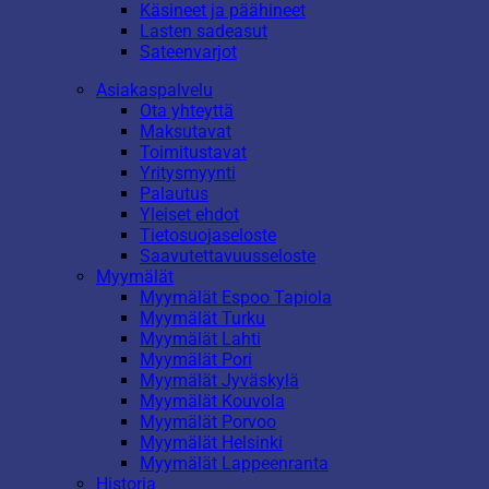
Käsineet ja päähineet
Lasten sadeasut
Sateenvarjot
Asiakaspalvelu
Ota yhteyttä
Maksutavat
Toimitustavat
Yritysmyynti
Palautus
Yleiset ehdot
Tietosuojaseloste
Saavutettavuusseloste
Myymälät
Myymälät Espoo Tapiola
Myymälät Turku
Myymälät Lahti
Myymälät Pori
Myymälät Jyväskylä
Myymälät Kouvola
Myymälät Porvoo
Myymälät Helsinki
Myymälät Lappeenranta
Historia