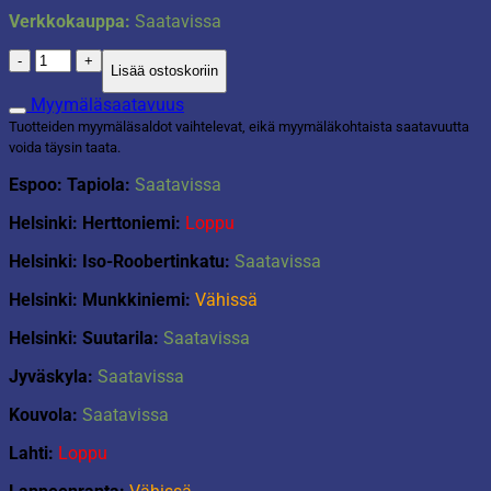
Verkkokauppa:
Saatavissa
Pizzaleikkuri
Lisää ostoskoriin
non-
stick
Myymäläsaatavuus
musta
Tuotteiden myymäläsaldot vaihtelevat, eikä myymäläkohtaista saatavuutta
määrä
voida täysin taata.
Espoo: Tapiola:
Saatavissa
Helsinki: Herttoniemi:
Loppu
Helsinki: Iso-Roobertinkatu:
Saatavissa
Helsinki: Munkkiniemi:
Vähissä
Helsinki: Suutarila:
Saatavissa
Jyväskyla:
Saatavissa
Kouvola:
Saatavissa
Lahti:
Loppu