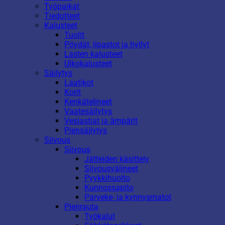
Työpaikat
Tiedotteet
Kalusteet
Tuolit
Pöydät, lipastot ja hyllyt
Lasten kalusteet
Ulkokalusteet
Säilytys
Laatikot
Korit
Kenkätelineet
Vaatesäilytys
Vesiastiat ja ämpärit
Piensäilytys
Siivous
Siivous
Jätteiden käsittely
Siivousvälineet
Pyykkihuolto
Kunnossapito
Parveke- ja kynnysmatot
Pienrauta
Työkalut