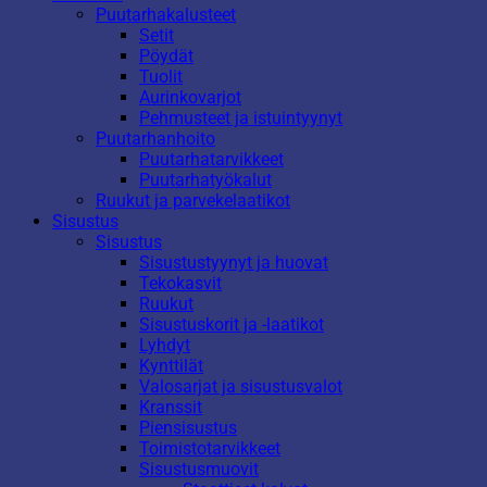
Puutarhakalusteet
Setit
Pöydät
Tuolit
Aurinkovarjot
Pehmusteet ja istuintyynyt
Puutarhanhoito
Puutarhatarvikkeet
Puutarhatyökalut
Ruukut ja parvekelaatikot
Sisustus
Sisustus
Sisustustyynyt ja huovat
Tekokasvit
Ruukut
Sisustuskorit ja -laatikot
Lyhdyt
Kynttilät
Valosarjat ja sisustusvalot
Kranssit
Piensisustus
Toimistotarvikkeet
Sisustusmuovit