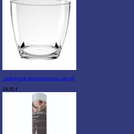
Jäähdytinkulho/boolimalja akryyli
24,50
€