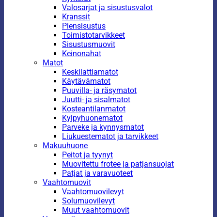
Valosarjat ja sisustusvalot
Kranssit
Piensisustus
Toimistotarvikkeet
Sisustusmuovit
Keinonahat
Matot
Keskilattiamatot
Käytävämatot
Puuvilla- ja räsymatot
Juutti- ja sisalmatot
Kosteantilanmatot
Kylpyhuonematot
Parveke ja kynnysmatot
Liukuestematot ja tarvikkeet
Makuuhuone
Peitot ja tyynyt
Muovitettu frotee ja patjansuojat
Patjat ja varavuoteet
Vaahtomuovit
Vaahtomuovilevyt
Solumuovilevyt
Muut vaahtomuovit