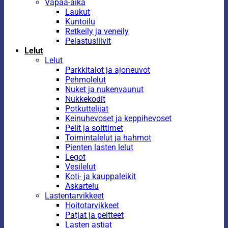
Vapaa-aika
Laukut
Kuntoilu
Retkeily ja veneily
Pelastusliivit
Lelut
Lelut
Parkkitalot ja ajoneuvot
Pehmolelut
Nuket ja nukenvaunut
Nukkekodit
Potkuttelijat
Keinuhevoset ja keppihevoset
Pelit ja soittimet
Toimintalelut ja hahmot
Pienten lasten lelut
Legot
Vesilelut
Koti- ja kauppaleikit
Askartelu
Lastentarvikkeet
Hoitotarvikkeet
Patjat ja peitteet
Lasten astiat