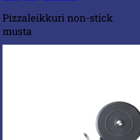
Pizzaleikkuri non-stick
musta