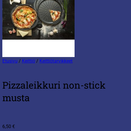
Etusivu
/
Keittiö
/
Keittiötarvikkeet
Pizzaleikkuri non-stick
musta
6,50
€