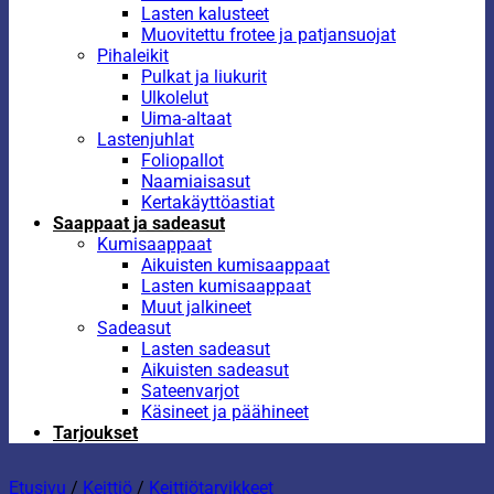
Lasten kalusteet
Muovitettu frotee ja patjansuojat
Pihaleikit
Pulkat ja liukurit
Ulkolelut
Uima-altaat
Lastenjuhlat
Foliopallot
Naamiaisasut
Kertakäyttöastiat
Saappaat ja sadeasut
Kumisaappaat
Aikuisten kumisaappaat
Lasten kumisaappaat
Muut jalkineet
Sadeasut
Lasten sadeasut
Aikuisten sadeasut
Sateenvarjot
Käsineet ja päähineet
Tarjoukset
Etusivu
/
Keittiö
/
Keittiötarvikkeet