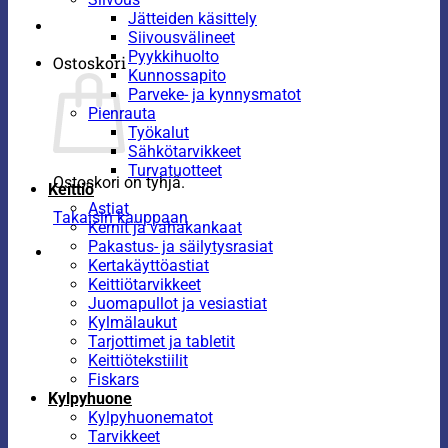
Jätteiden käsittely
Siivousvälineet
Pyykkihuolto
Ostoskori
Kunnossapito
Parveke- ja kynnysmatot
Pienrauta
Työkalut
Sähkötarvikkeet
Turvatuotteet
Ostoskori on tyhjä.
Keittiö
Astiat
Takaisin kauppaan
Kernit ja vahakankaat
Pakastus- ja säilytysrasiat
Kertakäyttöastiat
Keittiötarvikkeet
Juomapullot ja vesiastiat
Kylmälaukut
Tarjottimet ja tabletit
Keittiötekstiilit
Fiskars
Kylpyhuone
Kylpyhuonematot
Tarvikkeet