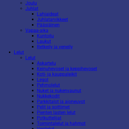
Joulu
Juhlat
Lahjaideat
Juhlatarvikkeet
Pääsiäinen
Vapaa-aika
Kuntoilu
Laukut
Retkeily ja veneily
Lelut
Lelut
Askartelu
Keinuhevoset ja keppihevoset
Koti- ja kauppaleikit
Legot
Pehmolelut
Nuket ja nukenvaunut
Nukkekodit
Parkkitalot ja ajoneuvot
Pelit ja soittimet
Pienten lasten lelut
Potkuttelijat
Toimintalelut ja hahmot
Vesilelut