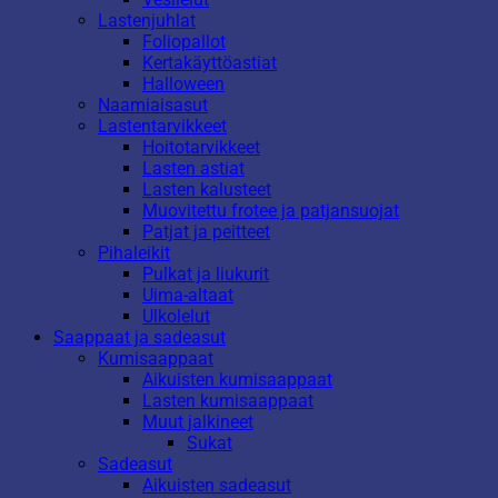
Lastenjuhlat
Foliopallot
Kertakäyttöastiat
Halloween
Naamiaisasut
Lastentarvikkeet
Hoitotarvikkeet
Lasten astiat
Lasten kalusteet
Muovitettu frotee ja patjansuojat
Patjat ja peitteet
Pihaleikit
Pulkat ja liukurit
Uima-altaat
Ulkolelut
Saappaat ja sadeasut
Kumisaappaat
Aikuisten kumisaappaat
Lasten kumisaappaat
Muut jalkineet
Sukat
Sadeasut
Aikuisten sadeasut