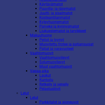
Käytävämatot
Puuvilla- ja räsymatot
Juutti- ja sisalmatot
Kosteantilanmatot
Kylpyhuonematot
Parveke ja kynnysmatot
Liukuestematot ja tarvikkeet
Makuuhuone
Peitot ja tyynyt
Muovitettu frotee ja patjansuojat
Patjat ja varavuoteet
Vaahtomuovit
Vaahtomuovilevyt
Solumuovilevyt
Muut vaahtomuovit
Vapaa-aika
Laukut
Kuntoilu
Retkeily ja veneily
Pelastusliivit
Lelut
Lelut
Parkkitalot ja ajoneuvot