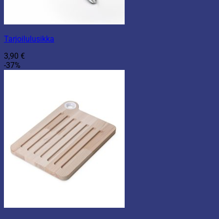
Tarjoilulusikka
3,90
€
-37%