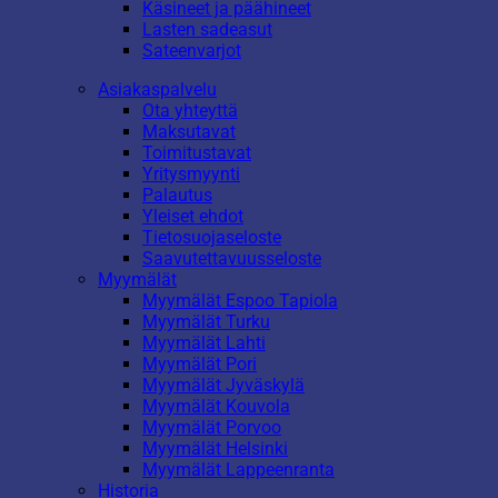
Käsineet ja päähineet
Lasten sadeasut
Sateenvarjot
Asiakaspalvelu
Ota yhteyttä
Maksutavat
Toimitustavat
Yritysmyynti
Palautus
Yleiset ehdot
Tietosuojaseloste
Saavutettavuusseloste
Myymälät
Myymälät Espoo Tapiola
Myymälät Turku
Myymälät Lahti
Myymälät Pori
Myymälät Jyväskylä
Myymälät Kouvola
Myymälät Porvoo
Myymälät Helsinki
Myymälät Lappeenranta
Historia