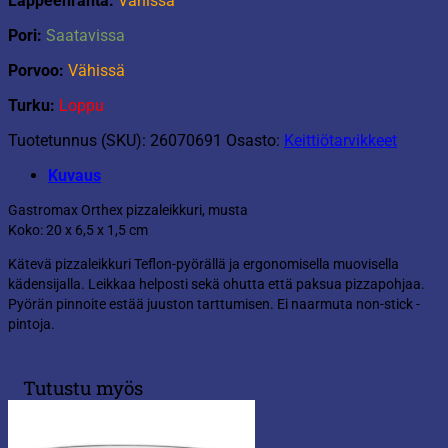
Lappeenranta:
Vähissä
Pori:
Saatavissa
Porvoo:
Vähissä
Turku:
Loppu
Tuotetunnus (SKU):
26070691
Osasto:
Keittiötarvikkeet
Kuvaus
Gastromax Orthex pizzaleikkuri, musta
Koko: 20 x 6,5 x 1,5 cm
Kätevä pizzaleikkuri Teflon-pyörällä ja ergonomisella muovisella
kädensijalla. Leikkaa helposti sekä ohutta että paksua pizzapohjaa.
Pyörän pinnoite estää juuston tarttumisen. Ei naarmuta non-stick -
pintoja.
Tutustu myös