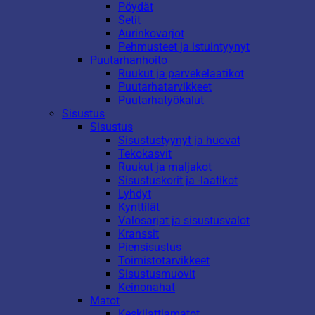
Pöydät
Setit
Aurinkovarjot
Pehmusteet ja istuintyynyt
Puutarhanhoito
Ruukut ja parvekelaatikot
Puutarhatarvikkeet
Puutarhatyökalut
Sisustus
Sisustus
Sisustustyynyt ja huovat
Tekokasvit
Ruukut ja maljakot
Sisustuskorit ja -laatikot
Lyhdyt
Kynttilät
Valosarjat ja sisustusvalot
Kranssit
Piensisustus
Toimistotarvikkeet
Sisustusmuovit
Keinonahat
Matot
Keskilattiamatot