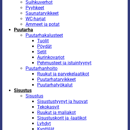
Suihkuverhot
Pyyhkeet
Saunatarvikkeet
WC-harjat
Ammeet ja potat
Puutarha
Puutarhakalusteet
Tuolit
Pöydät
Setit
Aurinkovarjot
Pehmusteet ja istuintyynyt
Puutarhanhoito
Ruukut ja parvekelaatikot
Puutarhatarvikkeet
Puutarhatyökalut
Sisustus
Sisustus
Sisustustyynyt ja huovat
Tekokasvit
Ruukut ja maljakot
Sisustuskorit ja -laatikot
Lyhdyt
Kynttilät