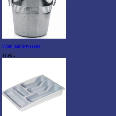
Viinin jäähdytysastia
11,90
€