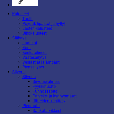
Kalusteet
Tuolit
Pöydät, lipastot ja hyllyt
Lasten kalusteet
Ulkokalusteet
Säilytys
Laatikot
Korit
Kenkätelineet
Vaatesäilytys
Vesiastiat ja ämpärit
Piensäilytys
Siivous
Siivous
Siivousvälineet
Pyykkihuolto
Kunnossapito
Parveke- ja kynnysmatot
Jätteiden käsittely
Pienrauta
Sähkötarvikkeet