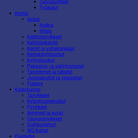
Turvatuotteet
Työkalut
Keittiö
Astiat
Arabia
Iittala
Keittiötarvikkeet
Keittiötekstiilit
Kernit ja vahakankaat
Kertakäyttöastiat
Kylmälaukut
Pakastus- ja säilytysrasiat
Tarjottimet ja tabletit
Juomapullot ja vesiastiat
Fiskars
Kylpyhuone
Tarvikkeet
Kylpyhuonematot
Pyyhkeet
Ammeet ja potat
Saunatarvikkeet
Suihkuverhot
WC-harjat
Puutarha