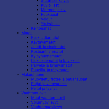
Staattiset kalvot
Kuviolliset
Marmori ja kivi
Puukuosit
Velour
Yksiväriset
Keinonahat
Matot
Keskilattiamatot
Käytävämatot
Juutti- ja sisalmatot
Kosteantilanmatot
Kylpyhuonematot
Liukuestematot ja tarvikkeet
Parveke ja kynnysmatot
Puuvilla- ja räsymatot
Makuuhuone
Muovitettu frotee ja patjansuojat
Patjat ja varavuoteet
Peitot ja tyynyt
Vaahtomuovit
Muut vaahtomuovit
Solumuovilevyt
Vaahtomuovilevyt