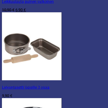
Leikkuulauta puinen valkoinen
Alkuperäinen
Nykyinen
10,90
€
6,90
€
hinta
hinta
oli:
on:
10,90 €.
6,90 €.
Leivontasetti lapsille 3 osaa
9,90
€