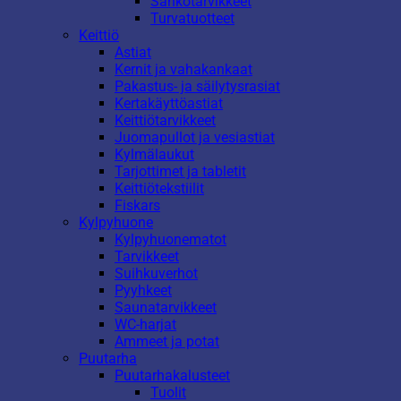
Sähkötarvikkeet
Turvatuotteet
Keittiö
Astiat
Kernit ja vahakankaat
Pakastus- ja säilytysrasiat
Kertakäyttöastiat
Keittiötarvikkeet
Juomapullot ja vesiastiat
Kylmälaukut
Tarjottimet ja tabletit
Keittiötekstiilit
Fiskars
Kylpyhuone
Kylpyhuonematot
Tarvikkeet
Suihkuverhot
Pyyhkeet
Saunatarvikkeet
WC-harjat
Ammeet ja potat
Puutarha
Puutarhakalusteet
Tuolit