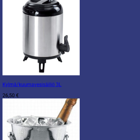
Kylmä/kuumavesisäiliö 3L
26,50
€