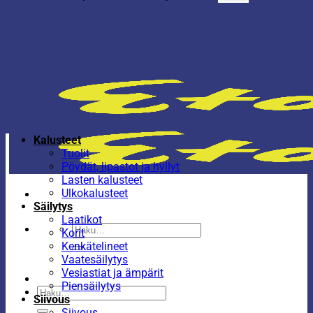
Kalusteet
Tuolit
Pöydät, lipastot ja hyllyt
Lasten kalusteet
Ulkokalusteet
Säilytys
Laatikot
Etsi:
Korit
Kenkätelineet
Vaatesäilytys
Vesiastiat ja ämpärit
Piensäilytys
Etsi:
Siivous
Siivous