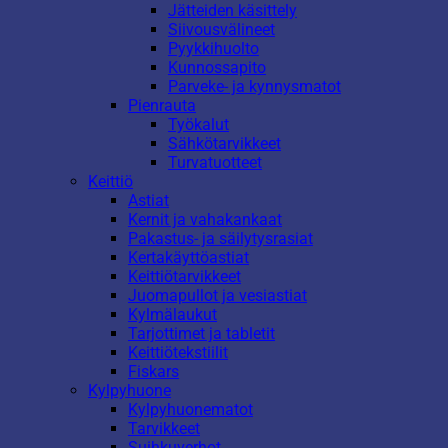
Jätteiden käsittely
Siivousvälineet
Pyykkihuolto
Kunnossapito
Parveke- ja kynnysmatot
Pienrauta
Työkalut
Sähkötarvikkeet
Turvatuotteet
Keittiö
Astiat
Kernit ja vahakankaat
Pakastus- ja säilytysrasiat
Kertakäyttöastiat
Keittiötarvikkeet
Juomapullot ja vesiastiat
Kylmälaukut
Tarjottimet ja tabletit
Keittiötekstiilit
Fiskars
Kylpyhuone
Kylpyhuonematot
Tarvikkeet
Suihkuverhot