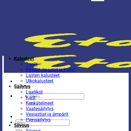
Kalusteet
Tuolit
Pöydät, lipastot ja hyllyt
Lasten kalusteet
Ulkokalusteet
Säilytys
Laatikot
Etsi:
Korit
Kenkätelineet
Vaatesäilytys
Vesiastiat ja ämpärit
Piensäilytys
Etsi:
Siivous
Siivous