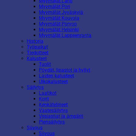
Myymälät Lahti
Myymälät Pori
Myymälät Jyväskylä
Myymälät Kouvola
Myymälät Porvoo
Myymälät Helsinki
Myymälät Lappeenranta
Historia
Työpaikat
Tiedotteet
Kalusteet
Tuolit
Pöydät, lipastot ja hyllyt
Lasten kalusteet
Ulkokalusteet
Säilytys
Laatikot
Korit
Kenkätelineet
Vaatesäilytys
Vesiastiat ja ämpärit
Piensäilytys
Siivous
Siivous