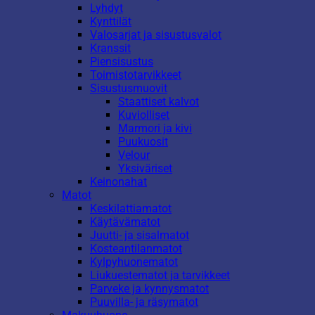
Lyhdyt
Kynttilät
Valosarjat ja sisustusvalot
Kranssit
Piensisustus
Toimistotarvikkeet
Sisustusmuovit
Staattiset kalvot
Kuviolliset
Marmori ja kivi
Puukuosit
Velour
Yksiväriset
Keinonahat
Matot
Keskilattiamatot
Käytävämatot
Juutti- ja sisalmatot
Kosteantilanmatot
Kylpyhuonematot
Liukuestematot ja tarvikkeet
Parveke ja kynnysmatot
Puuvilla- ja räsymatot