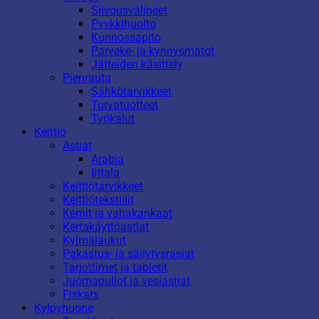
Siivousvälineet
Pyykkihuolto
Kunnossapito
Parveke- ja kynnysmatot
Jätteiden käsittely
Pienrauta
Sähkötarvikkeet
Turvatuotteet
Työkalut
Keittiö
Astiat
Arabia
Iittala
Keittiötarvikkeet
Keittiötekstiilit
Kernit ja vahakankaat
Kertakäyttöastiat
Kylmälaukut
Pakastus- ja säilytysrasiat
Tarjottimet ja tabletit
Juomapullot ja vesiastiat
Fiskars
Kylpyhuone