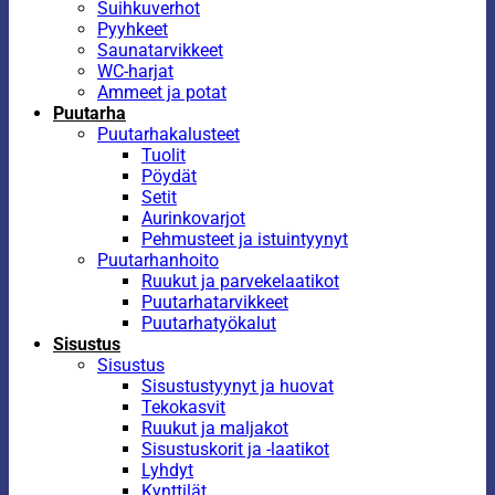
Suihkuverhot
Pyyhkeet
Saunatarvikkeet
WC-harjat
Ammeet ja potat
Puutarha
Puutarhakalusteet
Tuolit
Pöydät
Setit
Aurinkovarjot
Pehmusteet ja istuintyynyt
Puutarhanhoito
Ruukut ja parvekelaatikot
Puutarhatarvikkeet
Puutarhatyökalut
Sisustus
Sisustus
Sisustustyynyt ja huovat
Tekokasvit
Ruukut ja maljakot
Sisustuskorit ja -laatikot
Lyhdyt
Kynttilät