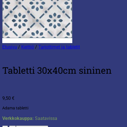
Etusivu
/
Keittiö
/
Tarjottimet ja tabletit
Tabletti 30x40cm sininen
9,50
€
Adama tabletti
Verkkokauppa:
Saatavissa