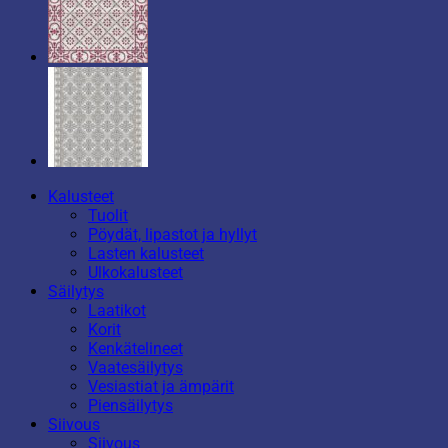
Kalusteet
Tuolit
Pöydät, lipastot ja hyllyt
Lasten kalusteet
Ulkokalusteet
Säilytys
Laatikot
Korit
Kenkätelineet
Vaatesäilytys
Vesiastiat ja ämpärit
Piensäilytys
Siivous
Siivous