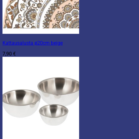
Kattausalusta ø20cm beige
7,90
€