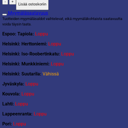
Tabletti
Lisää ostoskoriin
30x40cm
sininen
Myymäläsaatavuus
määrä
Tuotteiden myymäläsaldot vaihtelevat, eikä myymäläkohtaista saatavuutta
voida täysin taata.
Espoo: Tapiola:
Loppu
Helsinki: Herttoniemi:
Loppu
Helsinki: Iso-Roobertinkatu:
Loppu
Helsinki: Munkkiniemi:
Loppu
Helsinki: Suutarila:
Vähissä
Jyväskyla:
Loppu
Kouvola:
Loppu
Lahti:
Loppu
Lappeenranta:
Loppu
Pori:
Loppu