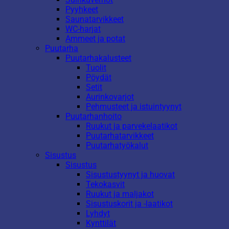
Pyyhkeet
Saunatarvikkeet
WC-harjat
Ammeet ja potat
Puutarha
Puutarhakalusteet
Tuolit
Pöydät
Setit
Aurinkovarjot
Pehmusteet ja istuintyynyt
Puutarhanhoito
Ruukut ja parvekelaatikot
Puutarhatarvikkeet
Puutarhatyökalut
Sisustus
Sisustus
Sisustustyynyt ja huovat
Tekokasvit
Ruukut ja maljakot
Sisustuskorit ja -laatikot
Lyhdyt
Kynttilät