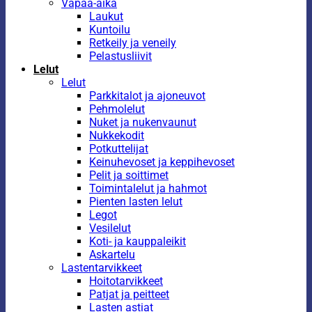
Vapaa-aika
Laukut
Kuntoilu
Retkeily ja veneily
Pelastusliivit
Lelut
Lelut
Parkkitalot ja ajoneuvot
Pehmolelut
Nuket ja nukenvaunut
Nukkekodit
Potkuttelijat
Keinuhevoset ja keppihevoset
Pelit ja soittimet
Toimintalelut ja hahmot
Pienten lasten lelut
Legot
Vesilelut
Koti- ja kauppaleikit
Askartelu
Lastentarvikkeet
Hoitotarvikkeet
Patjat ja peitteet
Lasten astiat