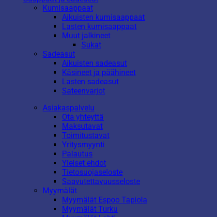
Kumisaappaat
Aikuisten kumisaappaat
Lasten kumisaappaat
Muut jalkineet
Sukat
Sadeasut
Aikuisten sadeasut
Käsineet ja päähineet
Lasten sadeasut
Sateenvarjot
Asiakaspalvelu
Ota yhteyttä
Maksutavat
Toimitustavat
Yritysmyynti
Palautus
Yleiset ehdot
Tietosuojaseloste
Saavutettavuusseloste
Myymälät
Myymälät Espoo Tapiola
Myymälät Turku