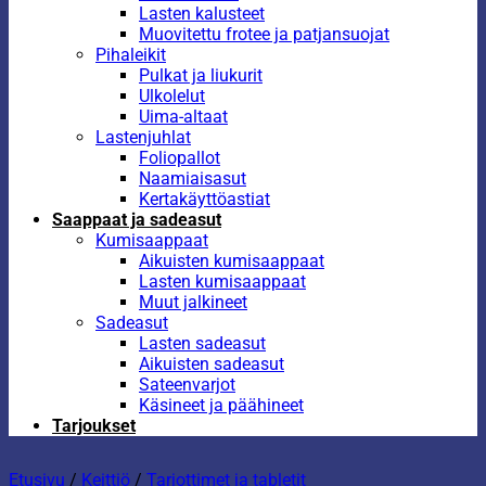
Lasten kalusteet
Muovitettu frotee ja patjansuojat
Pihaleikit
Pulkat ja liukurit
Ulkolelut
Uima-altaat
Lastenjuhlat
Foliopallot
Naamiaisasut
Kertakäyttöastiat
Saappaat ja sadeasut
Kumisaappaat
Aikuisten kumisaappaat
Lasten kumisaappaat
Muut jalkineet
Sadeasut
Lasten sadeasut
Aikuisten sadeasut
Sateenvarjot
Käsineet ja päähineet
Tarjoukset
Etusivu
/
Keittiö
/
Tarjottimet ja tabletit