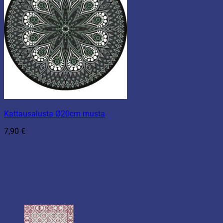
Kattausalusta Ø20cm musta
7,90
€