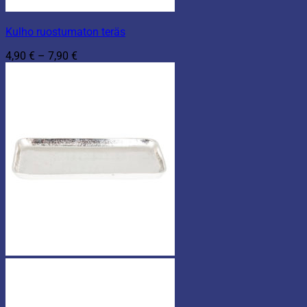
Kulho ruostumaton teräs
Hintaluokka:
4,90
€
–
7,90
€
4,90 €
-
7,90 €