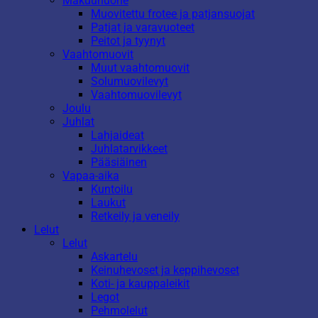
Makuuhuone
Muovitettu frotee ja patjansuojat
Patjat ja varavuoteet
Peitot ja tyynyt
Vaahtomuovit
Muut vaahtomuovit
Solumuovilevyt
Vaahtomuovilevyt
Joulu
Juhlat
Lahjaideat
Juhlatarvikkeet
Pääsiäinen
Vapaa-aika
Kuntoilu
Laukut
Retkeily ja veneily
Lelut
Lelut
Askartelu
Keinuhevoset ja keppihevoset
Koti- ja kauppaleikit
Legot
Pehmolelut