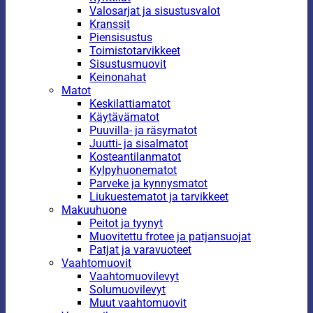
Valosarjat ja sisustusvalot
Kranssit
Piensisustus
Toimistotarvikkeet
Sisustusmuovit
Keinonahat
Matot
Keskilattiamatot
Käytävämatot
Puuvilla- ja räsymatot
Juutti- ja sisalmatot
Kosteantilanmatot
Kylpyhuonematot
Parveke ja kynnysmatot
Liukuestematot ja tarvikkeet
Makuuhuone
Peitot ja tyynyt
Muovitettu frotee ja patjansuojat
Patjat ja varavuoteet
Vaahtomuovit
Vaahtomuovilevyt
Solumuovilevyt
Muut vaahtomuovit