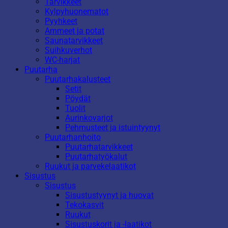
Tarvikkeet
Kylpyhuonematot
Pyyhkeet
Ammeet ja potat
Saunatarvikkeet
Suihkuverhot
WC-harjat
Puutarha
Puutarhakalusteet
Setit
Pöydät
Tuolit
Aurinkovarjot
Pehmusteet ja istuintyynyt
Puutarhanhoito
Puutarhatarvikkeet
Puutarhatyökalut
Ruukut ja parvekelaatikot
Sisustus
Sisustus
Sisustustyynyt ja huovat
Tekokasvit
Ruukut
Sisustuskorit ja -laatikot