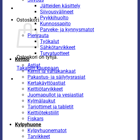
Jätteiden käsittely
Siivousvälineet
Pyykkihuolto
Ostoskori
Kunnossapito
Parveke- ja kynnysmatot
Pienrauta
Työkalut
Sähkötarvikkeet
Turvatuotteet
Ostoskori on tyhjä.
Keittiö
Astiat
Takaisin kauppaan
Kernit ja vahakankaat
Pakastus- ja säilytysrasiat
Kertakäyttöastiat
Keittiötarvikkeet
Juomapullot ja vesiastiat
Kylmälaukut
Tarjottimet ja tabletit
Keittiötekstiilit
Fiskars
Kylpyhuone
Kylpyhuonematot
Tarvikkeet