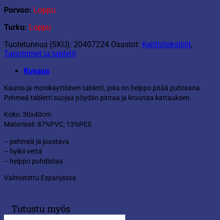
Porvoo:
Loppu
Turku:
Loppu
Tuotetunnus (SKU):
20407224
Osastot:
Keittiötekstiilit
,
Tarjottimet ja tabletit
Kuvaus
Kaunis ja monikäyttöinen tabletti, joka on helppo pitää puhtaana.
Pehmeä tabletti suojaa pöydän pintaa ja kruunaa kattauksen.
Koko: 30x40cm
Materiaali: 87%PVC, 13%PES
– pehmeä ja joustava
– hylkii vettä
– helppo puhdistaa
Valmistettu Espanjassa
Tutustu myös