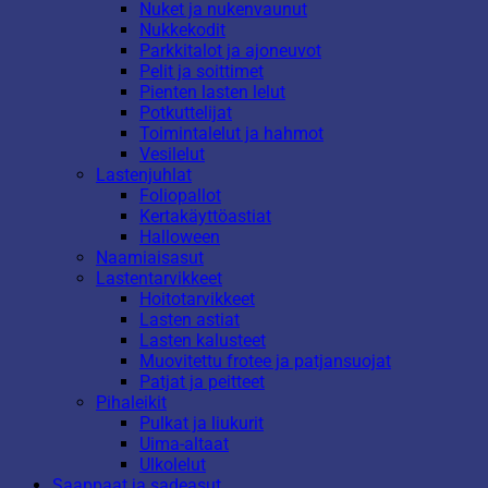
Nuket ja nukenvaunut
Nukkekodit
Parkkitalot ja ajoneuvot
Pelit ja soittimet
Pienten lasten lelut
Potkuttelijat
Toimintalelut ja hahmot
Vesilelut
Lastenjuhlat
Foliopallot
Kertakäyttöastiat
Halloween
Naamiaisasut
Lastentarvikkeet
Hoitotarvikkeet
Lasten astiat
Lasten kalusteet
Muovitettu frotee ja patjansuojat
Patjat ja peitteet
Pihaleikit
Pulkat ja liukurit
Uima-altaat
Ulkolelut
Saappaat ja sadeasut