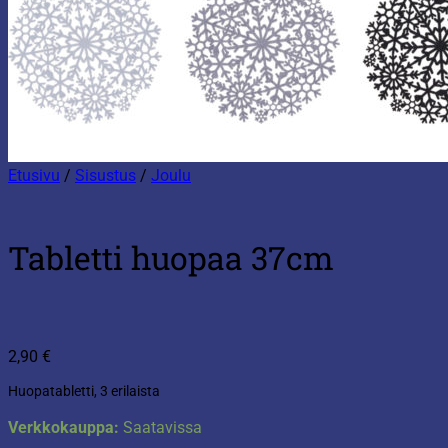
Etusivu
/
Sisustus
/
Joulu
Tabletti huopaa 37cm
2,90
€
Huopatabletti, 3 erilaista
Verkkokauppa:
Saatavissa