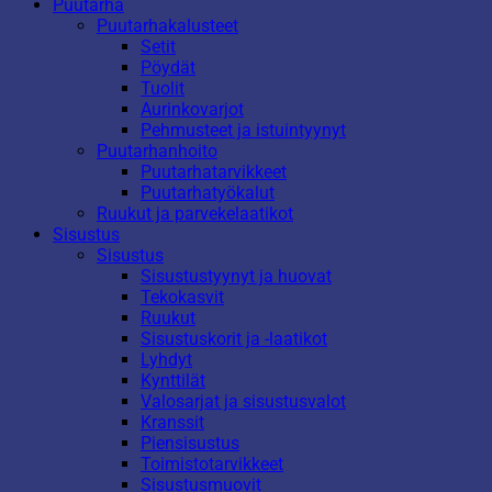
Puutarha
Puutarhakalusteet
Setit
Pöydät
Tuolit
Aurinkovarjot
Pehmusteet ja istuintyynyt
Puutarhanhoito
Puutarhatarvikkeet
Puutarhatyökalut
Ruukut ja parvekelaatikot
Sisustus
Sisustus
Sisustustyynyt ja huovat
Tekokasvit
Ruukut
Sisustuskorit ja -laatikot
Lyhdyt
Kynttilät
Valosarjat ja sisustusvalot
Kranssit
Piensisustus
Toimistotarvikkeet
Sisustusmuovit