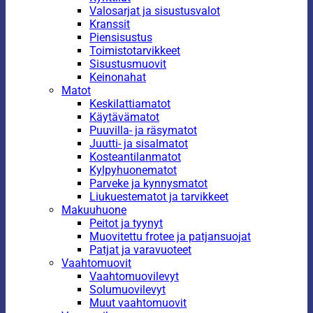
Valosarjat ja sisustusvalot
Kranssit
Piensisustus
Toimistotarvikkeet
Sisustusmuovit
Keinonahat
Matot
Keskilattiamatot
Käytävämatot
Puuvilla- ja räsymatot
Juutti- ja sisalmatot
Kosteantilanmatot
Kylpyhuonematot
Parveke ja kynnysmatot
Liukuestematot ja tarvikkeet
Makuuhuone
Peitot ja tyynyt
Muovitettu frotee ja patjansuojat
Patjat ja varavuoteet
Vaahtomuovit
Vaahtomuovilevyt
Solumuovilevyt
Muut vaahtomuovit