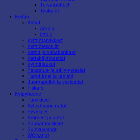
Turvatuotteet
Työkalut
Keittiö
Astiat
Arabia
Iittala
Keittiötarvikkeet
Keittiötekstiilit
Kernit ja vahakankaat
Kertakäyttöastiat
Kylmälaukut
Pakastus- ja säilytysrasiat
Tarjottimet ja tabletit
Juomapullot ja vesiastiat
Fiskars
Kylpyhuone
Tarvikkeet
Kylpyhuonematot
Pyyhkeet
Ammeet ja potat
Saunatarvikkeet
Suihkuverhot
WC-harjat