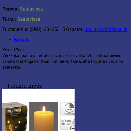
Porvoo:
Saatavissa
Turku:
Saatavissa
Tuotetunnus (SKU):
20425315
Osastot:
Joulu
,
Keittiötekstiilit
Kuvaus
Koko: 37cm
Verkkokaupasta ostettaessa väriä ei voi valita. Voit laittaa toiveen
väristä lisätietoja kenttään. Emme voi taata, että toivottua väriä on
saatavilla.
Tutustu myös