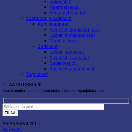
Foliopallot
Naamiaisasut
Kertakäyttöastiat
Saappaat ja sadeasut
Kumisaappaat
Aikuisten kumisaappaat
Lasten kumisaappaat
Muut jalkineet
Sadeasut
Lasten sadeasut
Aikuisten sadeasut
Sateenvarjot
Käsineet ja päähineet
Tarjoukset
TILAA UUTISKIRJE
Kuulet ensimmäisenä uutuuksistamme ja kampanjoistamme
ASIAKASPALVELU
Ota yhteyttä