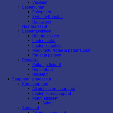
Vesilelut
Lastenjuhlat
Foliopallot
Kertakäyttöastiat
Halloween
Naamiaisasut
Lastentarvikkeet
Hoitotarvikkeet
Lasten astiat
Lasten kalusteet
Muovitettu frotee ja patjansuojat
Patjat ja peitteet
Pihaleikit
Pulkat ja liukurit
Uima-altaat
Ulkolelut
Saappaat ja sadeasut
Kumisaappaat
Aikuisten kumisaappaat
Lasten kumisaappaat
Muut jalkineet
Sukat
Sadeasut
Aikuisten sadeasut