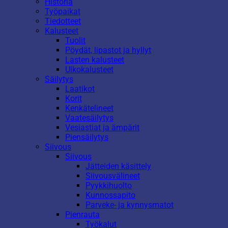
Historia
Työpaikat
Tiedotteet
Kalusteet
Tuolit
Pöydät, lipastot ja hyllyt
Lasten kalusteet
Ulkokalusteet
Säilytys
Laatikot
Korit
Kenkätelineet
Vaatesäilytys
Vesiastiat ja ämpärit
Piensäilytys
Siivous
Siivous
Jätteiden käsittely
Siivousvälineet
Pyykkihuolto
Kunnossapito
Parveke- ja kynnysmatot
Pienrauta
Työkalut