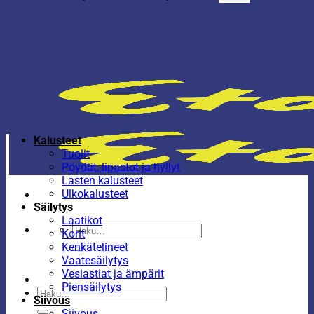
Kalusteet
Tuolit
Pöydät, lipastot ja hyllyt
Lasten kalusteet
Ulkokalusteet
Säilytys
Laatikot
Etsi:
Korit
Kenkätelineet
Vaatesäilytys
Vesiastiat ja ämpärit
Piensäilytys
Etsi:
Siivous
Siivous