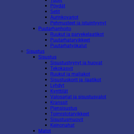
Tuolit
Pöydät
Setit
Aurinkovarjot
Pehmusteet ja istuintyynyt
Puutarhanhoito
Ruukut ja parvekelaatikot
Puutarhatarvikkeet
Puutarhatyökalut
Sisustus
Sisustus
Sisustustyynyt ja huovat
Tekokasvit
Ruukut ja maljakot
Sisustuskorit ja -laatikot
Lyhdyt
Kynttilät
Valosarjat ja sisustusvalot
Kranssit
Piensisustus
Toimistotarvikkeet
Sisustusmuovit
Keinonahat
Matot