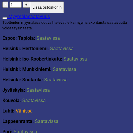
Tabletti
Lisää ostoskoriin
huopaa
37cm
Myymäläsaatavuus
määrä
Tuotteiden myymäläsaldot vaihtelevat, eikä myymäläkohtaista saatavuutta
voida täysin taata.
Espoo: Tapiola:
Saatavissa
Helsinki: Herttoniemi:
Saatavissa
Helsinki: Iso-Roobertinkatu:
Saatavissa
Helsinki: Munkkiniemi:
Saatavissa
Helsinki: Suutarila:
Saatavissa
Jyväskyla:
Saatavissa
Kouvola:
Saatavissa
Lahti:
Vähissä
Lappeenranta:
Saatavissa
Pori:
Saatavissa