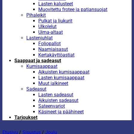
Lasten kalusteet
Muovitettu frotee ja patjansuojat
Pihaleikit
Pulkat ja liukurit
Ulkolelut
Uima-altaat
Lastenjuhlat
Foliopallot
Naamiaisasut
Kertakäyttöastiat
Saappaat ja sadeasut
Kumisaappaat
Aikuisten kumisaappaat
Lasten kumisaappaat
Muut jalkineet
Sadeasut
Lasten sadeasut
Aikuisten sadeasut
Sateenvarjot
Käsineet ja päähineet
Tarjoukset
Etusivu
/
Sisustus
/
Joulu