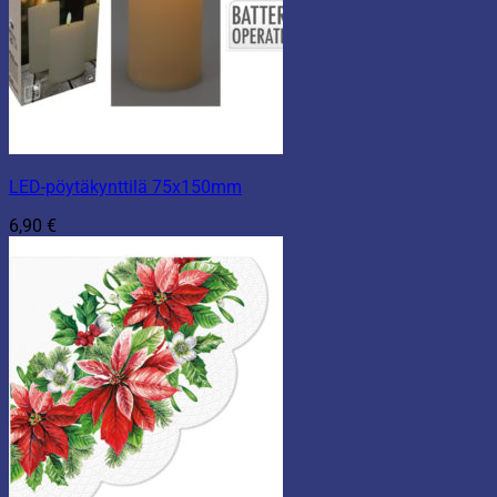
LED-pöytäkynttilä 75x150mm
6,90
€