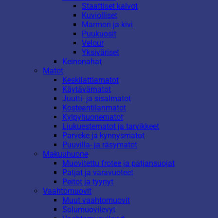
Staattiset kalvot
Kuviolliset
Marmori ja kivi
Puukuosit
Velour
Yksiväriset
Keinonahat
Matot
Keskilattiamatot
Käytävämatot
Juutti- ja sisalmatot
Kosteantilanmatot
Kylpyhuonematot
Liukuestematot ja tarvikkeet
Parveke ja kynnysmatot
Puuvilla- ja räsymatot
Makuuhuone
Muovitettu frotee ja patjansuojat
Patjat ja varavuoteet
Peitot ja tyynyt
Vaahtomuovit
Muut vaahtomuovit
Solumuovilevyt