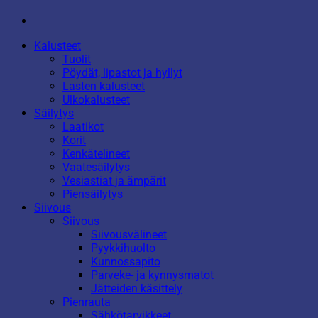
Kalusteet
Tuolit
Pöydät, lipastot ja hyllyt
Lasten kalusteet
Ulkokalusteet
Säilytys
Laatikot
Korit
Kenkätelineet
Vaatesäilytys
Vesiastiat ja ämpärit
Piensäilytys
Siivous
Siivous
Siivousvälineet
Pyykkihuolto
Kunnossapito
Parveke- ja kynnysmatot
Jätteiden käsittely
Pienrauta
Sähkötarvikkeet