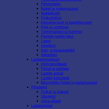
Pehmolelut
Nuket ja nukenvaunut
Nukkekodit
Potkuttelijat
Keinuhevoset ja keppihevoset
Pelit ja soittimet
Toimintalelut ja hahmot
Pienten lasten lelut
Legot
Vesilelut
Koti- ja kauppaleikit
Askartelu
Lastentarvikkeet
Hoitotarvikkeet
Patjat ja peitteet
Lasten astiat
Lasten kalusteet
Muovitettu frotee ja patjansuojat
Pihaleikit
Pulkat ja liukurit
Ulkolelut
Uima-altaat
Lastenjuhlat