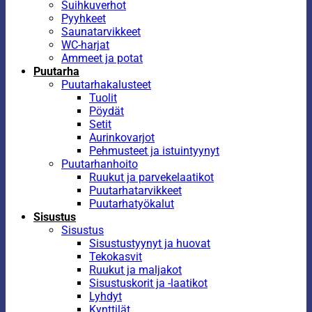
Suihkuverhot
Pyyhkeet
Saunatarvikkeet
WC-harjat
Ammeet ja potat
Puutarha
Puutarhakalusteet
Tuolit
Pöydät
Setit
Aurinkovarjot
Pehmusteet ja istuintyynyt
Puutarhanhoito
Ruukut ja parvekelaatikot
Puutarhatarvikkeet
Puutarhatyökalut
Sisustus
Sisustus
Sisustustyynyt ja huovat
Tekokasvit
Ruukut ja maljakot
Sisustuskorit ja -laatikot
Lyhdyt
Kynttilät