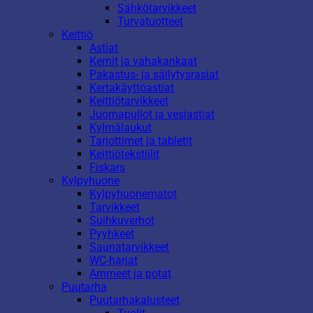
Sähkötarvikkeet
Turvatuotteet
Keittiö
Astiat
Kernit ja vahakankaat
Pakastus- ja säilytysrasiat
Kertakäyttöastiat
Keittiötarvikkeet
Juomapullot ja vesiastiat
Kylmälaukut
Tarjottimet ja tabletit
Keittiötekstiilit
Fiskars
Kylpyhuone
Kylpyhuonematot
Tarvikkeet
Suihkuverhot
Pyyhkeet
Saunatarvikkeet
WC-harjat
Ammeet ja potat
Puutarha
Puutarhakalusteet