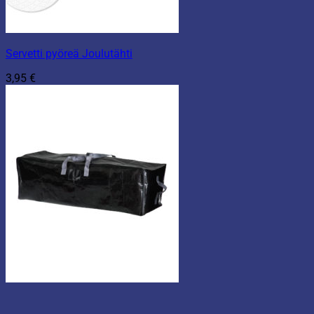
Servetti pyöreä Joulutähti
3,95
€