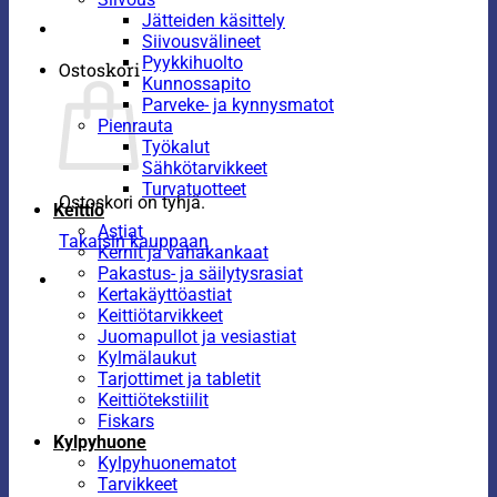
Jätteiden käsittely
Siivousvälineet
Pyykkihuolto
Ostoskori
Kunnossapito
Parveke- ja kynnysmatot
Pienrauta
Työkalut
Sähkötarvikkeet
Turvatuotteet
Ostoskori on tyhjä.
Keittiö
Astiat
Takaisin kauppaan
Kernit ja vahakankaat
Pakastus- ja säilytysrasiat
Kertakäyttöastiat
Keittiötarvikkeet
Juomapullot ja vesiastiat
Kylmälaukut
Tarjottimet ja tabletit
Keittiötekstiilit
Fiskars
Kylpyhuone
Kylpyhuonematot
Tarvikkeet