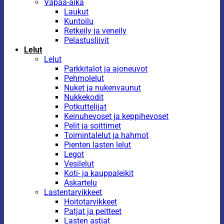
Vapaa-aika
Laukut
Kuntoilu
Retkeily ja veneily
Pelastusliivit
Lelut
Lelut
Parkkitalot ja ajoneuvot
Pehmolelut
Nuket ja nukenvaunut
Nukkekodit
Potkuttelijat
Keinuhevoset ja keppihevoset
Pelit ja soittimet
Toimintalelut ja hahmot
Pienten lasten lelut
Legot
Vesilelut
Koti- ja kauppaleikit
Askartelu
Lastentarvikkeet
Hoitotarvikkeet
Patjat ja peitteet
Lasten astiat