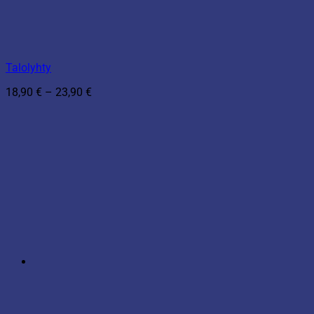
Talolyhty
Hintaluokka:
18,90
€
–
23,90
€
18,90 €
-
23,90 €