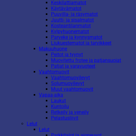
Keskilattiamatot
Käytävämatot
Puuvilla- ja räsymatot
Juutti- ja sisalmatot
Kosteantilanmatot
Kylpyhuonematot
Parveke ja kynnysmatot
Liukuestematot ja tarvikkeet
Makuuhuone
Peitot ja tyynyt
Muovitettu frotee ja patjansuojat
Patjat ja varavuoteet
Vaahtomuovit
Vaahtomuovilevyt
Solumuovilevyt
Muut vaahtomuovit
Vapaa-aika
Laukut
Kuntoilu
Retkeily ja veneily
Pelastusliivit
Lelut
Lelut
Parkkitalot ja ajoneuvot