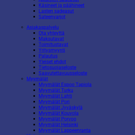
Käsineet ja päähineet
Lasten sadeasut
Sateenvarjot
Asiakaspalvelu
Ota yhteyttä
Maksutavat
Toimitustavat
Yritysmyynti
Palautus
Yleiset ehdot
Tietosuojaseloste
Saavutettavuusseloste
Myymälät
Myymälät Espoo Tapiola
Myymälät Turku
Myymälät Lahti
Myymälät Pori
Myymälät Jyväskylä
Myymälät Kouvola
Myymälät Porvoo
Myymälät Helsinki
Myymälät Lappeenranta