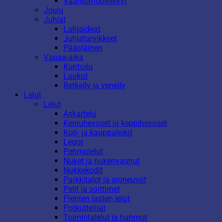
Vaahtomuovilevyt
Joulu
Juhlat
Lahjaideat
Juhlatarvikkeet
Pääsiäinen
Vapaa-aika
Kuntoilu
Laukut
Retkeily ja veneily
Lelut
Lelut
Askartelu
Keinuhevoset ja keppihevoset
Koti- ja kauppaleikit
Legot
Pehmolelut
Nuket ja nukenvaunut
Nukkekodit
Parkkitalot ja ajoneuvot
Pelit ja soittimet
Pienten lasten lelut
Potkuttelijat
Toimintalelut ja hahmot