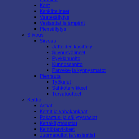
Korit
Kenkätelineet
Vaatesäilytys
Vesiastiat ja ämpärit
Piensäilytys
Siivous
Siivous
Jätteiden käsittely
Siivousvälineet
Pyykkihuolto
Kunnossapito
Parveke- ja kynnysmatot
Pienrauta
Työkalut
Sähkötarvikkeet
Turvatuotteet
Keittiö
Astiat
Kernit ja vahakankaat
Pakastus- ja säilytysrasiat
Kertakäyttöastiat
Keittiötarvikkeet
Juomapullot ja vesiastiat