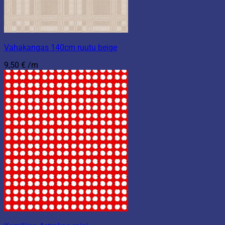
Vahakangas 140cm ruutu beige
9,50
€
/m