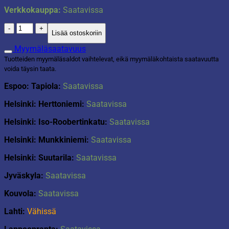
Verkkokauppa:
Saatavissa
Kaitaliina
Lisää ostoskoriin
40x160cm
kuusi
Myymäläsaatavuus
harmaa
Tuotteiden myymäläsaldot vaihtelevat, eikä myymäläkohtaista saatavuutta
määrä
voida täysin taata.
Espoo: Tapiola:
Saatavissa
Helsinki: Herttoniemi:
Saatavissa
Helsinki: Iso-Roobertinkatu:
Saatavissa
Helsinki: Munkkiniemi:
Saatavissa
Helsinki: Suutarila:
Saatavissa
Jyväskyla:
Saatavissa
Kouvola:
Saatavissa
Lahti:
Vähissä