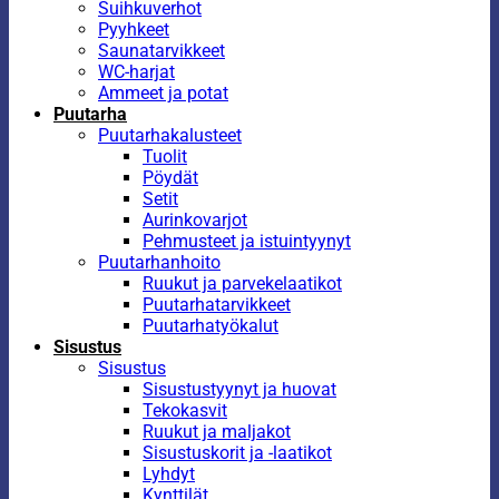
Suihkuverhot
Pyyhkeet
Saunatarvikkeet
WC-harjat
Ammeet ja potat
Puutarha
Puutarhakalusteet
Tuolit
Pöydät
Setit
Aurinkovarjot
Pehmusteet ja istuintyynyt
Puutarhanhoito
Ruukut ja parvekelaatikot
Puutarhatarvikkeet
Puutarhatyökalut
Sisustus
Sisustus
Sisustustyynyt ja huovat
Tekokasvit
Ruukut ja maljakot
Sisustuskorit ja -laatikot
Lyhdyt
Kynttilät