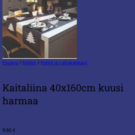
Etusivu
/
Keittiö
/
Kernit ja vahakankaat
Kaitaliina 40x160cm kuusi
harmaa
9,90
€