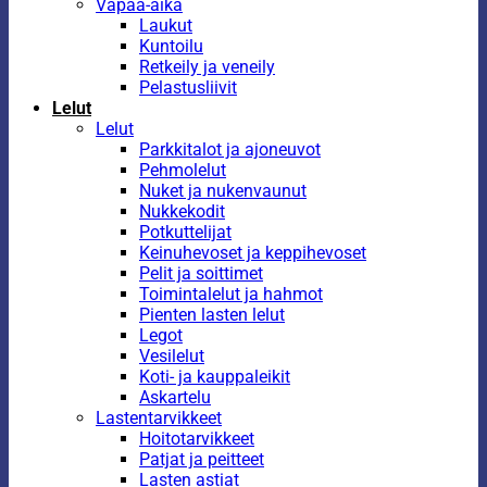
Vapaa-aika
Laukut
Kuntoilu
Retkeily ja veneily
Pelastusliivit
Lelut
Lelut
Parkkitalot ja ajoneuvot
Pehmolelut
Nuket ja nukenvaunut
Nukkekodit
Potkuttelijat
Keinuhevoset ja keppihevoset
Pelit ja soittimet
Toimintalelut ja hahmot
Pienten lasten lelut
Legot
Vesilelut
Koti- ja kauppaleikit
Askartelu
Lastentarvikkeet
Hoitotarvikkeet
Patjat ja peitteet
Lasten astiat