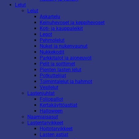
Lelut
Lelut
Askartelu
Keinuhevoset ja keppihevoset
Koti- ja kauppaleikit
Legot
Pehmolelut
Nuket ja nukenvaunut
Nukkekodit
Parkkitalot ja ajoneuvot
Pelit ja soittimet
Pienten lasten lelut
Potkuttelijat
Toimintalelut ja hahmot
Vesilelut
Lastenjuhlat
Foliopallot
Kertakäyttöastiat
Halloween
Naamiaisasut
Lastentarvikkeet
Hoitotarvikkeet
Lasten astiat