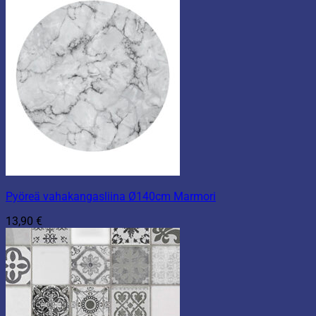
Pyöreä vahakangasliina Ø140cm Marmori
13,90
€