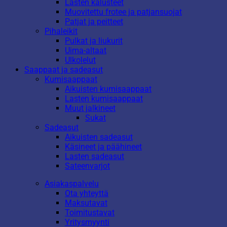
Lasten kalusteet
Muovitettu frotee ja patjansuojat
Patjat ja peitteet
Pihaleikit
Pulkat ja liukurit
Uima-altaat
Ulkolelut
Saappaat ja sadeasut
Kumisaappaat
Aikuisten kumisaappaat
Lasten kumisaappaat
Muut jalkineet
Sukat
Sadeasut
Aikuisten sadeasut
Käsineet ja päähineet
Lasten sadeasut
Sateenvarjot
Asiakaspalvelu
Ota yhteyttä
Maksutavat
Toimitustavat
Yritysmyynti