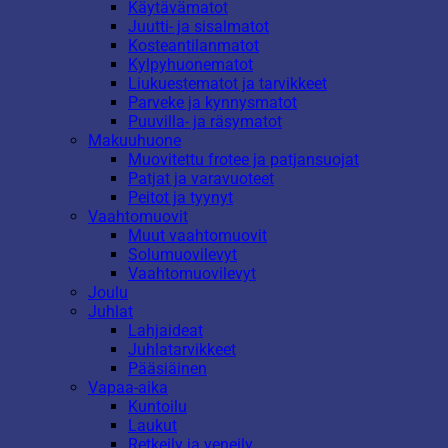
Käytävämatot
Juutti- ja sisalmatot
Kosteantilanmatot
Kylpyhuonematot
Liukuestematot ja tarvikkeet
Parveke ja kynnysmatot
Puuvilla- ja räsymatot
Makuuhuone
Muovitettu frotee ja patjansuojat
Patjat ja varavuoteet
Peitot ja tyynyt
Vaahtomuovit
Muut vaahtomuovit
Solumuovilevyt
Vaahtomuovilevyt
Joulu
Juhlat
Lahjaideat
Juhlatarvikkeet
Pääsiäinen
Vapaa-aika
Kuntoilu
Laukut
Retkeily ja veneily