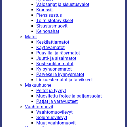
Valosarjat ja sisustusvalot
Kranssit
Piensisustus
Toimistotarvikkeet
Sisustusmuovit
Keinonahat
Matot
Keskilattiamatot
Käytävämatot
Puuvilla- ja räsymatot
Juutti- ja sisalmatot
Kosteantilanmatot
Kylpyhuonematot
Parveke ja kynnysmatot
Liukuestematot ja tarvikkeet
Makuuhuone
Peitot ja tyynyt
Muovitettu frotee ja patjansuojat
Patjat ja varavuoteet
Vaahtomuovit
Vaahtomuovilevyt
Solumuovilevyt
Muut vaahtomuovit