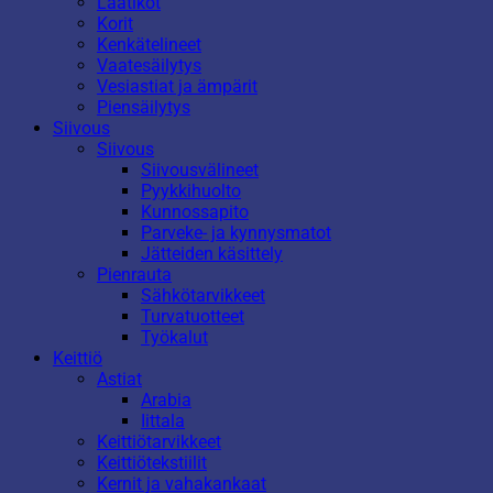
Laatikot
Korit
Kenkätelineet
Vaatesäilytys
Vesiastiat ja ämpärit
Piensäilytys
Siivous
Siivous
Siivousvälineet
Pyykkihuolto
Kunnossapito
Parveke- ja kynnysmatot
Jätteiden käsittely
Pienrauta
Sähkötarvikkeet
Turvatuotteet
Työkalut
Keittiö
Astiat
Arabia
Iittala
Keittiötarvikkeet
Keittiötekstiilit
Kernit ja vahakankaat