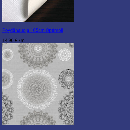
Pöydänsuoja 105cm Optimoll
14,90
€
/m