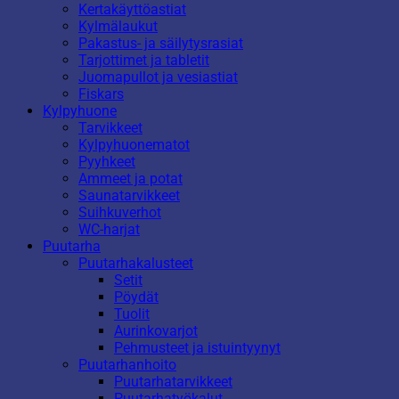
Kertakäyttöastiat
Kylmälaukut
Pakastus- ja säilytysrasiat
Tarjottimet ja tabletit
Juomapullot ja vesiastiat
Fiskars
Kylpyhuone
Tarvikkeet
Kylpyhuonematot
Pyyhkeet
Ammeet ja potat
Saunatarvikkeet
Suihkuverhot
WC-harjat
Puutarha
Puutarhakalusteet
Setit
Pöydät
Tuolit
Aurinkovarjot
Pehmusteet ja istuintyynyt
Puutarhanhoito
Puutarhatarvikkeet
Puutarhatyökalut