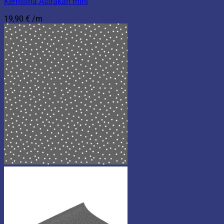
Kerniliina Astrakan mini
19,90
€
/m