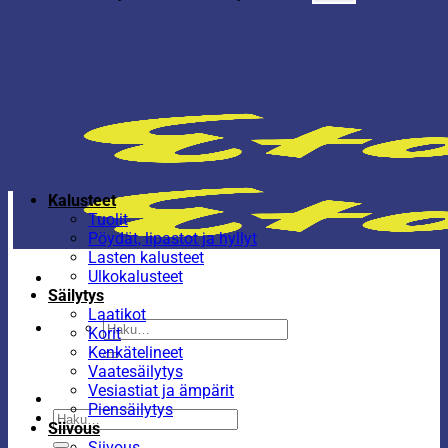
Kalusteet
Tuolit
Pöydät, lipastot ja hyllyt
Lasten kalusteet
Ulkokalusteet
Säilytys
Laatikot
Etsi:
Korit
Kenkätelineet
Vaatesäilytys
Vesiastiat ja ämpärit
Piensäilytys
Etsi:
Siivous
Siivous