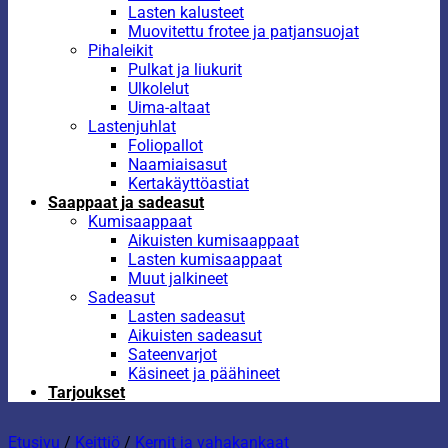
Lasten kalusteet
Muovitettu frotee ja patjansuojat
Pihaleikit
Pulkat ja liukurit
Ulkolelut
Uima-altaat
Lastenjuhlat
Foliopallot
Naamiaisasut
Kertakäyttöastiat
Saappaat ja sadeasut
Kumisaappaat
Aikuisten kumisaappaat
Lasten kumisaappaat
Muut jalkineet
Sadeasut
Lasten sadeasut
Aikuisten sadeasut
Sateenvarjot
Käsineet ja päähineet
Tarjoukset
Etusivu
/
Keittiö
/
Kernit ja vahakankaat