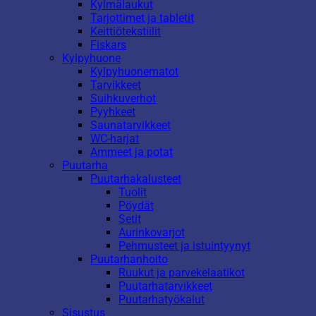
Kylmälaukut
Tarjottimet ja tabletit
Keittiötekstiilit
Fiskars
Kylpyhuone
Kylpyhuonematot
Tarvikkeet
Suihkuverhot
Pyyhkeet
Saunatarvikkeet
WC-harjat
Ammeet ja potat
Puutarha
Puutarhakalusteet
Tuolit
Pöydät
Setit
Aurinkovarjot
Pehmusteet ja istuintyynyt
Puutarhanhoito
Ruukut ja parvekelaatikot
Puutarhatarvikkeet
Puutarhatyökalut
Sisustus