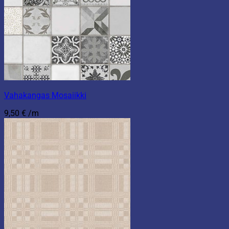
Vahakangas Mosaiikki
9,50
€
/m