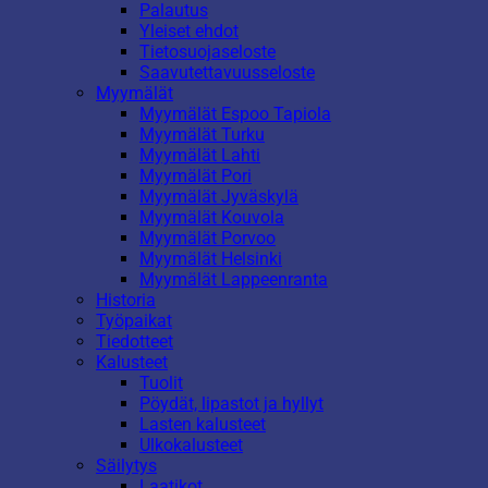
Palautus
Yleiset ehdot
Tietosuojaseloste
Saavutettavuusseloste
Myymälät
Myymälät Espoo Tapiola
Myymälät Turku
Myymälät Lahti
Myymälät Pori
Myymälät Jyväskylä
Myymälät Kouvola
Myymälät Porvoo
Myymälät Helsinki
Myymälät Lappeenranta
Historia
Työpaikat
Tiedotteet
Kalusteet
Tuolit
Pöydät, lipastot ja hyllyt
Lasten kalusteet
Ulkokalusteet
Säilytys
Laatikot