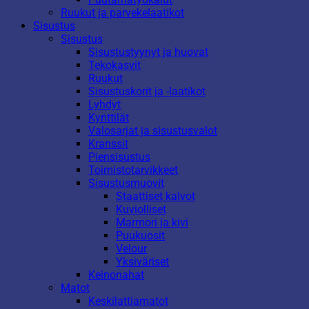
Ruukut ja parvekelaatikot
Sisustus
Sisustus
Sisustustyynyt ja huovat
Tekokasvit
Ruukut
Sisustuskorit ja -laatikot
Lyhdyt
Kynttilät
Valosarjat ja sisustusvalot
Kranssit
Piensisustus
Toimistotarvikkeet
Sisustusmuovit
Staattiset kalvot
Kuviolliset
Marmori ja kivi
Puukuosit
Velour
Yksiväriset
Keinonahat
Matot
Keskilattiamatot