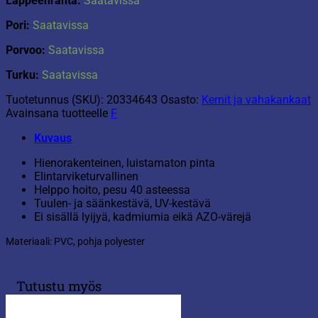
Lappeenranta:
Saatavissa
Pori:
Saatavissa
Porvoo:
Saatavissa
Turku:
Saatavissa
Tuotetunnus (SKU):
20334643
Osasto:
Kernit ja vahakankaat
Avainsana tuotteelle
F
Kuvaus
Hienorakenteinen, luistamaton pinta
Elintarviketurvallinen
Helppo hoito, pesu 40 asteessa
Tuulen- ja säänkestävä, UV-kestävä
Ei sisällä lyijyä, kadmiumia eikä AZO-värejä
Materiaali: PVC, pohja polyester
Tutustu myös