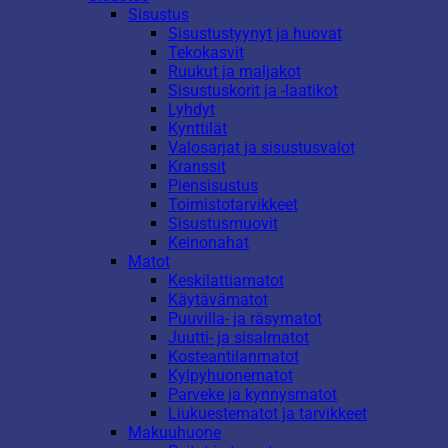
Sisustus
Sisustustyynyt ja huovat
Tekokasvit
Ruukut ja maljakot
Sisustuskorit ja -laatikot
Lyhdyt
Kynttilät
Valosarjat ja sisustusvalot
Kranssit
Piensisustus
Toimistotarvikkeet
Sisustusmuovit
Keinonahat
Matot
Keskilattiamatot
Käytävämatot
Puuvilla- ja räsymatot
Juutti- ja sisalmatot
Kosteantilanmatot
Kylpyhuonematot
Parveke ja kynnysmatot
Liukuestematot ja tarvikkeet
Makuuhuone