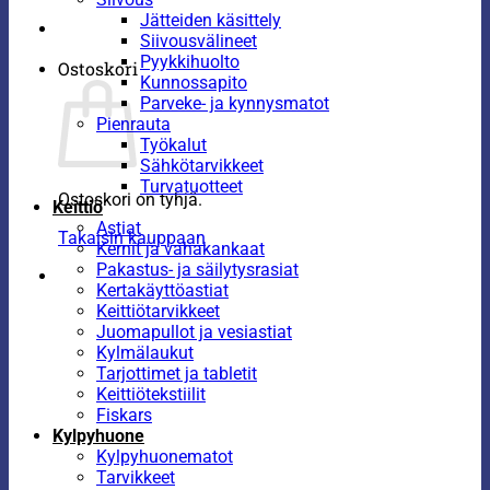
Jätteiden käsittely
Siivousvälineet
Pyykkihuolto
Ostoskori
Kunnossapito
Parveke- ja kynnysmatot
Pienrauta
Työkalut
Sähkötarvikkeet
Turvatuotteet
Ostoskori on tyhjä.
Keittiö
Astiat
Takaisin kauppaan
Kernit ja vahakankaat
Pakastus- ja säilytysrasiat
Kertakäyttöastiat
Keittiötarvikkeet
Juomapullot ja vesiastiat
Kylmälaukut
Tarjottimet ja tabletit
Keittiötekstiilit
Fiskars
Kylpyhuone
Kylpyhuonematot
Tarvikkeet