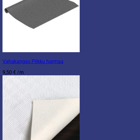
Vahakangas Pilkku harmaa
9,50
€
/m