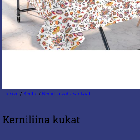
Etusivu
/
Keittiö
/
Kernit ja vahakankaat
Kerniliina kukat