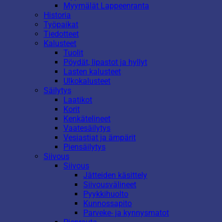
Myymälät Lappeenranta
Historia
Työpaikat
Tiedotteet
Kalusteet
Tuolit
Pöydät, lipastot ja hyllyt
Lasten kalusteet
Ulkokalusteet
Säilytys
Laatikot
Korit
Kenkätelineet
Vaatesäilytys
Vesiastiat ja ämpärit
Piensäilytys
Siivous
Siivous
Jätteiden käsittely
Siivousvälineet
Pyykkihuolto
Kunnossapito
Parveke- ja kynnysmatot