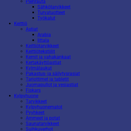
Pienrauta
Sähkötarvikkeet
Turvatuotteet
Työkalut
Keittiö
Astiat
Arabia
Iittala
Keittiötarvikkeet
Keittiötekstiilit
Kernit ja vahakankaat
Kertakäyttöastiat
Kylmälaukut
Pakastus- ja säilytysrasiat
Tarjottimet ja tabletit
Juomapullot ja vesiastiat
Fiskars
Kylpyhuone
Tarvikkeet
Kylpyhuonematot
Pyyhkeet
Ammeet ja potat
Saunatarvikkeet
Suihkuverhot