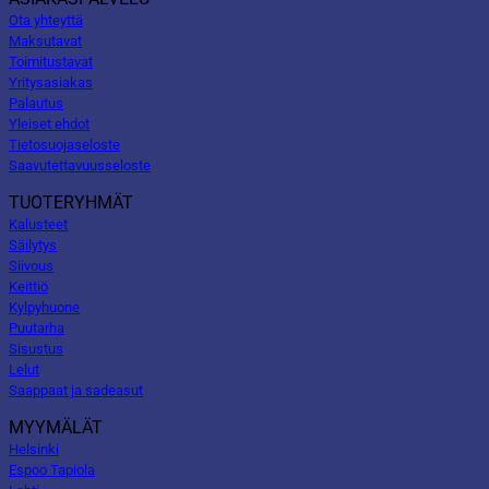
Ota yhteyttä
Maksutavat
Toimitustavat
Yritysasiakas
Palautus
Yleiset ehdot
Tietosuojaseloste
Saavutettavuusseloste
TUOTERYHMÄT
Kalusteet
Säilytys
Siivous
Keittiö
Kylpyhuone
Puutarha
Sisustus
Lelut
Saappaat ja sadeasut
MYYMÄLÄT
Helsinki
Espoo Tapiola