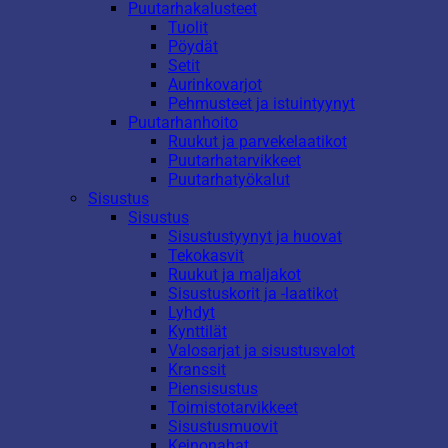
Puutarhakalusteet
Tuolit
Pöydät
Setit
Aurinkovarjot
Pehmusteet ja istuintyynyt
Puutarhanhoito
Ruukut ja parvekelaatikot
Puutarhatarvikkeet
Puutarhatyökalut
Sisustus
Sisustus
Sisustustyynyt ja huovat
Tekokasvit
Ruukut ja maljakot
Sisustuskorit ja -laatikot
Lyhdyt
Kynttilät
Valosarjat ja sisustusvalot
Kranssit
Piensisustus
Toimistotarvikkeet
Sisustusmuovit
Keinonahat