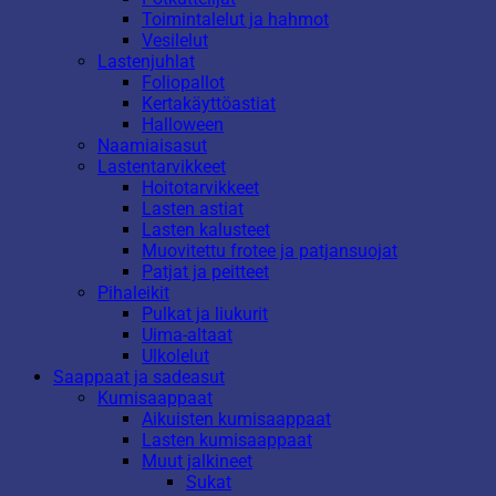
Toimintalelut ja hahmot
Vesilelut
Lastenjuhlat
Foliopallot
Kertakäyttöastiat
Halloween
Naamiaisasut
Lastentarvikkeet
Hoitotarvikkeet
Lasten astiat
Lasten kalusteet
Muovitettu frotee ja patjansuojat
Patjat ja peitteet
Pihaleikit
Pulkat ja liukurit
Uima-altaat
Ulkolelut
Saappaat ja sadeasut
Kumisaappaat
Aikuisten kumisaappaat
Lasten kumisaappaat
Muut jalkineet
Sukat