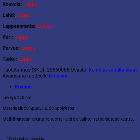
Kouvola:
Loppu
Lahti:
Loppu
Lappeenranta:
Loppu
Pori:
Loppu
Porvoo:
Loppu
Turku:
Loppu
Tuotetunnus (SKU):
20660066
Osasto:
Kernit ja vahakankaat
Avainsana tuotteelle
kerniliina
Kuvaus
Leveys 140 cm
Materiaali: 50%puuvilla, 50%polyester
Määrämittaan leikatuilla tuotteilla ei ole vaihto- tai palautusoikeutta.
Tutustu myös