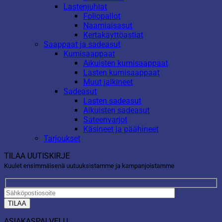
Lastenjuhlat
Foliopallot
Naamiaisasut
Kertakäyttöastiat
Saappaat ja sadeasut
Kumisaappaat
Aikuisten kumisaappaat
Lasten kumisaappaat
Muut jalkineet
Sadeasut
Lasten sadeasut
Aikuisten sadeasut
Sateenvarjot
Käsineet ja päähineet
Tarjoukset
TILAA UUTISKIRJE
Kuulet ensimmäisenä uutuuksistamme ja kampanjoistamme
ASIAKASPALVELU