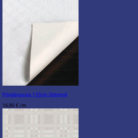
Pöydänsuoja 135cm Optimoll
16,90
€
/m