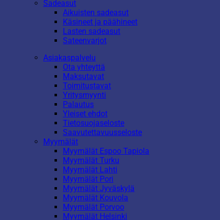
Sadeasut
Aikuisten sadeasut
Käsineet ja päähineet
Lasten sadeasut
Sateenvarjot
Asiakaspalvelu
Ota yhteyttä
Maksutavat
Toimitustavat
Yritysmyynti
Palautus
Yleiset ehdot
Tietosuojaseloste
Saavutettavuusseloste
Myymälät
Myymälät Espoo Tapiola
Myymälät Turku
Myymälät Lahti
Myymälät Pori
Myymälät Jyväskylä
Myymälät Kouvola
Myymälät Porvoo
Myymälät Helsinki