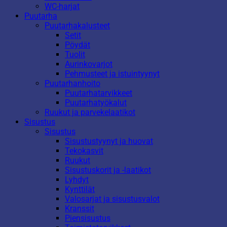
WC-harjat
Puutarha
Puutarhakalusteet
Setit
Pöydät
Tuolit
Aurinkovarjot
Pehmusteet ja istuintyynyt
Puutarhanhoito
Puutarhatarvikkeet
Puutarhatyökalut
Ruukut ja parvekelaatikot
Sisustus
Sisustus
Sisustustyynyt ja huovat
Tekokasvit
Ruukut
Sisustuskorit ja -laatikot
Lyhdyt
Kynttilät
Valosarjat ja sisustusvalot
Kranssit
Piensisustus