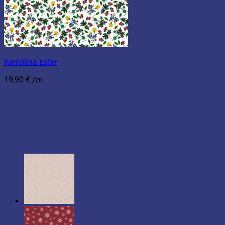
Kerniliina Ester
19,90
€
/m