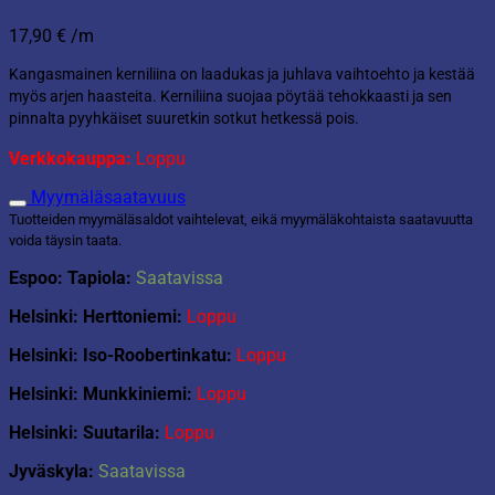
17,90
€
/m
Kangasmainen kerniliina on laadukas ja juhlava vaihtoehto ja kestää
myös arjen haasteita. Kerniliina suojaa pöytää tehokkaasti ja sen
pinnalta pyyhkäiset suuretkin sotkut hetkessä pois.
Verkkokauppa:
Loppu
Myymäläsaatavuus
Tuotteiden myymäläsaldot vaihtelevat, eikä myymäläkohtaista saatavuutta
voida täysin taata.
Espoo: Tapiola:
Saatavissa
Helsinki: Herttoniemi:
Loppu
Helsinki: Iso-Roobertinkatu:
Loppu
Helsinki: Munkkiniemi:
Loppu
Helsinki: Suutarila:
Loppu
Jyväskyla:
Saatavissa