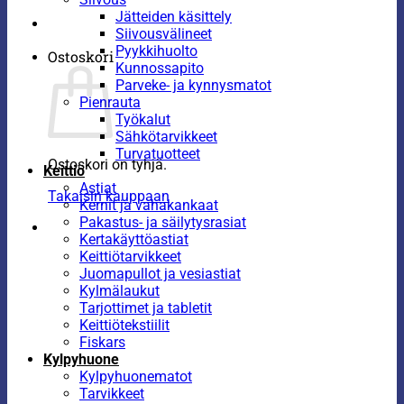
Jätteiden käsittely
Siivousvälineet
Pyykkihuolto
Ostoskori
Kunnossapito
Parveke- ja kynnysmatot
Pienrauta
Työkalut
Sähkötarvikkeet
Turvatuotteet
Ostoskori on tyhjä.
Keittiö
Astiat
Takaisin kauppaan
Kernit ja vahakankaat
Pakastus- ja säilytysrasiat
Kertakäyttöastiat
Keittiötarvikkeet
Juomapullot ja vesiastiat
Kylmälaukut
Tarjottimet ja tabletit
Keittiötekstiilit
Fiskars
Kylpyhuone
Kylpyhuonematot
Tarvikkeet