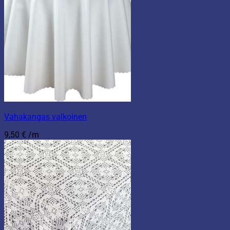
Vahakangas valkoinen
9,50
€
/m