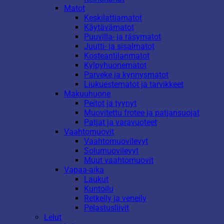
Matot
Keskilattiamatot
Käytävämatot
Puuvilla- ja räsymatot
Juutti- ja sisalmatot
Kosteantilanmatot
Kylpyhuonematot
Parveke ja kynnysmatot
Liukuestematot ja tarvikkeet
Makuuhuone
Peitot ja tyynyt
Muovitettu frotee ja patjansuojat
Patjat ja varavuoteet
Vaahtomuovit
Vaahtomuovilevyt
Solumuovilevyt
Muut vaahtomuovit
Vapaa-aika
Laukut
Kuntoilu
Retkeily ja veneily
Pelastusliivit
Lelut