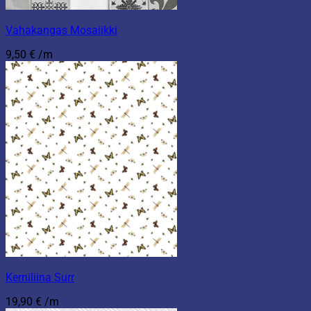
Vahakangas Mosaiikki
9,50
€
/m
Kerniliina Surr
19,90
€
/m