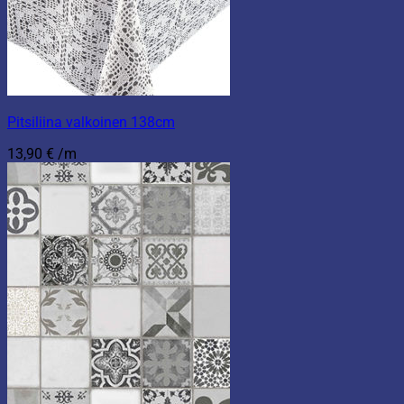
Pitsiliina valkoinen 138cm
13,90
€
/m