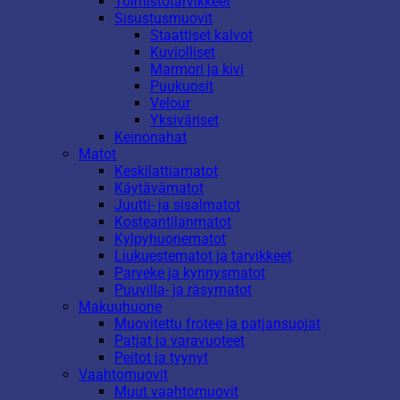
Toimistotarvikkeet
Sisustusmuovit
Staattiset kalvot
Kuviolliset
Marmori ja kivi
Puukuosit
Velour
Yksiväriset
Keinonahat
Matot
Keskilattiamatot
Käytävämatot
Juutti- ja sisalmatot
Kosteantilanmatot
Kylpyhuonematot
Liukuestematot ja tarvikkeet
Parveke ja kynnysmatot
Puuvilla- ja räsymatot
Makuuhuone
Muovitettu frotee ja patjansuojat
Patjat ja varavuoteet
Peitot ja tyynyt
Vaahtomuovit
Muut vaahtomuovit