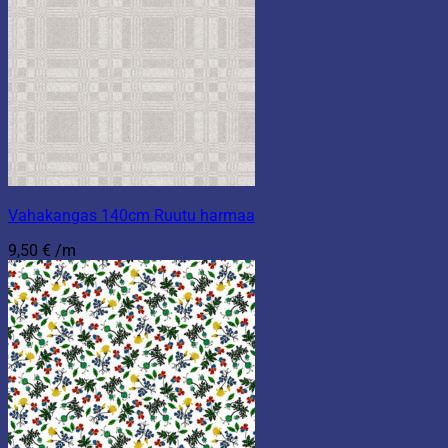
Vahakangas 140cm Ruutu harmaa
9,50
€
/m