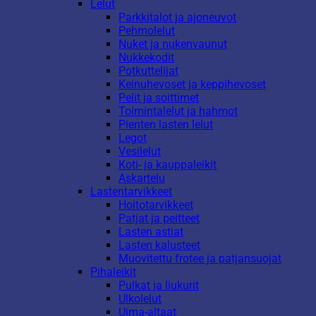
Lelut
Parkkitalot ja ajoneuvot
Pehmolelut
Nuket ja nukenvaunut
Nukkekodit
Potkuttelijat
Keinuhevoset ja keppihevoset
Pelit ja soittimet
Toimintalelut ja hahmot
Pienten lasten lelut
Legot
Vesilelut
Koti- ja kauppaleikit
Askartelu
Lastentarvikkeet
Hoitotarvikkeet
Patjat ja peitteet
Lasten astiat
Lasten kalusteet
Muovitettu frotee ja patjansuojat
Pihaleikit
Pulkat ja liukurit
Ulkolelut
Uima-altaat