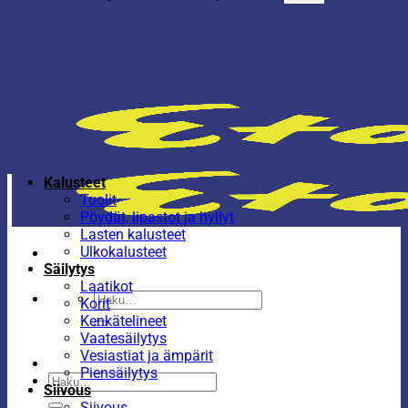
Kalusteet
Tuolit
Pöydät, lipastot ja hyllyt
Lasten kalusteet
Ulkokalusteet
Säilytys
Laatikot
Etsi:
Korit
Kenkätelineet
Vaatesäilytys
Vesiastiat ja ämpärit
Piensäilytys
Etsi:
Siivous
Siivous