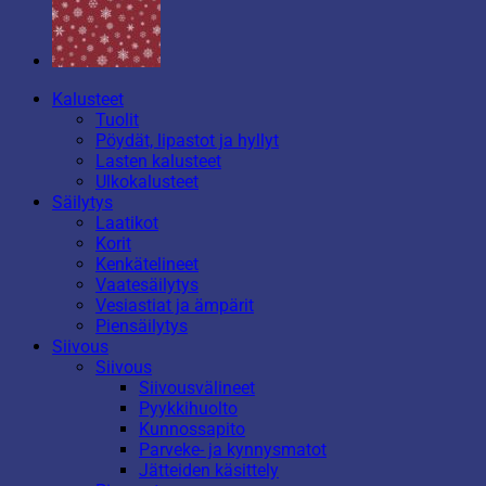
Kalusteet
Tuolit
Pöydät, lipastot ja hyllyt
Lasten kalusteet
Ulkokalusteet
Säilytys
Laatikot
Korit
Kenkätelineet
Vaatesäilytys
Vesiastiat ja ämpärit
Piensäilytys
Siivous
Siivous
Siivousvälineet
Pyykkihuolto
Kunnossapito
Parveke- ja kynnysmatot
Jätteiden käsittely