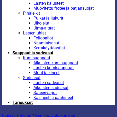
Lasten kalusteet
Muovitettu frotee ja patjansuojat
Pihaleikit
Pulkat ja liukurit
Ulkolelut
Uima-altaat
Lastenjuhlat
Foliopallot
Naamiaisasut
Kertakäyttöastiat
Saappaat ja sadeasut
Kumisaappaat
Aikuisten kumisaappaat
Lasten kumisaappaat
Muut jalkineet
Sadeasut
Lasten sadeasut
Aikuisten sadeasut
Sateenvarjot
Käsineet ja päähineet
Tarjoukset
Etusivu
/
Keittiö
/
Kernit ja vahakankaat