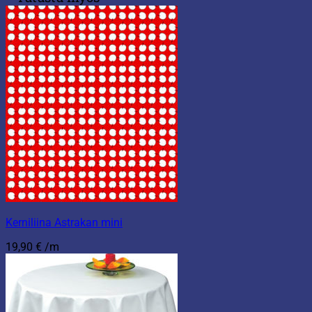
Kerniliina Astrakan mini
19,90
€
/m