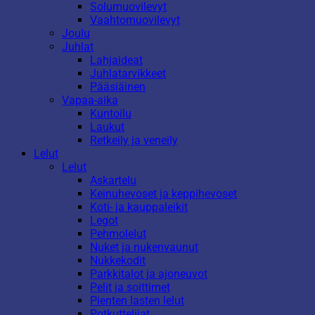
Solumuovilevyt
Vaahtomuovilevyt
Joulu
Juhlat
Lahjaideat
Juhlatarvikkeet
Pääsiäinen
Vapaa-aika
Kuntoilu
Laukut
Retkeily ja veneily
Lelut
Lelut
Askartelu
Keinuhevoset ja keppihevoset
Koti- ja kauppaleikit
Legot
Pehmolelut
Nuket ja nukenvaunut
Nukkekodit
Parkkitalot ja ajoneuvot
Pelit ja soittimet
Pienten lasten lelut
Potkuttelijat