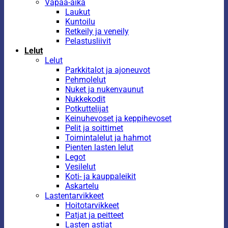
Vapaa-aika
Laukut
Kuntoilu
Retkeily ja veneily
Pelastusliivit
Lelut
Lelut
Parkkitalot ja ajoneuvot
Pehmolelut
Nuket ja nukenvaunut
Nukkekodit
Potkuttelijat
Keinuhevoset ja keppihevoset
Pelit ja soittimet
Toimintalelut ja hahmot
Pienten lasten lelut
Legot
Vesilelut
Koti- ja kauppaleikit
Askartelu
Lastentarvikkeet
Hoitotarvikkeet
Patjat ja peitteet
Lasten astiat