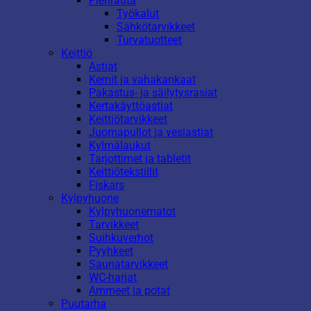
Pienrauta
Työkalut
Sähkötarvikkeet
Turvatuotteet
Keittiö
Astiat
Kernit ja vahakankaat
Pakastus- ja säilytysrasiat
Kertakäyttöastiat
Keittiötarvikkeet
Juomapullot ja vesiastiat
Kylmälaukut
Tarjottimet ja tabletit
Keittiötekstiilit
Fiskars
Kylpyhuone
Kylpyhuonematot
Tarvikkeet
Suihkuverhot
Pyyhkeet
Saunatarvikkeet
WC-harjat
Ammeet ja potat
Puutarha