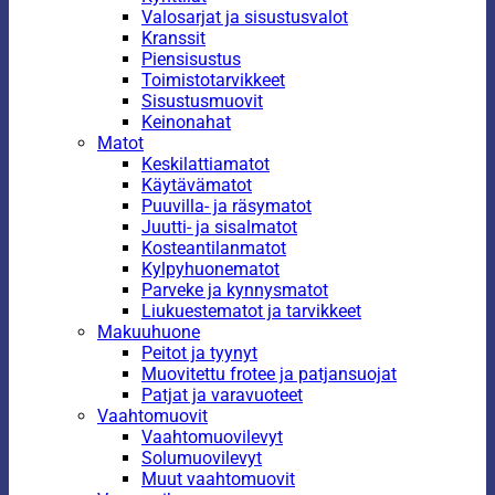
Valosarjat ja sisustusvalot
Kranssit
Piensisustus
Toimistotarvikkeet
Sisustusmuovit
Keinonahat
Matot
Keskilattiamatot
Käytävämatot
Puuvilla- ja räsymatot
Juutti- ja sisalmatot
Kosteantilanmatot
Kylpyhuonematot
Parveke ja kynnysmatot
Liukuestematot ja tarvikkeet
Makuuhuone
Peitot ja tyynyt
Muovitettu frotee ja patjansuojat
Patjat ja varavuoteet
Vaahtomuovit
Vaahtomuovilevyt
Solumuovilevyt
Muut vaahtomuovit