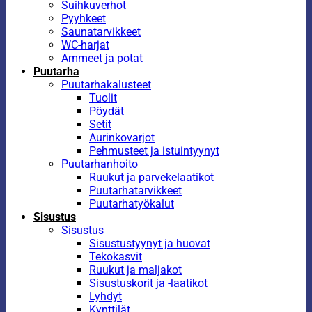
Suihkuverhot
Pyyhkeet
Saunatarvikkeet
WC-harjat
Ammeet ja potat
Puutarha
Puutarhakalusteet
Tuolit
Pöydät
Setit
Aurinkovarjot
Pehmusteet ja istuintyynyt
Puutarhanhoito
Ruukut ja parvekelaatikot
Puutarhatarvikkeet
Puutarhatyökalut
Sisustus
Sisustus
Sisustustyynyt ja huovat
Tekokasvit
Ruukut ja maljakot
Sisustuskorit ja -laatikot
Lyhdyt
Kynttilät