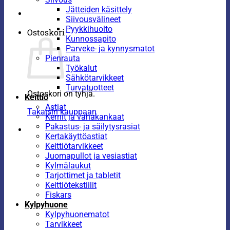
Jätteiden käsittely
Siivousvälineet
Pyykkihuolto
Ostoskori
Kunnossapito
Parveke- ja kynnysmatot
Pienrauta
Työkalut
Sähkötarvikkeet
Turvatuotteet
Ostoskori on tyhjä.
Keittiö
Astiat
Takaisin kauppaan
Kernit ja vahakankaat
Pakastus- ja säilytysrasiat
Kertakäyttöastiat
Keittiötarvikkeet
Juomapullot ja vesiastiat
Kylmälaukut
Tarjottimet ja tabletit
Keittiötekstiilit
Fiskars
Kylpyhuone
Kylpyhuonematot
Tarvikkeet