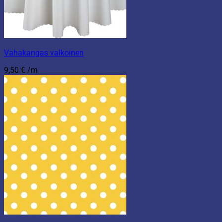
Vahakangas valkoinen
9,50
€
/m