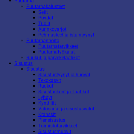
Puutarha
Puutarhakalusteet
Setit
Pöydät
Tuolit
Aurinkovarjot
Pehmusteet ja istuintyynyt
Puutarhanhoito
Puutarhatarvikkeet
Puutarhatyökalut
Ruukut ja parvekelaatikot
Sisustus
Sisustus
Sisustustyynyt ja huovat
Tekokasvit
Ruukut
Sisustuskorit ja -laatikot
Lyhdyt
Kynttilät
Valosarjat ja sisustusvalot
Kranssit
Piensisustus
Toimistotarvikkeet
Sisustusmuovit