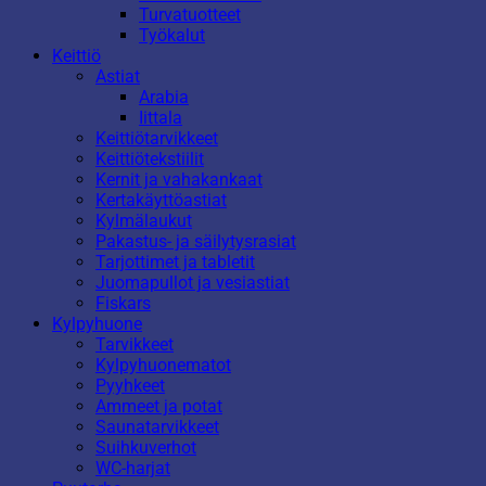
Turvatuotteet
Työkalut
Keittiö
Astiat
Arabia
Iittala
Keittiötarvikkeet
Keittiötekstiilit
Kernit ja vahakankaat
Kertakäyttöastiat
Kylmälaukut
Pakastus- ja säilytysrasiat
Tarjottimet ja tabletit
Juomapullot ja vesiastiat
Fiskars
Kylpyhuone
Tarvikkeet
Kylpyhuonematot
Pyyhkeet
Ammeet ja potat
Saunatarvikkeet
Suihkuverhot
WC-harjat