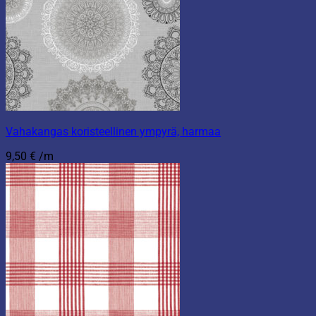
Vahakangas koristeellinen ympyrä, harmaa
9,50
€
/m