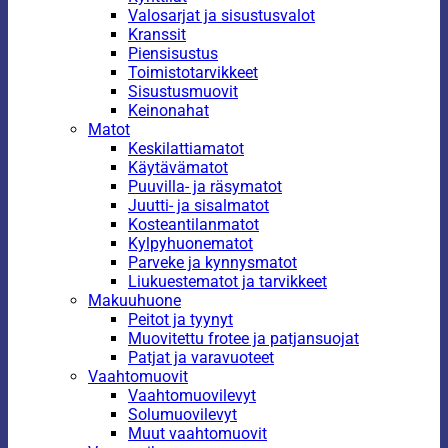
Valosarjat ja sisustusvalot
Kranssit
Piensisustus
Toimistotarvikkeet
Sisustusmuovit
Keinonahat
Matot
Keskilattiamatot
Käytävämatot
Puuvilla- ja räsymatot
Juutti- ja sisalmatot
Kosteantilanmatot
Kylpyhuonematot
Parveke ja kynnysmatot
Liukuestematot ja tarvikkeet
Makuuhuone
Peitot ja tyynyt
Muovitettu frotee ja patjansuojat
Patjat ja varavuoteet
Vaahtomuovit
Vaahtomuovilevyt
Solumuovilevyt
Muut vaahtomuovit