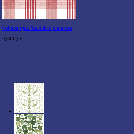
Vahakangas Ruudukko punainen
9,50
€
/m