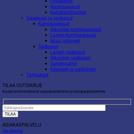
Foliopallot
Naamiaisasut
Kertakäyttöastiat
Saappaat ja sadeasut
Kumisaappaat
Aikuisten kumisaappaat
Lasten kumisaappaat
Muut jalkineet
Sadeasut
Lasten sadeasut
Aikuisten sadeasut
Sateenvarjot
Käsineet ja päähineet
Tarjoukset
TILAA UUTISKIRJE
Kuulet ensimmäisenä uutuuksistamme ja kampanjoistamme
ASIAKASPALVELU
Ota yhteyttä