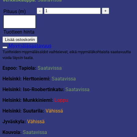
Kerniliina
Pituus (m)
Blader
määrä
Tuotteen hinta
Lisää ostoskoriin
Myymäläsaatavuus
Tuotteiden myymäläsaldot vaihtelevat, eikä myymäläkohtaista saatavuutta
voida täysin taata.
Espoo: Tapiola:
Saatavissa
Helsinki: Herttoniemi:
Saatavissa
Helsinki: Iso-Roobertinkatu:
Saatavissa
Helsinki: Munkkiniemi:
Loppu
Helsinki: Suutarila:
Vähissä
Jyväskyla:
Vähissä
Kouvola:
Saatavissa