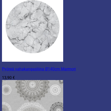
Pyöreä vahakangasliina Ø140cm Marmori
13,90
€