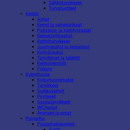
Sähkötarvikkeet
Turvatuotteet
Keittiö
Astiat
Kernit ja vahakankaat
Pakastus- ja säilytysrasiat
Kertakäyttöastiat
Keittiötarvikkeet
Juomapullot ja vesiastiat
Kylmälaukut
Tarjottimet ja tabletit
Keittiötekstiilit
Fiskars
Kylpyhuone
Kylpyhuonematot
Tarvikkeet
Suihkuverhot
Pyyhkeet
Saunatarvikkeet
WC-harjat
Ammeet ja potat
Puutarha
Puutarhakalusteet
Tuolit