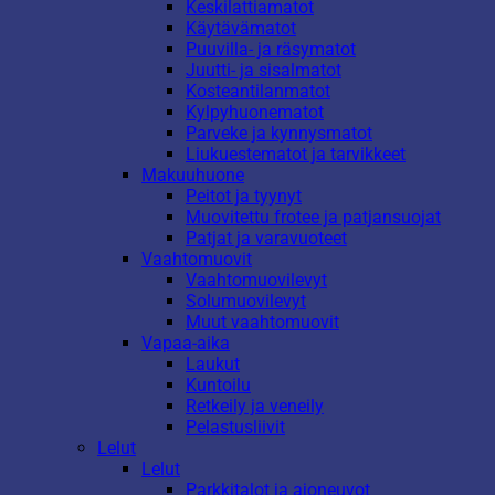
Keskilattiamatot
Käytävämatot
Puuvilla- ja räsymatot
Juutti- ja sisalmatot
Kosteantilanmatot
Kylpyhuonematot
Parveke ja kynnysmatot
Liukuestematot ja tarvikkeet
Makuuhuone
Peitot ja tyynyt
Muovitettu frotee ja patjansuojat
Patjat ja varavuoteet
Vaahtomuovit
Vaahtomuovilevyt
Solumuovilevyt
Muut vaahtomuovit
Vapaa-aika
Laukut
Kuntoilu
Retkeily ja veneily
Pelastusliivit
Lelut
Lelut
Parkkitalot ja ajoneuvot