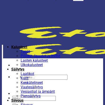
Kalusteet
Tuolit
Pöydät, lipastot ja hyllyt
Lasten kalusteet
Ulkokalusteet
Säilytys
Laatikot
Etsi:
Korit
Kenkätelineet
Vaatesäilytys
Vesiastiat ja ämpärit
Piensäilytys
Etsi:
Siivous
Siivous