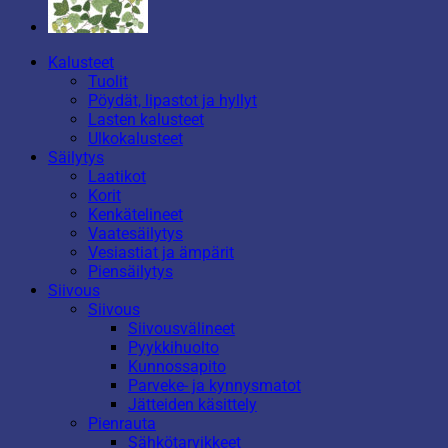
Kalusteet
Tuolit
Pöydät, lipastot ja hyllyt
Lasten kalusteet
Ulkokalusteet
Säilytys
Laatikot
Korit
Kenkätelineet
Vaatesäilytys
Vesiastiat ja ämpärit
Piensäilytys
Siivous
Siivous
Siivousvälineet
Pyykkihuolto
Kunnossapito
Parveke- ja kynnysmatot
Jätteiden käsittely
Pienrauta
Sähkötarvikkeet