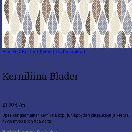
Etusivu
/
Keittiö
/
Kernit ja vahakankaat
Kerniliina Blader
21,90
€
/m
Upea kangasmainen kerniliina sopii juhlapöydän kattauksen ja kestää
hyvin myös arjen haasteita!
Verkkokauppa:
Saatavissa