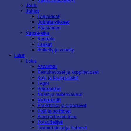
Joulu
Juhlat
Lahjaideat
Juhlatarvikkeet
Pääsiäinen
Vapaa-aika
Kuntoilu
Laukut
Retkeily ja veneily
Lelut
Lelut
Askartelu
Keinuhevoset ja keppihevoset
Koti- ja kauppaleikit
Legot
Pehmolelut
Nuket ja nukenvaunut
Nukkekodit
Parkkitalot ja ajoneuvot
Pelit ja soittimet
Pienten lasten lelut
Potkuttelijat
Toimintalelut ja hahmot