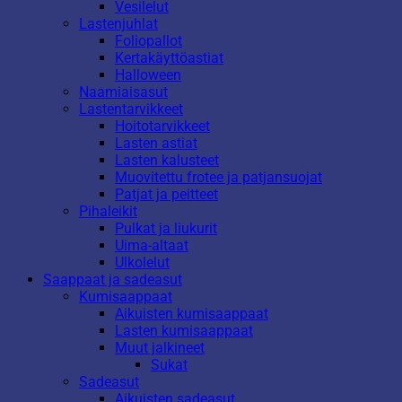
Vesilelut
Lastenjuhlat
Foliopallot
Kertakäyttöastiat
Halloween
Naamiaisasut
Lastentarvikkeet
Hoitotarvikkeet
Lasten astiat
Lasten kalusteet
Muovitettu frotee ja patjansuojat
Patjat ja peitteet
Pihaleikit
Pulkat ja liukurit
Uima-altaat
Ulkolelut
Saappaat ja sadeasut
Kumisaappaat
Aikuisten kumisaappaat
Lasten kumisaappaat
Muut jalkineet
Sukat
Sadeasut
Aikuisten sadeasut