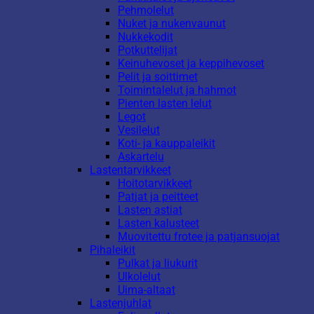
Pehmolelut
Nuket ja nukenvaunut
Nukkekodit
Potkuttelijat
Keinuhevoset ja keppihevoset
Pelit ja soittimet
Toimintalelut ja hahmot
Pienten lasten lelut
Legot
Vesilelut
Koti- ja kauppaleikit
Askartelu
Lastentarvikkeet
Hoitotarvikkeet
Patjat ja peitteet
Lasten astiat
Lasten kalusteet
Muovitettu frotee ja patjansuojat
Pihaleikit
Pulkat ja liukurit
Ulkolelut
Uima-altaat
Lastenjuhlat