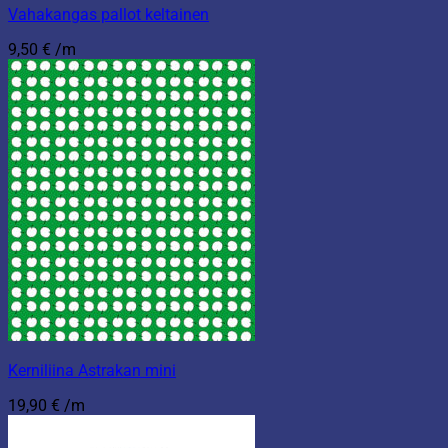
Vahakangas pallot keltainen
9,50
€
/m
Kerniliina Astrakan mini
19,90
€
/m