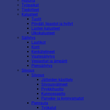
Historia
Työpaikat
Tiedotteet
Kalusteet
Tuolit
Pöydät, lipastot ja hyllyt
Lasten kalusteet
Ulkokalusteet
Säilytys
Laatikot
Korit
Kenkätelineet
Vaatesäilytys
Vesiastiat ja ämpärit
Piensäilytys
Siivous
Siivous
Jätteiden käsittely
Siivousvälineet
Pyykkihuolto
Kunnossapito
Parveke- ja kynnysmatot
Pienrauta
Työkalut