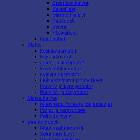
Staattiset kalvot
Kuviolliset
Marmori ja kivi
Puukuosit
Velour
Yksiväriset
Keinonahat
Matot
Keskilattiamatot
Käytävämatot
Juutti- ja sisalmatot
Kosteantilanmatot
Kylpyhuonematot
Liukuestematot ja tarvikkeet
Parveke ja kynnysmatot
Puuvilla- ja räsymatot
Makuuhuone
Muovitettu frotee ja patjansuojat
Patjat ja varavuoteet
Peitot ja tyynyt
Vaahtomuovit
Muut vaahtomuovit
Solumuovilevyt
Vaahtomuovilevyt