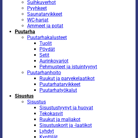
Suihkuverhot
Pyyhkeet
Saunatarvikkeet
WC-harjat
Ammeet ja potat
Puutarha
Puutarhakalusteet
Tuolit
Pöydät
Setit
Aurinkovarjot
Pehmusteet ja istuintyynyt
Puutarhanhoito
Ruukut ja parvekelaatikot
Puutarhatarvikkeet
Puutarhatyökalut
Sisustus
Sisustus
Sisustustyynyt ja huovat
Tekokasvit
Ruukut ja maljakot
Sisustuskorit ja -laatikot
Lyhdyt
Kynttilät