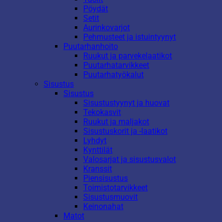
Pöydät
Setit
Aurinkovarjot
Pehmusteet ja istuintyynyt
Puutarhanhoito
Ruukut ja parvekelaatikot
Puutarhatarvikkeet
Puutarhatyökalut
Sisustus
Sisustus
Sisustustyynyt ja huovat
Tekokasvit
Ruukut ja maljakot
Sisustuskorit ja -laatikot
Lyhdyt
Kynttilät
Valosarjat ja sisustusvalot
Kranssit
Piensisustus
Toimistotarvikkeet
Sisustusmuovit
Keinonahat
Matot