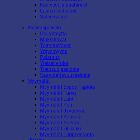
Käsineet ja päähineet
Lasten sadeasut
Sateenvarjot
Asiakaspalvelu
Ota yhteyttä
Maksutavat
Toimitustavat
Yritysmyynti
Palautus
Yleiset ehdot
Tietosuojaseloste
Saavutettavuusseloste
Myymälät
Myymälät Espoo Tapiola
Myymälät Turku
Myymälät Lahti
Myymälät Pori
Myymälät Jyväskylä
Myymälät Kouvola
Myymälät Porvoo
Myymälät Helsinki
Myymälät Lappeenranta