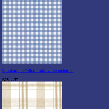
Vahakangas 140cm ruutu vaaleansininen
9,50
€
/m