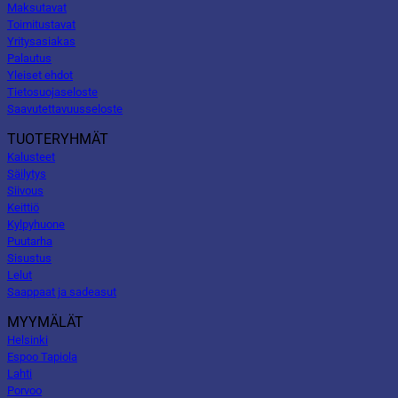
Maksutavat
Toimitustavat
Yritysasiakas
Palautus
Yleiset ehdot
Tietosuojaseloste
Saavutettavuusseloste
TUOTERYHMÄT
Kalusteet
Säilytys
Siivous
Keittiö
Kylpyhuone
Puutarha
Sisustus
Lelut
Saappaat ja sadeasut
MYYMÄLÄT
Helsinki
Espoo Tapiola
Lahti
Porvoo