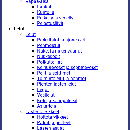
Vapaa-aika
Laukut
Kuntoilu
Retkeily ja veneily
Pelastusliivit
Lelut
Lelut
Parkkitalot ja ajoneuvot
Pehmolelut
Nuket ja nukenvaunut
Nukkekodit
Potkuttelijat
Keinuhevoset ja keppihevoset
Pelit ja soittimet
Toimintalelut ja hahmot
Pienten lasten lelut
Legot
Vesilelut
Koti- ja kauppaleikit
Askartelu
Lastentarvikkeet
Hoitotarvikkeet
Patjat ja peitteet
Lasten astiat