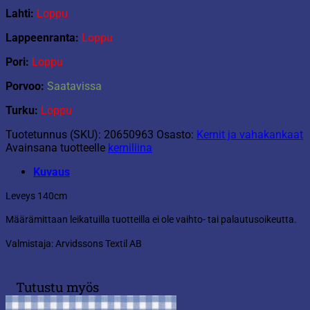
Lahti:
Loppu
Lappeenranta:
Loppu
Pori:
Loppu
Porvoo:
Saatavissa
Turku:
Loppu
Tuotetunnus (SKU):
20650963
Osasto:
Kernit ja vahakankaat
Avainsana tuotteelle
kerniliina
Kuvaus
Leveys 140cm
Määrämittaan leikatuilla tuotteilla ei ole vaihto- tai palautusoikeutta.
Valmistaja: Arvidssons Textil AB
Tutustu myös