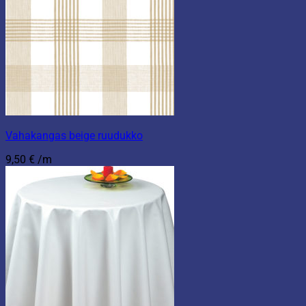
Vahakangas beige ruudukko
9,50
€
/m