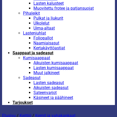
Lasten kalusteet
Muovitettu frotee ja patjansuojat
Pihaleikit
Pulkat ja liukurit
Ulkolelut
Uima-altaat
Lastenjuhlat
Foliopallot
Naamiaisasut
Kertakäyttöastiat
Saappaat ja sadeasut
Kumisaappaat
Aikuisten kumisaappaat
Lasten kumisaappaat
Muut jalkineet
Sadeasut
Lasten sadeasut
Aikuisten sadeasut
Sateenvarjot
Käsineet ja päähineet
Tarjoukset
Etusivu
/
Keittiö
/
Kernit ja vahakankaat