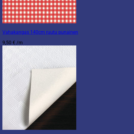
Vahakangas 140cm ruutu punainen
9,50
€
/m