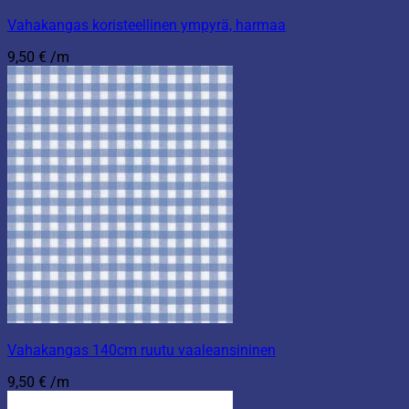
Vahakangas koristeellinen ympyrä, harmaa
9,50
€
/m
Vahakangas 140cm ruutu vaaleansininen
9,50
€
/m