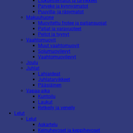
Liukuestematot ja tarvikkeet
Parveke ja kynnysmatot
Puuvilla- ja räsymatot
Makuuhuone
Muovitettu frotee ja patjansuojat
Patjat ja varavuoteet
Peitot ja tyynyt
Vaahtomuovit
Muut vaahtomuovit
Solumuovilevyt
Vaahtomuovilevyt
Joulu
Juhlat
Lahjaideat
Juhlatarvikkeet
Pääsiäinen
Vapaa-aika
Kuntoilu
Laukut
Retkeily ja veneily
Lelut
Lelut
Askartelu
Keinuhevoset ja keppihevoset