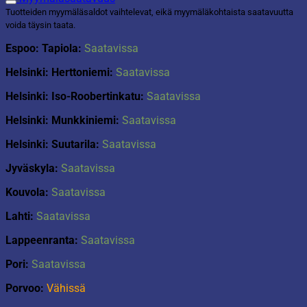
Tuotteiden myymäläsaldot vaihtelevat, eikä myymäläkohtaista saatavuutta
voida täysin taata.
Espoo: Tapiola:
Saatavissa
Helsinki: Herttoniemi:
Saatavissa
Helsinki: Iso-Roobertinkatu:
Saatavissa
Helsinki: Munkkiniemi:
Saatavissa
Helsinki: Suutarila:
Saatavissa
Jyväskyla:
Saatavissa
Kouvola:
Saatavissa
Lahti:
Saatavissa
Lappeenranta:
Saatavissa
Pori:
Saatavissa
Porvoo:
Vähissä