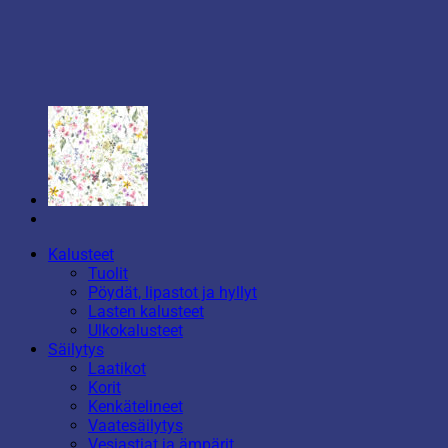
Kalusteet
Tuolit
Pöydät, lipastot ja hyllyt
Lasten kalusteet
Ulkokalusteet
Säilytys
Laatikot
Korit
Kenkätelineet
Vaatesäilytys
Vesiastiat ja ämpärit