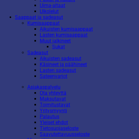
Uima-altaat
Ulkolelut
Saappaat ja sadeasut
Kumisaappaat
Aikuisten kumisaappaat
Lasten kumisaappaat
Muut jalkineet
Sukat
Sadeasut
Aikuisten sadeasut
Käsineet ja päähineet
Lasten sadeasut
Sateenvarjot
Asiakaspalvelu
Ota yhteyttä
Maksutavat
Toimitustavat
Yritysmyynti
Palautus
Yleiset ehdot
Tietosuojaseloste
Saavutettavuusseloste