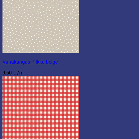
Vahakangas Pilkku beige
9,50
€
/m