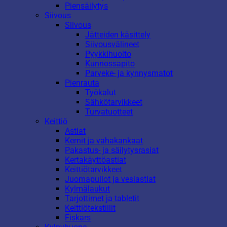
Piensäilytys
Siivous
Siivous
Jätteiden käsittely
Siivousvälineet
Pyykkihuolto
Kunnossapito
Parveke- ja kynnysmatot
Pienrauta
Työkalut
Sähkötarvikkeet
Turvatuotteet
Keittiö
Astiat
Kernit ja vahakankaat
Pakastus- ja säilytysrasiat
Kertakäyttöastiat
Keittiötarvikkeet
Juomapullot ja vesiastiat
Kylmälaukut
Tarjottimet ja tabletit
Keittiötekstiilit
Fiskars