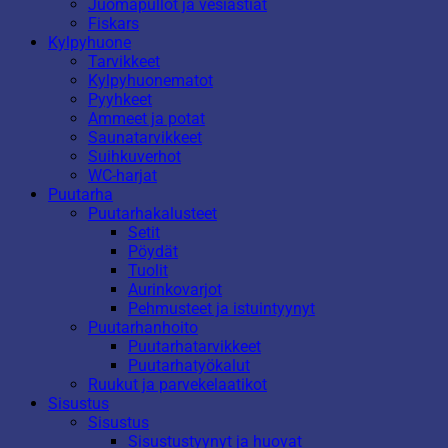
Juomapullot ja vesiastiat
Fiskars
Kylpyhuone
Tarvikkeet
Kylpyhuonematot
Pyyhkeet
Ammeet ja potat
Saunatarvikkeet
Suihkuverhot
WC-harjat
Puutarha
Puutarhakalusteet
Setit
Pöydät
Tuolit
Aurinkovarjot
Pehmusteet ja istuintyynyt
Puutarhanhoito
Puutarhatarvikkeet
Puutarhatyökalut
Ruukut ja parvekelaatikot
Sisustus
Sisustus
Sisustustyynyt ja huovat