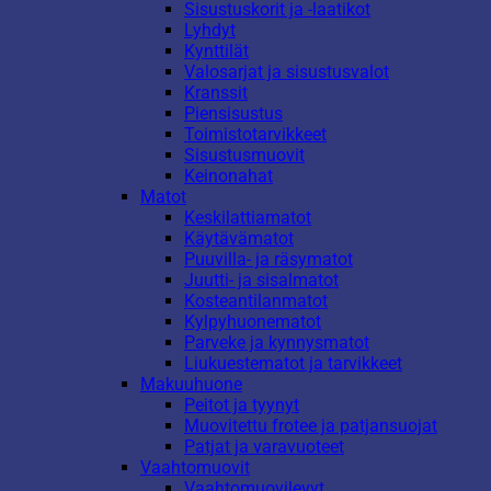
Sisustuskorit ja -laatikot
Lyhdyt
Kynttilät
Valosarjat ja sisustusvalot
Kranssit
Piensisustus
Toimistotarvikkeet
Sisustusmuovit
Keinonahat
Matot
Keskilattiamatot
Käytävämatot
Puuvilla- ja räsymatot
Juutti- ja sisalmatot
Kosteantilanmatot
Kylpyhuonematot
Parveke ja kynnysmatot
Liukuestematot ja tarvikkeet
Makuuhuone
Peitot ja tyynyt
Muovitettu frotee ja patjansuojat
Patjat ja varavuoteet
Vaahtomuovit
Vaahtomuovilevyt