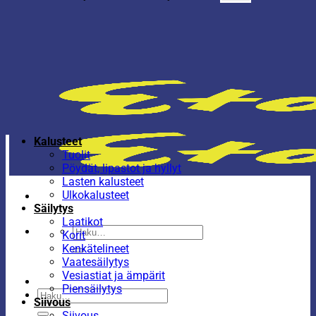
Kalusteet
Tuolit
Pöydät, lipastot ja hyllyt
Lasten kalusteet
Ulkokalusteet
Säilytys
Laatikot
Etsi:
Korit
Kenkätelineet
Vaatesäilytys
Vesiastiat ja ämpärit
Piensäilytys
Etsi:
Siivous
Siivous