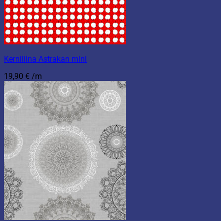
Kerniliina Astrakan mini
19,90
€
/m