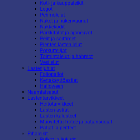
Koti- ja kauppaleikit
Legot
Pehmolelut
Nuket ja nukenvaunut
Nukkekodit
Parkkitalot ja ajoneuvot
Pelit ja soittimet
Pienten lasten lelut
Potkuttelijat
Toimintalelut ja hahmot
Vesilelut
Lastenjuhlat
Foliopallot
Kertakäyttöastiat
Halloween
Naamiaisasut
Lastentarvikkeet
Hoitotarvikkeet
Lasten astiat
Lasten kalusteet
Muovitettu frotee ja patjansuojat
Patjat ja peitteet
Pihaleikit
Pulkat ja liukurit