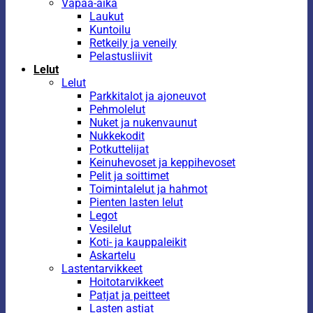
Vapaa-aika
Laukut
Kuntoilu
Retkeily ja veneily
Pelastusliivit
Lelut
Lelut
Parkkitalot ja ajoneuvot
Pehmolelut
Nuket ja nukenvaunut
Nukkekodit
Potkuttelijat
Keinuhevoset ja keppihevoset
Pelit ja soittimet
Toimintalelut ja hahmot
Pienten lasten lelut
Legot
Vesilelut
Koti- ja kauppaleikit
Askartelu
Lastentarvikkeet
Hoitotarvikkeet
Patjat ja peitteet
Lasten astiat