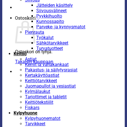
Jätteiden käsittely
Siivousvälineet
Pyykkihuolto
Ostoskori
Kunnossapito
Parveke- ja kynnysmatot
Pienrauta
Työkalut
Sähkötarvikkeet
Turvatuotteet
Ostoskori on tyhjä.
Keittiö
Astiat
Takaisin kauppaan
Kernit ja vahakankaat
Pakastus- ja säilytysrasiat
Kertakäyttöastiat
Keittiötarvikkeet
Juomapullot ja vesiastiat
Kylmälaukut
Tarjottimet ja tabletit
Keittiötekstiilit
Fiskars
Kylpyhuone
Kylpyhuonematot
Tarvikkeet