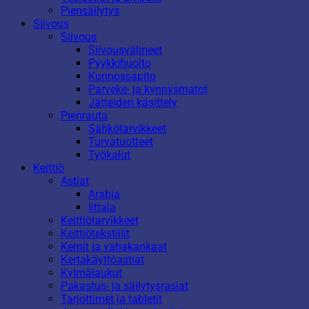
Piensäilytys
Siivous
Siivous
Siivousvälineet
Pyykkihuolto
Kunnossapito
Parveke- ja kynnysmatot
Jätteiden käsittely
Pienrauta
Sähkötarvikkeet
Turvatuotteet
Työkalut
Keittiö
Astiat
Arabia
Iittala
Keittiötarvikkeet
Keittiötekstiilit
Kernit ja vahakankaat
Kertakäyttöastiat
Kylmälaukut
Pakastus- ja säilytysrasiat
Tarjottimet ja tabletit