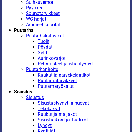
Suihkuverhot
Pyyhkeet
Saunatarvikkeet
WC-harjat
Ammeet ja potat
Puutarha
Puutarhakalusteet
Tuolit
Pöydät
Setit
Aurinkovarjot
Pehmusteet ja istuintyynyt
Puutarhanhoito
Ruukut ja parvekelaatikot
Puutarhatarvikkeet
Puutarhatyökalut
Sisustus
Sisustus
Sisustustyynyt ja huovat
Tekokasvit
Ruukut ja maljakot
Sisustuskorit ja -laatikot
Lyhdyt
Kynttilät