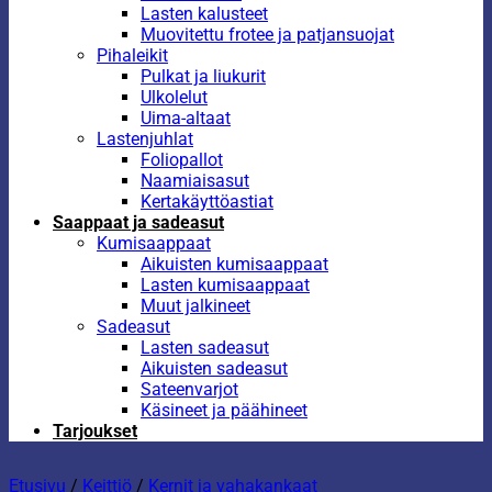
Lasten kalusteet
Muovitettu frotee ja patjansuojat
Pihaleikit
Pulkat ja liukurit
Ulkolelut
Uima-altaat
Lastenjuhlat
Foliopallot
Naamiaisasut
Kertakäyttöastiat
Saappaat ja sadeasut
Kumisaappaat
Aikuisten kumisaappaat
Lasten kumisaappaat
Muut jalkineet
Sadeasut
Lasten sadeasut
Aikuisten sadeasut
Sateenvarjot
Käsineet ja päähineet
Tarjoukset
Etusivu
/
Keittiö
/
Kernit ja vahakankaat