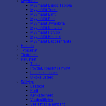
Myymälät
Myymälät Espoo Tapiola
Myymälät Turku
Myymälät Lahti
Myymälät Pori
Myymälät Jyväskylä
Myymälät Kouvola
Myymälät Porvoo
Myymälät Helsinki
Myymälät Lappeenranta
Historia
Työpaikat
Tiedotteet
Kalusteet
Tuolit
Pöydät, lipastot ja hyllyt
Lasten kalusteet
Ulkokalusteet
Säilytys
Laatikot
Korit
Kenkätelineet
Vaatesäilytys
Vesiastiat ja ämpärit