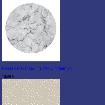
Pyöreä vahakangasliina Ø140cm Marmori
13,90
€