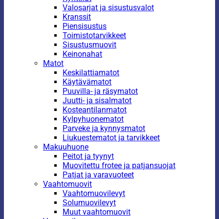
Valosarjat ja sisustusvalot
Kranssit
Piensisustus
Toimistotarvikkeet
Sisustusmuovit
Keinonahat
Matot
Keskilattiamatot
Käytävämatot
Puuvilla- ja räsymatot
Juutti- ja sisalmatot
Kosteantilanmatot
Kylpyhuonematot
Parveke ja kynnysmatot
Liukuestematot ja tarvikkeet
Makuuhuone
Peitot ja tyynyt
Muovitettu frotee ja patjansuojat
Patjat ja varavuoteet
Vaahtomuovit
Vaahtomuovilevyt
Solumuovilevyt
Muut vaahtomuovit