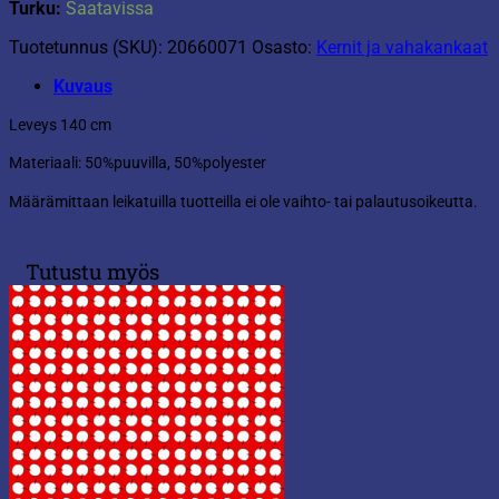
Turku:
Saatavissa
Tuotetunnus (SKU):
20660071
Osasto:
Kernit ja vahakankaat
Kuvaus
Leveys 140 cm
Materiaali: 50%puuvilla, 50%polyester
Määrämittaan leikatuilla tuotteilla ei ole vaihto- tai palautusoikeutta.
Tutustu myös