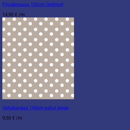
Pöydänsuoja 105cm Optimoll
14,90
€
/m
Vahakangas 140cm pallot beige
9,50
€
/m