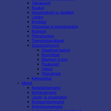
Tekokasvit
Ruukut
Sisustuskorit ja -laatikot
Lyhdyt
Kynttilät
Valosarjat ja sisustusvalot
Kranssit
Piensisustus
Toimistotarvikkeet
Sisustusmuovit
Staattiset kalvot
Kuviolliset
Marmori ja kivi
Puukuosit
Velour
Yksiväriset
Keinonahat
Matot
Keskilattiamatot
Käytävämatot
Juutti- ja sisalmatot
Kosteantilanmatot
Kylpyhuonematot