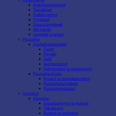
Kylpyhuone
Kylpyhuonematot
Tarvikkeet
Suihkuverhot
Pyyhkeet
Saunatarvikkeet
WC-harjat
Ammeet ja potat
Puutarha
Puutarhakalusteet
Tuolit
Pöydät
Setit
Aurinkovarjot
Pehmusteet ja istuintyynyt
Puutarhanhoito
Ruukut ja parvekelaatikot
Puutarhatarvikkeet
Puutarhatyökalut
Sisustus
Sisustus
Sisustustyynyt ja huovat
Tekokasvit
Ruukut ja maljakot