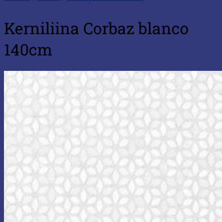
Kerniliina Corbaz blanco
140cm