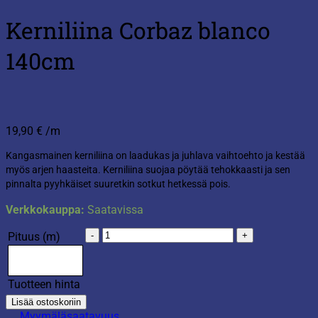
Kerniliina Corbaz blanco
140cm
19,90
€
/m
Kangasmainen kerniliina on laadukas ja juhlava vaihtoehto ja kestää
myös arjen haasteita. Kerniliina suojaa pöytää tehokkaasti ja sen
pinnalta pyyhkäiset suuretkin sotkut hetkessä pois.
Verkkokauppa:
Saatavissa
Kerniliina
Pituus (m)
Corbaz
blanco
140cm
Tuotteen hinta
määrä
Lisää ostoskoriin
Myymäläsaatavuus