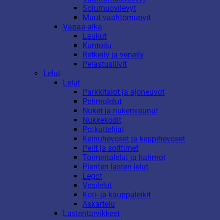
Solumuovilevyt
Muut vaahtomuovit
Vapaa-aika
Laukut
Kuntoilu
Retkeily ja veneily
Pelastusliivit
Lelut
Lelut
Parkkitalot ja ajoneuvot
Pehmolelut
Nuket ja nukenvaunut
Nukkekodit
Potkuttelijat
Keinuhevoset ja keppihevoset
Pelit ja soittimet
Toimintalelut ja hahmot
Pienten lasten lelut
Legot
Vesilelut
Koti- ja kauppaleikit
Askartelu
Lastentarvikkeet