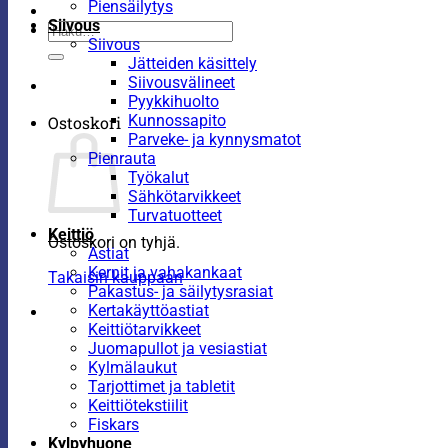
Piensäilytys
Siivous
Etsi:
Siivous
Jätteiden käsittely
Siivousvälineet
Pyykkihuolto
Kunnossapito
Ostoskori
Parveke- ja kynnysmatot
Pienrauta
Työkalut
Sähkötarvikkeet
Turvatuotteet
Keittiö
Ostoskori on tyhjä.
Astiat
Kernit ja vahakankaat
Takaisin kauppaan
Pakastus- ja säilytysrasiat
Kertakäyttöastiat
Keittiötarvikkeet
Juomapullot ja vesiastiat
Kylmälaukut
Tarjottimet ja tabletit
Keittiötekstiilit
Fiskars
Kylpyhuone