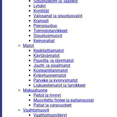
Sisustuskorit ja -laatikot
Lyhdyt
Kynttilät
Valosarjat ja sisustusvalot
Kranssit
Piensisustus
Toimistotarvikkeet
Sisustusmuovit
Keinonahat
Matot
Keskilattiamatot
Käytävämatot
Puuvilla- ja räsymatot
Juutti- ja sisalmatot
Kosteantilanmatot
Kylpyhuonematot
Parveke ja kynnysmatot
Liukuestematot ja tarvikkeet
Makuuhuone
Peitot ja tyynyt
Muovitettu frotee ja patjansuojat
Patjat ja varavuoteet
Vaahtomuovit
Vaahtomuovilevyt