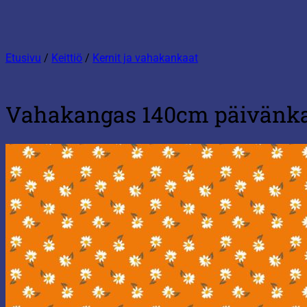
Etusivu
/
Keittiö
/
Kernit ja vahakankaat
Vahakangas 140cm päivänka