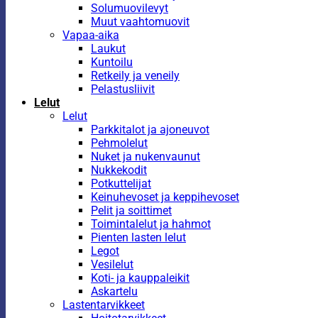
Solumuovilevyt
Muut vaahtomuovit
Vapaa-aika
Laukut
Kuntoilu
Retkeily ja veneily
Pelastusliivit
Lelut
Lelut
Parkkitalot ja ajoneuvot
Pehmolelut
Nuket ja nukenvaunut
Nukkekodit
Potkuttelijat
Keinuhevoset ja keppihevoset
Pelit ja soittimet
Toimintalelut ja hahmot
Pienten lasten lelut
Legot
Vesilelut
Koti- ja kauppaleikit
Askartelu
Lastentarvikkeet