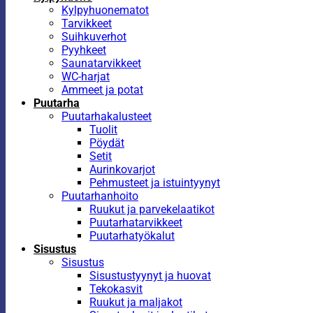
Kylpyhuonematot
Tarvikkeet
Suihkuverhot
Pyyhkeet
Saunatarvikkeet
WC-harjat
Ammeet ja potat
Puutarha
Puutarhakalusteet
Tuolit
Pöydät
Setit
Aurinkovarjot
Pehmusteet ja istuintyynyt
Puutarhanhoito
Ruukut ja parvekelaatikot
Puutarhatarvikkeet
Puutarhatyökalut
Sisustus
Sisustus
Sisustustyynyt ja huovat
Tekokasvit
Ruukut ja maljakot