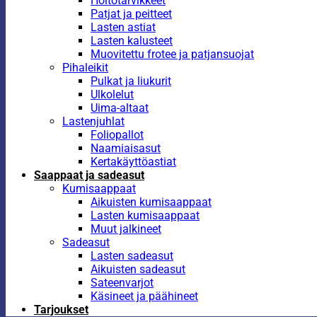
Hoitotarvikkeet
Patjat ja peitteet
Lasten astiat
Lasten kalusteet
Muovitettu frotee ja patjansuojat
Pihaleikit
Pulkat ja liukurit
Ulkolelut
Uima-altaat
Lastenjuhlat
Foliopallot
Naamiaisasut
Kertakäyttöastiat
Saappaat ja sadeasut
Kumisaappaat
Aikuisten kumisaappaat
Lasten kumisaappaat
Muut jalkineet
Sadeasut
Lasten sadeasut
Aikuisten sadeasut
Sateenvarjot
Käsineet ja päähineet
Tarjoukset