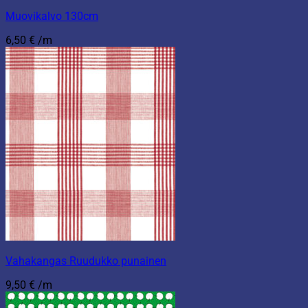
Muovikalvo 130cm
6,50
€
/m
Vahakangas Ruudukko punainen
9,50
€
/m