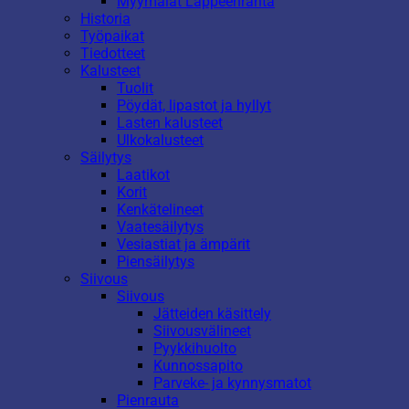
Myymälät Lappeenranta
Historia
Työpaikat
Tiedotteet
Kalusteet
Tuolit
Pöydät, lipastot ja hyllyt
Lasten kalusteet
Ulkokalusteet
Säilytys
Laatikot
Korit
Kenkätelineet
Vaatesäilytys
Vesiastiat ja ämpärit
Piensäilytys
Siivous
Siivous
Jätteiden käsittely
Siivousvälineet
Pyykkihuolto
Kunnossapito
Parveke- ja kynnysmatot
Pienrauta