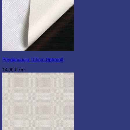
Pöydänsuoja 105cm Optimoll
14,90
€
/m