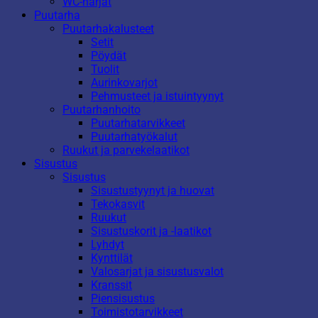
WC-harjat
Puutarha
Puutarhakalusteet
Setit
Pöydät
Tuolit
Aurinkovarjot
Pehmusteet ja istuintyynyt
Puutarhanhoito
Puutarhatarvikkeet
Puutarhatyökalut
Ruukut ja parvekelaatikot
Sisustus
Sisustus
Sisustustyynyt ja huovat
Tekokasvit
Ruukut
Sisustuskorit ja -laatikot
Lyhdyt
Kynttilät
Valosarjat ja sisustusvalot
Kranssit
Piensisustus
Toimistotarvikkeet