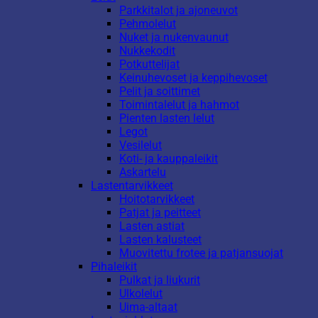
Parkkitalot ja ajoneuvot
Pehmolelut
Nuket ja nukenvaunut
Nukkekodit
Potkuttelijat
Keinuhevoset ja keppihevoset
Pelit ja soittimet
Toimintalelut ja hahmot
Pienten lasten lelut
Legot
Vesilelut
Koti- ja kauppaleikit
Askartelu
Lastentarvikkeet
Hoitotarvikkeet
Patjat ja peitteet
Lasten astiat
Lasten kalusteet
Muovitettu frotee ja patjansuojat
Pihaleikit
Pulkat ja liukurit
Ulkolelut
Uima-altaat