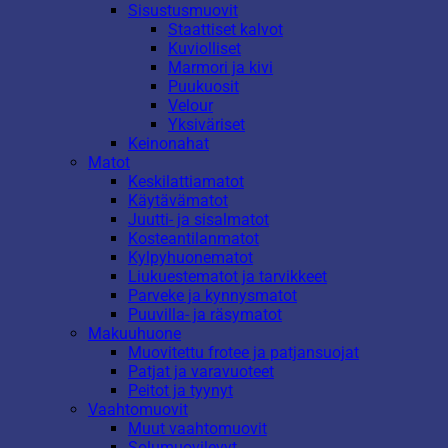
Sisustusmuovit
Staattiset kalvot
Kuviolliset
Marmori ja kivi
Puukuosit
Velour
Yksiväriset
Keinonahat
Matot
Keskilattiamatot
Käytävämatot
Juutti- ja sisalmatot
Kosteantilanmatot
Kylpyhuonematot
Liukuestematot ja tarvikkeet
Parveke ja kynnysmatot
Puuvilla- ja räsymatot
Makuuhuone
Muovitettu frotee ja patjansuojat
Patjat ja varavuoteet
Peitot ja tyynyt
Vaahtomuovit
Muut vaahtomuovit
Solumuovilevyt