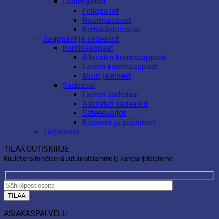
Lastenjuhlat
Foliopallot
Naamiaisasut
Kertakäyttöastiat
Saappaat ja sadeasut
Kumisaappaat
Aikuisten kumisaappaat
Lasten kumisaappaat
Muut jalkineet
Sadeasut
Lasten sadeasut
Aikuisten sadeasut
Sateenvarjot
Käsineet ja päähineet
Tarjoukset
TILAA UUTISKIRJE
Kuulet ensimmäisenä uutuuksistamme ja kampanjoistamme
ASIAKASPALVELU