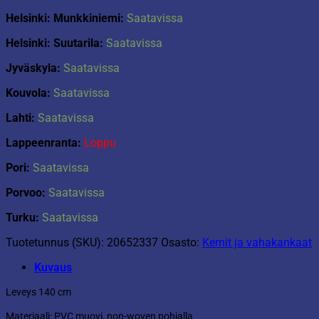
Helsinki: Munkkiniemi:
Saatavissa
Helsinki: Suutarila:
Saatavissa
Jyväskyla:
Saatavissa
Kouvola:
Saatavissa
Lahti:
Saatavissa
Lappeenranta:
Loppu
Pori:
Saatavissa
Porvoo:
Saatavissa
Turku:
Saatavissa
Tuotetunnus (SKU):
20652337
Osasto:
Kernit ja vahakankaat
Kuvaus
Leveys 140 cm
Materiaali: PVC muovi, non-woven pohjalla