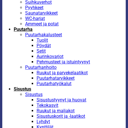
Suihkuverhot
Pyyhkeet
Saunatarvikkeet
WC-harjat
Ammeet ja potat
Puutarha
Puutarhakalusteet
Tuolit
Pöydät
Setit
Aurinkovarjot
Pehmusteet ja istuintyynyt
Puutarhanhoito
Ruukut ja parvekelaatikot
Puutarhatarvikkeet
Puutarhatyökalut
Sisustus
Sisustus
Sisustustyynyt ja huovat
Tekokasvit
Ruukut ja maljakot
Sisustuskorit ja -laatikot
Lyhdyt
Kynttilät