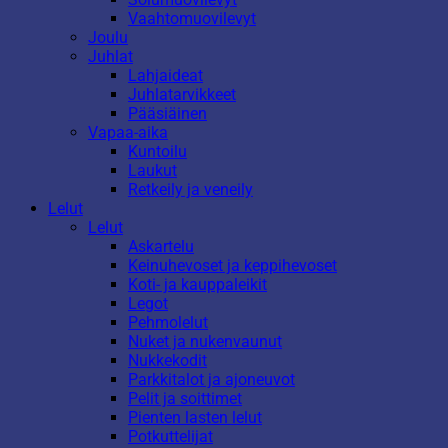
Vaahtomuovilevyt
Joulu
Juhlat
Lahjaideat
Juhlatarvikkeet
Pääsiäinen
Vapaa-aika
Kuntoilu
Laukut
Retkeily ja veneily
Lelut
Lelut
Askartelu
Keinuhevoset ja keppihevoset
Koti- ja kauppaleikit
Legot
Pehmolelut
Nuket ja nukenvaunut
Nukkekodit
Parkkitalot ja ajoneuvot
Pelit ja soittimet
Pienten lasten lelut
Potkuttelijat