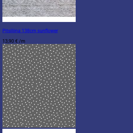
Pitsiliina 138cm sunflower
13,90
€
/m