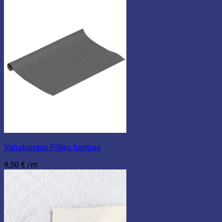
Vahakangas Pilkku harmaa
9,50
€
/m