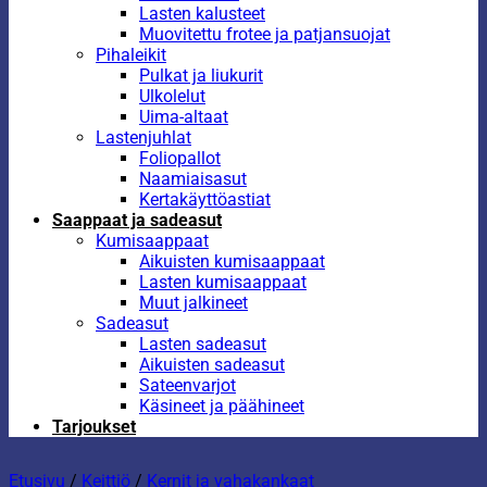
Lasten kalusteet
Muovitettu frotee ja patjansuojat
Pihaleikit
Pulkat ja liukurit
Ulkolelut
Uima-altaat
Lastenjuhlat
Foliopallot
Naamiaisasut
Kertakäyttöastiat
Saappaat ja sadeasut
Kumisaappaat
Aikuisten kumisaappaat
Lasten kumisaappaat
Muut jalkineet
Sadeasut
Lasten sadeasut
Aikuisten sadeasut
Sateenvarjot
Käsineet ja päähineet
Tarjoukset
Etusivu
/
Keittiö
/
Kernit ja vahakankaat