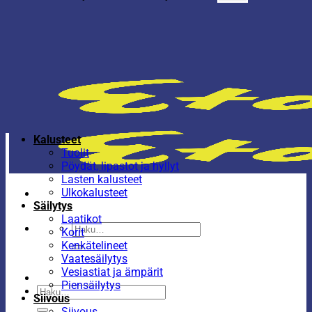
Kalusteet
Tuolit
Pöydät, lipastot ja hyllyt
Lasten kalusteet
Ulkokalusteet
Säilytys
Laatikot
Etsi:
Korit
Kenkätelineet
Vaatesäilytys
Vesiastiat ja ämpärit
Piensäilytys
Etsi:
Siivous
Siivous