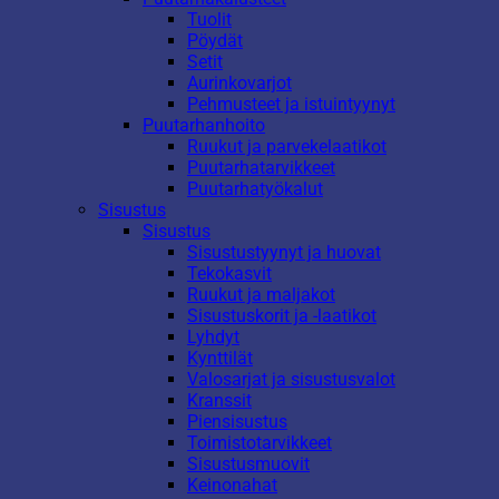
Tuolit
Pöydät
Setit
Aurinkovarjot
Pehmusteet ja istuintyynyt
Puutarhanhoito
Ruukut ja parvekelaatikot
Puutarhatarvikkeet
Puutarhatyökalut
Sisustus
Sisustus
Sisustustyynyt ja huovat
Tekokasvit
Ruukut ja maljakot
Sisustuskorit ja -laatikot
Lyhdyt
Kynttilät
Valosarjat ja sisustusvalot
Kranssit
Piensisustus
Toimistotarvikkeet
Sisustusmuovit
Keinonahat