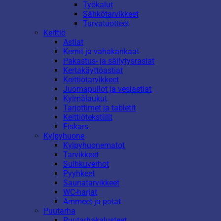
Työkalut
Sähkötarvikkeet
Turvatuotteet
Keittiö
Astiat
Kernit ja vahakankaat
Pakastus- ja säilytysrasiat
Kertakäyttöastiat
Keittiötarvikkeet
Juomapullot ja vesiastiat
Kylmälaukut
Tarjottimet ja tabletit
Keittiötekstiilit
Fiskars
Kylpyhuone
Kylpyhuonematot
Tarvikkeet
Suihkuverhot
Pyyhkeet
Saunatarvikkeet
WC-harjat
Ammeet ja potat
Puutarha
Puutarhakalusteet