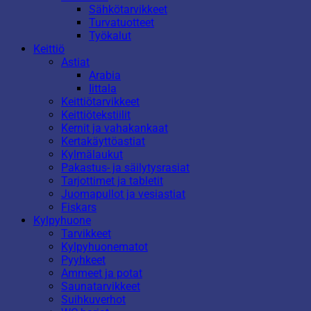
Sähkötarvikkeet
Turvatuotteet
Työkalut
Keittiö
Astiat
Arabia
Iittala
Keittiötarvikkeet
Keittiötekstiilit
Kernit ja vahakankaat
Kertakäyttöastiat
Kylmälaukut
Pakastus- ja säilytysrasiat
Tarjottimet ja tabletit
Juomapullot ja vesiastiat
Fiskars
Kylpyhuone
Tarvikkeet
Kylpyhuonematot
Pyyhkeet
Ammeet ja potat
Saunatarvikkeet
Suihkuverhot