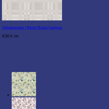
Vahakangas 140cm Ruutu harmaa
9,50
€
/m