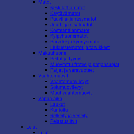
Matot
Keskilattiamatot
Käytävämatot
Puuvilla- ja räsymatot
Juutti- ja sisalmatot
Kosteantilanmatot
Kylpyhuonematot
Parveke ja kynnysmatot
Liukuestematot ja tarvikkeet
Makuuhuone
Peitot ja tyynyt
Muovitettu frotee ja patjansuojat
Patjat ja varavuoteet
Vaahtomuovit
Vaahtomuovilevyt
Solumuovilevyt
Muut vaahtomuovit
Vapaa-aika
Laukut
Kuntoilu
Retkeily ja veneily
Pelastusliivit
Lelut
Lelut