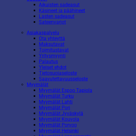
Aikuisten sadeasut
Käsineet ja päähineet
Lasten sadeasut
Sateenvarjot
Asiakaspalvelu
Ota yhteyttä
Maksutavat
Toimitustavat
Yritysmyynti
Palautus
Yleiset ehdot
Tietosuojaseloste
Saavutettavuusseloste
Myymälät
Myymälät Espoo Tapiola
Myymälät Turku
Myymälät Lahti
Myymälät Pori
Myymälät Jyväskylä
Myymälät Kouvola
Myymälät Porvoo
Myymälät Helsinki