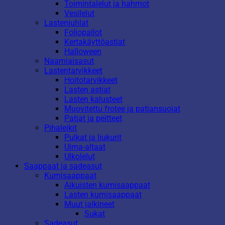
Toimintalelut ja hahmot
Vesilelut
Lastenjuhlat
Foliopallot
Kertakäyttöastiat
Halloween
Naamiaisasut
Lastentarvikkeet
Hoitotarvikkeet
Lasten astiat
Lasten kalusteet
Muovitettu frotee ja patjansuojat
Patjat ja peitteet
Pihaleikit
Pulkat ja liukurit
Uima-altaat
Ulkolelut
Saappaat ja sadeasut
Kumisaappaat
Aikuisten kumisaappaat
Lasten kumisaappaat
Muut jalkineet
Sukat
Sadeasut