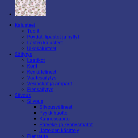
Kalusteet
Tuolit
Pöydät, lipastot ja hyllyt
Lasten kalusteet
Ulkokalusteet
Säilytys
Laatikot
Korit
Kenkätelineet
Vaatesäilytys
Vesiastiat ja ämpärit
Piensäilytys
Siivous
Siivous
Siivousvälineet
Pyykkihuolto
Kunnossapito
Parveke- ja kynnysmatot
Jätteiden käsittely
Pienrauta