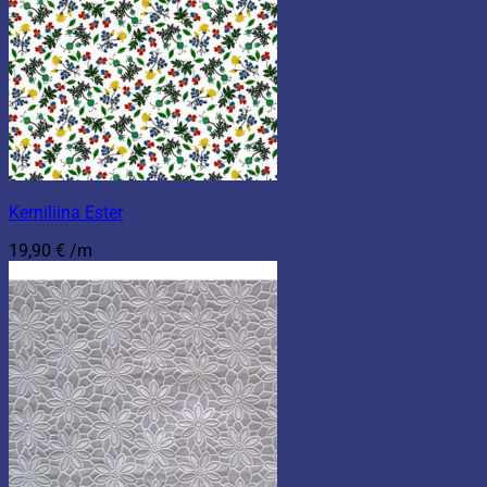
Kerniliina Ester
19,90
€
/m