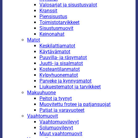
Valosarjat ja sisustusvalot
Kranssit
Piensisustus
Toimistotarvikkeet
Sisustusmuovit
Keinonahat
Matot
Keskilattiamatot
Käytävämatot
Puuvilla- ja räsymatot
Juutti- ja sisalmatot
Kosteantilanmatot
Kylpyhuonematot
Parveke ja kynnysmatot
Liukuestematot ja tarvikkeet
Makuuhuone
Peitot ja tyynyt
Muovitettu frotee ja patjansuojat
Patjat ja varavuoteet
Vaahtomuovit
Vaahtomuovilevyt
Solumuovilevyt
Muut vaahtomuovit