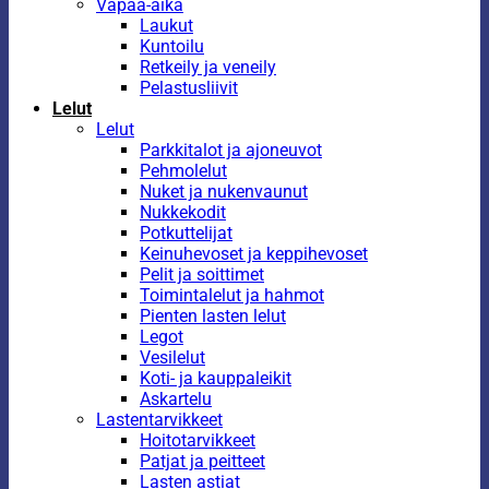
Vapaa-aika
Laukut
Kuntoilu
Retkeily ja veneily
Pelastusliivit
Lelut
Lelut
Parkkitalot ja ajoneuvot
Pehmolelut
Nuket ja nukenvaunut
Nukkekodit
Potkuttelijat
Keinuhevoset ja keppihevoset
Pelit ja soittimet
Toimintalelut ja hahmot
Pienten lasten lelut
Legot
Vesilelut
Koti- ja kauppaleikit
Askartelu
Lastentarvikkeet
Hoitotarvikkeet
Patjat ja peitteet
Lasten astiat