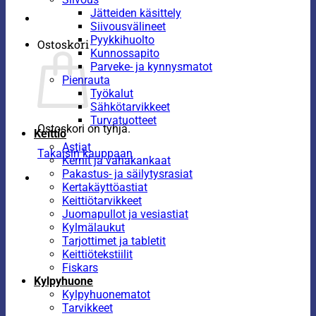
Jätteiden käsittely
Siivousvälineet
Pyykkihuolto
Ostoskori
Kunnossapito
Parveke- ja kynnysmatot
Pienrauta
Työkalut
Sähkötarvikkeet
Turvatuotteet
Ostoskori on tyhjä.
Keittiö
Astiat
Takaisin kauppaan
Kernit ja vahakankaat
Pakastus- ja säilytysrasiat
Kertakäyttöastiat
Keittiötarvikkeet
Juomapullot ja vesiastiat
Kylmälaukut
Tarjottimet ja tabletit
Keittiötekstiilit
Fiskars
Kylpyhuone
Kylpyhuonematot
Tarvikkeet