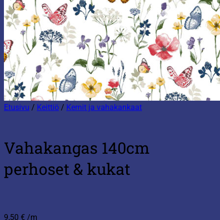
Etusivu
/
Keittiö
/
Kernit ja vahakankaat
Vahakangas 140cm
perhoset & kukat
9,50
€
/m