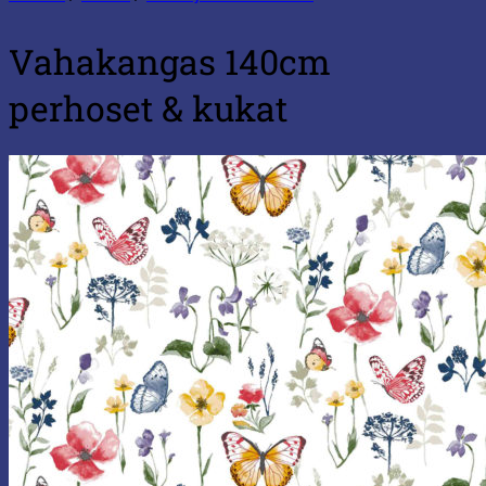
Vahakangas 140cm
perhoset & kukat