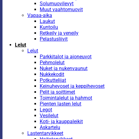
Solumuovilevyt
Muut vaahtomuovit
Vapaa-aika
Laukut
Kuntoilu
Retkeily ja veneily
Pelastusliivit
Lelut
Lelut
Parkkitalot ja ajoneuvot
Pehmolelut
Nuket ja nukenvaunut
Nukkekodit
Potkuttelijat
Keinuhevoset ja keppihevoset
Pelit ja soittimet
Toimintalelut ja hahmot
Pienten lasten lelut
Legot
Vesilelut
Koti- ja kauppaleikit
Askartelu
Lastentarvikkeet