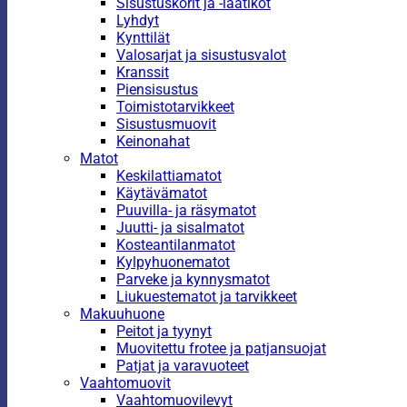
Sisustuskorit ja -laatikot
Lyhdyt
Kynttilät
Valosarjat ja sisustusvalot
Kranssit
Piensisustus
Toimistotarvikkeet
Sisustusmuovit
Keinonahat
Matot
Keskilattiamatot
Käytävämatot
Puuvilla- ja räsymatot
Juutti- ja sisalmatot
Kosteantilanmatot
Kylpyhuonematot
Parveke ja kynnysmatot
Liukuestematot ja tarvikkeet
Makuuhuone
Peitot ja tyynyt
Muovitettu frotee ja patjansuojat
Patjat ja varavuoteet
Vaahtomuovit
Vaahtomuovilevyt