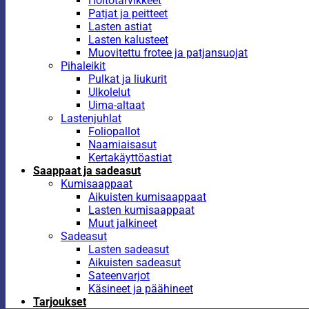
Hoitotarvikkeet
Patjat ja peitteet
Lasten astiat
Lasten kalusteet
Muovitettu frotee ja patjansuojat
Pihaleikit
Pulkat ja liukurit
Ulkolelut
Uima-altaat
Lastenjuhlat
Foliopallot
Naamiaisasut
Kertakäyttöastiat
Saappaat ja sadeasut
Kumisaappaat
Aikuisten kumisaappaat
Lasten kumisaappaat
Muut jalkineet
Sadeasut
Lasten sadeasut
Aikuisten sadeasut
Sateenvarjot
Käsineet ja päähineet
Tarjoukset