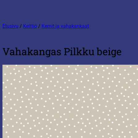
Etusivu
/
Keittiö
/
Kernit ja vahakankaat
Vahakangas Pilkku beige