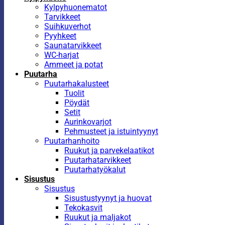
Kylpyhuonematot
Tarvikkeet
Suihkuverhot
Pyyhkeet
Saunatarvikkeet
WC-harjat
Ammeet ja potat
Puutarha
Puutarhakalusteet
Tuolit
Pöydät
Setit
Aurinkovarjot
Pehmusteet ja istuintyynyt
Puutarhanhoito
Ruukut ja parvekelaatikot
Puutarhatarvikkeet
Puutarhatyökalut
Sisustus
Sisustus
Sisustustyynyt ja huovat
Tekokasvit
Ruukut ja maljakot