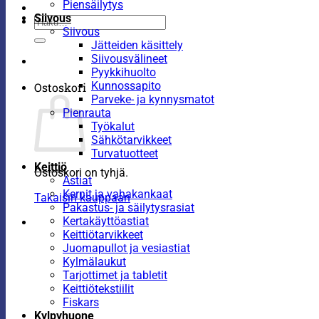
Piensäilytys
Siivous
Etsi:
Siivous
Jätteiden käsittely
Siivousvälineet
Pyykkihuolto
Kunnossapito
Ostoskori
Parveke- ja kynnysmatot
Pienrauta
Työkalut
Sähkötarvikkeet
Turvatuotteet
Keittiö
Ostoskori on tyhjä.
Astiat
Kernit ja vahakankaat
Takaisin kauppaan
Pakastus- ja säilytysrasiat
Kertakäyttöastiat
Keittiötarvikkeet
Juomapullot ja vesiastiat
Kylmälaukut
Tarjottimet ja tabletit
Keittiötekstiilit
Fiskars
Kylpyhuone