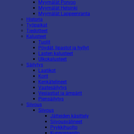
Myymälät Porvoo
Myymälät Helsinki
Myymälät Lappeenranta
Historia
Työpaikat
Tiedotteet
Kalusteet
Tuolit
Pöydät, lipastot ja hyllyt
Lasten kalusteet
Ulkokalusteet
Säilytys
Laatikot
Korit
Kenkätelineet
Vaatesäilytys
Vesiastiat ja ämpärit
Piensäilytys
Siivous
Siivous
Jätteiden käsittely
Siivousvälineet
Pyykkihuolto
Kunnossapito