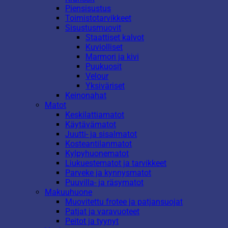
Piensisustus
Toimistotarvikkeet
Sisustusmuovit
Staattiset kalvot
Kuviolliset
Marmori ja kivi
Puukuosit
Velour
Yksiväriset
Keinonahat
Matot
Keskilattiamatot
Käytävämatot
Juutti- ja sisalmatot
Kosteantilanmatot
Kylpyhuonematot
Liukuestematot ja tarvikkeet
Parveke ja kynnysmatot
Puuvilla- ja räsymatot
Makuuhuone
Muovitettu frotee ja patjansuojat
Patjat ja varavuoteet
Peitot ja tyynyt