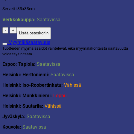
Servetti 33x33cm
Verkkokauppa:
Saatavissa
Servetti
Lisää ostoskoriin
33x33cm
niitty
Myymäläsaatavuus
sininen
Tuotteiden myymäläsaldot vaihtelevat, eikä myymäläkohtaista saatavuutta
määrä
voida täysin taata.
Espoo: Tapiola:
Saatavissa
Helsinki: Herttoniemi:
Saatavissa
Helsinki: Iso-Roobertinkatu:
Vähissä
Helsinki: Munkkiniemi:
Loppu
Helsinki: Suutarila:
Vähissä
Jyväskyla:
Saatavissa
Kouvola:
Saatavissa