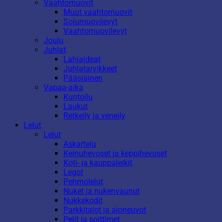
Vaahtomuovit
Muut vaahtomuovit
Solumuovilevyt
Vaahtomuovilevyt
Joulu
Juhlat
Lahjaideat
Juhlatarvikkeet
Pääsiäinen
Vapaa-aika
Kuntoilu
Laukut
Retkeily ja veneily
Lelut
Lelut
Askartelu
Keinuhevoset ja keppihevoset
Koti- ja kauppaleikit
Legot
Pehmolelut
Nuket ja nukenvaunut
Nukkekodit
Parkkitalot ja ajoneuvot
Pelit ja soittimet