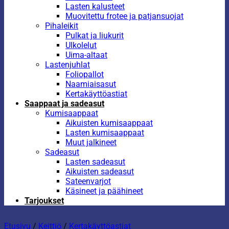
Lasten kalusteet
Muovitettu frotee ja patjansuojat
Pihaleikit
Pulkat ja liukurit
Ulkolelut
Uima-altaat
Lastenjuhlat
Foliopallot
Naamiaisasut
Kertakäyttöastiat
Saappaat ja sadeasut
Kumisaappaat
Aikuisten kumisaappaat
Lasten kumisaappaat
Muut jalkineet
Sadeasut
Lasten sadeasut
Aikuisten sadeasut
Sateenvarjot
Käsineet ja päähineet
Tarjoukset
Etusivu
/
Keittiö
/
Kertakäyttöastiat