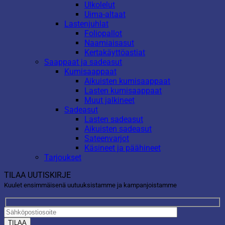
Ulkolelut
Uima-altaat
Lastenjuhlat
Foliopallot
Naamiaisasut
Kertakäyttöastiat
Saappaat ja sadeasut
Kumisaappaat
Aikuisten kumisaappaat
Lasten kumisaappaat
Muut jalkineet
Sadeasut
Lasten sadeasut
Aikuisten sadeasut
Sateenvarjot
Käsineet ja päähineet
Tarjoukset
TILAA UUTISKIRJE
Kuulet ensimmäisenä uutuuksistamme ja kampanjoistamme