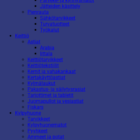
Parveke- ja kynnysmatot
Jätteiden käsittely
Pienrauta
Sähkötarvikkeet
Turvatuotteet
Työkalut
Keittiö
Astiat
Arabia
Iittala
Keittiötarvikkeet
Keittiötekstiilit
Kernit ja vahakankaat
Kertakäyttöastiat
Kylmälaukut
Pakastus- ja säilytysrasiat
Tarjottimet ja tabletit
Juomapullot ja vesiastiat
Fiskars
Kylpyhuone
Tarvikkeet
Kylpyhuonematot
Pyyhkeet
Ammeet ja potat