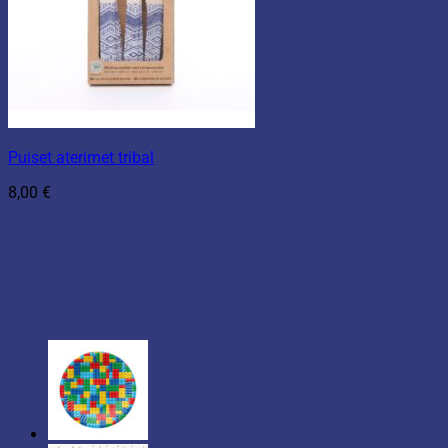
Puiset aterimet tribal
8,00
€