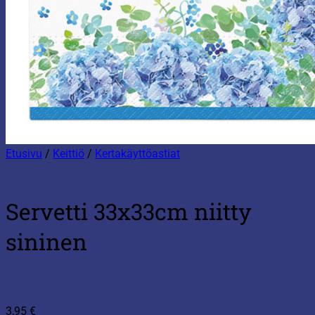
Etusivu
/
Keittiö
/
Kertakäyttöastiat
Servetti 33x33cm niitty
sininen
3,95
€