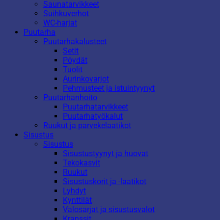
Saunatarvikkeet
Suihkuverhot
WC-harjat
Puutarha
Puutarhakalusteet
Setit
Pöydät
Tuolit
Aurinkovarjot
Pehmusteet ja istuintyynyt
Puutarhanhoito
Puutarhatarvikkeet
Puutarhatyökalut
Ruukut ja parvekelaatikot
Sisustus
Sisustus
Sisustustyynyt ja huovat
Tekokasvit
Ruukut
Sisustuskorit ja -laatikot
Lyhdyt
Kynttilät
Valosarjat ja sisustusvalot
Kranssit