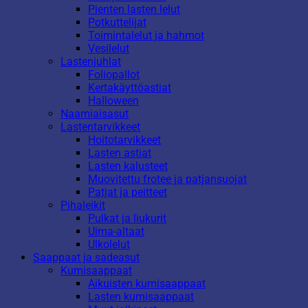
Pienten lasten lelut
Potkuttelijat
Toimintalelut ja hahmot
Vesilelut
Lastenjuhlat
Foliopallot
Kertakäyttöastiat
Halloween
Naamiaisasut
Lastentarvikkeet
Hoitotarvikkeet
Lasten astiat
Lasten kalusteet
Muovitettu frotee ja patjansuojat
Patjat ja peitteet
Pihaleikit
Pulkat ja liukurit
Uima-altaat
Ulkolelut
Saappaat ja sadeasut
Kumisaappaat
Aikuisten kumisaappaat
Lasten kumisaappaat