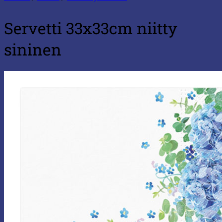
Servetti 33x33cm niitty
sininen