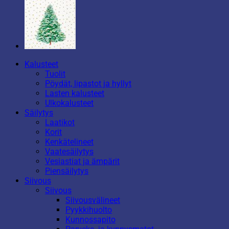
Kalusteet
Tuolit
Pöydät, lipastot ja hyllyt
Lasten kalusteet
Ulkokalusteet
Säilytys
Laatikot
Korit
Kenkätelineet
Vaatesäilytys
Vesiastiat ja ämpärit
Piensäilytys
Siivous
Siivous
Siivousvälineet
Pyykkihuolto
Kunnossapito