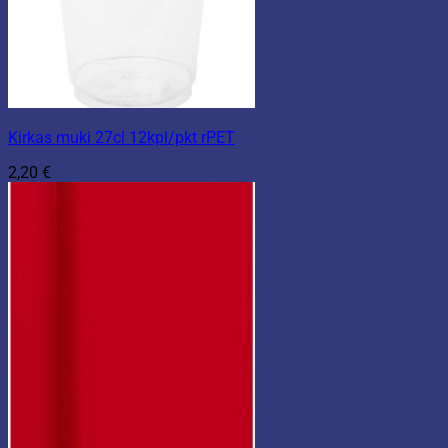
Kirkas muki 27cl 12kpl/pkt rPET
2,20
€