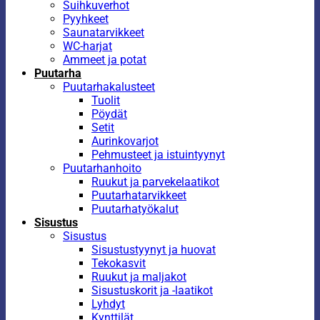
Suihkuverhot
Pyyhkeet
Saunatarvikkeet
WC-harjat
Ammeet ja potat
Puutarha
Puutarhakalusteet
Tuolit
Pöydät
Setit
Aurinkovarjot
Pehmusteet ja istuintyynyt
Puutarhanhoito
Ruukut ja parvekelaatikot
Puutarhatarvikkeet
Puutarhatyökalut
Sisustus
Sisustus
Sisustustyynyt ja huovat
Tekokasvit
Ruukut ja maljakot
Sisustuskorit ja -laatikot
Lyhdyt
Kynttilät