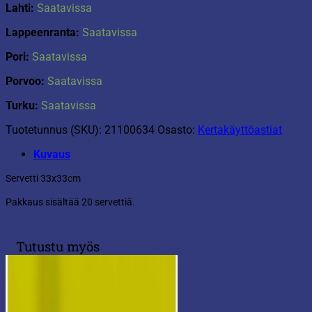
Lahti:
Saatavissa
Lappeenranta:
Saatavissa
Pori:
Saatavissa
Porvoo:
Saatavissa
Turku:
Saatavissa
Tuotetunnus (SKU):
21100634
Osasto:
Kertakäyttöastiat
Kuvaus
Servetti 33x33cm
Pakkaus sisältää 20 servettiä.
Tutustu myös