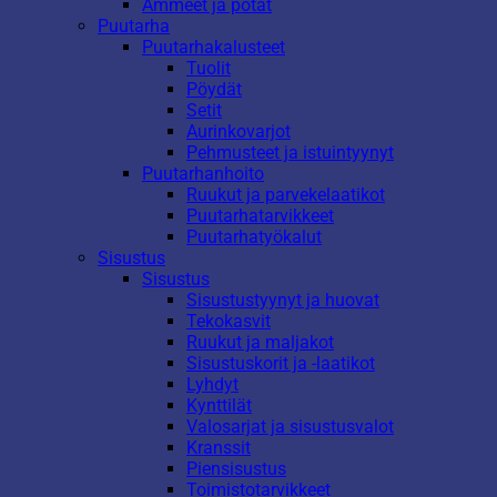
Ammeet ja potat
Puutarha
Puutarhakalusteet
Tuolit
Pöydät
Setit
Aurinkovarjot
Pehmusteet ja istuintyynyt
Puutarhanhoito
Ruukut ja parvekelaatikot
Puutarhatarvikkeet
Puutarhatyökalut
Sisustus
Sisustus
Sisustustyynyt ja huovat
Tekokasvit
Ruukut ja maljakot
Sisustuskorit ja -laatikot
Lyhdyt
Kynttilät
Valosarjat ja sisustusvalot
Kranssit
Piensisustus
Toimistotarvikkeet