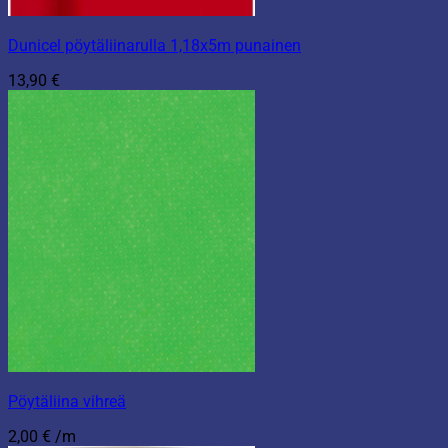
Dunicel pöytäliinarulla 1,18x5m punainen
13,90
€
Pöytäliina vihreä
2,00
€
/m