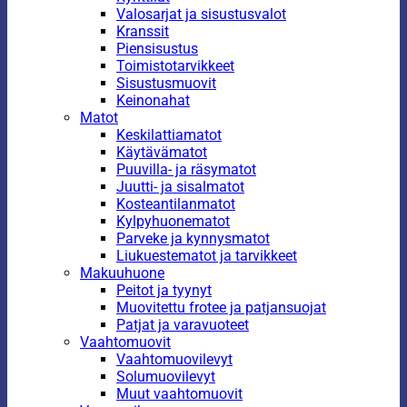
Valosarjat ja sisustusvalot
Kranssit
Piensisustus
Toimistotarvikkeet
Sisustusmuovit
Keinonahat
Matot
Keskilattiamatot
Käytävämatot
Puuvilla- ja räsymatot
Juutti- ja sisalmatot
Kosteantilanmatot
Kylpyhuonematot
Parveke ja kynnysmatot
Liukuestematot ja tarvikkeet
Makuuhuone
Peitot ja tyynyt
Muovitettu frotee ja patjansuojat
Patjat ja varavuoteet
Vaahtomuovit
Vaahtomuovilevyt
Solumuovilevyt
Muut vaahtomuovit