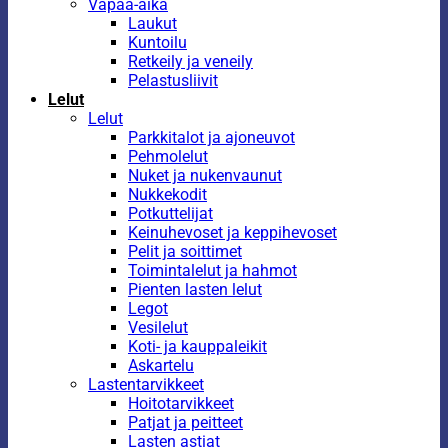
Vapaa-aika
Laukut
Kuntoilu
Retkeily ja veneily
Pelastusliivit
Lelut
Lelut
Parkkitalot ja ajoneuvot
Pehmolelut
Nuket ja nukenvaunut
Nukkekodit
Potkuttelijat
Keinuhevoset ja keppihevoset
Pelit ja soittimet
Toimintalelut ja hahmot
Pienten lasten lelut
Legot
Vesilelut
Koti- ja kauppaleikit
Askartelu
Lastentarvikkeet
Hoitotarvikkeet
Patjat ja peitteet
Lasten astiat