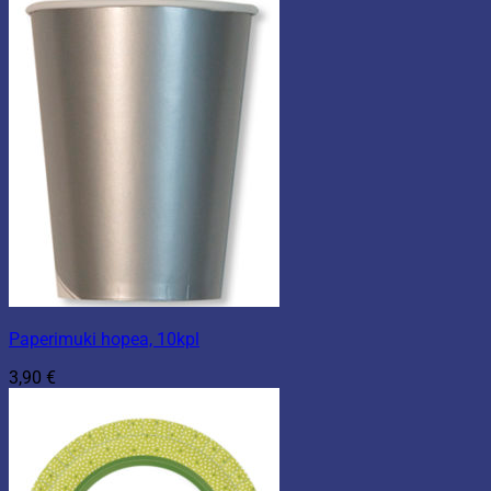
Paperimuki hopea, 10kpl
3,90
€