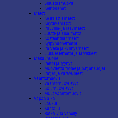
Sisustusmuovit
Keinonahat
Matot
Keskilattiamatot
Käytävämatot
Puuvilla- ja räsymatot
Juutti- ja sisalmatot
Kosteantilanmatot
Kylpyhuonematot
Parveke ja kynnysmatot
Liukuestematot ja tarvikkeet
Makuuhuone
Peitot ja tyynyt
Muovitettu frotee ja patjansuojat
Patjat ja varavuoteet
Vaahtomuovit
Vaahtomuovilevyt
Solumuovilevyt
Muut vaahtomuovit
Vapaa-aika
Laukut
Kuntoilu
Retkeily ja veneily