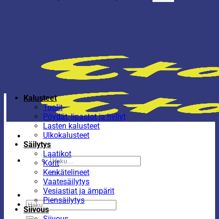
Kalusteet
Tuolit
Pöydät, lipastot ja hyllyt
Lasten kalusteet
Ulkokalusteet
Säilytys
Laatikot
Etsi:
Korit
Kenkätelineet
Vaatesäilytys
Vesiastiat ja ämpärit
Piensäilytys
Etsi:
Siivous
Siivous