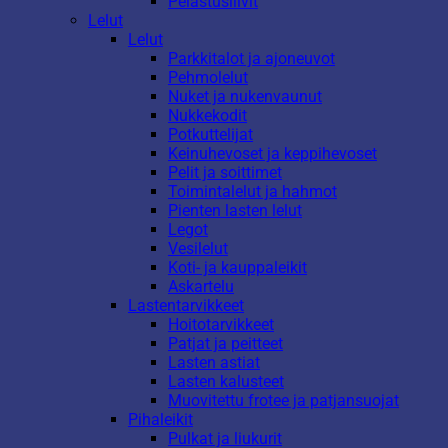
Pelastusliivit
Lelut
Lelut
Parkkitalot ja ajoneuvot
Pehmolelut
Nuket ja nukenvaunut
Nukkekodit
Potkuttelijat
Keinuhevoset ja keppihevoset
Pelit ja soittimet
Toimintalelut ja hahmot
Pienten lasten lelut
Legot
Vesilelut
Koti- ja kauppaleikit
Askartelu
Lastentarvikkeet
Hoitotarvikkeet
Patjat ja peitteet
Lasten astiat
Lasten kalusteet
Muovitettu frotee ja patjansuojat
Pihaleikit
Pulkat ja liukurit