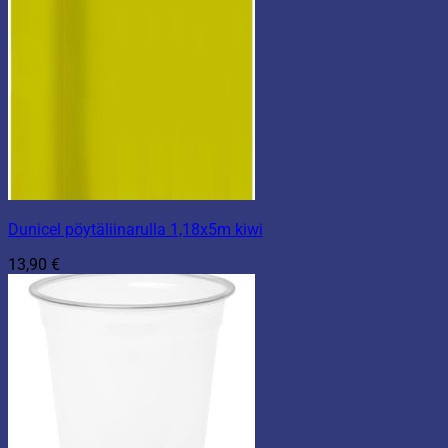
Dunicel pöytäliinarulla 1,18x5m kiwi
13,90
€