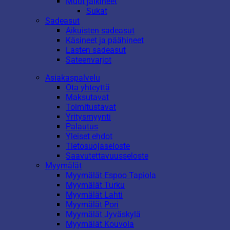
Muut jalkineet
Sukat
Sadeasut
Aikuisten sadeasut
Käsineet ja päähineet
Lasten sadeasut
Sateenvarjot
Asiakaspalvelu
Ota yhteyttä
Maksutavat
Toimitustavat
Yritysmyynti
Palautus
Yleiset ehdot
Tietosuojaseloste
Saavutettavuusseloste
Myymälät
Myymälät Espoo Tapiola
Myymälät Turku
Myymälät Lahti
Myymälät Pori
Myymälät Jyväskylä
Myymälät Kouvola