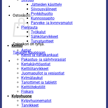
Jätteiden käsittely
Siivousvälineet
Pyykkihuolto
Ostoskori
Kunnossapito
Parveke- ja kynnysmatot
Pienrauta
Työkalut
Sähkötarvikkeet
Turvatuotteet
Ostoskori on tyhjä.
Keittiö
Astiat
Takaisin kauppaan
Kernit ja vahakankaat
Pakastus- ja säilytysrasiat
Kertakäyttöastiat
Keittiötarvikkeet
Juomapullot ja vesiastiat
Kylmälaukut
Tarjottimet ja tabletit
Keittiötekstiilit
Fiskars
Kylpyhuone
Kylpyhuonematot
Tarvikkeet