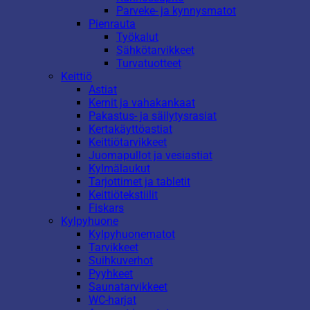
Parveke- ja kynnysmatot
Pienrauta
Työkalut
Sähkötarvikkeet
Turvatuotteet
Keittiö
Astiat
Kernit ja vahakankaat
Pakastus- ja säilytysrasiat
Kertakäyttöastiat
Keittiötarvikkeet
Juomapullot ja vesiastiat
Kylmälaukut
Tarjottimet ja tabletit
Keittiötekstiilit
Fiskars
Kylpyhuone
Kylpyhuonematot
Tarvikkeet
Suihkuverhot
Pyyhkeet
Saunatarvikkeet
WC-harjat