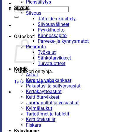
Piensäilytys
Siivous
Etsi:
Siivous
Jätteiden käsittely
Siivousvälineet
Pyykkihuolto
Kunnossapito
Ostoskori
Parveke- ja kynnysmatot
Pienrauta
Työkalut
Sähkötarvikkeet
Turvatuotteet
Keittiö
Ostoskori on tyhjä.
Astiat
Kernit ja vahakankaat
Takaisin kauppaan
Pakastus- ja säilytysrasiat
Kertakäyttöastiat
Keittiötarvikkeet
Juomapullot ja vesiastiat
Kylmälaukut
Tarjottimet ja tabletit
Keittiötekstiilit
Fiskars
Kylpyhuone