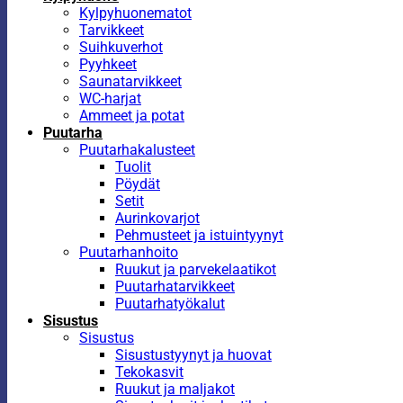
Kylpyhuonematot
Tarvikkeet
Suihkuverhot
Pyyhkeet
Saunatarvikkeet
WC-harjat
Ammeet ja potat
Puutarha
Puutarhakalusteet
Tuolit
Pöydät
Setit
Aurinkovarjot
Pehmusteet ja istuintyynyt
Puutarhanhoito
Ruukut ja parvekelaatikot
Puutarhatarvikkeet
Puutarhatyökalut
Sisustus
Sisustus
Sisustustyynyt ja huovat
Tekokasvit
Ruukut ja maljakot