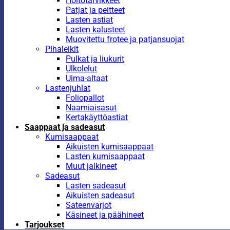
Hoitotarvikkeet
Patjat ja peitteet
Lasten astiat
Lasten kalusteet
Muovitettu frotee ja patjansuojat
Pihaleikit
Pulkat ja liukurit
Ulkolelut
Uima-altaat
Lastenjuhlat
Foliopallot
Naamiaisasut
Kertakäyttöastiat
Saappaat ja sadeasut
Kumisaappaat
Aikuisten kumisaappaat
Lasten kumisaappaat
Muut jalkineet
Sadeasut
Lasten sadeasut
Aikuisten sadeasut
Sateenvarjot
Käsineet ja päähineet
Tarjoukset