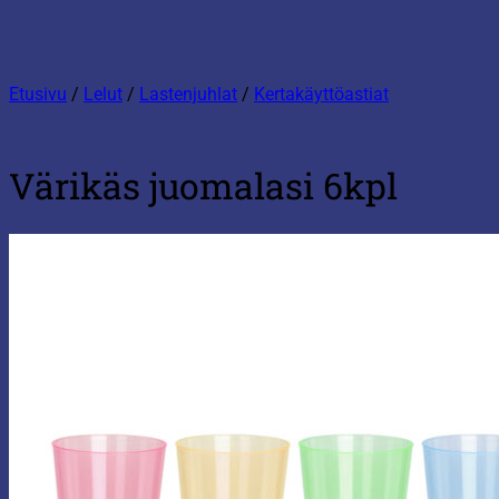
Etusivu
/
Lelut
/
Lastenjuhlat
/
Kertakäyttöastiat
Värikäs juomalasi 6kpl