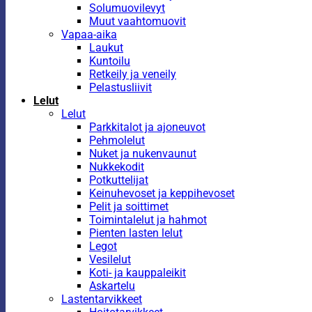
Solumuovilevyt
Muut vaahtomuovit
Vapaa-aika
Laukut
Kuntoilu
Retkeily ja veneily
Pelastusliivit
Lelut
Lelut
Parkkitalot ja ajoneuvot
Pehmolelut
Nuket ja nukenvaunut
Nukkekodit
Potkuttelijat
Keinuhevoset ja keppihevoset
Pelit ja soittimet
Toimintalelut ja hahmot
Pienten lasten lelut
Legot
Vesilelut
Koti- ja kauppaleikit
Askartelu
Lastentarvikkeet