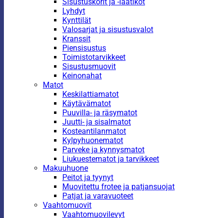
Sisustuskorit ja -laatikot
Lyhdyt
Kynttilät
Valosarjat ja sisustusvalot
Kranssit
Piensisustus
Toimistotarvikkeet
Sisustusmuovit
Keinonahat
Matot
Keskilattiamatot
Käytävämatot
Puuvilla- ja räsymatot
Juutti- ja sisalmatot
Kosteantilanmatot
Kylpyhuonematot
Parveke ja kynnysmatot
Liukuestematot ja tarvikkeet
Makuuhuone
Peitot ja tyynyt
Muovitettu frotee ja patjansuojat
Patjat ja varavuoteet
Vaahtomuovit
Vaahtomuovilevyt