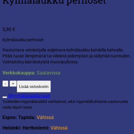
5,90
€
Kylmälaukku perhoset
Ihastuttava vetoketjulla suljettava kylmälaukku kahdella kahvalla.
Pitää ruoan lämpimänä tai viileänä pidempään ja säilyttää tuoreuden.
Valmistettu kierrätetyistä muovipulloista.
Verkkokauppa:
Saatavissa
Kylmälaukku
Lisää ostoskoriin
perhoset
määrä
Myymäläsaatavuus
Tuotteiden myymäläsaldot vaihtelevat, eikä myymäläkohtaista saatavuutta
voida täysin taata.
Espoo: Tapiola:
Vähissä
Helsinki: Herttoniemi:
Vähissä