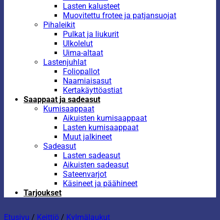
Lasten kalusteet
Muovitettu frotee ja patjansuojat
Pihaleikit
Pulkat ja liukurit
Ulkolelut
Uima-altaat
Lastenjuhlat
Foliopallot
Naamiaisasut
Kertakäyttöastiat
Saappaat ja sadeasut
Kumisaappaat
Aikuisten kumisaappaat
Lasten kumisaappaat
Muut jalkineet
Sadeasut
Lasten sadeasut
Aikuisten sadeasut
Sateenvarjot
Käsineet ja päähineet
Tarjoukset
Etusivu
/
Keittiö
/
Kylmälaukut