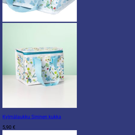
Kylmälaukku Sininen kukka
5,90
€