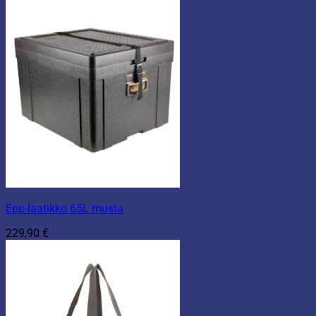
Epp-laatikko 65L musta
229,90
€