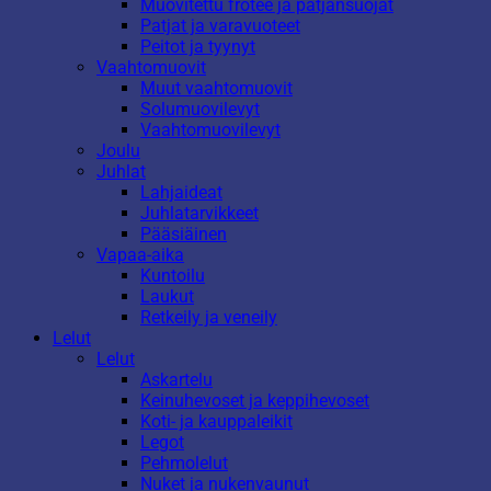
Muovitettu frotee ja patjansuojat
Patjat ja varavuoteet
Peitot ja tyynyt
Vaahtomuovit
Muut vaahtomuovit
Solumuovilevyt
Vaahtomuovilevyt
Joulu
Juhlat
Lahjaideat
Juhlatarvikkeet
Pääsiäinen
Vapaa-aika
Kuntoilu
Laukut
Retkeily ja veneily
Lelut
Lelut
Askartelu
Keinuhevoset ja keppihevoset
Koti- ja kauppaleikit
Legot
Pehmolelut
Nuket ja nukenvaunut