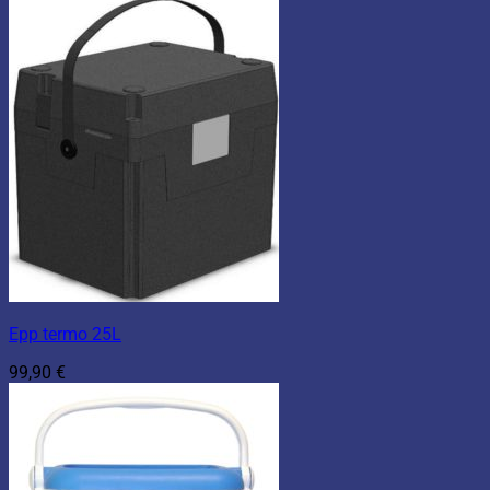
Epp termo 25L
99,90
€