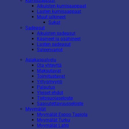
Kumisaappaat
Aikuisten kumisaappaat
Lasten kumisaappaat
Muut jalkineet
Sukat
Sadeasut
Aikuisten sadeasut
Käsineet ja päähineet
Lasten sadeasut
Sateenvarjot
Asiakaspalvelu
Ota yhteyttä
Maksutavat
Toimitustavat
Yritysmyynti
Palautus
Yleiset ehdot
Tietosuojaseloste
Saavutettavuusseloste
Myymälät
Myymälät Espoo Tapiola
Myymälät Turku
Myymälät Lahti