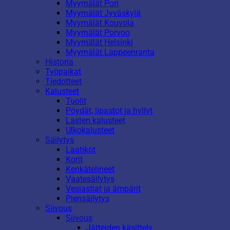
Myymälät Pori
Myymälät Jyväskylä
Myymälät Kouvola
Myymälät Porvoo
Myymälät Helsinki
Myymälät Lappeenranta
Historia
Työpaikat
Tiedotteet
Kalusteet
Tuolit
Pöydät, lipastot ja hyllyt
Lasten kalusteet
Ulkokalusteet
Säilytys
Laatikot
Korit
Kenkätelineet
Vaatesäilytys
Vesiastiat ja ämpärit
Piensäilytys
Siivous
Siivous
Jätteiden käsittely