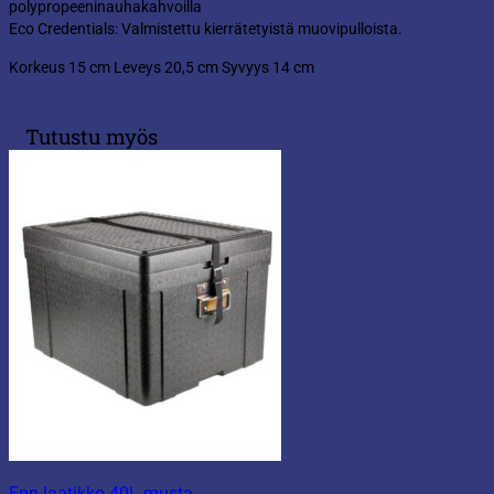
polypropeeninauhakahvoilla
Eco Credentials: Valmistettu kierrätetyistä muovipulloista.
Korkeus 15 cm Leveys 20,5 cm Syvyys 14 cm
Tutustu myös
Epp-laatikko 40L musta