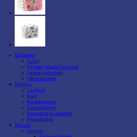
Kalusteet
Tuolit
Pöydät, lipastot ja hyllyt
Lasten kalusteet
Ulkokalusteet
Säilytys
Laatikot
Korit
Kenkätelineet
Vaatesäilytys
Vesiastiat ja ämpärit
Piensäilytys
Siivous
Siivous
Siivousvälineet