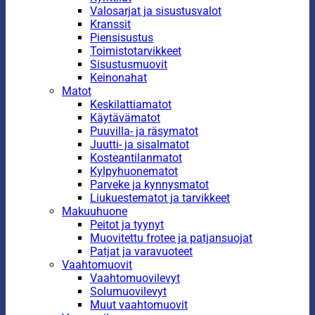
Valosarjat ja sisustusvalot
Kranssit
Piensisustus
Toimistotarvikkeet
Sisustusmuovit
Keinonahat
Matot
Keskilattiamatot
Käytävämatot
Puuvilla- ja räsymatot
Juutti- ja sisalmatot
Kosteantilanmatot
Kylpyhuonematot
Parveke ja kynnysmatot
Liukuestematot ja tarvikkeet
Makuuhuone
Peitot ja tyynyt
Muovitettu frotee ja patjansuojat
Patjat ja varavuoteet
Vaahtomuovit
Vaahtomuovilevyt
Solumuovilevyt
Muut vaahtomuovit