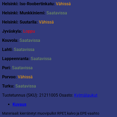
Helsinki: Iso-Roobertinkatu:
Vähissä
Helsinki: Munkkiniemi:
Saatavissa
Helsinki: Suutarila:
Vähissä
Jyväskyla:
Loppu
Kouvola:
Saatavissa
Lahti:
Saatavissa
Lappeenranta:
Saatavissa
Pori:
Saatavissa
Porvoo:
Vähissä
Turku:
Saatavissa
Tuotetunnus (SKU):
21211005
Osasto:
Kylmälaukut
Kuvaus
Materiaali: kierrätetyt muovipullot RPET, kalvo ja EPE-vaahto