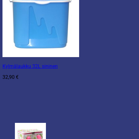
Kylmälaukku 32L sininen
32,90
€