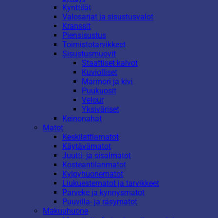
Kynttilät
Valosarjat ja sisustusvalot
Kranssit
Piensisustus
Toimistotarvikkeet
Sisustusmuovit
Staattiset kalvot
Kuviolliset
Marmori ja kivi
Puukuosit
Velour
Yksiväriset
Keinonahat
Matot
Keskilattiamatot
Käytävämatot
Juutti- ja sisalmatot
Kosteantilanmatot
Kylpyhuonematot
Liukuestematot ja tarvikkeet
Parveke ja kynnysmatot
Puuvilla- ja räsymatot
Makuuhuone