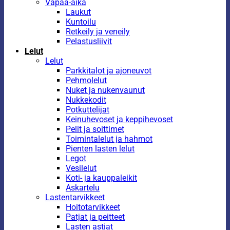
Vapaa-aika
Laukut
Kuntoilu
Retkeily ja veneily
Pelastusliivit
Lelut
Lelut
Parkkitalot ja ajoneuvot
Pehmolelut
Nuket ja nukenvaunut
Nukkekodit
Potkuttelijat
Keinuhevoset ja keppihevoset
Pelit ja soittimet
Toimintalelut ja hahmot
Pienten lasten lelut
Legot
Vesilelut
Koti- ja kauppaleikit
Askartelu
Lastentarvikkeet
Hoitotarvikkeet
Patjat ja peitteet
Lasten astiat