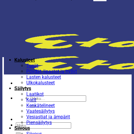
Kalusteet
Tuolit
Pöydät, lipastot ja hyllyt
Lasten kalusteet
Ulkokalusteet
Säilytys
Laatikot
Etsi:
Korit
Kenkätelineet
Vaatesäilytys
Vesiastiat ja ämpärit
Piensäilytys
Etsi:
Siivous
Siivous