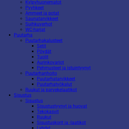
Kylpyhuonematot
Pyyhkeet
Ammeet ja potat
Saunatarvikkeet
Suihkuverhot
WC-harjat
Puutarha
Puutarhakalusteet
Setit
Pöydät
Tuolit
Aurinkovarjot
Pehmusteet ja istuintyynyt
Puutarhanhoito
Puutarhatarvikkeet
Puutarhatyökalut
Ruukut ja parvekelaatikot
Sisustus
Sisustus
Sisustustyynyt ja huovat
Tekokasvit
Ruukut
Sisustuskorit ja -laatikot
Lyhdyt