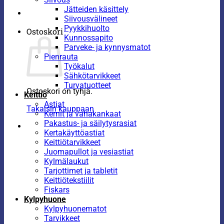
Jätteiden käsittely
Siivousvälineet
Pyykkihuolto
Ostoskori
Kunnossapito
Parveke- ja kynnysmatot
Pienrauta
Työkalut
Sähkötarvikkeet
Turvatuotteet
Ostoskori on tyhjä.
Keittiö
Astiat
Takaisin kauppaan
Kernit ja vahakankaat
Pakastus- ja säilytysrasiat
Kertakäyttöastiat
Keittiötarvikkeet
Juomapullot ja vesiastiat
Kylmälaukut
Tarjottimet ja tabletit
Keittiötekstiilit
Fiskars
Kylpyhuone
Kylpyhuonematot
Tarvikkeet