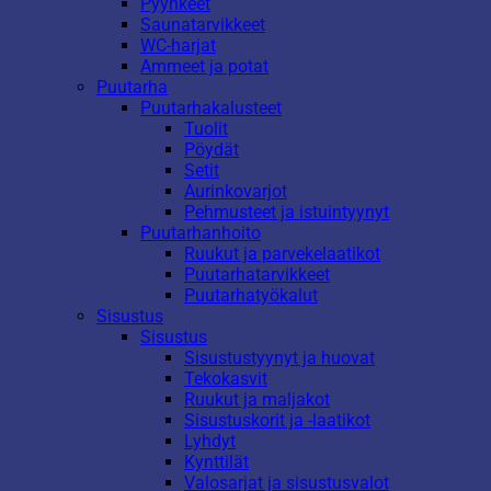
Pyyhkeet
Saunatarvikkeet
WC-harjat
Ammeet ja potat
Puutarha
Puutarhakalusteet
Tuolit
Pöydät
Setit
Aurinkovarjot
Pehmusteet ja istuintyynyt
Puutarhanhoito
Ruukut ja parvekelaatikot
Puutarhatarvikkeet
Puutarhatyökalut
Sisustus
Sisustus
Sisustustyynyt ja huovat
Tekokasvit
Ruukut ja maljakot
Sisustuskorit ja -laatikot
Lyhdyt
Kynttilät
Valosarjat ja sisustusvalot