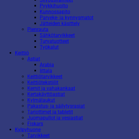
Pyykkihuolto
Kunnossapito
Parveke- ja kynnysmatot
Jätteiden käsittely
Pienrauta
Sähkötarvikkeet
Turvatuotteet
Työkalut
Keittiö
Astiat
Arabia
Iittala
Keittiötarvikkeet
Keittiötekstiilit
Kernit ja vahakankaat
Kertakäyttöastiat
Kylmälaukut
Pakastus- ja säilytysrasiat
Tarjottimet ja tabletit
Juomapullot ja vesiastiat
Fiskars
Kylpyhuone
Tarvikkeet