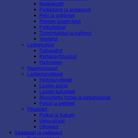
Nukkekodit
Parkkitalot ja ajoneuvot
Pelit ja soittimet
Pienten lasten lelut
Potkuttelijat
Toimintalelut ja hahmot
Vesilelut
Lastenjuhlat
Foliopallot
Kertakäyttöastiat
Halloween
Naamiaisasut
Lastentarvikkeet
Hoitotarvikkeet
Lasten astiat
Lasten kalusteet
Muovitettu frotee ja patjansuojat
Patjat ja peitteet
Pihaleikit
Pulkat ja liukurit
Uima-altaat
Ulkolelut
Saappaat ja sadeasut