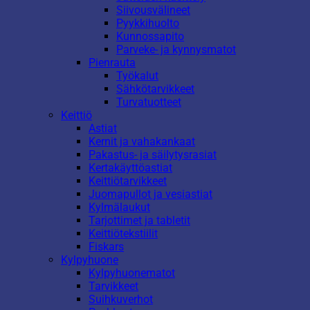
Siivousvälineet
Pyykkihuolto
Kunnossapito
Parveke- ja kynnysmatot
Pienrauta
Työkalut
Sähkötarvikkeet
Turvatuotteet
Keittiö
Astiat
Kernit ja vahakankaat
Pakastus- ja säilytysrasiat
Kertakäyttöastiat
Keittiötarvikkeet
Juomapullot ja vesiastiat
Kylmälaukut
Tarjottimet ja tabletit
Keittiötekstiilit
Fiskars
Kylpyhuone
Kylpyhuonematot
Tarvikkeet
Suihkuverhot