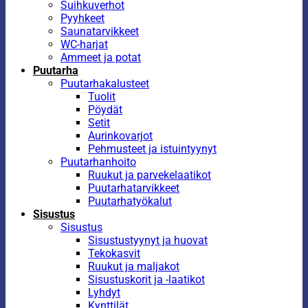
Suihkuverhot
Pyyhkeet
Saunatarvikkeet
WC-harjat
Ammeet ja potat
Puutarha
Puutarhakalusteet
Tuolit
Pöydät
Setit
Aurinkovarjot
Pehmusteet ja istuintyynyt
Puutarhanhoito
Ruukut ja parvekelaatikot
Puutarhatarvikkeet
Puutarhatyökalut
Sisustus
Sisustus
Sisustustyynyt ja huovat
Tekokasvit
Ruukut ja maljakot
Sisustuskorit ja -laatikot
Lyhdyt
Kynttilät