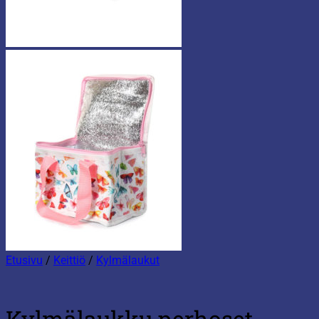
Etusivu
/
Keittiö
/
Kylmälaukut
Kylmälaukku perhoset