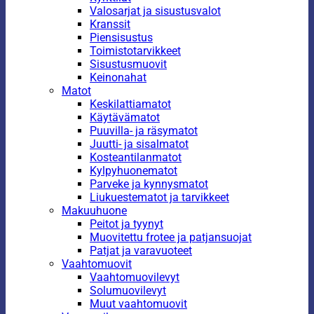
Valosarjat ja sisustusvalot
Kranssit
Piensisustus
Toimistotarvikkeet
Sisustusmuovit
Keinonahat
Matot
Keskilattiamatot
Käytävämatot
Puuvilla- ja räsymatot
Juutti- ja sisalmatot
Kosteantilanmatot
Kylpyhuonematot
Parveke ja kynnysmatot
Liukuestematot ja tarvikkeet
Makuuhuone
Peitot ja tyynyt
Muovitettu frotee ja patjansuojat
Patjat ja varavuoteet
Vaahtomuovit
Vaahtomuovilevyt
Solumuovilevyt
Muut vaahtomuovit