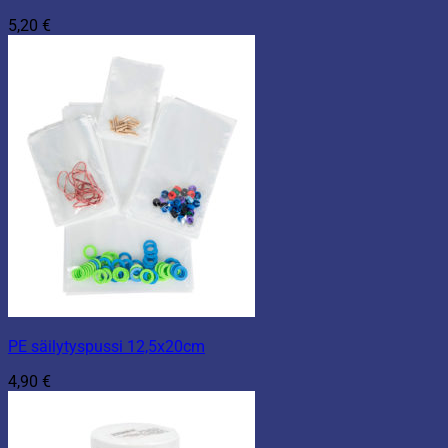
5,20
€
PE säilytyspussi 12,5x20cm
4,90
€