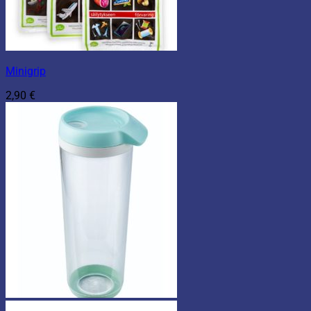
Minigrip
2,90
€