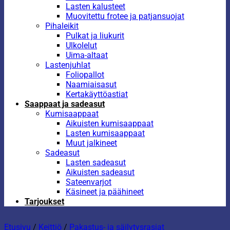
Lasten kalusteet
Muovitettu frotee ja patjansuojat
Pihaleikit
Pulkat ja liukurit
Ulkolelut
Uima-altaat
Lastenjuhlat
Foliopallot
Naamiaisasut
Kertakäyttöastiat
Saappaat ja sadeasut
Kumisaappaat
Aikuisten kumisaappaat
Lasten kumisaappaat
Muut jalkineet
Sadeasut
Lasten sadeasut
Aikuisten sadeasut
Sateenvarjot
Käsineet ja päähineet
Tarjoukset
Etusivu
/
Keittiö
/
Pakastus- ja säilytysrasiat