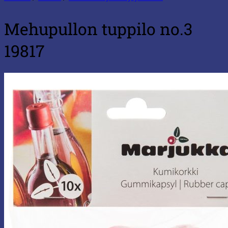
Mehupullon tuppilo no.3
19817