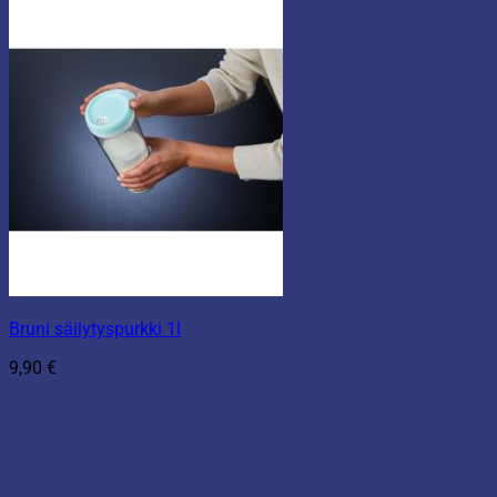
Bruni säilytyspurkki 1l
9,90
€