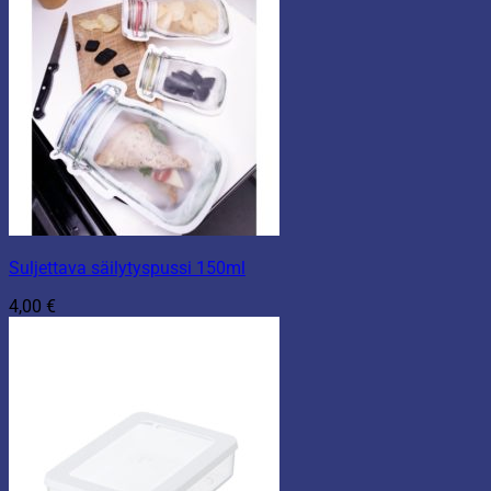
Suljettava säilytyspussi 150ml
4,00
€