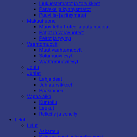
Liukuestematot ja tarvikkeet
Parveke ja kynnysmatot
Puuvilla- ja räsymatot
Makuuhuone
Muovitettu frotee ja patjansuojat
Patjat ja varavuoteet
Peitot ja tyynyt
Vaahtomuovit
Muut vaahtomuovit
Solumuovilevyt
Vaahtomuovilevyt
Joulu
Juhlat
Lahjaideat
Juhlatarvikkeet
Pääsiäinen
Vapaa-aika
Kuntoilu
Laukut
Retkeily ja veneily
Lelut
Lelut
Askartelu