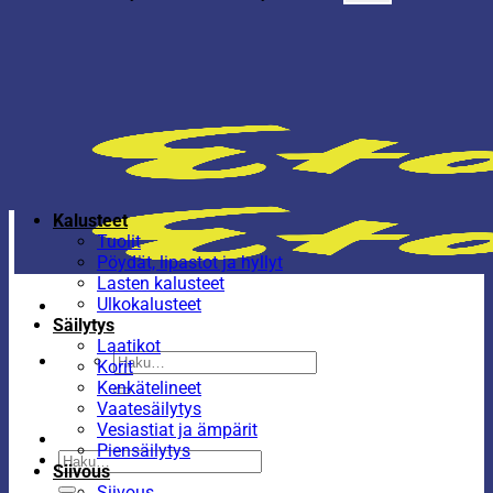
Kalusteet
Tuolit
Pöydät, lipastot ja hyllyt
Lasten kalusteet
Ulkokalusteet
Säilytys
Laatikot
Etsi:
Korit
Kenkätelineet
Vaatesäilytys
Vesiastiat ja ämpärit
Piensäilytys
Etsi:
Siivous
Siivous