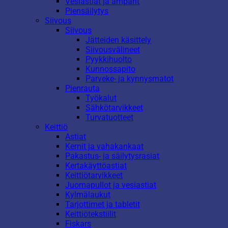
Vesiastiat ja ämpärit
Piensäilytys
Siivous
Siivous
Jätteiden käsittely
Siivousvälineet
Pyykkihuolto
Kunnossapito
Parveke- ja kynnysmatot
Pienrauta
Työkalut
Sähkötarvikkeet
Turvatuotteet
Keittiö
Astiat
Kernit ja vahakankaat
Pakastus- ja säilytysrasiat
Kertakäyttöastiat
Keittiötarvikkeet
Juomapullot ja vesiastiat
Kylmälaukut
Tarjottimet ja tabletit
Keittiötekstiilit
Fiskars