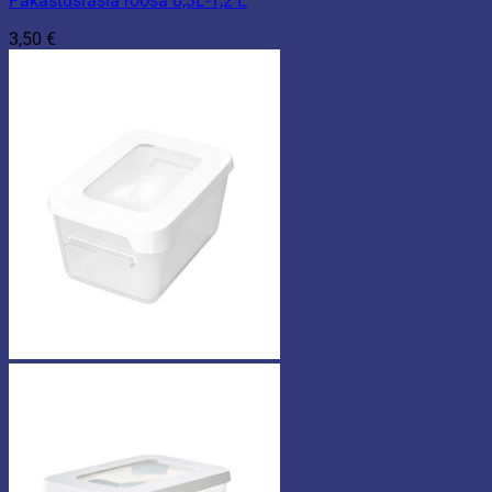
Pakastusrasia roosa 0,3L-1,2 L
3,50
€