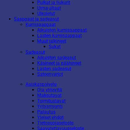
Pulkat ja liukurit
Uima-altaat
Ulkolelut
Saappaat ja sadeasut
Kumisaappaat
Aikuisten kumisaappaat
Lasten kumisaappaat
Muut jalkineet
Sukat
Sadeasut
Aikuisten sadeasut
Käsineet ja päähineet
Lasten sadeasut
Sateenvarjot
Asiakaspalvelu
Ota yhteyttä
Maksutavat
Toimitustavat
Yritysmyynti
Palautus
Yleiset ehdot
Tietosuojaseloste
Saavutettavuusseloste