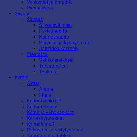
Vesiastiat ja ämpärit
Piensäilytys
Siivous
Siivous
Siivousvälineet
Pyykkihuolto
Kunnossapito
Parveke- ja kynnysmatot
Jätteiden käsittely
Pienrauta
Sähkötarvikkeet
Turvatuotteet
Työkalut
Keittiö
Astiat
Arabia
Iittala
Keittiötarvikkeet
Keittiötekstiilit
Kernit ja vahakankaat
Kertakäyttöastiat
Kylmälaukut
Pakastus- ja säilytysrasiat
Tarjottimet ja tabletit