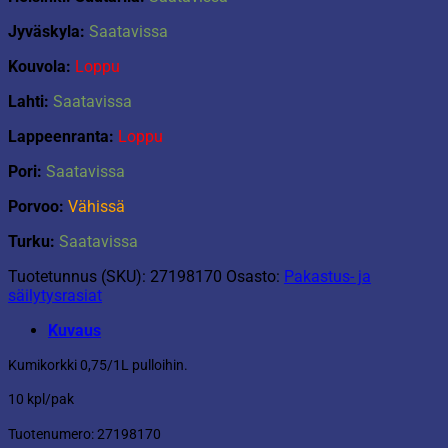
Jyväskyla:
Saatavissa
Kouvola:
Loppu
Lahti:
Saatavissa
Lappeenranta:
Loppu
Pori:
Saatavissa
Porvoo:
Vähissä
Turku:
Saatavissa
Tuotetunnus (SKU):
27198170
Osasto:
Pakastus- ja
säilytysrasiat
Kuvaus
Kumikorkki 0,75/1L pulloihin.
10 kpl/pak
Tuotenumero: 27198170