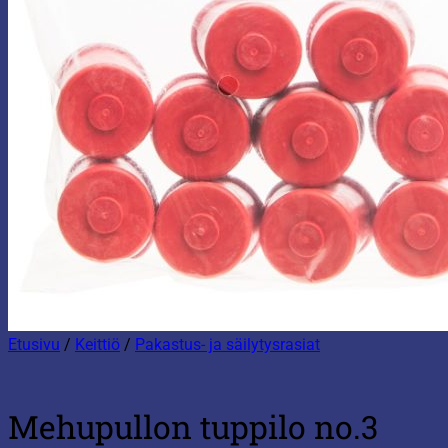
Etusivu
/
Keittiö
/
Pakastus- ja säilytysrasiat
Mehupullon tuppilo no.3