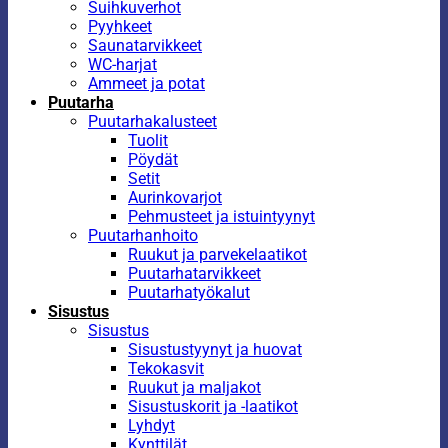
Suihkuverhot
Pyyhkeet
Saunatarvikkeet
WC-harjat
Ammeet ja potat
Puutarha
Puutarhakalusteet
Tuolit
Pöydät
Setit
Aurinkovarjot
Pehmusteet ja istuintyynyt
Puutarhanhoito
Ruukut ja parvekelaatikot
Puutarhatarvikkeet
Puutarhatyökalut
Sisustus
Sisustus
Sisustustyynyt ja huovat
Tekokasvit
Ruukut ja maljakot
Sisustuskorit ja -laatikot
Lyhdyt
Kynttilät