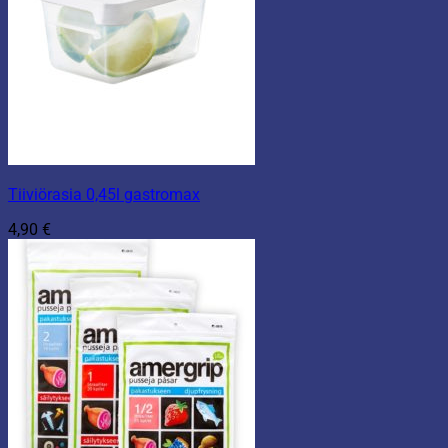
Tiiviörasia 0,45l gastromax
4,90
€