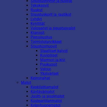
Sisustustyynyt ja huovat
Tekokasvit
Ruukut
Sisustuskorit ja -laatikot
Lyhdyt
Kynttilät
Valosarjat ja sisustusvalot
Kranssit
Piensisustus
Toimistotarvikkeet
Sisustusmuovit
Staattiset kalvot
Kuviolliset
Marmori ja kivi
Puukuosit
Velour
Yksiväriset
Keinonahat
Matot
Keskilattiamatot
Käytävämatot
Juutti- ja sisalmatot
Kosteantilanmatot
Kylpyhuonematot