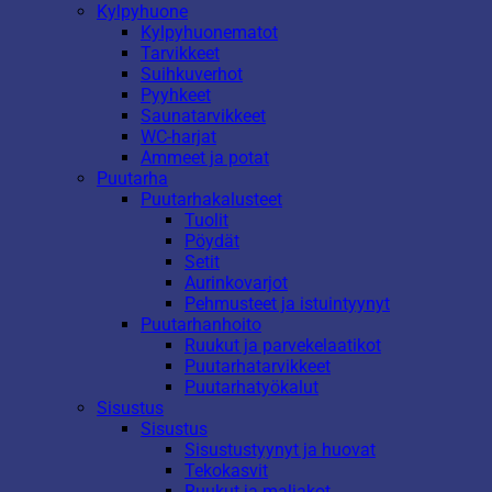
Kylpyhuone
Kylpyhuonematot
Tarvikkeet
Suihkuverhot
Pyyhkeet
Saunatarvikkeet
WC-harjat
Ammeet ja potat
Puutarha
Puutarhakalusteet
Tuolit
Pöydät
Setit
Aurinkovarjot
Pehmusteet ja istuintyynyt
Puutarhanhoito
Ruukut ja parvekelaatikot
Puutarhatarvikkeet
Puutarhatyökalut
Sisustus
Sisustus
Sisustustyynyt ja huovat
Tekokasvit
Ruukut ja maljakot