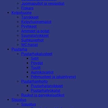
Juomapullot ja vesiastiat
Fiskars
Kylpyhuone
Tarvikkeet
Kylpyhuonematot
Pyyhkeet
Ammeet ja potat
Saunatarvikkeet
Suihkuverhot
WC-harjat
Puutarha
Puutarhakalusteet
Setit
Pöydät
Tuolit
Aurinkovarjot
Pehmusteet ja istuintyynyt
Puutarhanhoito
Puutarhatarvikkeet
Puutarhatyökalut
Ruukut ja parvekelaatikot
Sisustus
Sisustus