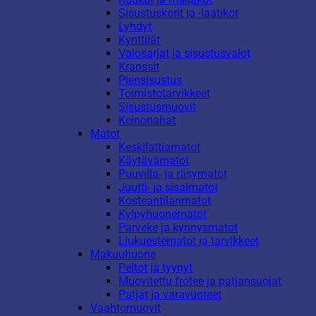
Sisustuskorit ja -laatikot
Lyhdyt
Kynttilät
Valosarjat ja sisustusvalot
Kranssit
Piensisustus
Toimistotarvikkeet
Sisustusmuovit
Keinonahat
Matot
Keskilattiamatot
Käytävämatot
Puuvilla- ja räsymatot
Juutti- ja sisalmatot
Kosteantilanmatot
Kylpyhuonematot
Parveke ja kynnysmatot
Liukuestematot ja tarvikkeet
Makuuhuone
Peitot ja tyynyt
Muovitettu frotee ja patjansuojat
Patjat ja varavuoteet
Vaahtomuovit