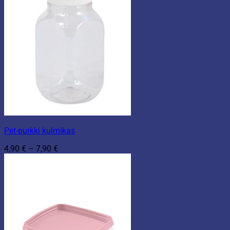
Pet-purkki kulmikas
Hintaluokka:
4,90
€
–
7,90
€
4,90 €
-
7,90 €