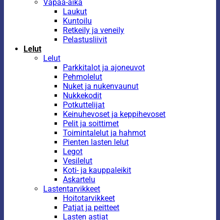
Vapaa-aika
Laukut
Kuntoilu
Retkeily ja veneily
Pelastusliivit
Lelut
Lelut
Parkkitalot ja ajoneuvot
Pehmolelut
Nuket ja nukenvaunut
Nukkekodit
Potkuttelijat
Keinuhevoset ja keppihevoset
Pelit ja soittimet
Toimintalelut ja hahmot
Pienten lasten lelut
Legot
Vesilelut
Koti- ja kauppaleikit
Askartelu
Lastentarvikkeet
Hoitotarvikkeet
Patjat ja peitteet
Lasten astiat