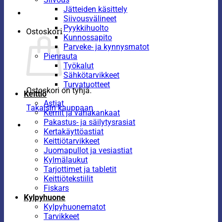
Jätteiden käsittely
Siivousvälineet
Pyykkihuolto
Ostoskori
Kunnossapito
Parveke- ja kynnysmatot
Pienrauta
Työkalut
Sähkötarvikkeet
Turvatuotteet
Ostoskori on tyhjä.
Keittiö
Astiat
Takaisin kauppaan
Kernit ja vahakankaat
Pakastus- ja säilytysrasiat
Kertakäyttöastiat
Keittiötarvikkeet
Juomapullot ja vesiastiat
Kylmälaukut
Tarjottimet ja tabletit
Keittiötekstiilit
Fiskars
Kylpyhuone
Kylpyhuonematot
Tarvikkeet