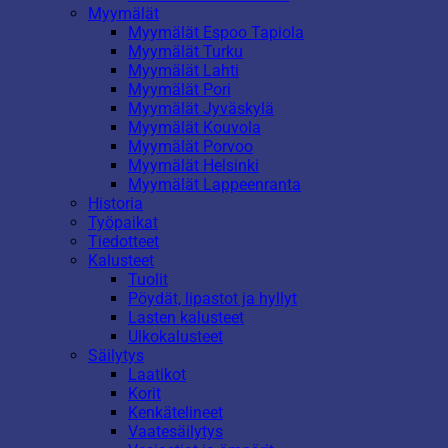
Myymälät
Myymälät Espoo Tapiola
Myymälät Turku
Myymälät Lahti
Myymälät Pori
Myymälät Jyväskylä
Myymälät Kouvola
Myymälät Porvoo
Myymälät Helsinki
Myymälät Lappeenranta
Historia
Työpaikat
Tiedotteet
Kalusteet
Tuolit
Pöydät, lipastot ja hyllyt
Lasten kalusteet
Ulkokalusteet
Säilytys
Laatikot
Korit
Kenkätelineet
Vaatesäilytys