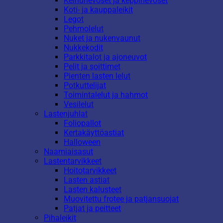
Keinuhevoset ja keppihevoset
Koti- ja kauppaleikit
Legot
Pehmolelut
Nuket ja nukenvaunut
Nukkekodit
Parkkitalot ja ajoneuvot
Pelit ja soittimet
Pienten lasten lelut
Potkuttelijat
Toimintalelut ja hahmot
Vesilelut
Lastenjuhlat
Foliopallot
Kertakäyttöastiat
Halloween
Naamiaisasut
Lastentarvikkeet
Hoitotarvikkeet
Lasten astiat
Lasten kalusteet
Muovitettu frotee ja patjansuojat
Patjat ja peitteet
Pihaleikit