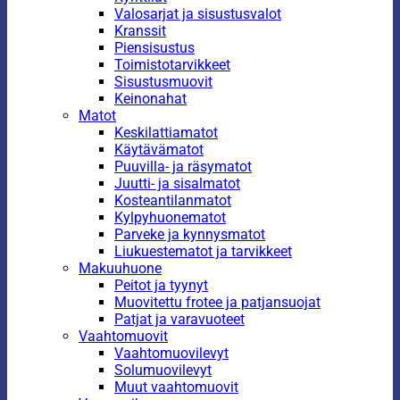
Valosarjat ja sisustusvalot
Kranssit
Piensisustus
Toimistotarvikkeet
Sisustusmuovit
Keinonahat
Matot
Keskilattiamatot
Käytävämatot
Puuvilla- ja räsymatot
Juutti- ja sisalmatot
Kosteantilanmatot
Kylpyhuonematot
Parveke ja kynnysmatot
Liukuestematot ja tarvikkeet
Makuuhuone
Peitot ja tyynyt
Muovitettu frotee ja patjansuojat
Patjat ja varavuoteet
Vaahtomuovit
Vaahtomuovilevyt
Solumuovilevyt
Muut vaahtomuovit