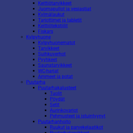
Keittiötarvikkeet
Juomapullot ja vesiastiat
Kylmälaukut
Tarjottimet ja tabletit
Keittiötekstiilit
Fiskars
Kylpyhuone
Kylpyhuonematot
Tarvikkeet
Suihkuverhot
Pyyhkeet
Saunatarvikkeet
WC-harjat
Ammeet ja potat
Puutarha
Puutarhakalusteet
Tuolit
Pöydät
Setit
Aurinkovarjot
Pehmusteet ja istuintyynyt
Puutarhanhoito
Ruukut ja parvekelaatikot
Puutarhatarvikkeet