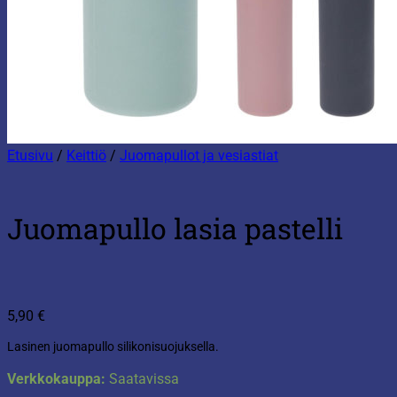
Etusivu
/
Keittiö
/
Juomapullot ja vesiastiat
Juomapullo lasia pastelli
5,90
€
Lasinen juomapullo silikonisuojuksella.
Verkkokauppa:
Saatavissa