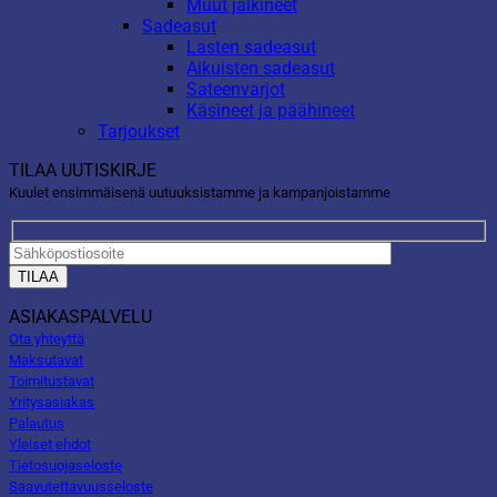
Muut jalkineet
Sadeasut
Lasten sadeasut
Aikuisten sadeasut
Sateenvarjot
Käsineet ja päähineet
Tarjoukset
TILAA UUTISKIRJE
Kuulet ensimmäisenä uutuuksistamme ja kampanjoistamme
ASIAKASPALVELU
Ota yhteyttä
Maksutavat
Toimitustavat
Yritysasiakas
Palautus
Yleiset ehdot
Tietosuojaseloste
Saavutettavuusseloste