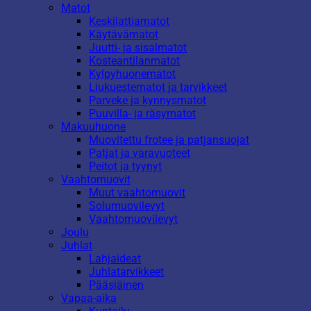
Matot
Keskilattiamatot
Käytävämatot
Juutti- ja sisalmatot
Kosteantilanmatot
Kylpyhuonematot
Liukuestematot ja tarvikkeet
Parveke ja kynnysmatot
Puuvilla- ja räsymatot
Makuuhuone
Muovitettu frotee ja patjansuojat
Patjat ja varavuoteet
Peitot ja tyynyt
Vaahtomuovit
Muut vaahtomuovit
Solumuovilevyt
Vaahtomuovilevyt
Joulu
Juhlat
Lahjaideat
Juhlatarvikkeet
Pääsiäinen
Vapaa-aika