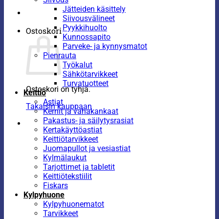
Jätteiden käsittely
Siivousvälineet
Pyykkihuolto
Ostoskori
Kunnossapito
Parveke- ja kynnysmatot
Pienrauta
Työkalut
Sähkötarvikkeet
Turvatuotteet
Ostoskori on tyhjä.
Keittiö
Astiat
Takaisin kauppaan
Kernit ja vahakankaat
Pakastus- ja säilytysrasiat
Kertakäyttöastiat
Keittiötarvikkeet
Juomapullot ja vesiastiat
Kylmälaukut
Tarjottimet ja tabletit
Keittiötekstiilit
Fiskars
Kylpyhuone
Kylpyhuonematot
Tarvikkeet