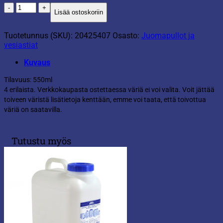
Juomapullo
Lisää ostoskoriin
lasia
pastelli
määrä
Tuotetunnus (SKU):
20425407
Osasto:
Juomapullot ja
vesiastiat
Kuvaus
Tilavuus: 550ml
4 erilaista. Verkkokaupasta ostettaessa väriä ei voi valita. Voit jättää
toiveen väristä lisätietoja kenttään, emme voi taata, että toivottua
väriä on saatavilla.
Tutustu myös