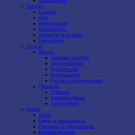
Ulkokalusteet
Säilytys
Laatikot
Korit
Kenkätelineet
Vaatesäilytys
Vesiastiat ja ämpärit
Piensäilytys
Siivous
Siivous
Jätteiden käsittely
Siivousvälineet
Pyykkihuolto
Kunnossapito
Parveke- ja kynnysmatot
Pienrauta
Työkalut
Sähkötarvikkeet
Turvatuotteet
Keittiö
Astiat
Kernit ja vahakankaat
Pakastus- ja säilytysrasiat
Kertakäyttöastiat