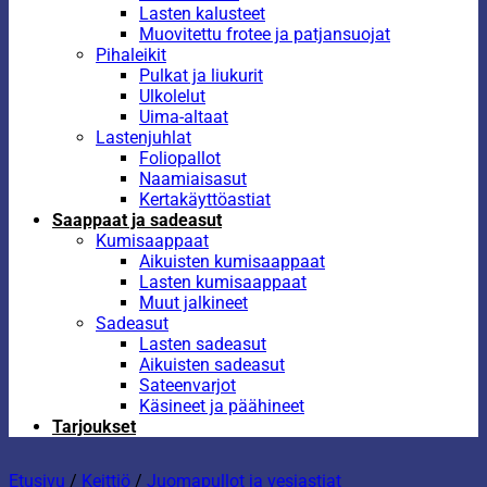
Lasten kalusteet
Muovitettu frotee ja patjansuojat
Pihaleikit
Pulkat ja liukurit
Ulkolelut
Uima-altaat
Lastenjuhlat
Foliopallot
Naamiaisasut
Kertakäyttöastiat
Saappaat ja sadeasut
Kumisaappaat
Aikuisten kumisaappaat
Lasten kumisaappaat
Muut jalkineet
Sadeasut
Lasten sadeasut
Aikuisten sadeasut
Sateenvarjot
Käsineet ja päähineet
Tarjoukset
Etusivu
/
Keittiö
/
Juomapullot ja vesiastiat