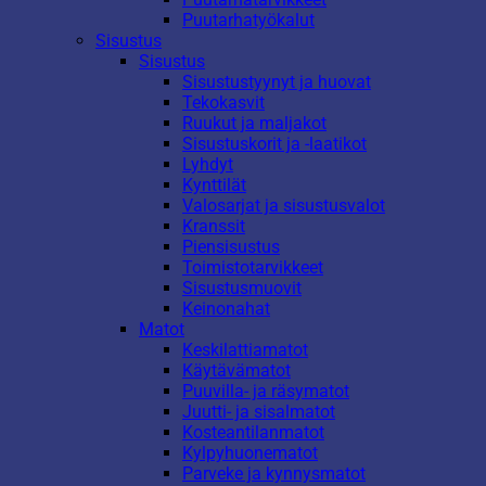
Puutarhatyökalut
Sisustus
Sisustus
Sisustustyynyt ja huovat
Tekokasvit
Ruukut ja maljakot
Sisustuskorit ja -laatikot
Lyhdyt
Kynttilät
Valosarjat ja sisustusvalot
Kranssit
Piensisustus
Toimistotarvikkeet
Sisustusmuovit
Keinonahat
Matot
Keskilattiamatot
Käytävämatot
Puuvilla- ja räsymatot
Juutti- ja sisalmatot
Kosteantilanmatot
Kylpyhuonematot
Parveke ja kynnysmatot