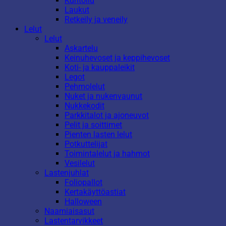
Kuntoilu
Laukut
Retkeily ja veneily
Lelut
Lelut
Askartelu
Keinuhevoset ja keppihevoset
Koti- ja kauppaleikit
Legot
Pehmolelut
Nuket ja nukenvaunut
Nukkekodit
Parkkitalot ja ajoneuvot
Pelit ja soittimet
Pienten lasten lelut
Potkuttelijat
Toimintalelut ja hahmot
Vesilelut
Lastenjuhlat
Foliopallot
Kertakäyttöastiat
Halloween
Naamiaisasut
Lastentarvikkeet