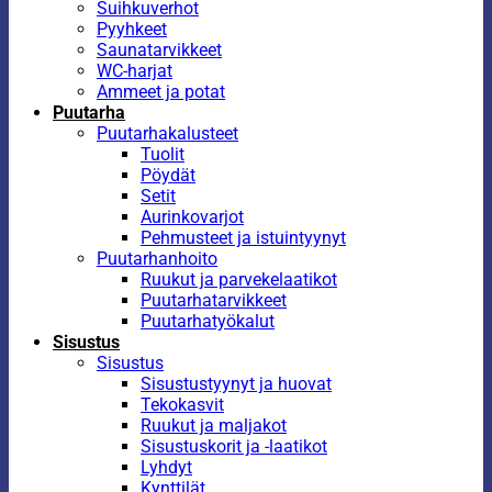
Suihkuverhot
Pyyhkeet
Saunatarvikkeet
WC-harjat
Ammeet ja potat
Puutarha
Puutarhakalusteet
Tuolit
Pöydät
Setit
Aurinkovarjot
Pehmusteet ja istuintyynyt
Puutarhanhoito
Ruukut ja parvekelaatikot
Puutarhatarvikkeet
Puutarhatyökalut
Sisustus
Sisustus
Sisustustyynyt ja huovat
Tekokasvit
Ruukut ja maljakot
Sisustuskorit ja -laatikot
Lyhdyt
Kynttilät