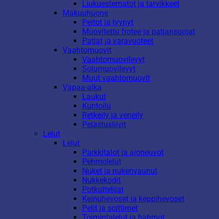
Liukuestematot ja tarvikkeet
Makuuhuone
Peitot ja tyynyt
Muovitettu frotee ja patjansuojat
Patjat ja varavuoteet
Vaahtomuovit
Vaahtomuovilevyt
Solumuovilevyt
Muut vaahtomuovit
Vapaa-aika
Laukut
Kuntoilu
Retkeily ja veneily
Pelastusliivit
Lelut
Lelut
Parkkitalot ja ajoneuvot
Pehmolelut
Nuket ja nukenvaunut
Nukkekodit
Potkuttelijat
Keinuhevoset ja keppihevoset
Pelit ja soittimet
Toimintalelut ja hahmot