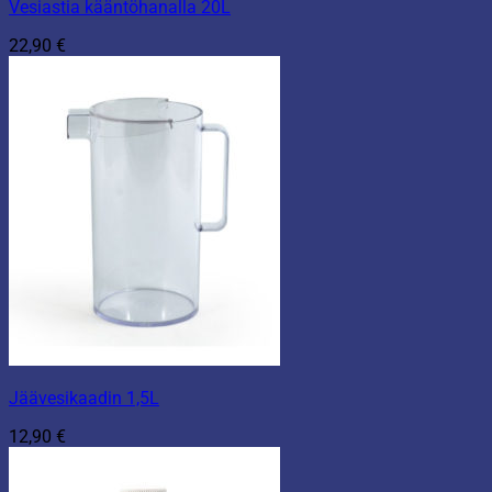
Vesiastia kääntöhanalla 20L
22,90
€
Jäävesikaadin 1,5L
12,90
€