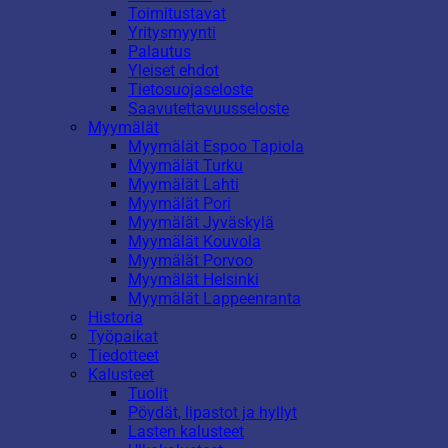
Toimitustavat
Yritysmyynti
Palautus
Yleiset ehdot
Tietosuojaseloste
Saavutettavuusseloste
Myymälät
Myymälät Espoo Tapiola
Myymälät Turku
Myymälät Lahti
Myymälät Pori
Myymälät Jyväskylä
Myymälät Kouvola
Myymälät Porvoo
Myymälät Helsinki
Myymälät Lappeenranta
Historia
Työpaikat
Tiedotteet
Kalusteet
Tuolit
Pöydät, lipastot ja hyllyt
Lasten kalusteet