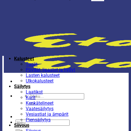
Kalusteet
Tuolit
Pöydät, lipastot ja hyllyt
Lasten kalusteet
Ulkokalusteet
Säilytys
Laatikot
Etsi:
Korit
Kenkätelineet
Vaatesäilytys
Vesiastiat ja ämpärit
Piensäilytys
Etsi:
Siivous
Siivous