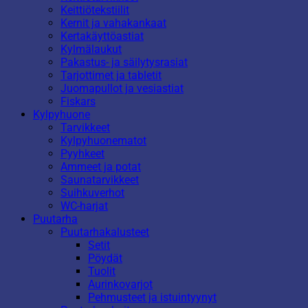
Keittiötekstiilit
Kernit ja vahakankaat
Kertakäyttöastiat
Kylmälaukut
Pakastus- ja säilytysrasiat
Tarjottimet ja tabletit
Juomapullot ja vesiastiat
Fiskars
Kylpyhuone
Tarvikkeet
Kylpyhuonematot
Pyyhkeet
Ammeet ja potat
Saunatarvikkeet
Suihkuverhot
WC-harjat
Puutarha
Puutarhakalusteet
Setit
Pöydät
Tuolit
Aurinkovarjot
Pehmusteet ja istuintyynyt