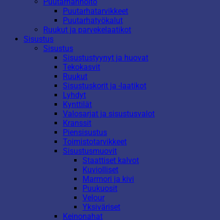
Puutarhanhoito
Puutarhatarvikkeet
Puutarhatyökalut
Ruukut ja parvekelaatikot
Sisustus
Sisustus
Sisustustyynyt ja huovat
Tekokasvit
Ruukut
Sisustuskorit ja -laatikot
Lyhdyt
Kynttilät
Valosarjat ja sisustusvalot
Kranssit
Piensisustus
Toimistotarvikkeet
Sisustusmuovit
Staattiset kalvot
Kuviolliset
Marmori ja kivi
Puukuosit
Velour
Yksiväriset
Keinonahat