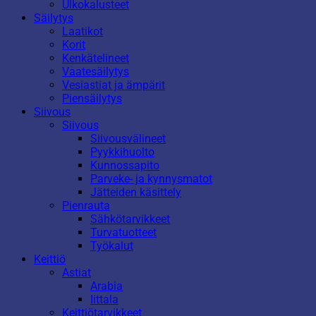
Ulkokalusteet
Säilytys
Laatikot
Korit
Kenkätelineet
Vaatesäilytys
Vesiastiat ja ämpärit
Piensäilytys
Siivous
Siivous
Siivousvälineet
Pyykkihuolto
Kunnossapito
Parveke- ja kynnysmatot
Jätteiden käsittely
Pienrauta
Sähkötarvikkeet
Turvatuotteet
Työkalut
Keittiö
Astiat
Arabia
Iittala
Keittiötarvikkeet