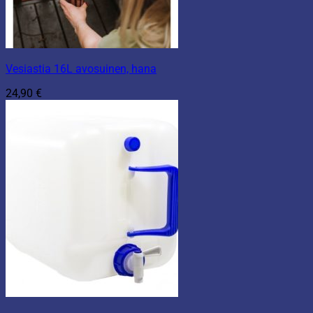
Vesiastia 16L avosuinen, hana
24,90
€