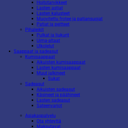
Hoitotarvikkeet
Lasten astiat
Lasten kalusteet
Muovitettu frotee ja patjansuojat
Patjat ja peitteet
Pihaleikit
Pulkat ja liukurit
Uima-altaat
Ulkolelut
Saappaat ja sadeasut
Kumisaappaat
Aikuisten kumisaappaat
Lasten kumisaappaat
Muut jalkineet
Sukat
Sadeasut
Aikuisten sadeasut
Käsineet ja päähineet
Lasten sadeasut
Sateenvarjot
Asiakaspalvelu
Ota yhteyttä
Maksutavat