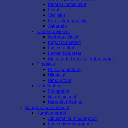
Pienten lasten lelut
Legot
Vesilelut
Koti- ja kauppaleikit
Askartelu
Lastentarvikkeet
Hoitotarvikkeet
Patjat ja peitteet
Lasten astiat
Lasten kalusteet
Muovitettu frotee ja patjansuojat
Pihaleikit
Pulkat ja liukurit
Ulkolelut
Uima-altaat
Lastenjuhlat
Foliopallot
Naamiaisasut
Kertakäyttöastiat
Saappaat ja sadeasut
Kumisaappaat
Aikuisten kumisaappaat
Lasten kumisaappaat