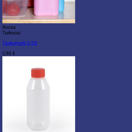
Roosa
Turkoosi
Taskumatti 0,33l
2,90
€