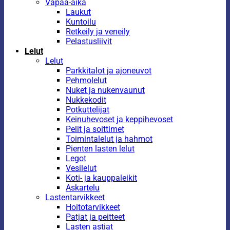
Vapaa-aika
Laukut
Kuntoilu
Retkeily ja veneily
Pelastusliivit
Lelut
Lelut
Parkkitalot ja ajoneuvot
Pehmolelut
Nuket ja nukenvaunut
Nukkekodit
Potkuttelijat
Keinuhevoset ja keppihevoset
Pelit ja soittimet
Toimintalelut ja hahmot
Pienten lasten lelut
Legot
Vesilelut
Koti- ja kauppaleikit
Askartelu
Lastentarvikkeet
Hoitotarvikkeet
Patjat ja peitteet
Lasten astiat