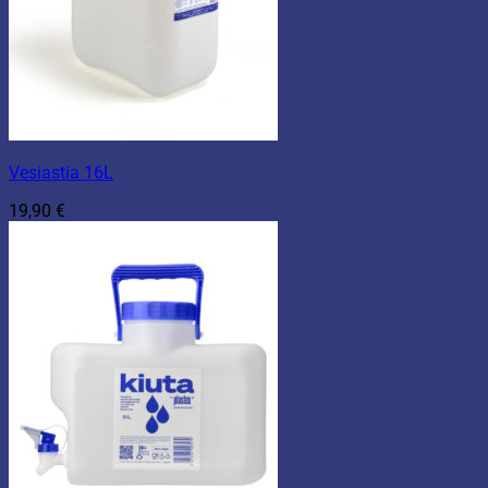
Vesiastia 16L
19,90
€