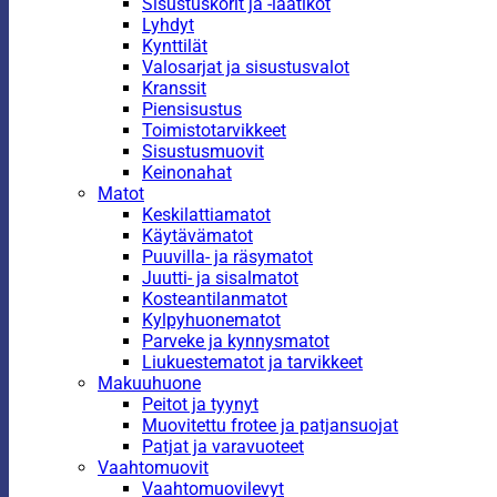
Sisustuskorit ja -laatikot
Lyhdyt
Kynttilät
Valosarjat ja sisustusvalot
Kranssit
Piensisustus
Toimistotarvikkeet
Sisustusmuovit
Keinonahat
Matot
Keskilattiamatot
Käytävämatot
Puuvilla- ja räsymatot
Juutti- ja sisalmatot
Kosteantilanmatot
Kylpyhuonematot
Parveke ja kynnysmatot
Liukuestematot ja tarvikkeet
Makuuhuone
Peitot ja tyynyt
Muovitettu frotee ja patjansuojat
Patjat ja varavuoteet
Vaahtomuovit
Vaahtomuovilevyt