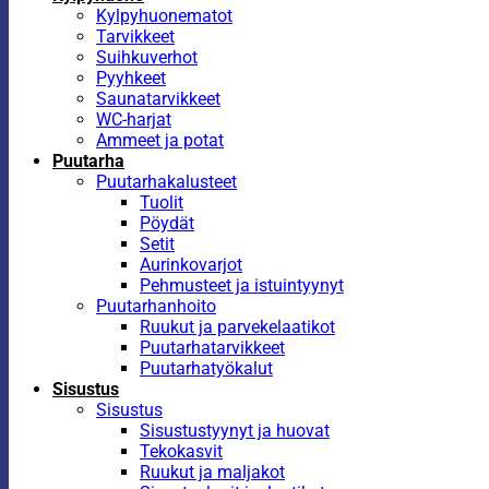
Kylpyhuonematot
Tarvikkeet
Suihkuverhot
Pyyhkeet
Saunatarvikkeet
WC-harjat
Ammeet ja potat
Puutarha
Puutarhakalusteet
Tuolit
Pöydät
Setit
Aurinkovarjot
Pehmusteet ja istuintyynyt
Puutarhanhoito
Ruukut ja parvekelaatikot
Puutarhatarvikkeet
Puutarhatyökalut
Sisustus
Sisustus
Sisustustyynyt ja huovat
Tekokasvit
Ruukut ja maljakot