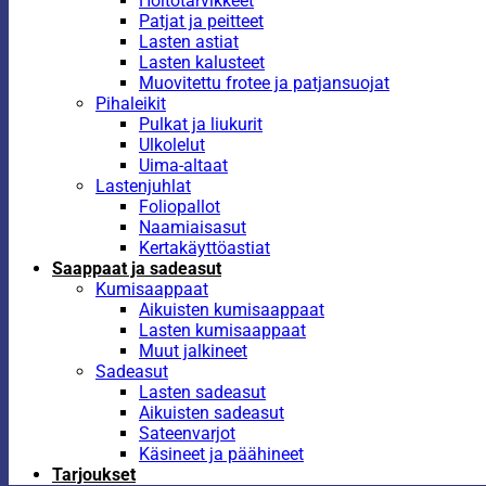
Hoitotarvikkeet
Patjat ja peitteet
Lasten astiat
Lasten kalusteet
Muovitettu frotee ja patjansuojat
Pihaleikit
Pulkat ja liukurit
Ulkolelut
Uima-altaat
Lastenjuhlat
Foliopallot
Naamiaisasut
Kertakäyttöastiat
Saappaat ja sadeasut
Kumisaappaat
Aikuisten kumisaappaat
Lasten kumisaappaat
Muut jalkineet
Sadeasut
Lasten sadeasut
Aikuisten sadeasut
Sateenvarjot
Käsineet ja päähineet
Tarjoukset