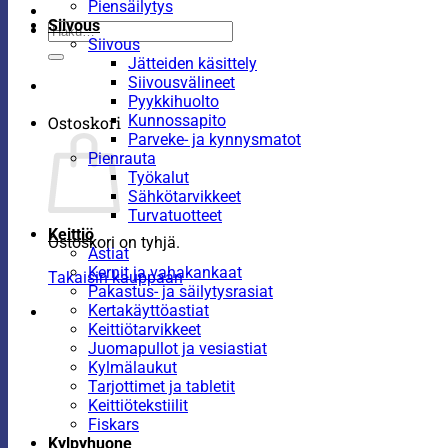
Piensäilytys
Siivous
Etsi:
Siivous
Jätteiden käsittely
Siivousvälineet
Pyykkihuolto
Kunnossapito
Ostoskori
Parveke- ja kynnysmatot
Pienrauta
Työkalut
Sähkötarvikkeet
Turvatuotteet
Keittiö
Ostoskori on tyhjä.
Astiat
Kernit ja vahakankaat
Takaisin kauppaan
Pakastus- ja säilytysrasiat
Kertakäyttöastiat
Keittiötarvikkeet
Juomapullot ja vesiastiat
Kylmälaukut
Tarjottimet ja tabletit
Keittiötekstiilit
Fiskars
Kylpyhuone