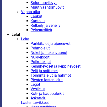
Solumuovilevyt
Muut vaahtomuovit
Vapaa-aika
Laukut
Kuntoilu
Retkeily ja veneily
Pelastusliivit
Lelut
Lelut
Parkkitalot ja ajoneuvot
Pehmolelut
Nuket ja nukenvaunut
Nukkekodit
Potkuttelijat
Keinuhevoset ja keppihevoset
Pelit ja soittimet
Toimintalelut ja hahmot
Pienten lasten lelut
Legot
Vesilelut
Koti- ja kauppaleikit
Askartelu
Lastentarvikkeet