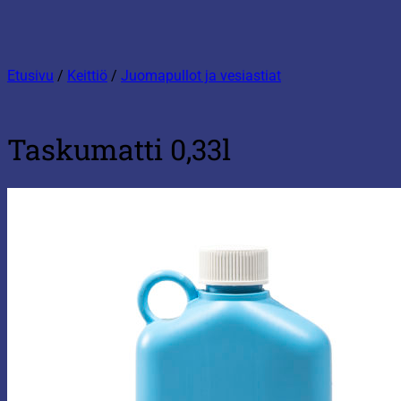
Etusivu
/
Keittiö
/
Juomapullot ja vesiastiat
Taskumatti 0,33l