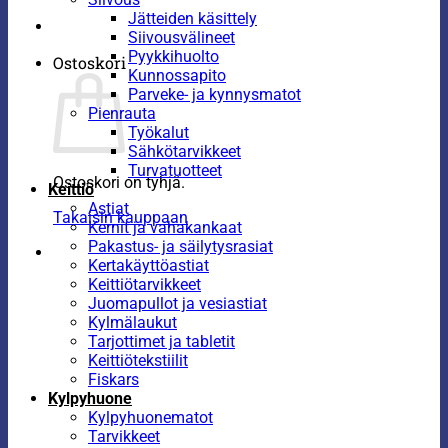
Jätteiden käsittely
Siivousvälineet
Pyykkihuolto
Ostoskori
Kunnossapito
Parveke- ja kynnysmatot
Pienrauta
Työkalut
Sähkötarvikkeet
Turvatuotteet
Ostoskori on tyhjä.
Keittiö
Astiat
Takaisin kauppaan
Kernit ja vahakankaat
Pakastus- ja säilytysrasiat
Kertakäyttöastiat
Keittiötarvikkeet
Juomapullot ja vesiastiat
Kylmälaukut
Tarjottimet ja tabletit
Keittiötekstiilit
Fiskars
Kylpyhuone
Kylpyhuonematot
Tarvikkeet