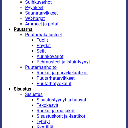
Suihkuverhot
Pyyhkeet
Saunatarvikkeet
WC-harjat
Ammeet ja potat
Puutarha
Puutarhakalusteet
Tuolit
Pöydät
Setit
Aurinkovarjot
Pehmusteet ja istuintyynyt
Puutarhanhoito
Ruukut ja parvekelaatikot
Puutarhatarvikkeet
Puutarhatyökalut
Sisustus
Sisustus
Sisustustyynyt ja huovat
Tekokasvit
Ruukut ja maljakot
Sisustuskorit ja -laatikot
Lyhdyt
Kynttilät