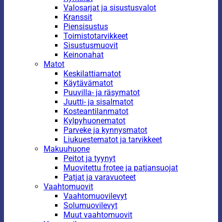
Valosarjat ja sisustusvalot
Kranssit
Piensisustus
Toimistotarvikkeet
Sisustusmuovit
Keinonahat
Matot
Keskilattiamatot
Käytävämatot
Puuvilla- ja räsymatot
Juutti- ja sisalmatot
Kosteantilanmatot
Kylpyhuonematot
Parveke ja kynnysmatot
Liukuestematot ja tarvikkeet
Makuuhuone
Peitot ja tyynyt
Muovitettu frotee ja patjansuojat
Patjat ja varavuoteet
Vaahtomuovit
Vaahtomuovilevyt
Solumuovilevyt
Muut vaahtomuovit