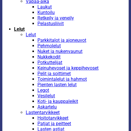
Vapaa-aika
Laukut
Kuntoilu
Retkeily ja veneily
Pelastusliivit
Lelut
Lelut
Parkkitalot ja ajoneuvot
Pehmolelut
Nuket ja nukenvaunut
Nukkekodit
Potkuttelijat
Keinuhevoset ja keppihevoset
Pelit ja soittimet
Toimintalelut ja hahmot
Pienten lasten lelut
Legot
Vesilelut
Koti- ja kauppaleikit
Askartelu
Lastentarvikkeet
Hoitotarvikkeet
Patjat ja peitteet
Lasten astiat