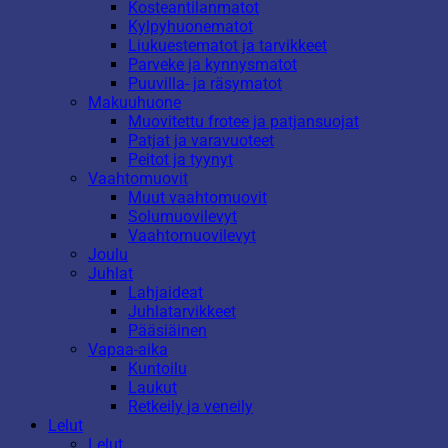
Kosteantilanmatot
Kylpyhuonematot
Liukuestematot ja tarvikkeet
Parveke ja kynnysmatot
Puuvilla- ja räsymatot
Makuuhuone
Muovitettu frotee ja patjansuojat
Patjat ja varavuoteet
Peitot ja tyynyt
Vaahtomuovit
Muut vaahtomuovit
Solumuovilevyt
Vaahtomuovilevyt
Joulu
Juhlat
Lahjaideat
Juhlatarvikkeet
Pääsiäinen
Vapaa-aika
Kuntoilu
Laukut
Retkeily ja veneily
Lelut
Lelut