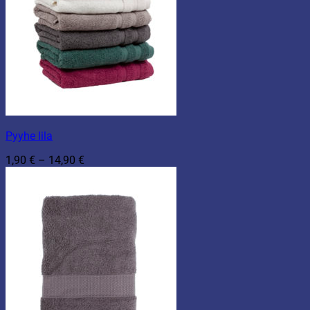
Pyyhe lila
Hintaluokka:
1,90
€
–
14,90
€
1,90 €
-
14,90 €