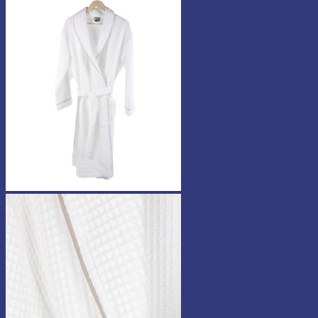
-
15,90 €