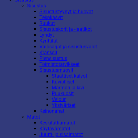
Sisustus
Sisustustyynyt ja huovat
Tekokasvit
Ruukut
Sisustuskorit ja -laatikot
Lyhdyt
Kynttilät
Valosarjat ja sisustusvalot
Kranssit
Piensisustus
Toimistotarvikkeet
Sisustusmuovit
Staattiset kalvot
Kuviolliset
Marmori ja kivi
Puukuosit
Velour
Yksiväriset
Keinonahat
Matot
Keskilattiamatot
Käytävämatot
Juutti- ja sisalmatot