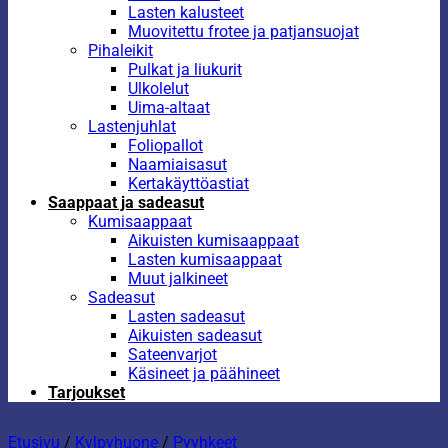
Lasten kalusteet
Muovitettu frotee ja patjansuojat
Pihaleikit
Pulkat ja liukurit
Ulkolelut
Uima-altaat
Lastenjuhlat
Foliopallot
Naamiaisasut
Kertakäyttöastiat
Saappaat ja sadeasut
Kumisaappaat
Aikuisten kumisaappaat
Lasten kumisaappaat
Muut jalkineet
Sadeasut
Lasten sadeasut
Aikuisten sadeasut
Sateenvarjot
Käsineet ja päähineet
Tarjoukset
Etusivu
/
Kylpyhuone
/
Pyyhkeet