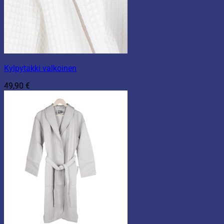
Kylpytakki valkoinen
49,90
€