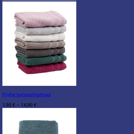
Pyyhe tummanharmaa
Hintaluokka:
1,90
€
–
14,90
€
1,90 €
-
14,90 €