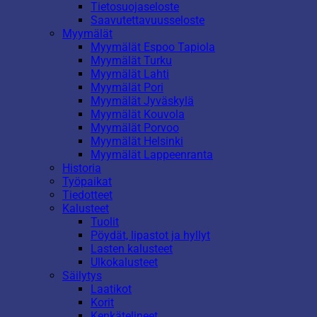
Tietosuojaseloste
Saavutettavuusseloste
Myymälät
Myymälät Espoo Tapiola
Myymälät Turku
Myymälät Lahti
Myymälät Pori
Myymälät Jyväskylä
Myymälät Kouvola
Myymälät Porvoo
Myymälät Helsinki
Myymälät Lappeenranta
Historia
Työpaikat
Tiedotteet
Kalusteet
Tuolit
Pöydät, lipastot ja hyllyt
Lasten kalusteet
Ulkokalusteet
Säilytys
Laatikot
Korit
Kenkätelineet