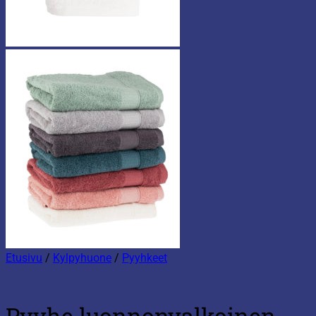
Etusivu
/
Kylpyhuone
/
Pyyhkeet
Pyyhe luonnonvalkoinen