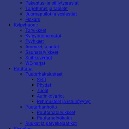
Pakastus- ja säilytysrasiat
Tarjottimet ja tabletit
Juomapullot ja vesiastiat
Fiskars
Kylpyhuone
Tarvikkeet
Kylpyhuonematot
Pyyhkeet
Ammeet ja potat
Saunatarvikkeet
Suihkuverhot
WC-harjat
Puutarha
Puutarhakalusteet
Setit
Pöydät
Tuolit
Aurinkovarjot
Pehmusteet ja istuintyynyt
Puutarhanhoito
Puutarhatarvikkeet
Puutarhatyökalut
Ruukut ja parvekelaatikot
Sisustus