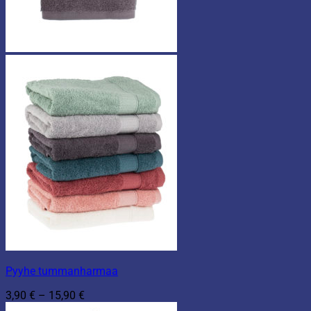
Pyyhe tummanharmaa
Hintaluokka:
3,90
€
–
15,90
€
3,90 €