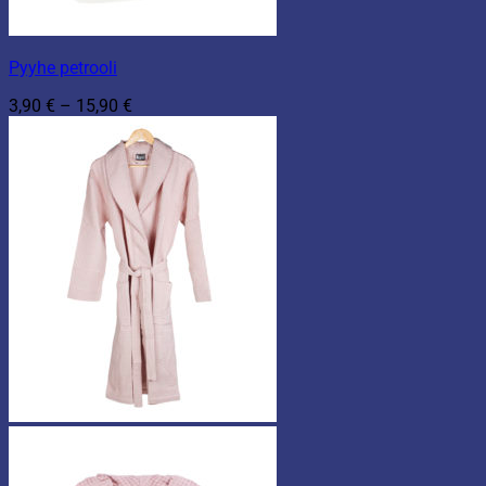
Pyyhe petrooli
Hintaluokka:
3,90
€
–
15,90
€
3,90 €
-
15,90 €