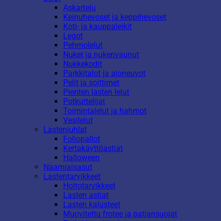
Askartelu
Keinuhevoset ja keppihevoset
Koti- ja kauppaleikit
Legot
Pehmolelut
Nuket ja nukenvaunut
Nukkekodit
Parkkitalot ja ajoneuvot
Pelit ja soittimet
Pienten lasten lelut
Potkuttelijat
Toimintalelut ja hahmot
Vesilelut
Lastenjuhlat
Foliopallot
Kertakäyttöastiat
Halloween
Naamiaisasut
Lastentarvikkeet
Hoitotarvikkeet
Lasten astiat
Lasten kalusteet
Muovitettu frotee ja patjansuojat