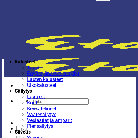
Kalusteet
Tuolit
Pöydät, lipastot ja hyllyt
Lasten kalusteet
Ulkokalusteet
Säilytys
Laatikot
Etsi:
Korit
Kenkätelineet
Vaatesäilytys
Vesiastiat ja ämpärit
Piensäilytys
Etsi:
Siivous
Siivous