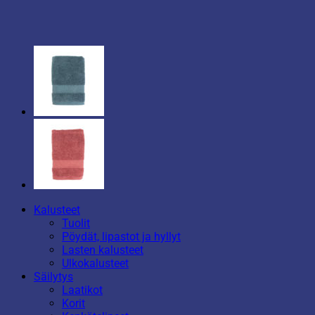
Kalusteet
Tuolit
Pöydät, lipastot ja hyllyt
Lasten kalusteet
Ulkokalusteet
Säilytys
Laatikot
Korit