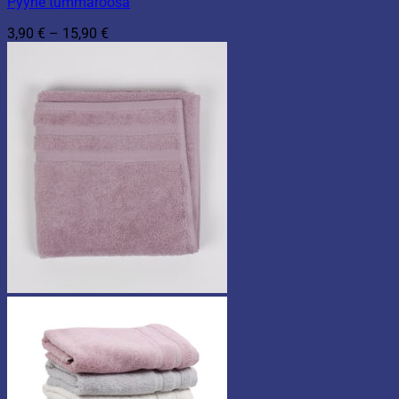
Pyyhe tummaroosa
Hintaluokka:
3,90
€
–
15,90
€
3,90 €
-
15,90 €