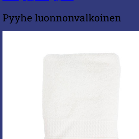
Pyyhe luonnonvalkoinen