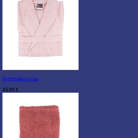
Kylpytakki roosa
45,90
€