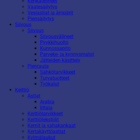
Kenkätelineet
Vaatesäilytys
Vesiastiat ja ämpärit
Piensäilytys
Siivous
Siivous
Siivousvälineet
Pyykkihuolto
Kunnossapito
Parveke- ja kynnysmatot
Jätteiden käsittely
Pienrauta
Sähkötarvikkeet
Turvatuotteet
Työkalut
Keittiö
Astiat
Arabia
Iittala
Keittiötarvikkeet
Keittiötekstiilit
Kernit ja vahakankaat
Kertakäyttöastiat
Kylmälaukut