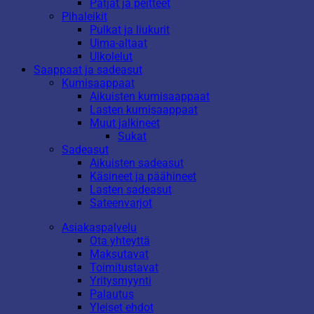
Patjat ja peitteet
Pihaleikit
Pulkat ja liukurit
Uima-altaat
Ulkolelut
Saappaat ja sadeasut
Kumisaappaat
Aikuisten kumisaappaat
Lasten kumisaappaat
Muut jalkineet
Sukat
Sadeasut
Aikuisten sadeasut
Käsineet ja päähineet
Lasten sadeasut
Sateenvarjot
Asiakaspalvelu
Ota yhteyttä
Maksutavat
Toimitustavat
Yritysmyynti
Palautus
Yleiset ehdot