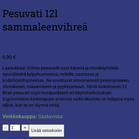
Pesuvati 12l
sammaleenvihreä
6,90
€
Laadukkaat Orthex-pesuvadit ovat käteviä ja monikäyttöisiä
apuvälineitä kylpyhuoneessa, mökillä, saunassa ja
kodinhoitohuoneessa. Ne soveltuvat erinomaisesti peseytymiseen,
siivoukseen, tiskaamiseen ja pyykinpesuun. Tämä isokokoinen 12
litran pesuvati sopii monipuolisesti eri käyttötarkoituksiin.
Ergonomisten kädensijojen ansiosta vadin liikuttelu on helppoa myös
silloin, kun se on täynnä vettä.
Verkkokauppa:
Saatavissa
Pesuvati
Lisää ostoskoriin
12l
sammaleenvihreä