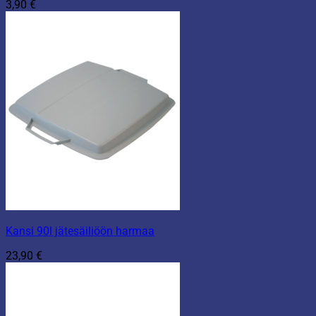
3,90
€
Kansi 90l jätesäiliöön harmaa
23,90
€