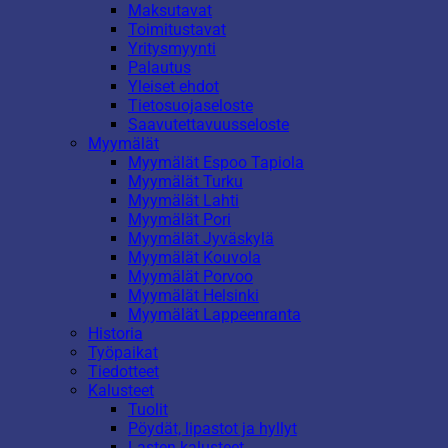
Maksutavat
Toimitustavat
Yritysmyynti
Palautus
Yleiset ehdot
Tietosuojaseloste
Saavutettavuusseloste
Myymälät
Myymälät Espoo Tapiola
Myymälät Turku
Myymälät Lahti
Myymälät Pori
Myymälät Jyväskylä
Myymälät Kouvola
Myymälät Porvoo
Myymälät Helsinki
Myymälät Lappeenranta
Historia
Työpaikat
Tiedotteet
Kalusteet
Tuolit
Pöydät, lipastot ja hyllyt
Lasten kalusteet