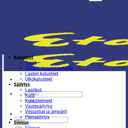
Kalusteet
Tuolit
Pöydät, lipastot ja hyllyt
Lasten kalusteet
Ulkokalusteet
Säilytys
Laatikot
Etsi:
Korit
Kenkätelineet
Vaatesäilytys
Vesiastiat ja ämpärit
Piensäilytys
Etsi:
Siivous
Siivous