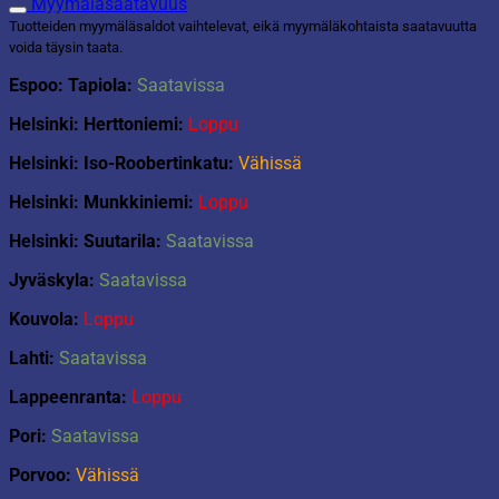
Myymäläsaatavuus
määrä
Tuotteiden myymäläsaldot vaihtelevat, eikä myymäläkohtaista saatavuutta
voida täysin taata.
Espoo: Tapiola:
Saatavissa
Helsinki: Herttoniemi:
Loppu
Helsinki: Iso-Roobertinkatu:
Vähissä
Helsinki: Munkkiniemi:
Loppu
Helsinki: Suutarila:
Saatavissa
Jyväskyla:
Saatavissa
Kouvola:
Loppu
Lahti:
Saatavissa
Lappeenranta:
Loppu
Pori:
Saatavissa
Porvoo:
Vähissä