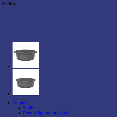
21,90
€
Kalusteet
Tuolit
Pöydät, lipastot ja hyllyt