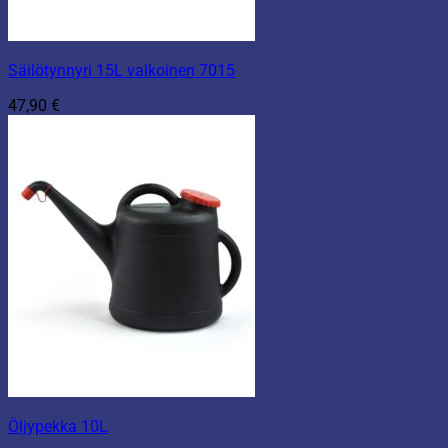
Säilötynnyri 15L valkoinen 7015
47,90
€
Öljypekka 10L