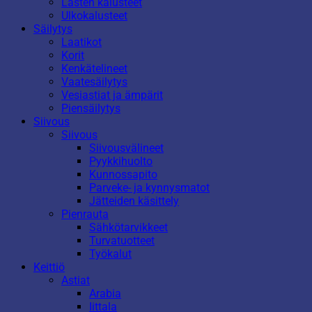
Lasten kalusteet
Ulkokalusteet
Säilytys
Laatikot
Korit
Kenkätelineet
Vaatesäilytys
Vesiastiat ja ämpärit
Piensäilytys
Siivous
Siivous
Siivousvälineet
Pyykkihuolto
Kunnossapito
Parveke- ja kynnysmatot
Jätteiden käsittely
Pienrauta
Sähkötarvikkeet
Turvatuotteet
Työkalut
Keittiö
Astiat
Arabia
Iittala