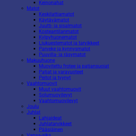
Keinonahat
Matot
Keskilattiamatot
Käytävämatot
Juutti- ja sisalmatot
Kosteantilanmatot
Kylpyhuonematot
Liukuestematot ja tarvikkeet
Parveke ja kynnysmatot
Puuvilla- ja räsymatot
Makuuhuone
Muovitettu frotee ja patjansuojat
Patjat ja varavuoteet
Peitot ja tyynyt
Vaahtomuovit
Muut vaahtomuovit
Solumuovilevyt
Vaahtomuovilevyt
Joulu
Juhlat
Lahjaideat
Juhlatarvikkeet
Pääsiäinen
Vapaa-aika