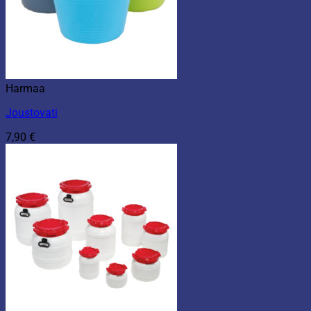
Harmaa
Joustovati
7,90
€