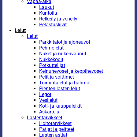
Vapaa-aika
Laukut
Kuntoilu
Retkeily ja veneily
Pelastusliivit
Lelut
Lelut
Parkkitalot ja ajoneuvot
Pehmolelut
Nuket ja nukenvaunut
Nukkekodit
Potkuttelijat
Keinuhevoset ja keppihevoset
Pelit ja soittimet
Toimintalelut ja hahmot
Pienten lasten lelut
Legot
Vesilelut
Koti- ja kauppaleikit
Askartelu
Lastentarvikkeet
Hoitotarvikkeet
Patjat ja peitteet
Lasten astiat