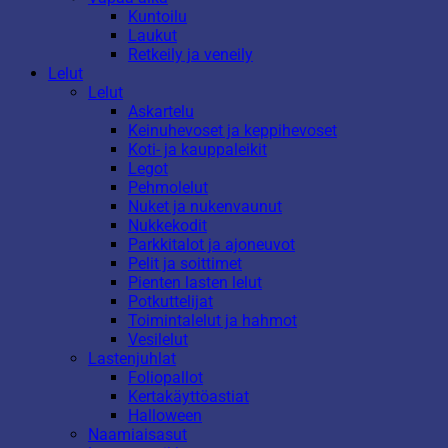
Kuntoilu
Laukut
Retkeily ja veneily
Lelut
Lelut
Askartelu
Keinuhevoset ja keppihevoset
Koti- ja kauppaleikit
Legot
Pehmolelut
Nuket ja nukenvaunut
Nukkekodit
Parkkitalot ja ajoneuvot
Pelit ja soittimet
Pienten lasten lelut
Potkuttelijat
Toimintalelut ja hahmot
Vesilelut
Lastenjuhlat
Foliopallot
Kertakäyttöastiat
Halloween
Naamiaisasut