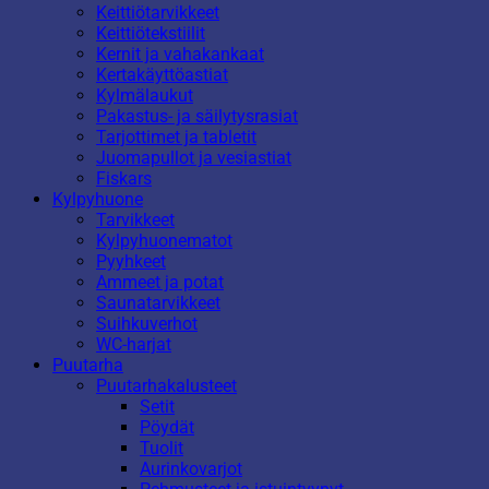
Keittiötarvikkeet
Keittiötekstiilit
Kernit ja vahakankaat
Kertakäyttöastiat
Kylmälaukut
Pakastus- ja säilytysrasiat
Tarjottimet ja tabletit
Juomapullot ja vesiastiat
Fiskars
Kylpyhuone
Tarvikkeet
Kylpyhuonematot
Pyyhkeet
Ammeet ja potat
Saunatarvikkeet
Suihkuverhot
WC-harjat
Puutarha
Puutarhakalusteet
Setit
Pöydät
Tuolit
Aurinkovarjot