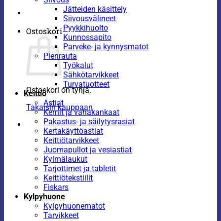
Jätteiden käsittely
Siivousvälineet
Pyykkihuolto
Ostoskori
Kunnossapito
Parveke- ja kynnysmatot
Pienrauta
Työkalut
Sähkötarvikkeet
Turvatuotteet
Ostoskori on tyhjä.
Keittiö
Astiat
Takaisin kauppaan
Kernit ja vahakankaat
Pakastus- ja säilytysrasiat
Kertakäyttöastiat
Keittiötarvikkeet
Juomapullot ja vesiastiat
Kylmälaukut
Tarjottimet ja tabletit
Keittiötekstiilit
Fiskars
Kylpyhuone
Kylpyhuonematot
Tarvikkeet