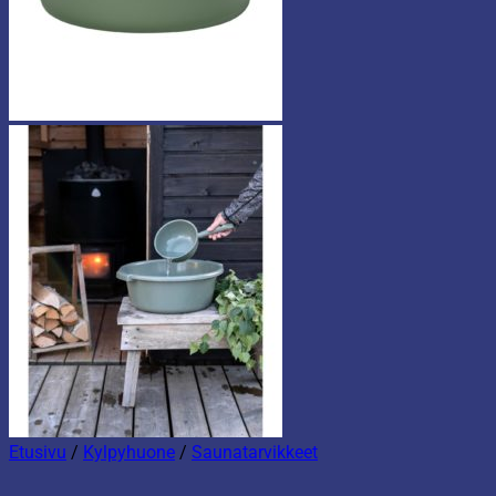
Etusivu
/
Kylpyhuone
/
Saunatarvikkeet