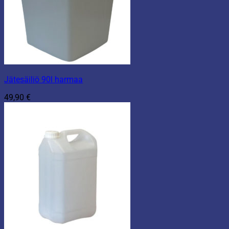
Jätesäiliö 90l harmaa
49,90
€