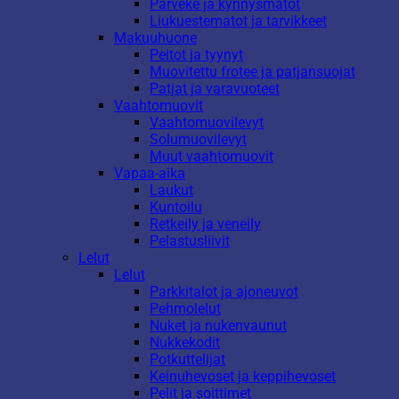
Parveke ja kynnysmatot
Liukuestematot ja tarvikkeet
Makuuhuone
Peitot ja tyynyt
Muovitettu frotee ja patjansuojat
Patjat ja varavuoteet
Vaahtomuovit
Vaahtomuovilevyt
Solumuovilevyt
Muut vaahtomuovit
Vapaa-aika
Laukut
Kuntoilu
Retkeily ja veneily
Pelastusliivit
Lelut
Lelut
Parkkitalot ja ajoneuvot
Pehmolelut
Nuket ja nukenvaunut
Nukkekodit
Potkuttelijat
Keinuhevoset ja keppihevoset
Pelit ja soittimet