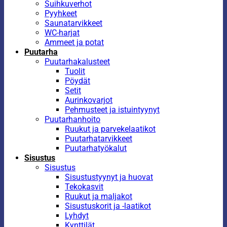
Suihkuverhot
Pyyhkeet
Saunatarvikkeet
WC-harjat
Ammeet ja potat
Puutarha
Puutarhakalusteet
Tuolit
Pöydät
Setit
Aurinkovarjot
Pehmusteet ja istuintyynyt
Puutarhanhoito
Ruukut ja parvekelaatikot
Puutarhatarvikkeet
Puutarhatyökalut
Sisustus
Sisustus
Sisustustyynyt ja huovat
Tekokasvit
Ruukut ja maljakot
Sisustuskorit ja -laatikot
Lyhdyt
Kynttilät