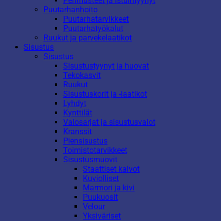
Pehmusteet ja istuintyynyt
Puutarhanhoito
Puutarhatarvikkeet
Puutarhatyökalut
Ruukut ja parvekelaatikot
Sisustus
Sisustus
Sisustustyynyt ja huovat
Tekokasvit
Ruukut
Sisustuskorit ja -laatikot
Lyhdyt
Kynttilät
Valosarjat ja sisustusvalot
Kranssit
Piensisustus
Toimistotarvikkeet
Sisustusmuovit
Staattiset kalvot
Kuviolliset
Marmori ja kivi
Puukuosit
Velour
Yksiväriset