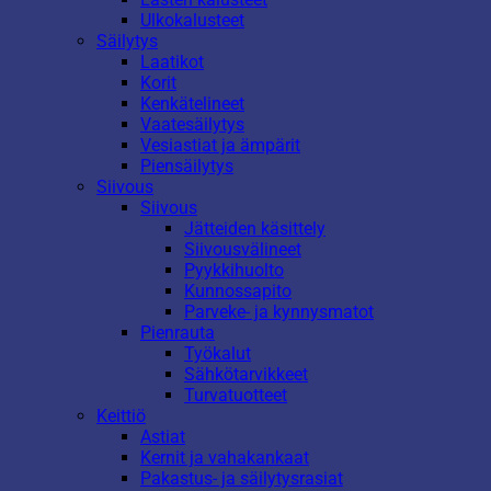
Ulkokalusteet
Säilytys
Laatikot
Korit
Kenkätelineet
Vaatesäilytys
Vesiastiat ja ämpärit
Piensäilytys
Siivous
Siivous
Jätteiden käsittely
Siivousvälineet
Pyykkihuolto
Kunnossapito
Parveke- ja kynnysmatot
Pienrauta
Työkalut
Sähkötarvikkeet
Turvatuotteet
Keittiö
Astiat
Kernit ja vahakankaat
Pakastus- ja säilytysrasiat