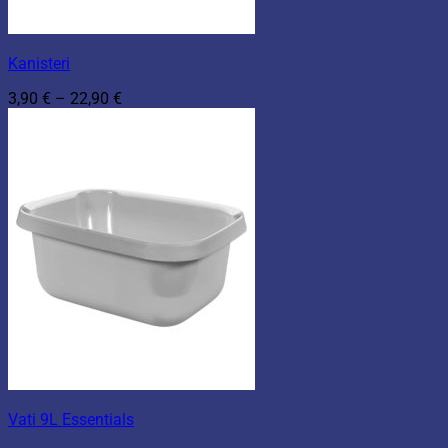
Kanisteri
Hintaluokka:
3,90
€
–
22,90
€
3,90 €
-
22,90 €
Vati 9L Essentials