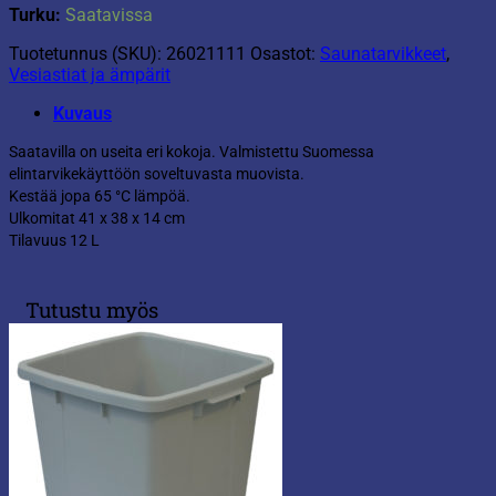
Turku:
Saatavissa
Tuotetunnus (SKU):
26021111
Osastot:
Saunatarvikkeet
,
Vesiastiat ja ämpärit
Kuvaus
Saatavilla on useita eri kokoja. Valmistettu Suomessa
elintarvikekäyttöön soveltuvasta muovista.
Kestää jopa 65 °C lämpöä.
Ulkomitat 41 x 38 x 14 cm
Tilavuus 12 L
Tutustu myös