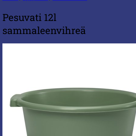
Pesuvati 12l
sammaleenvihreä