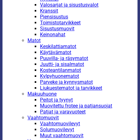
Valosarjat ja sisustusvalot
Kranssit
Piensisustus
Toimistotarvikkeet
Sisustusmuovit
Keinonahat
Matot
Keskilattiamatot
Käytävämatot
Puuvilla- ja räsymatot
Juutti- ja sisalmatot
Kosteantilanmatot
Kylpyhuonematot
Parveke ja kynnysmatot
Liukuestematot ja tarvikkeet
Makuuhuone
Peitot ja tyynyt
Muovitettu frotee ja patjansuojat
Patjat ja varavuoteet
Vaahtomuovit
Vaahtomuovilevyt
Solumuovilevyt
Muut vaahtomuovit