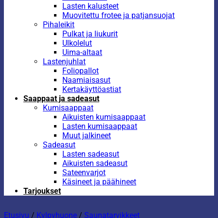
Lasten kalusteet
Muovitettu frotee ja patjansuojat
Pihaleikit
Pulkat ja liukurit
Ulkolelut
Uima-altaat
Lastenjuhlat
Foliopallot
Naamiaisasut
Kertakäyttöastiat
Saappaat ja sadeasut
Kumisaappaat
Aikuisten kumisaappaat
Lasten kumisaappaat
Muut jalkineet
Sadeasut
Lasten sadeasut
Aikuisten sadeasut
Sateenvarjot
Käsineet ja päähineet
Tarjoukset
Etusivu
/
Kylpyhuone
/
Saunatarvikkeet