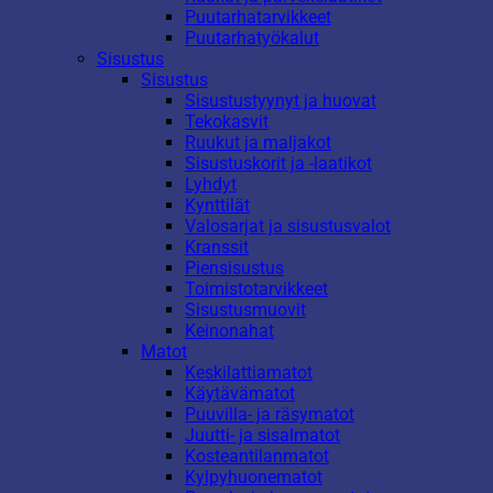
Puutarhatarvikkeet
Puutarhatyökalut
Sisustus
Sisustus
Sisustustyynyt ja huovat
Tekokasvit
Ruukut ja maljakot
Sisustuskorit ja -laatikot
Lyhdyt
Kynttilät
Valosarjat ja sisustusvalot
Kranssit
Piensisustus
Toimistotarvikkeet
Sisustusmuovit
Keinonahat
Matot
Keskilattiamatot
Käytävämatot
Puuvilla- ja räsymatot
Juutti- ja sisalmatot
Kosteantilanmatot
Kylpyhuonematot