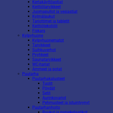
Kertakäyttöastiat
Keittiötarvikkeet
Juomapullot ja vesiastiat
Kylmälaukut
Tarjottimet ja tabletit
Keittiötekstiilit
Fiskars
Kylpyhuone
Kylpyhuonematot
Tarvikkeet
Suihkuverhot
Pyyhkeet
Saunatarvikkeet
WC-harjat
Ammeet ja potat
Puutarha
Puutarhakalusteet
Tuolit
Pöydät
Setit
Aurinkovarjot
Pehmusteet ja istuintyynyt
Puutarhanhoito
Ruukut ja parvekelaatikot