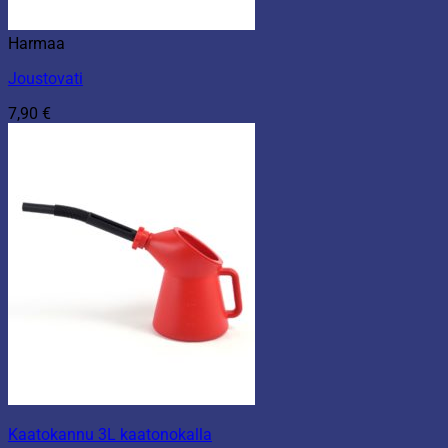
Harmaa
Joustovati
7,90
€
Kaatokannu 3L kaatonokalla