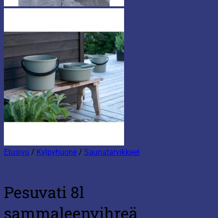
Etusivu
/
Kylpyhuone
/
Saunatarvikkeet
Pesuvati 8l
sammaleenvihreä