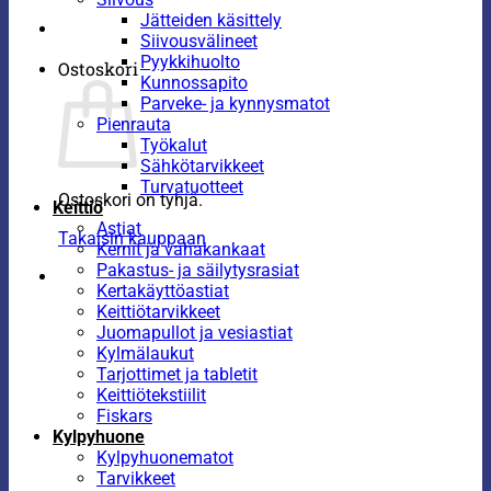
Jätteiden käsittely
Siivousvälineet
Pyykkihuolto
Ostoskori
Kunnossapito
Parveke- ja kynnysmatot
Pienrauta
Työkalut
Sähkötarvikkeet
Turvatuotteet
Ostoskori on tyhjä.
Keittiö
Astiat
Takaisin kauppaan
Kernit ja vahakankaat
Pakastus- ja säilytysrasiat
Kertakäyttöastiat
Keittiötarvikkeet
Juomapullot ja vesiastiat
Kylmälaukut
Tarjottimet ja tabletit
Keittiötekstiilit
Fiskars
Kylpyhuone
Kylpyhuonematot
Tarvikkeet