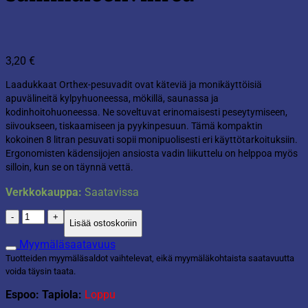
3,20
€
Laadukkaat Orthex-pesuvadit ovat käteviä ja monikäyttöisiä
apuvälineitä kylpyhuoneessa, mökillä, saunassa ja
kodinhoitohuoneessa. Ne soveltuvat erinomaisesti peseytymiseen,
siivoukseen, tiskaamiseen ja pyykinpesuun. Tämä kompaktin
kokoinen 8 litran pesuvati sopii monipuolisesti eri käyttötarkoituksiin.
Ergonomisten kädensijojen ansiosta vadin liikuttelu on helppoa myös
silloin, kun se on täynnä vettä.
Verkkokauppa:
Saatavissa
Pesuvati
Lisää ostoskoriin
8l
sammaleenvihreä
Myymäläsaatavuus
määrä
Tuotteiden myymäläsaldot vaihtelevat, eikä myymäläkohtaista saatavuutta
voida täysin taata.
Espoo: Tapiola:
Loppu