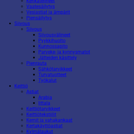
Kenkätelineet
Vaatesäilytys
Vesiastiat ja ämpärit
Piensäilytys
Siivous
Siivous
Siivousvälineet
Pyykkihuolto
Kunnossapito
Parveke- ja kynnysmatot
Jätteiden käsittely
Pienrauta
Sähkötarvikkeet
Turvatuotteet
Työkalut
Keittiö
Astiat
Arabia
Iittala
Keittiötarvikkeet
Keittiötekstiilit
Kernit ja vahakankaat
Kertakäyttöastiat
Kylmälaukut