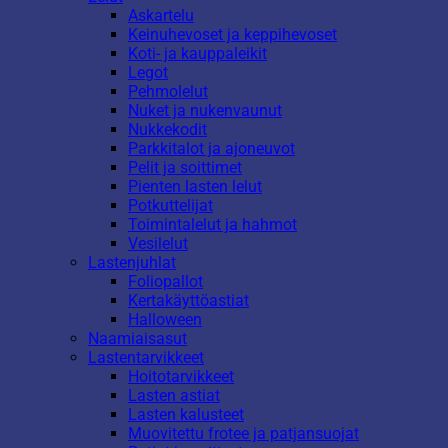
Askartelu
Keinuhevoset ja keppihevoset
Koti- ja kauppaleikit
Legot
Pehmolelut
Nuket ja nukenvaunut
Nukkekodit
Parkkitalot ja ajoneuvot
Pelit ja soittimet
Pienten lasten lelut
Potkuttelijat
Toimintalelut ja hahmot
Vesilelut
Lastenjuhlat
Foliopallot
Kertakäyttöastiat
Halloween
Naamiaisasut
Lastentarvikkeet
Hoitotarvikkeet
Lasten astiat
Lasten kalusteet
Muovitettu frotee ja patjansuojat