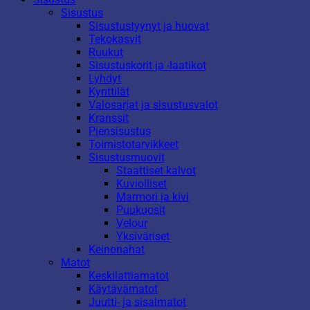
Sisustus
Sisustustyynyt ja huovat
Tekokasvit
Ruukut
Sisustuskorit ja -laatikot
Lyhdyt
Kynttilät
Valosarjat ja sisustusvalot
Kranssit
Piensisustus
Toimistotarvikkeet
Sisustusmuovit
Staattiset kalvot
Kuviolliset
Marmori ja kivi
Puukuosit
Velour
Yksiväriset
Keinonahat
Matot
Keskilattiamatot
Käytävämatot
Juutti- ja sisalmatot