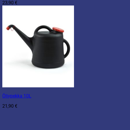
23,90
€
Öljypekka 10L
21,90
€