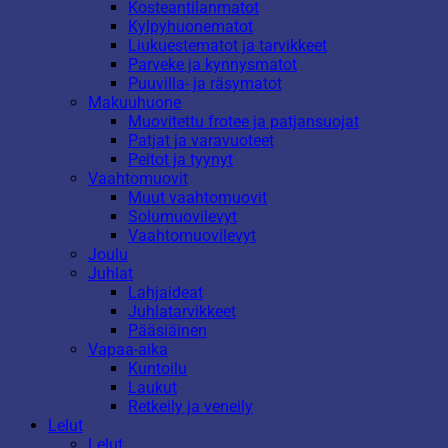
Kosteantilanmatot
Kylpyhuonematot
Liukuestematot ja tarvikkeet
Parveke ja kynnysmatot
Puuvilla- ja räsymatot
Makuuhuone
Muovitettu frotee ja patjansuojat
Patjat ja varavuoteet
Peitot ja tyynyt
Vaahtomuovit
Muut vaahtomuovit
Solumuovilevyt
Vaahtomuovilevyt
Joulu
Juhlat
Lahjaideat
Juhlatarvikkeet
Pääsiäinen
Vapaa-aika
Kuntoilu
Laukut
Retkeily ja veneily
Lelut
Lelut