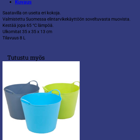
Kuvaus
Saatavilla on useita eri kokoja.
Valmistettu Suomessa elintarvikekäyttöön soveltuvasta muovista.
Kestää jopa 65 °C lämpöä.
Ulkomitat 35 x 35 x 13 cm
Tilavuus 8 L
Tutustu myös