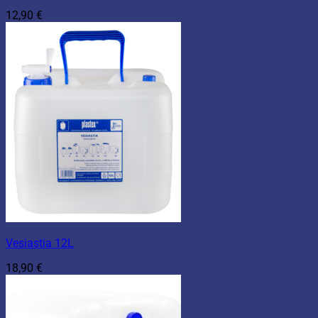
12,90
€
Vesiastia 12L
18,90
€