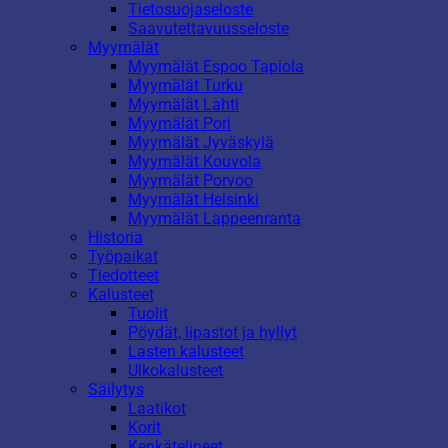
Tietosuojaseloste
Saavutettavuusseloste
Myymälät
Myymälät Espoo Tapiola
Myymälät Turku
Myymälät Lahti
Myymälät Pori
Myymälät Jyväskylä
Myymälät Kouvola
Myymälät Porvoo
Myymälät Helsinki
Myymälät Lappeenranta
Historia
Työpaikat
Tiedotteet
Kalusteet
Tuolit
Pöydät, lipastot ja hyllyt
Lasten kalusteet
Ulkokalusteet
Säilytys
Laatikot
Korit
Kenkätelineet