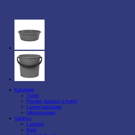
Kalusteet
Tuolit
Pöydät, lipastot ja hyllyt
Lasten kalusteet
Ulkokalusteet
Säilytys
Laatikot
Korit