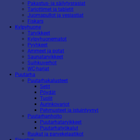
Pakastus- ja säilytysrasiat
Tarjottimet ja tabletit
Juomapullot ja vesiastiat
Fiskars
Kylpyhuone
Tarvikkeet
Kylpyhuonematot
Pyyhkeet
Ammeet ja potat
Saunatarvikkeet
Suihkuverhot
WC-harjat
Puutarha
Puutarhakalusteet
Setit
Pöydät
Tuolit
Aurinkovarjot
Pehmusteet ja istuintyynyt
Puutarhanhoito
Puutarhatarvikkeet
Puutarhatyökalut
Ruukut ja parvekelaatikot
Sisustus