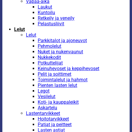
Vapaa-aika
Laukut
Kuntoilu
Retkeily ja veneily
Pelastusliivit
Lelut
Lelut
Parkkitalot ja ajoneuvot
Pehmolelut
Nuket ja nukenvaunut
Nukkekodit
Potkuttelijat
Keinuhevoset ja keppihevoset
Pelit ja soittimet
Toimintalelut ja hahmot
Pienten lasten lelut
Legot
Vesilelut
Koti- ja kauppaleikit
Askartelu
Lastentarvikkeet
Hoitotarvikkeet
Patjat ja peitteet
Lasten astiat