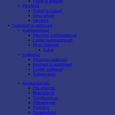
Patjat ja peitteet
Pihaleikit
Pulkat ja liukurit
Uima-altaat
Ulkolelut
Saappaat ja sadeasut
Kumisaappaat
Aikuisten kumisaappaat
Lasten kumisaappaat
Muut jalkineet
Sukat
Sadeasut
Aikuisten sadeasut
Käsineet ja päähineet
Lasten sadeasut
Sateenvarjot
Asiakaspalvelu
Ota yhteyttä
Maksutavat
Toimitustavat
Yritysmyynti
Palautus
Yleiset ehdot