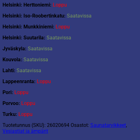
Helsinki: Herttoniemi:
Loppu
Helsinki: Iso-Roobertinkatu:
Saatavissa
Helsinki: Munkkiniemi:
Loppu
Helsinki: Suutarila:
Saatavissa
Jyväskyla:
Saatavissa
Kouvola:
Saatavissa
Lahti:
Saatavissa
Lappeenranta:
Loppu
Pori:
Loppu
Porvoo:
Loppu
Turku:
Loppu
Tuotetunnus (SKU):
26020694
Osastot:
Saunatarvikkeet
,
Vesiastiat ja ämpärit