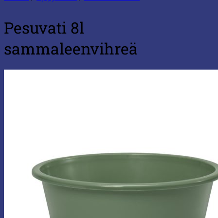
Pesuvati 8l
sammaleenvihreä