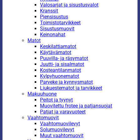
Valosarjat ja sisustusvalot
Kranssit
Piensisustus
Toimistotarvikkeet
Sisustusmuovit
Keinonahat
Matot
Keskilattiamatot
Käytävämatot
Puuvilla- ja räsymatot
Juutti- ja sisalmatot
Kosteantilanmatot
Kylpyhuonematot
Parveke ja kynnysmatot
Liukuestematot ja tarvikkeet
Makuuhuone
Peitot ja tyynyt
Muovitettu frotee ja patjansuojat
Patjat ja varavuoteet
Vaahtomuovit
Vaahtomuovilevyt
Solumuovilevyt
Muut vaahtomuovit