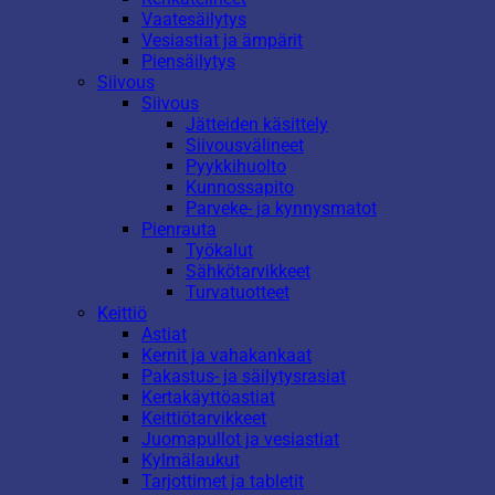
Vaatesäilytys
Vesiastiat ja ämpärit
Piensäilytys
Siivous
Siivous
Jätteiden käsittely
Siivousvälineet
Pyykkihuolto
Kunnossapito
Parveke- ja kynnysmatot
Pienrauta
Työkalut
Sähkötarvikkeet
Turvatuotteet
Keittiö
Astiat
Kernit ja vahakankaat
Pakastus- ja säilytysrasiat
Kertakäyttöastiat
Keittiötarvikkeet
Juomapullot ja vesiastiat
Kylmälaukut
Tarjottimet ja tabletit