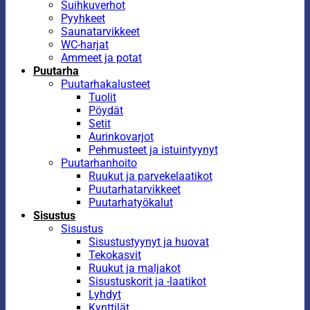
Suihkuverhot
Pyyhkeet
Saunatarvikkeet
WC-harjat
Ammeet ja potat
Puutarha
Puutarhakalusteet
Tuolit
Pöydät
Setit
Aurinkovarjot
Pehmusteet ja istuintyynyt
Puutarhanhoito
Ruukut ja parvekelaatikot
Puutarhatarvikkeet
Puutarhatyökalut
Sisustus
Sisustus
Sisustustyynyt ja huovat
Tekokasvit
Ruukut ja maljakot
Sisustuskorit ja -laatikot
Lyhdyt
Kynttilät