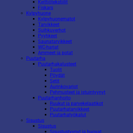
Keittiötekstiilit
Fiskars
Kylpyhuone
Kylpyhuonematot
Tarvikkeet
Suihkuverhot
Pyyhkeet
Saunatarvikkeet
WC-harjat
Ammeet ja potat
Puutarha
Puutarhakalusteet
Tuolit
Pöydät
Setit
Aurinkovarjot
Pehmusteet ja istuintyynyt
Puutarhanhoito
Ruukut ja parvekelaatikot
Puutarhatarvikkeet
Puutarhatyökalut
Sisustus
Sisustus
Sisustustyynyt ja huovat