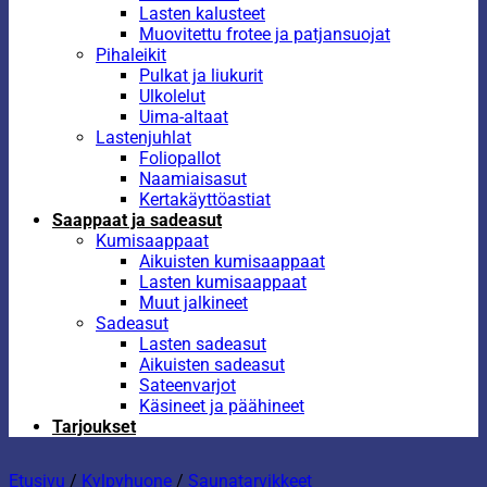
Lasten kalusteet
Muovitettu frotee ja patjansuojat
Pihaleikit
Pulkat ja liukurit
Ulkolelut
Uima-altaat
Lastenjuhlat
Foliopallot
Naamiaisasut
Kertakäyttöastiat
Saappaat ja sadeasut
Kumisaappaat
Aikuisten kumisaappaat
Lasten kumisaappaat
Muut jalkineet
Sadeasut
Lasten sadeasut
Aikuisten sadeasut
Sateenvarjot
Käsineet ja päähineet
Tarjoukset
Etusivu
/
Kylpyhuone
/
Saunatarvikkeet