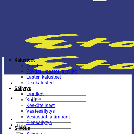
Kalusteet
Tuolit
Pöydät, lipastot ja hyllyt
Lasten kalusteet
Ulkokalusteet
Säilytys
Laatikot
Etsi:
Korit
Kenkätelineet
Vaatesäilytys
Vesiastiat ja ämpärit
Piensäilytys
Etsi:
Siivous
Siivous